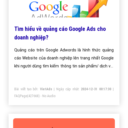
Tìm hiểu về quảng cáo Google Ads cho
doanh nghiệp?
Quảng cáo trên Google Adwords là hình thức quảng
cáo Website của doanh nghiệp lên trang nhất Google
khi người dùng tìm kiếm thông tin sản phẩm/ dịch vụ.
Doanh nghiệp sẽ có rất nhiều khách hàng mà chỉ phải
trả chi phí quảng cáo khi người xem click vào quảng
Bài viết tạo bởi:
VietAds
| Ngày cập nhật:
2024-12-31 00:17:30
|
cáo của mình!
FAQPage
(427668) - No Audio