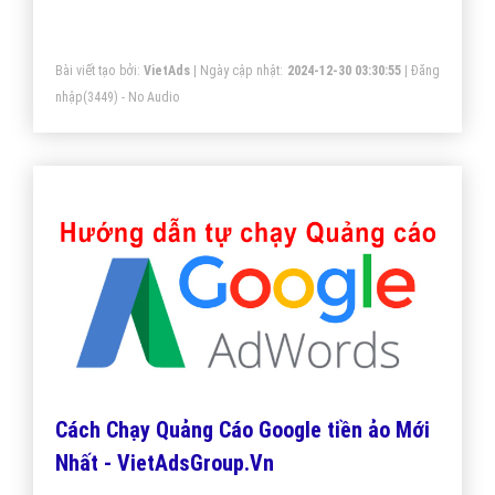
thiết bị Android và iOS
Bài viết tạo bởi:
VietAds
| Ngày cập nhật:
2024-12-30 03:30:55
|
Đăng
nhập
(3449) - No Audio
Cách Chạy Quảng Cáo Google tiền ảo Mới
Nhất - VietAdsGroup.Vn