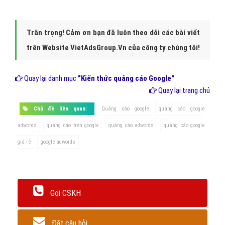
Trân trọng! Cảm ơn bạn đã luôn theo dõi các bài viết
trên Website VietAdsGroup.Vn của công ty chúng tôi!
Quay lại danh mục
"Kiến thức quảng cáo Google"
Quay lại trang chủ
Chủ đề liên quan:
Quảng cáo google
quảng cáo google
adwords
quảng cáo trên google
quảng cáo adwords
quảng cáo google
giá rẻ
google adwords
Gọi CSKH
Đặt câu hỏi