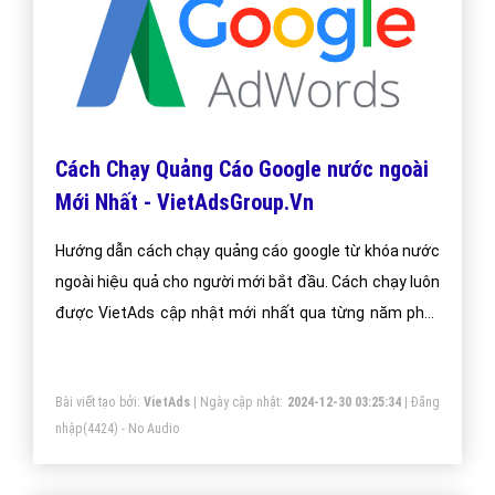
Cách Chạy Quảng Cáo Google nước ngoài
Mới Nhất - VietAdsGroup.Vn
Hướng dẫn cách chạy quảng cáo google từ khóa nước
ngoài hiệu quả cho người mới bắt đầu. Cách chạy luôn
được VietAds cập nhật mới nhất qua từng năm phát
triển.
Bài viết tạo bởi:
VietAds
| Ngày cập nhật:
2024-12-30 03:25:34
|
Đăng
nhập
(4424) - No Audio