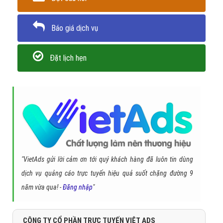
Báo giá dịch vụ
Đặt lịch hẹn
"VietAds gửi lời cảm ơn tới quý khách hàng đã luôn tin dùng
dịch vụ quảng cáo trực tuyến hiệu quả suốt chặng đường 9
năm vừa qua! -
Đăng nhập
"
CÔNG TY CỔ PHẦN TRỰC TUYẾN VIỆT ADS