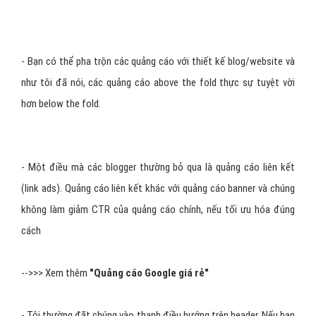
- Bạn có thể pha trộn các quảng cáo với thiết kế blog/website và
như tôi đã nói, các quảng cáo above the fold thực sự tuyệt vời
hơn below the fold.
- Một điều mà các blogger thường bỏ qua là quảng cáo liên kết
(link ads). Quảng cáo liên kết khác với quảng cáo banner và chúng
không làm giảm CTR của quảng cáo chính, nếu tối ưu hóa đúng
cách
-->>> Xem thêm
"
Quảng cáo Google giá rẻ
"
- Tôi thường đặt chúng vào thanh điều hướng trên header. Nếu bạn