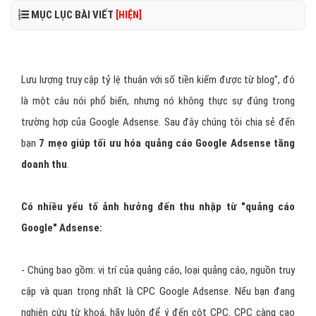
MỤC LỤC BÀI VIẾT
[HIỆN]
Lưu lượng truy cập tỷ lệ thuận với số tiền kiếm được từ blog”, đó
là một câu nói phổ biến, nhưng nó không thực sự đúng trong
trường hợp của Google Adsense. Sau đây chúng tôi chia sẻ đến
bạn
7 mẹo giúp tối ưu hóa quảng cáo Google Adsense tăng
doanh thu
.
Có nhiều yếu tố ảnh hưởng đến thu nhập từ "
quảng cáo
Google
"
Adsense:
- Chúng bao gồm: vị trí của quảng cáo, loại quảng cáo, nguồn truy
cập và quan trọng nhất là CPC Google Adsense. Nếu bạn đang
nghiên cứu từ khoá, hãy luôn để ý đến cột CPC. CPC càng cao