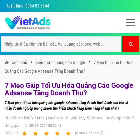
Hotline: 0964 82 6644
Trang chủ
Kiến thức quảng cáo Google
7 Mẹo Giúp Tối Ưu Hóa
Quảng Cáo Google Adsense Tăng Doanh Thu?
7 Mẹo Giúp Tối Ưu Hóa Quảng Cáo Google
Adsense Tăng Doanh Thu?
7 Mẹo giúp tối ưu hóa quảng cáo google Adsense tăng doanh thu? Dành cho các cá
nhân doanh nghiệp mong muốn tìm kiếm khách hàng tiềm năng nhanh nhất?
Bài viết tạo bởi:
VietAds
| Lượt xem bài viết:
152,157
(View) | Ngày cập nhật nội
dung gần nhất:
28-12-2024 05:35:48
Ðánh giá:
1
2
3
4
5
(
5
sao
7
đánh giá)