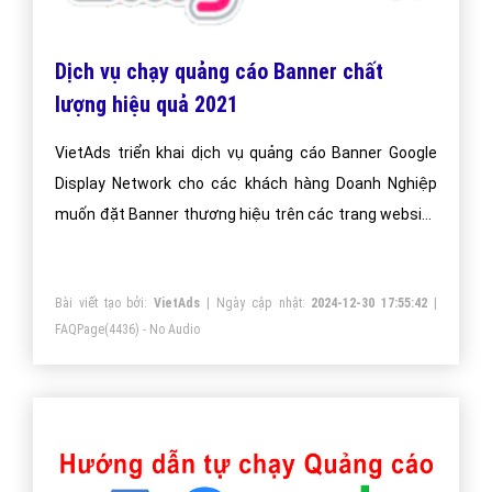
Dịch vụ chạy quảng cáo Banner chất
lượng hiệu quả 2021
VietAds triển khai dịch vụ quảng cáo Banner Google
Display Network cho các khách hàng Doanh Nghiệp
muốn đặt Banner thương hiệu trên các trang website
lớn, nổi tiếng.
Bài viết tạo bởi:
VietAds
| Ngày cập nhật:
2024-12-30 17:55:42
|
FAQPage
(4436) - No Audio