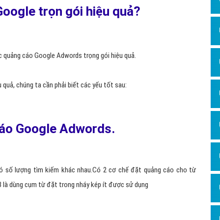
Dịch v
Google trọn gói hiệu quả?
Hỏi đ
Hỏi đ
Hỏi đá
ức quảng cáo Google Adwords trọng gói hiệu quả.
Hỏi đá
quả, chúng ta cần phải biết các yếu tốt sau:
Hỏi đ
Hỏi đá
Hỏi đá
cáo Google Adwords.
Quảng
Dịch v
 số lượng tìm kiếm khác nhau.Có 2 cơ chế đặt quảng cáo cho từ
Dịch v
3 là dùng cụm từ đặt trong nháy kép ít được sử dụng
Dịch v
Dịch v