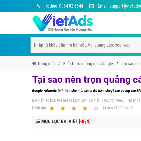
Hotline: 0964 82 6644
Email: support@vietads
Trang chủ
Kiến thức quảng cáo Google
Tại sao nê
Tại sao nên trọn quảng c
Google Adwords tính tiền cho mỗi lần ai đó bấm chuột vào quảng cáo.Mỗ
Bài viết tạo bởi:
VietAds
| Lượt xem bài viết:
676,773
(View) | Ngày cậ
Ðánh giá:
1
2
3
4
5
(
4
sao
15
đánh giá)
MỤC LỤC BÀI VIẾT
[HIỆN]