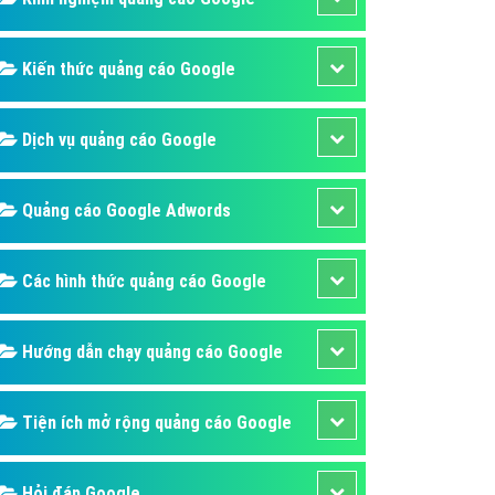
ụ Domain & Hosting
áp phần mềm
Kiến thức quảng cáo Google
áp quảng cáo TVC
p quảng cáo mobile
Dịch vụ quảng cáo Google
p quảng cáo Online
áp quảng cáo Skype
Quảng cáo Google Adwords
p Domain & Hosting
Các hình thức quảng cáo Google
p viết bài Marketing
 cáo Youtube
Hướng dẫn chạy quảng cáo Google
ụ quảng cáo Youtube
ụ quảng cáo Cốc Cốc
Tiện ích mở rộng quảng cáo Google
ụ quảng cáo Tiktok
ụ quảng cáo Zalo
Hỏi đáp Google