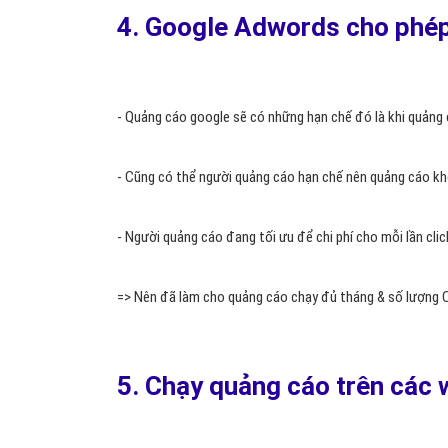
- Website được quảng cáo từ nhiều tài khoản Adwords sẽ
3. Giới hạn phạm vi hiển thị
- Google adwords sẽ cho phép người quảng cáo giới hạn ph
của Google Adwords là lựa chọn Thành phố & khoanh vùn
- Như vậy, khi bạn quảng cáo chỉ tại Hà Nội thì khách
cáo. Vì vậy quảng cáo chỉ hiện thị ở khu vực bạn thực
bạn liên hệ với đơn vị quảng cáo trang web đó và cung cấp