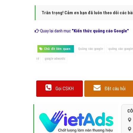
Hình 2: Giới hạn phạm vi hiển thị quảng cáo trên Google 
4. Google Adwords cho phép
- Quảng cáo google sẽ có những hạn chế đó là khi quảng c
- Cũng có thể người quảng cáo hạn chế nên quảng cáo khô
- Người quảng cáo đang tối ưu để chi phí cho mỗi lần cli