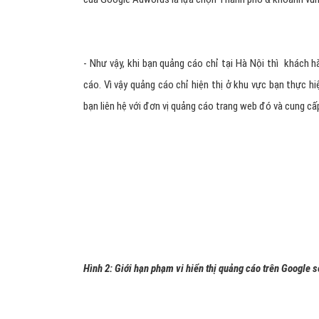
Hình 1: Lựa chọn từ khóa quảng cáo Google Adwords
2. Google Adwords Voucher
- Google adwords cung cấp các thẻ khuyến mại, để khác