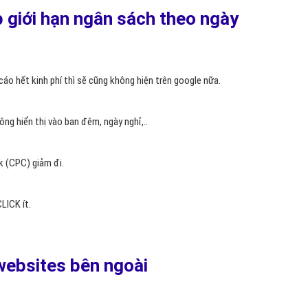
 bị phạt giảm thứ hạng hoặc mất hẳn thứ hạng trên Google.
 quảng cáo trên Google Search
ạm vi địa lý:quốc gia, ngôn ngữ, thiết bị hiển thị.Một tính năng mới
g bán kính n Km xung quanh thành phố đó.
 hàng ở các tỉnh khác Hà Nội sẽ không thấy trang website bạn quảng
 hiện quảng cáo đó.Nếu bạn đến chỗ khác mà không có quảng cáo nếu
 địa chỉ thì một lúc sau bạn sẽ lại thấy quảng cáo hiện trên google.