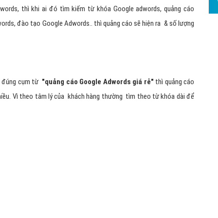
ords, thì khi ai đó tìm kiếm từ khóa Google adwords, quảng cáo
Hỏi đ
rds, đào tạo Google Adwords.. thì quảng cáo sẽ hiện ra & số lượng
Thiết 
Quảng
Quảng
Định n
ìm đúng cụm từ
"
quảng cáo Google Adwords giá rẻ
"
thì quảng cáo
hiều. Vì theo tâm lý của khách hàng thường tìm theo từ khóa dài để
Nghĩa l
Phần 