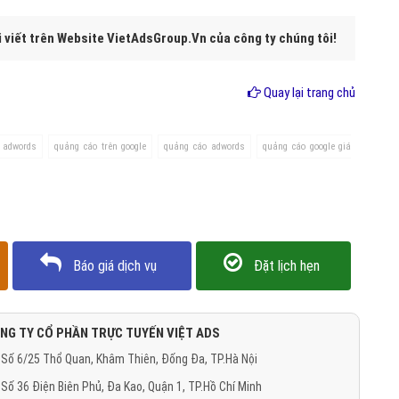
search
 giới hạn ngân sách theo ngày
áo hết kinh phí thì sẽ cũng không hiện trên google nữa.
ng hiển thị vào ban đêm, ngày nghỉ,..
ck (CPC) giảm đi.