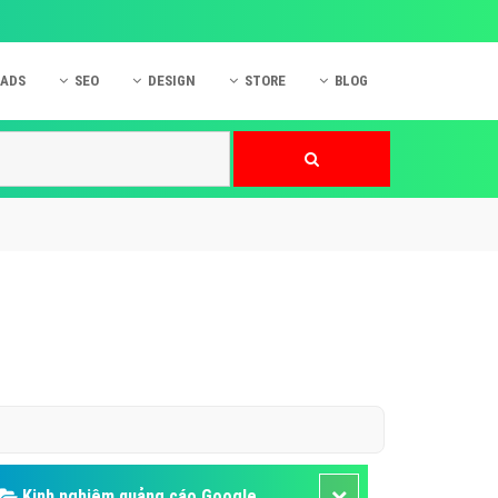
 ADS
SEO
DESIGN
STORE
BLOG
ner
 cáo Mobile
SEO Website
Thiết kế Web
nner
p quảng cáo Instagram
Dịch vụ SEO Website
Thiết kế Website
 cáo Zalo
Hỏi đáp SEO Google
Danh sách Website
 cáo Instagram
Thiết kế Landing Page
cáo Online
Dịch vụ thiết kế Website
 cáo Skype
Hỏi đáp Website
 cáo TVC
 cáo Cốc Cốc
mềm ứng dụng hay
Kinh nghiệm quảng cáo Google