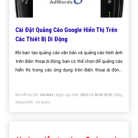
Cài Đặt Quảng Cáo Google Hiển Thị Trên
Các Thiết Bị Di Động
Khi bạn tạo quảng cáo văn bản và quảng cáo hình ảnh
trên điện thoại di động, bạn có thể chọn để quảng cáo
hiển thị trong các ứng dụng trên điện thoại di động,
thiết bị Android và iOS
Bài viết tạo bởi:
VietAds
| Ngày cập nhật:
2024-12-30 03:30:55
|
Đăng
nhập
(3449) - No Audio