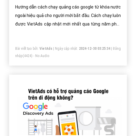
Hướng dẫn cách chạy quảng cáo google từ khóa nước
ngoài hiệu quả cho người mới bắt đầu. Cách chạy luôn
được VietAds cập nhật mới nhất qua từng năm phát
triển.
Bài viết tạo bởi:
VietAds
| Ngày cập nhật:
2024-12-30 03:25:34
|
Đăng
nhập
(4424) - No Audio