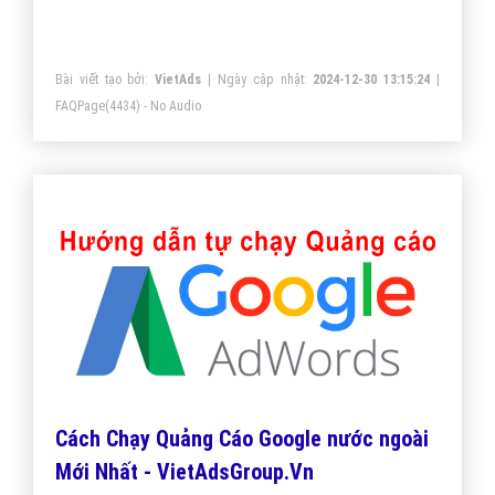
lớn, nổi tiếng.
Bài viết tạo bởi:
VietAds
| Ngày cập nhật:
2024-12-30 13:15:24
|
FAQPage
(4434) - No Audio
Cách Chạy Quảng Cáo Google nước ngoài
Mới Nhất - VietAdsGroup.Vn