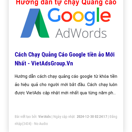
Cách Chạy Quảng Cáo Google tiền ảo Mới
Nhất - VietAdsGroup.Vn
Hướng dẫn cách chạy quảng cáo google từ khóa tiền
ảo hiệu quả cho người mới bắt đầu. Cách chạy luôn
được VietAds cập nhật mới nhất qua từng năm phát
triển.
Bài viết tạo bởi:
VietAds
| Ngày cập nhật:
2024-12-30 02:24:17
|
Đăng
nhập
(3434) - No Audio