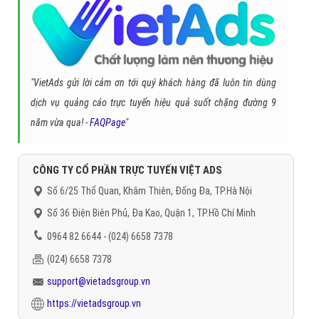
"VietAds gửi lời cảm ơn tới quý khách hàng đã luôn tin dùng
dịch vụ quảng cáo trực tuyến hiệu quả suốt chặng đường 9
năm vừa qua! -
FAQPage
"
CÔNG TY CỔ PHẦN TRỰC TUYẾN VIỆT ADS
Số 6/25 Thổ Quan, Khâm Thiên, Đống Đa, TP.Hà Nội
Số 36 Điện Biên Phủ, Đa Kao, Quận 1, TP.Hồ Chí Minh
0964 82 6644 - (024) 6658 7378
(024) 6658 7378
support@vietadsgroup.vn
https://vietadsgroup.vn