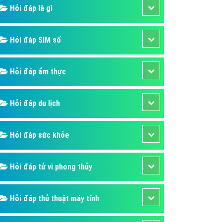
ụ Domain & Hosting
Hỏi đáp là gì
áp phần mềm
áp quảng cáo TVC
Hỏi đáp SIM số
p quảng cáo mobile
Hỏi đáp ẩm thực
p quảng cáo Online
áp quảng cáo Skype
Hỏi đáp du lịch
p Domain & Hosting
p viết bài Marketing
Hỏi đáp sức khỏe
 cáo Youtube
ụ quảng cáo Youtube
Hỏi đáp tử vi phong thủy
ụ quảng cáo Cốc Cốc
ụ quảng cáo Tiktok
Hỏi đáp thủ thuật máy tính
ụ quảng cáo Zalo