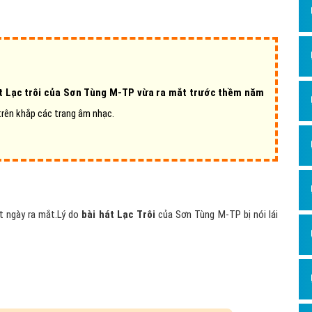
Dịch v
Hỏi đ
Hỏi đ
Hỏi đá
át Lạc trôi của Sơn Tùng M-TP vừa ra mắt trước thềm năm
Hỏi đá
trên khắp các trang âm nhạc.
Hỏi đ
Hỏi đá
Hỏi đá
Quảng
t ngày ra mắt.Lý do
bài hát Lạc Trôi
của Sơn Tùng M-TP bị nói lái
Dịch v
Dịch v
Dịch v
Dịch v