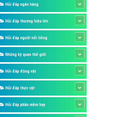
Hỏi đáp ngân hàng
áp quảng cáo Youtube
kế ứng dụng
Hỏi đáp thương hiệu lớn
 cáo Cốc Cốc hiệu quả
 cáo Zalo chuyên nghiệp
Hỏi đáp người nổi tiếng
ghĩa
à gì
Những kỳ quan thế giới
mềm ứng dụng hay
Hỏi đáp động vật
Hỏi đáp thực vật
Hỏi đáp phần mềm hay