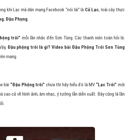
ong khi Lạc mà dân mạng Facebook “nói lái” là
Củ Lạc
, loài cây thực
ng
,
Đậu Phụng
.
hộng trôi”
mỗi lần nhắc đến Sơn Tùng. Các thanh niên toàn hỏi là:
 Vậy,
Đậu phộng trôi là gì?
Video bài Đậu Phộng Trôi Sơn Tùng
rên mạng.
he bài
“Đậu Phộng trôi”
chưa thì hãy hiểu đó là MV
“Lạc Trôi”
mới
 cao cả về hình ảnh, âm nhạc, ý tưởng lẫn diễn xuất. Đây cũng là lần
ối.