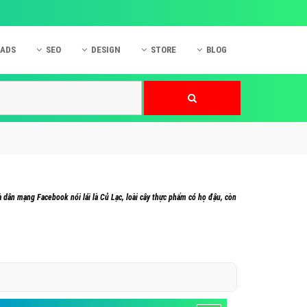
 ADS
SEO
DESIGN
STORE
BLOG
ner
 cáo Mobile
SEO Website
Thiết kế Web
nner
p quảng cáo Instagram
Dịch vụ SEO Website
Thiết kế Website
 cáo Zalo
Hỏi đáp SEO Google
Danh sách Website
 cáo Instagram
Thiết kế Landing Page
cáo Online
Dịch vụ thiết kế Website
à dân mạng Facebook nói lái là Củ Lạc, loài cây thực phẩm có họ đậu, còn
 cáo Skype
Hỏi đáp Website
 cáo TVC
 cáo Cốc Cốc
mềm ứng dụng hay