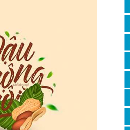
Hỏi đ
Thiết 
Quảng
Quảng
Định n
Nghĩa l
Phần 