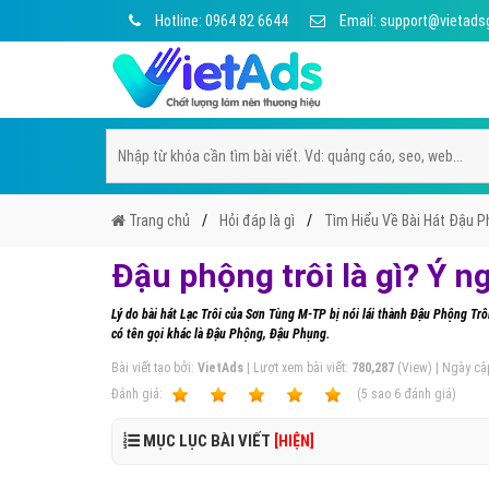
Hotline: 0964 82 6644
Email: support@vietads
Trang chủ
Hỏi đáp là gì
Tìm Hiểu Về Bài Hát Đậu Ph
Đậu phộng trôi là gì? Ý n
Lý do bài hát Lạc Trôi của Sơn Tùng M-TP bị nói lái thành Đậu Phộng Trô
có tên gọi khác là Đậu Phộng, Đậu Phụng.
Bài viết tạo bởi:
VietAds
| Lượt xem bài viết:
780,287
(View) | Ngày cậ
Ðánh giá:
1
2
3
4
5
(
5
sao
6
đánh giá)
MỤC LỤC BÀI VIẾT
[HIỆN]