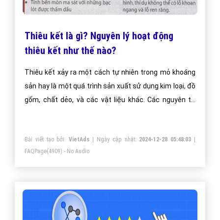
Thiêu kết là gì? Nguyên lý hoạt động
thiêu kết như thế nào?
Thiêu kết xảy ra một cách tự nhiên trong mỏ khoáng
sản hay là một quá trình sản xuất sử dụng kim loại, đồ
gốm, chất dẻo, và các vật liệu khác. Các nguyên tử
trong các vật liệu khuếch tán qua ranh giới các hạt,
dung hợp các hạt với nhau và tạo ra một mẫu rắn.
Bài viết tạo bởi:
VietAds
| Ngày cập nhật:
2024-12-28 05:48:03
|
FAQPage
(4909) - No Audio