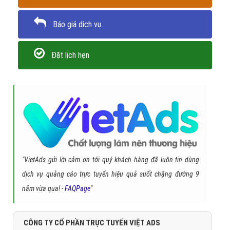
Báo giá dịch vụ
Đặt lịch hẹn
"VietAds gửi lời cảm ơn tới quý khách hàng đã luôn tin dùng
dịch vụ quảng cáo trực tuyến hiệu quả suốt chặng đường 9
năm vừa qua! -
FAQPage
"
CÔNG TY CỔ PHẦN TRỰC TUYẾN VIỆT ADS