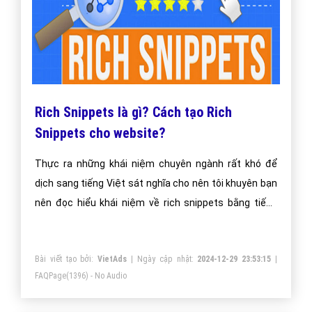
Rich Snippets là gì? Cách tạo Rich
Snippets cho website?
Thực ra những khái niệm chuyên ngành rất khó để
dịch sang tiếng Việt sát nghĩa cho nên tôi khuyên bạn
nên đọc hiểu khái niệm về rich snippets bằng tiếng
Anh trước. Sau đó hãy quay lại bài viết này để xem tôi
diễn giải khái niệm rich snippets dựa trên quan điểm
Bài viết tạo bởi:
VietAds
| Ngày cập nhật:
2024-12-29 23:53:15
|
của mình.
FAQPage
(1396) - No Audio