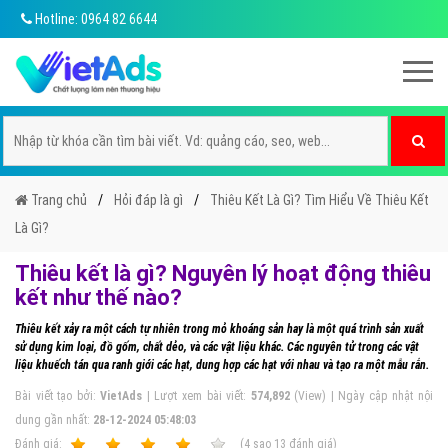
Hotline: 0964 82 6644
Trang chủ
Hỏi đáp là gì
Thiêu Kết Là Gì? Tìm Hiểu Về Thiêu Kết
Là Gì?
Thiêu kết là gì? Nguyên lý hoạt động thiêu
kết như thế nào?
Thiêu kết xảy ra một cách tự nhiên trong mỏ khoáng sản hay là một quá trình sản xuất
sử dụng kim loại, đồ gốm, chất dẻo, và các vật liệu khác. Các nguyên tử trong các vật
liệu khuếch tán qua ranh giới các hạt, dung hợp các hạt với nhau và tạo ra một mẫu rắn.
Bài viết tạo bởi:
VietAds
| Lượt xem bài viết:
574,892
(View) | Ngày cập nhật nội
dung gần nhất:
28-12-2024 05:48:03
Ðánh giá:
1
2
3
4
5
(
4
sao
13
đánh giá)