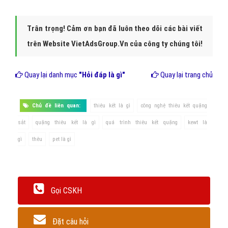
Trân trọng! Cảm ơn bạn đã luôn theo dõi các bài viết
trên Website VietAdsGroup.Vn của công ty chúng tôi!
Quay lại danh mục
"Hỏi đáp là gì"
Quay lại trang chủ
Chủ đề liên quan:
thiêu kết là gì
công nghệ thiêu kết quặng
sắt
quặng thiêu kết là gì
quá trình thiêu kết quặng
kewt là
gì
thêu
pet là gì
Gọi CSKH
Đặt câu hỏi