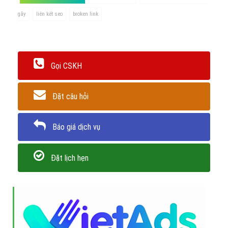
gãy
liên kết seo
broken link
Gọi CSKH
Đặt câu hỏi
Báo giá dịch vụ
Đặt lịch hẹn