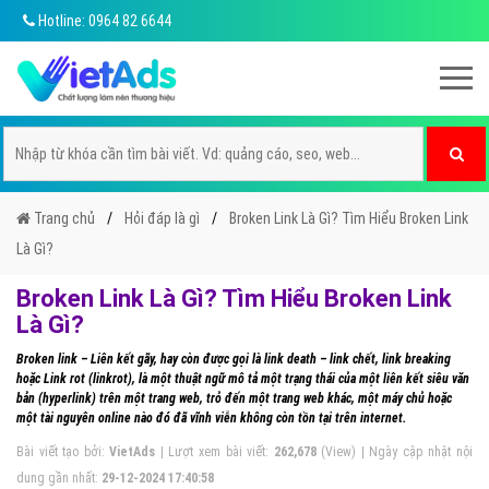
Hotline: 0964 82 6644
Trang chủ
Hỏi đáp là gì
Broken Link Là Gì? Tìm Hiểu Broken Link
Là Gì?
Broken Link Là Gì? Tìm Hiểu Broken Link
Là Gì?
Broken link – Liên kết gãy, hay còn được gọi là link death – link chết, link breaking
hoặc Link rot (linkrot), là một thuật ngữ mô tả một trạng thái của một liên kết siêu văn
bản (hyperlink) trên một trang web, trỏ đến một trang web khác, một máy chủ hoặc
một tài nguyên online nào đó đã vĩnh viễn không còn tồn tại trên internet.
Bài viết tạo bởi:
VietAds
| Lượt xem bài viết:
262,678
(View) | Ngày cập nhật nội
dung gần nhất:
29-12-2024 17:40:58