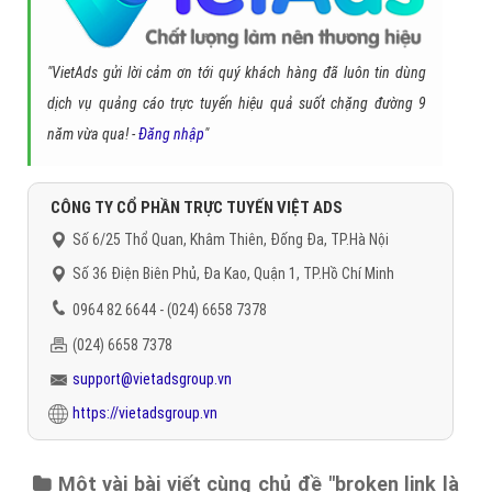
"VietAds gửi lời cảm ơn tới quý khách hàng đã luôn tin dùng
dịch vụ quảng cáo trực tuyến hiệu quả suốt chặng đường 9
năm vừa qua! -
Đăng nhập
"
CÔNG TY CỔ PHẦN TRỰC TUYẾN VIỆT ADS
Số 6/25 Thổ Quan, Khâm Thiên, Đống Đa, TP.Hà Nội
Số 36 Điện Biên Phủ, Đa Kao, Quận 1, TP.Hồ Chí Minh
0964 82 6644 - (024) 6658 7378
(024) 6658 7378
support@vietadsgroup.vn
https://vietadsgroup.vn
Một vài bài viết cùng chủ đề "broken link là