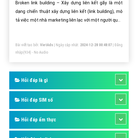
Broken link building – Xây dựng liên kết gãy là một
dạng chiến thuật xây dựng liên kết (link building), mô
tả việc một nhà marketing liên lạc với một người quản
trị trang web có liên kết gãy trên trang web của mình
và đề nghị được thay thế chúng bằng một hoặc nhiều
Bài viết tạo bởi:
VietAds
| Ngày cập nhật:
2024-12-28 00:48:07
|
Đăng
các lựa chọn thay thế có bao gồm trang web mục tiêu
nhập
(934) - No Audio
của mình.
Hỏi đáp là gì
Hỏi đáp SIM số
Hỏi đáp ẩm thực