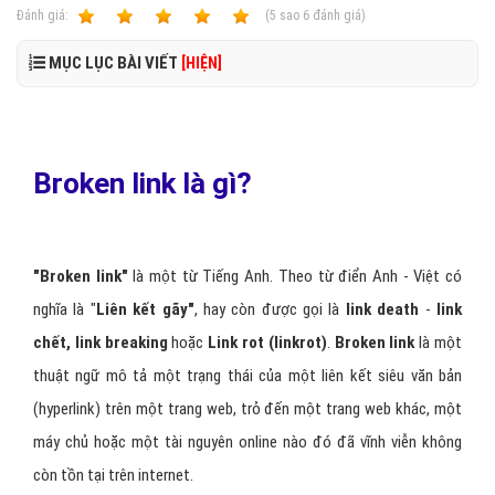
Ðánh giá:
1
2
3
4
5
(
5
sao
6
đánh giá)
MỤC LỤC BÀI VIẾT
[HIỆN]
Broken link là gì?
"Broken link"
là một từ Tiếng Anh. Theo từ điển Anh - Việt có
nghĩa là "
Liên kết gãy"
, hay còn được gọi là
link death
-
link
chết, link breaking
hoặc
Link rot (linkrot)
.
Broken link
là một
thuật ngữ mô tả một trạng thái của một liên kết siêu văn bản
(hyperlink) trên một trang web, trỏ đến một trang web khác, một
máy chủ hoặc một tài nguyên online nào đó đã vĩnh viễn không
còn tồn tại trên internet.