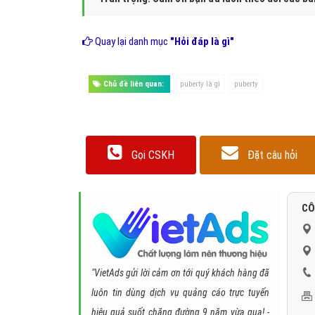
Hình 2: Tuổi Puberty ở nữ là từ 9 tới 12 tuổi còn
Khi nói đến
độ tuổi Puberty
các bạn cần quan tâm đến s
cao hơn. Bởi vào tuổi Puberty ở bạn trai và bạn gái đã b
dục phát triển mạnh và có khả năng thụ thai khi quan hệ t