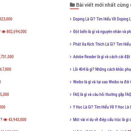
NG TY CỔ PHẦN TRỰC TUYẾN VIỆT ADS
Số 6/25 Thổ Quan, Khâm Thiên, Đống Đa, TP.Hà Nội
Số 36 Điện Biên Phủ, Đa Kao, Quận 1, TP.Hồ Chí Minh
0964 82 6644 - (024) 6658 7378
(024) 6658 7378
support@vietadsgroup.vn
https://vietadsgroup.vn
à gì"
Puberty Là Gì? Tìm Hiểu Về Puberty Là Gì?
Do độ tuổi Dậy thì ở nữ và nam có khác nhau cụ thể nữ là từ