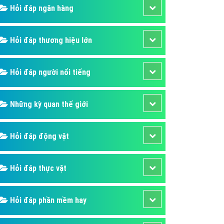
Hỏi đáp ngân hàng
áp quảng cáo Youtube
kế ứng dụng
Hỏi đáp thương hiệu lớn
 cáo Cốc Cốc hiệu quả
 cáo Zalo chuyên nghiệp
Hỏi đáp người nổi tiếng
ghĩa
à gì
Những kỳ quan thế giới
mềm ứng dụng hay
Hỏi đáp động vật
Hỏi đáp thực vật
Hỏi đáp phần mềm hay