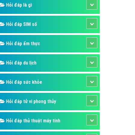
ụ Domain & Hosting
Hỏi đáp là gì
áp phần mềm
áp quảng cáo TVC
Hỏi đáp SIM số
p quảng cáo mobile
Hỏi đáp ẩm thực
p quảng cáo Online
áp quảng cáo Skype
Hỏi đáp du lịch
p Domain & Hosting
p viết bài Marketing
Hỏi đáp sức khỏe
 cáo Youtube
ụ quảng cáo Youtube
Hỏi đáp tử vi phong thủy
ụ quảng cáo Cốc Cốc
ụ quảng cáo Tiktok
Hỏi đáp thủ thuật máy tính
ụ quảng cáo Zalo