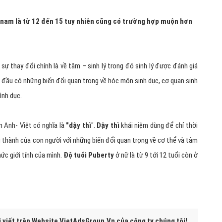
chúng ta vẫn gọi là mộng tinh) nhìn chung đó là những dấu hiệu cho
ỳ chuyển tiếp từ giai đoạn trẻ thơ sang giai đoạn trưởng thành
à từ 9 tới 12 tuổi còn ở nam là từ 12 đến 15 tuổi, xét tình bình quân
thế khả năng sinh trưởng về mặt sinh dục ở nữ nhanh hoàn thiện hơn
 nhị và có phần chín chắn hơn các bạn nam.