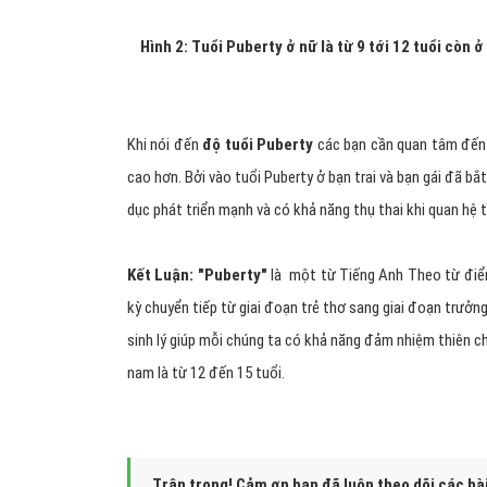
nguyệt lần đầu và ở nam là sự phóng tinh lần đầu (hay 
thấy khả năng sinh con của mỗi người.
Puberty
là thời k
Do
độ tuổi Puberty
ở nữ và nam có khác nhau cụ thể nữ l
thì
nữ Puberty
sớm hơn nam khoảng 2 – 3 tuổi chính vì 
nam. Biểu hiện chung nhất là các bạn nữ ở độ tuổi này tế