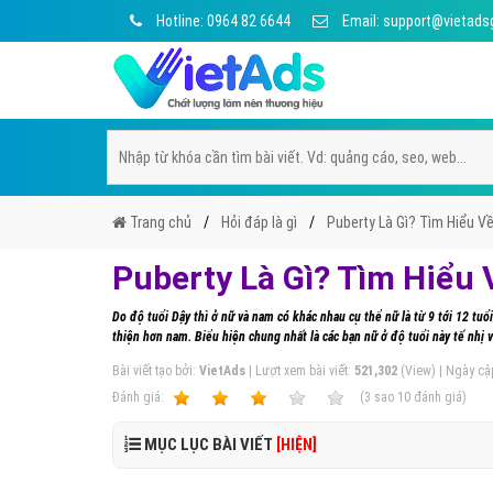
Hotline: 0964 82 6644
Email: support@vietads
Trang chủ
Hỏi đáp là gì
Puberty Là Gì? Tìm Hiểu Về
Puberty Là Gì? Tìm Hiểu 
Do độ tuổi Dậy thì ở nữ và nam có khác nhau cụ thể nữ là từ 9 tới 12 tu
thiện hơn nam. Biểu hiện chung nhất là các bạn nữ ở độ tuổi này tế nhị 
Bài viết tạo bởi:
VietAds
| Lượt xem bài viết:
521,302
(View) | Ngày cậ
Ðánh giá:
1
2
3
4
5
(
3
sao
10
đánh giá)
MỤC LỤC BÀI VIẾT
[HIỆN]