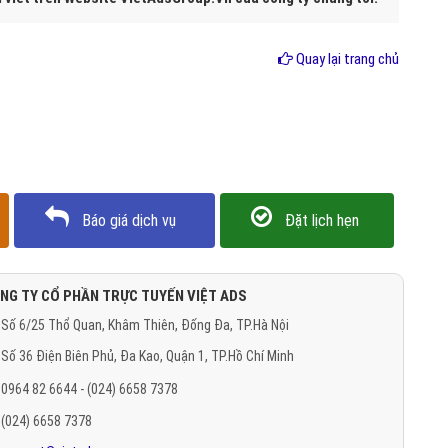
 ở nam là từ 12 đến 15 tuy nhiên cũng có trường hợp muộn hơn
ự thay đổi chính là về tâm – sinh lý trong đó sinh lý được đánh giá
ắt đầu có những biến đổi quan trong về hóc môn sinh dục, cơ quan sinh
ình dục.