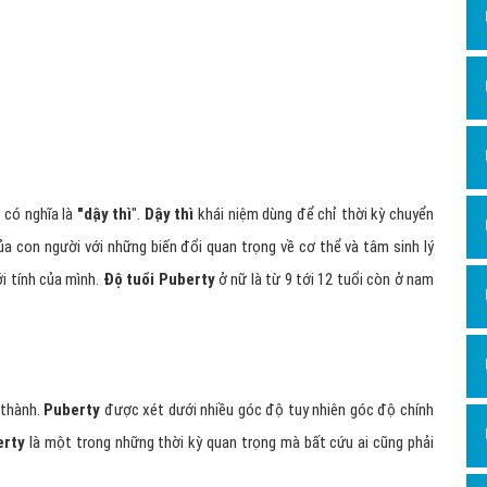
Dịch v
Hỏi đ
Hỏi đ
Hỏi đá
Hỏi đá
Hỏi đ
 có nghĩa là
"dậy thì
".
Dậy thì
khái niệm dùng để chỉ thời kỳ chuyển
Hỏi đá
ủa con người với những biến đổi quan trọng về cơ thể và tâm sinh lý
Hỏi đá
i tính của mình.
Độ tuổi Puberty
ở nữ là từ 9 tới 12 tuổi còn ở nam
Quảng
Dịch v
Dịch v
 thành.
Puberty
được xét dưới nhiều góc độ tuy nhiên góc độ chính
Dịch v
erty
là một trong những thời kỳ quan trọng mà bất cứu ai cũng phải
Dịch v