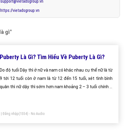
 Anh- Việt có nghĩa là
"dậy thì
".
Dậy thì
khái niệm dùng để chỉ thời
g thành của con người với những biến đổi quan trọng về cơ thể và tâm
ức giới tính của mình.
Độ tuổi Puberty
ở nữ là từ 9 tới 12 tuổi còn ở
i viết trên Website VietAdsGroup.Vn của công ty chúng tôi!
Quay lại trang chủ
Báo giá dịch vụ
Đặt lịch hẹn