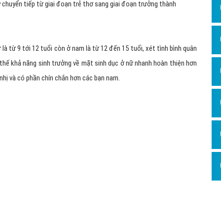
 thanh thiếu niên nào cũng phải trải qua. Xét dưới góc độ sinh học
 triển về mặt sinh lý, sinh dục cụ thể hơn ở nữ biểu hiện ở sự có kinh