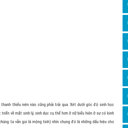
Hỏi đ
Thiết 
Quảng
Quảng
Định n
Nghĩa l
Phần 