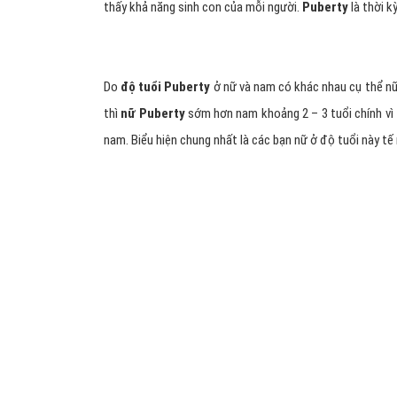
Hình 1: Puberty là gì?
Độ tuổi Puberty là gì?
Puberty
là thời kỳ sinh trưởng và phát triển mà bất cứ
chúng ta cần biết tuổi
Puberty
là thời kỳ trưởng và phát