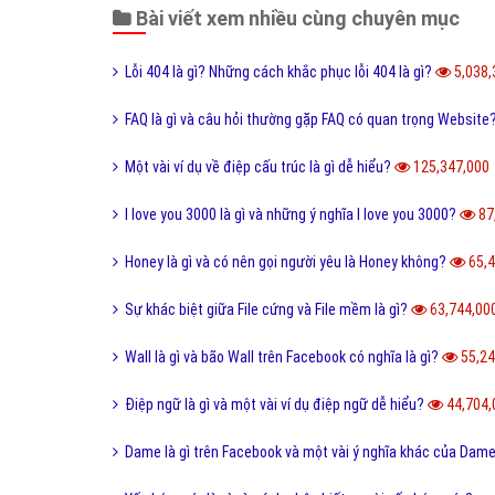
CÔ
"VietAds gửi lời cảm ơn tới quý khách hàng đã
luôn tin dùng dịch vụ quảng cáo trực tuyến
hiệu quả suốt chặng đường 9 năm vừa qua! -
Đăng nhập
"
Một vài bài viết cùng chủ đề "puberty l