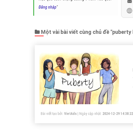
Kết Luận:
"Puberty"
là một từ Tiếng Anh Theo từ điển
kỳ chuyển tiếp từ giai đoạn trẻ thơ sang giai đoạn trưởn
sinh lý giúp mỗi chúng ta có khả năng đảm nhiệm thiên ch
nam là từ 12 đến 15 tuổi.
Trân trọng! Cảm ơn bạn đã luôn theo dõi các bà
Quay lại danh mục
"Hỏi đáp là gì"
Chủ đề liên quan:
puberty là gì
puberty
Gọi CSKH
Đặt câu hỏi