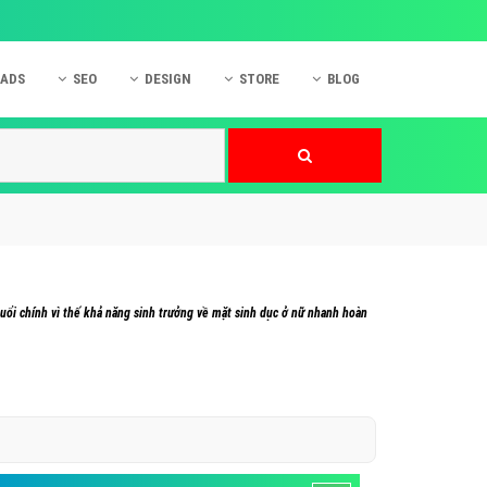
 ADS
SEO
DESIGN
STORE
BLOG
ner
 cáo Mobile
SEO Website
Thiết kế Web
nner
p quảng cáo Instagram
Dịch vụ SEO Website
Thiết kế Website
 cáo Zalo
Hỏi đáp SEO Google
Danh sách Website
 cáo Instagram
Thiết kế Landing Page
cáo Online
Dịch vụ thiết kế Website
 tuổi chính vì thế khả năng sinh trưởng về mặt sinh dục ở nữ nhanh hoàn
 cáo Skype
Hỏi đáp Website
 cáo TVC
 cáo Cốc Cốc
mềm ứng dụng hay