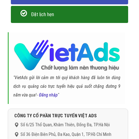
Đặt lịch hẹn
"VietAds gửi lời cảm ơn tới quý khách hàng đã luôn tin dùng
dịch vụ quảng cáo trực tuyến hiệu quả suốt chặng đường 9
năm vừa qua! -
Đăng nhập
"
CÔNG TY CỔ PHẦN TRỰC TUYẾN VIỆT ADS
Số 6/25 Thổ Quan, Khâm Thiên, Đống Đa, TP.Hà Nội
Số 36 Điện Biên Phủ, Đa Kao, Quận 1, TP.Hồ Chí Minh