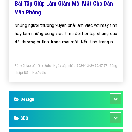
Bài Tập Giúp Làm Giảm Mỏi Mắt Cho Dân
Văn Phòng
Những người thường xuyên phải làm việc với máy tính
hay làm những công việc tỉ mỉ đòi hỏi tập chung cao
độ thường bị tình trạng mỏi mắt. Nếu tình trạng này
xảy ra quá lâu sẽ làm ảnh hưởng đến đôi mắt và làm
giảm thị lực. Vì vậy để chăm sóc đôi mắt luôn trong
Bài viết tạo bởi:
VietAds
| Ngày cập nhật:
2024-12-29 20:47:27
|
Đăng
sáng bạn hãy thường xuyên luyện tập các các độn tác
nhập
(487) - No Audio
giúp mắt thư giãn và nghỉ ngơi.
Design
SEO