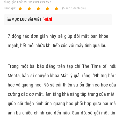
dung gần nhất:
29-12-2024 20:47:27
Ðánh giá:
1
2
3
4
5
(
5
sao
5
đánh giá)
MỤC LỤC BÀI VIẾT
[HIỆN]
7 động tác đơn giản này sẽ giúp đôi mắt bạn khỏe
mạnh, hết mỏi nhức khi tiếp xúc với máy tính quá lâu.
Trong một bài báo đăng trên tạp chí The Time of India
Mehta, bác sĩ chuyên khoa Mắt lý giải rằng: “Những bài
học và quang học. Nó sẽ cải thiện sự ổn định cơ học củ
cường các cơ mắt, làm tăng khả năng tập trung của mắt.
giúp cải thiện hình ảnh quang học phối hợp giữa hai mắ
ảnh ba chiều chính xác đến não. Sau đó, sẽ gửi một tín 