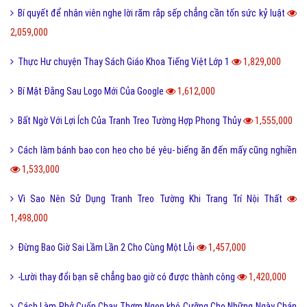
Bí quyết để nhân viên nghe lời răm rắp sếp chẳng cần tốn sức kỷ luật
2,059,000
Thực Hư chuyện Thay Sách Giáo Khoa Tiếng Việt Lớp 1
1,829,000
Bí Mật Đằng Sau Logo Mới Của Google
1,612,000
Bất Ngờ Với Lợi Ích Của Tranh Treo Tường Hợp Phong Thủy
1,555,000
Cách làm bánh bao con heo cho bé yêu- biếng ăn đến mấy cũng nghiền
1,533,000
Vì Sao Nên Sử Dụng Tranh Treo Tường Khi Trang Trí Nội Thất
1,498,000
Đừng Bao Giờ Sai Lầm Lần 2 Cho Cùng Một Lỗi
1,457,000
-Lười thay đổi bạn sẽ chẳng bao giờ có được thành công
1,420,000
Cách Làm Phở Cuốn Chay Thơm Ngon khó Cưỡng Cho Những Ngày Chán