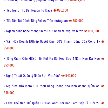
20 bài học cuộc sống giúp bạn thay đổi tư duy!
887,000
Tết Trung Thu Bắt Nguồn Từ Đâu?
886,000
Tất Tần Tật Cách Tăng Follow Trên Instagram
880,000
Ngành công nghệ thông tin thu hút nhân tài Việt về nước
858,000
Văn Hóa Doanh NGhiệp Quyết Định 60% Thành Công Của Công Ty
858,000
Tổng Giám Đốc HSBC: Tôi Rút Ra Bài Học Sau 4 Năm Học Đại Học
853,000
Nghệ Thuật Quản Lý Nhân Sự - VietAds?
849,000
Mẹ bỉm sữa kiếm 100 triệu hàng tháng nhờ kinh doanh quần áo
848,000
Làm Thế Nào Để Quản Lí "Đàn Anh" Khi Bạn Làm Sếp Ở Tuổi 20