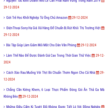
Nguyên Tắc kinh Doanh Nhỏ Lẻ Cần Phải Nắm Vững Trong Năm 2019
29-12-2024
Giới Trẻ Học Khởi Nghiệp Từ Ông Chủ Amazon
29-12-2024
ĐiệnThoại Sony Hạ Giá Xả Hàng Để Chuẩn Bị Rút Khỏi Thị Trường Việt
29-12-2024
Bài Tập Giúp Làm Giảm Mỏi Mắt Cho Dân Văn Phòng
29-12-2024
Làm Thế Nào Để Được Đánh Giá Cao Trong Thời Gian Thử Việc
29-12-
2024
Cách Xào Rau Muống Với Thịt Bò Chuẩn Thơm Ngon Cho Cả Nhà
29-
12-2024
Chẳng Cần Kiêng Khem, 6 Loại Thực Phẩm Đóng Gói Ăn Thả Ga Mà
Không Béo
29-12-2024
Những Điều Cấm Kị Tuyệt Đối Không Được Tiết Lộ Với Đồng Nghiệp