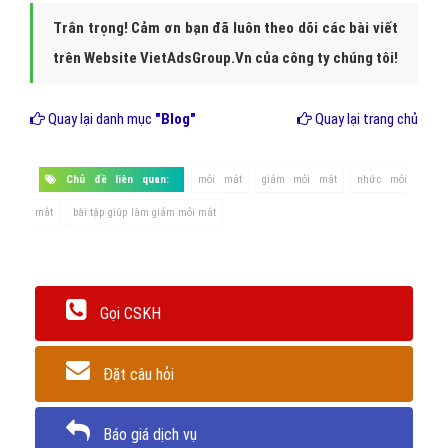
Trân trọng! Cảm ơn bạn đã luôn theo dõi các bài viết
trên Website VietAdsGroup.Vn của công ty chúng tôi!
Quay lại danh mục
"Blog"
Quay lại trang chủ
Chủ đề liên quan:
mỏi mắt
giảm mỏi mắt
nhức mỏi
mắt
bài tập giúp làm giảm mỏi mắt
Gọi CSKH
Đặt câu hỏi
Báo giá dịch vụ