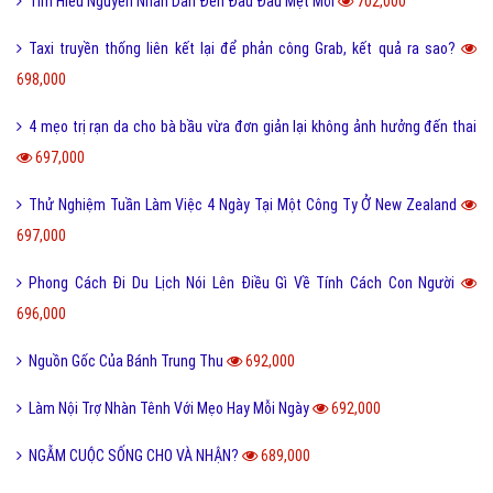
Tìm Hiểu Nguyên Nhân Dẫn Đến Đau Đầu Mệt Mỏi
702,000
Taxi truyền thống liên kết lại để phản công Grab, kết quả ra sao?
698,000
4 mẹo trị rạn da cho bà bầu vừa đơn giản lại không ảnh hưởng đến thai
697,000
Thử Nghiệm Tuần Làm Việc 4 Ngày Tại Một Công Ty Ở New Zealand
697,000
Phong Cách Đi Du Lịch Nói Lên Điều Gì Về Tính Cách Con Người
696,000
Nguồn Gốc Của Bánh Trung Thu
692,000
Làm Nội Trợ Nhàn Tênh Với Mẹo Hay Mỗi Ngày
692,000
NGẪM CUỘC SỐNG CHO VÀ NHẬN?
689,000