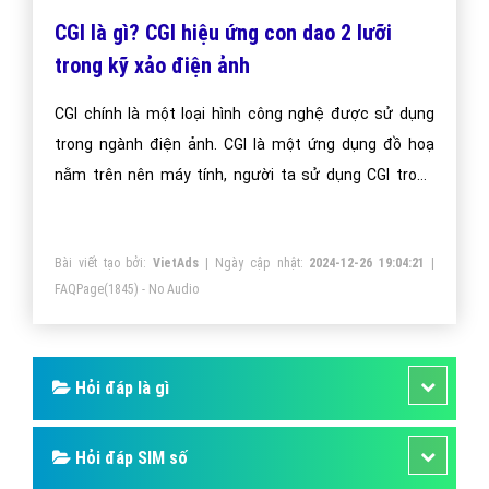
CGI là gì? CGI hiệu ứng con dao 2 lưỡi
trong kỹ xảo điện ảnh
CGI chính là một loại hình công nghệ được sử dụng
trong ngành điện ảnh. CGI là một ứng dụng đồ hoạ
nằm trên nên máy tính, người ta sử dụng CGI trong
việc tạo mới những hình ảnh hư cấu hoặc sửa đổi
những hình ảnh (nó có thể là từ nhân vật cho đến cảnh
Bài viết tạo bởi:
VietAds
| Ngày cập nhật:
2024-12-26 19:04:21
|
vật hư cấu) trong các chương trình truyền hình,
FAQPage
(1845) - No Audio
Hỏi đáp là gì
Hỏi đáp SIM số