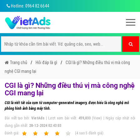
Hotline: 0964 82 6644
Trang chủ
Hỏi đáp là gì
CGI là gì? Những điều thú vị mà công
nghệ CGI mang lại
CGI là gì? Những điều thú vị mà công nghệ
CGI mang lại
CGI là viết tắt của cụm từ computer-generated imagery, được hiểu là công nghệ mô
phỏng hình ảnh bằng máy tính.
Bài viết tạo bởi:
VietAds
| Lượt xem bài viết:
459,033
(View) | Ngày cập nhật nội
dung gần nhất:
28-12-2024 02:43:03
Ðánh giá:
1
2
3
4
5
(
4
sao
5
đánh giá)