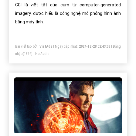
CGI là viết tắt của cụm từ computer-generated
imagery, được hiểu là công nghệ mô phỏng hình ảnh
bằng máy tính.
Bài viết tạo bởi:
VietAds
| Ngày cập nhật:
2024-12-28 02:43:03
|
Đăng
nhập
(1876) - No Audio