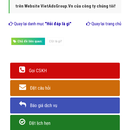
trên Website VietAdsGroup.Vn của công ty chúng tôi!
Quay lại danh mục
"Hỏi đáp là gì"
Quay lại trang chủ
Chủ đề liên quan:
CGI là gì?
Gọi CSKH
Đặt câu hỏi
Báo giá dịch vụ
Đặt lịch hẹn