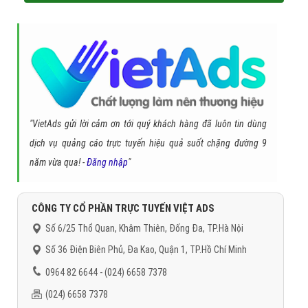
"VietAds gửi lời cảm ơn tới quý khách hàng đã luôn tin dùng
dịch vụ quảng cáo trực tuyến hiệu quả suốt chặng đường 9
năm vừa qua! -
Đăng nhập
"
CÔNG TY CỔ PHẦN TRỰC TUYẾN VIỆT ADS
Số 6/25 Thổ Quan, Khâm Thiên, Đống Đa, TP.Hà Nội
Số 36 Điện Biên Phủ, Đa Kao, Quận 1, TP.Hồ Chí Minh
0964 82 6644 - (024) 6658 7378
(024) 6658 7378