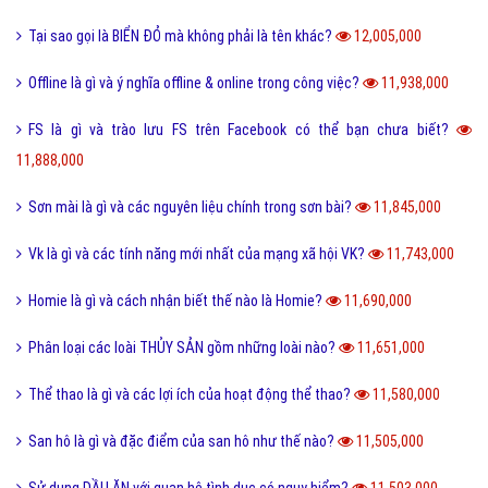
Sub Là Gì? Tìm Hiểu Về Sub Là Gì?
12,859,000
Follow là gì và tác dụng của Follow trên mạng xã hội?
12,765,000
Share là gì và tác dụng nút Share trên các mạng xã hội?
12,432,000
Xoxo là gì và ý nghĩa của Xoxo có thể bạn chưa biết?
12,234,000
Số hotline tổng đài Giao hàng tiết kiệm, ghtk miễn phí
12,074,000
Hư cấu là gì và sử dụng từ hư cấu như thế nào cho đúng?
12,064,000
Tại sao gọi là BIỂN ĐỎ mà không phải là tên khác?
12,005,000
Offline là gì và ý nghĩa offline & online trong công việc?
11,938,000
FS là gì và trào lưu FS trên Facebook có thể bạn chưa biết?
11,888,000
Sơn mài là gì và các nguyên liệu chính trong sơn bài?
11,845,000