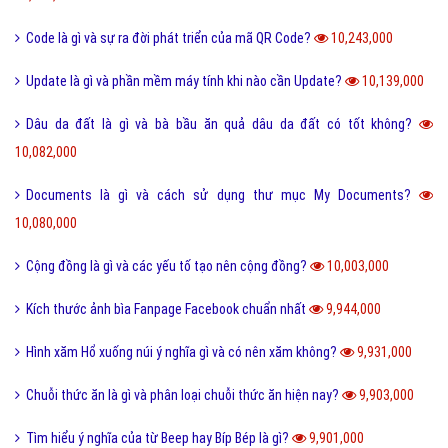
Feed là gì và ý nghĩa từ Feed trong thế giới công nghệ?
11,203,000
Software là gì và quá trình tạo Software trong bao lâu?
11,011,000
Link Facebook và cách dễ nhất để sử dụng link Facebook?
10,905,000
Leader là gì? Các yếu tố một Leader cần có?
10,801,000
Điển cố là gì và ý nghĩa điển có trong văn hóa truyền thống?
10,470,000
Code là gì và sự ra đời phát triển của mã QR Code?
10,243,000
Update là gì và phần mềm máy tính khi nào cần Update?
10,139,000
Dâu da đất là gì và bà bầu ăn quả dâu da đất có tốt không?
10,082,000
Documents là gì và cách sử dụng thư mục My Documents?