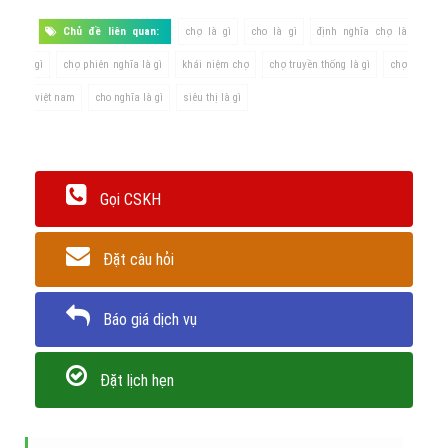
người đã sản xuất được hàng hóa nhiều hơn nhu cầu của họ, nên
phải mang nó đi trao đổi với người khác để lấy một loại hàng hóa
nào đó.
Trân trọng! Cảm ơn bạn đã luôn theo dõi các bài viết
trên Website VietAdsGroup.Vn của công ty chúng tôi!
Quay lại danh mục
"Hỏi đáp là gì"
Quay lại trang chủ
Chủ đề liên quan:
chợ là gì
cho là gì
định nghĩa chợ là
gì
chợ phiên nghĩa là gì
khái niệm chợ
chợ truyền thống là gì
chợ
việt nam
cho nghĩa là gì
siêu thị là gì
Gọi CSKH