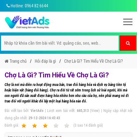
Hotline: 0964 82 6644
Trang chủ
Hỏi đáp là gì
Chợ Là Gì? Tìm Hiểu Về Chợ Là Gì?
Chợ Là Gì? Tìm Hiểu Về Chợ Là Gì?
Chợ là nơi mà diễn ra hoạt động mua bán, trao đổi hàng hóa và dịch vụ bằng tiền tệ
hoặc hiện vật (hàng đổi hàng). Chợ ra đời từ rất sớm trong lịch sử loài người, khi mà
con người đã sản xuất được hàng hóa nhiều hơn nhu cầu của họ, nên phải mang nó đi
trao đổi với người khác để lấy một loại hàng hóa nào đó.
Bài viết tạo bởi:
VietAds
| Lượt xem bài viết:
665,313
(View) | Ngày cập nhật nội
dung gần nhất:
29-12-2024 16:43:43
Ðánh giá:
1
2
3
4
5
(
3
sao
14
đánh giá)