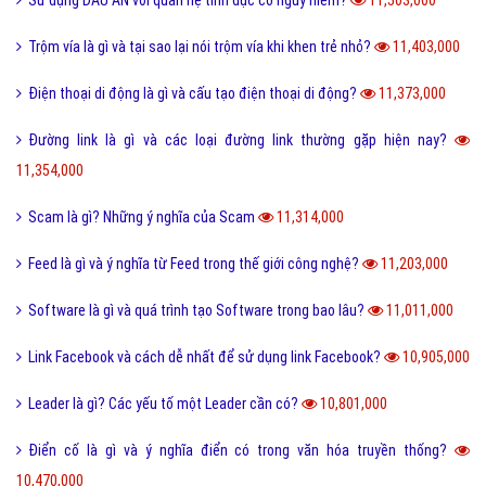
Vk là gì và các tính năng mới nhất của mạng xã hội VK?
11,743,000
Homie là gì và cách nhận biết thế nào là Homie?
11,690,000
Phân loại các loài THỦY SẢN gồm những loài nào?
11,651,000
Thể thao là gì và các lợi ích của hoạt động thể thao?
11,580,000
San hô là gì và đặc điểm của san hô như thế nào?
11,505,000
Sử dụng DẦU ĂN với quan hệ tình dục có nguy hiểm?
11,503,000
Trộm vía là gì và tại sao lại nói trộm vía khi khen trẻ nhỏ?
11,403,000
Điện thoại di động là gì và cấu tạo điện thoại di động?
11,373,000
Đường link là gì và các loại đường link thường gặp hiện nay?
11,354,000
Scam là gì? Những ý nghĩa của Scam
11,314,000