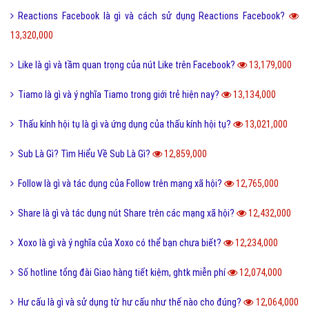
Quả dâu da đất có những công dụng gì?
13,865,000
Dũng cảm là gì và tại sao cần phải có lòng dũng cảm?
13,803,000
QTQD là gì và QTQĐ mang ý nghĩa tiêu cực không?
13,655,000
Tiến hóa là gì và quá trình tiến hóa diễn ra như thế nào?
13,492,000
Định hướng là gì và cách định hướng nghề nghiệp tương lai?
13,374,000
Reactions Facebook là gì và cách sử dụng Reactions Facebook?
13,320,000
Like là gì và tầm quan trọng của nút Like trên Facebook?
13,179,000
Tiamo là gì và ý nghĩa Tiamo trong giới trẻ hiện nay?
13,134,000
Thấu kính hội tụ là gì và ứng dụng của thấu kính hội tụ?
13,021,000