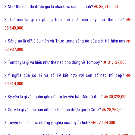
Yếu bóng vía là gì và cách nhận biết người yếu bóng vía?
42,098,000
Điệp từ là gì và một vài ví dụ về điệp từ dễ hiểu?
41,071,000
Màu nước là gì và cách làm tan màu nước bị khô hiệu quả?
40,268,000
Tarot là gì và những điều về bói Tarot có thể bạn chưa biết?
38,885,000
Như thế nào thì được gọi là chảnh và sang chảnh?
36,719,000
Thơ mới là gì và phong trào thơ mới hiện nay như thế nào?
36,540,000
Sống ảo là gì? Biểu hiện và Thực trạng sống ảo của giới trẻ hiện nay
33,937,000