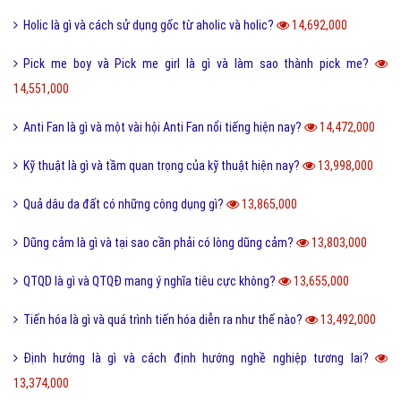
Tổng hợp bộ mật mã con số tình yêu tiếng Trung?
15,120,000
Nite là gì và những câu chúc ngủ ngon Nite G9 hay nhất?
14,891,000
Hình xăm chữ nhẫn là gì và ý nghĩa của hình xăm chữ nhẫn?
14,809,000
Cách phân biệt giữa Positive và Negative là gì?
14,792,000
Món nui tiếng Anh và một số cách chế biến món Nui ngon?
14,693,000
Holic là gì và cách sử dụng gốc từ aholic và holic?
14,692,000
Pick me boy và Pick me girl là gì và làm sao thành pick me?
14,551,000
Anti Fan là gì và một vài hội Anti Fan nổi tiếng hiện nay?
14,472,000
Kỹ thuật là gì và tầm quan trọng của kỹ thuật hiện nay?
13,998,000