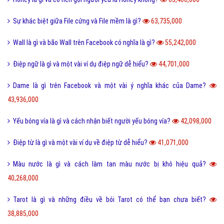
Lỗi 404 là gì? Những cách khắc phục lỗi 404 là gì?
5,017,453,000
FAQ là gì và câu hỏi thường gặp FAQ có quan trọng Website?
802,459,000
Một vài ví dụ về điệp cấu trúc là gì dễ hiểu?
125,292,000
I love you 3000 là gì và những ý nghĩa I love you 3000?
87,697,000
Honey là gì và có nên gọi người yêu là Honey không?
65,466,000
Sự khác biệt giữa File cứng và File mềm là gì?
63,735,000
Wall là gì và bão Wall trên Facebook có nghĩa là gì?
55,242,000
Điệp ngữ là gì và một vài ví dụ điệp ngữ dễ hiểu?
44,701,000
Dame là gì trên Facebook và một vài ý nghĩa khác của Dame?
43,936,000