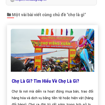
CÔNG TY CỔ PHẦN TRỰC TUYẾN VIỆT ADS
Số 6/25 Thổ Quan, Khâm Thiên, Đống Đa, TP.Hà Nội
Số 36 Điện Biên Phủ, Đa Kao, Quận 1, TP.Hồ Chí Minh
0964 82 6644 - (024) 6658 7378
(024) 6658 7378
support@vietadsgroup.vn
https://vietadsgroup.vn
Một vài bài viết cùng chủ đề "chợ là gì"