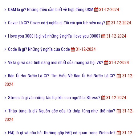
Điốt quang là gì và nguyên lý hoạt động Điốt quang ra sao?
9,762,000
Cách đăng ký đăng nhập Zalo Web bằng mã QR mới nhất?
9,746,000
Bài viết mới nhất cùng chuyên mục
Một vài ví dụ về điệp cấu trúc là gì dễ hiểu?
31-12-2024
Lỗi 404 là gì? Những cách khắc phục lỗi 404 là gì?
31-12-2024
Hệ Điều Hành Là Gì? Tìm Hiểu Hệ Điều Hành Là Gì?
31-12-2024
O&M là gì? Những điều cần biết về hợp đồng O&M
31-12-2024
Cover Là Gì? Cover có ý nghĩa gì đối với giới trẻ hiện nay?
31-12-2024
I love you 3000 là gì và những ý nghĩa I love you 3000?
31-12-2024
Code là gì? Những ý nghĩa của Code
31-12-2024