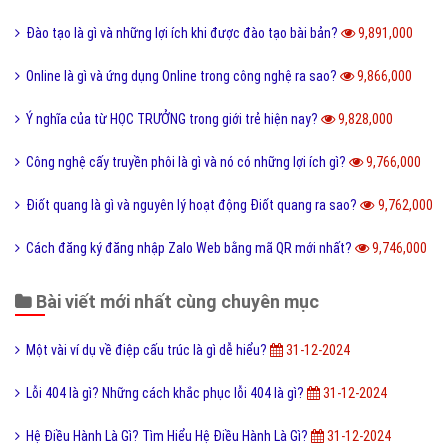
10,080,000
Cộng đồng là gì và các yếu tố tạo nên cộng đồng?
10,003,000
Kích thước ảnh bìa Fanpage Facebook chuẩn nhất
9,944,000
Hình xăm Hổ xuống núi ý nghĩa gì và có nên xăm không?
9,931,000
Chuỗi thức ăn là gì và phân loại chuỗi thức ăn hiện nay?
9,903,000
Tìm hiểu ý nghĩa của từ Beep hay Bíp Bép là gì?
9,901,000
Đào tạo là gì và những lợi ích khi được đào tạo bài bản?
9,891,000
Online là gì và ứng dụng Online trong công nghệ ra sao?
9,866,000
Ý nghĩa của từ HỌC TRƯỞNG trong giới trẻ hiện nay?
9,828,000
Công nghệ cấy truyền phôi là gì và nó có những lợi ích gì?
9,766,000