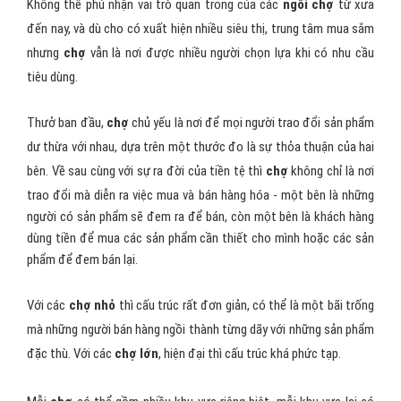
Không thể phủ nhận vai trò quan trong của các
ngôi chợ
từ xưa
đến nay, và dù cho có xuất hiện nhiều siêu thị, trung tâm mua sắm
nhưng
chợ
vẫn là nơi được nhiều người chọn lựa khi có nhu cầu
tiêu dùng.
Thưở ban đầu,
chợ
chủ yếu là nơi để mọi người trao đổi sản phẩm
dư thừa với nhau, dựa trên một thước đo là sự thỏa thuận của hai
bên. Về sau cùng với sự ra đời của tiền tệ thì
chợ
không chỉ là nơi
trao đổi mà diễn ra việc mua và bán hàng hóa - một bên là những
người có sản phẩm sẽ đem ra để bán, còn một bên là khách hàng
dùng tiền để mua các sản phẩm cần thiết cho mình hoặc các sản
phẩm để đem bán lại.
Với các
chợ nhỏ
thì cấu trúc rất đơn giản, có thể là một bãi trống
mà những người bán hàng ngồi thành từng dãy với những sản phẩm
đặc thù. Với các
chợ lớn
, hiện đại thì cấu trúc khá phức tạp.