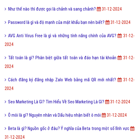
Folder là gì và cách sử dụng thư mục như thế nào?
31-12-2024
Damage là gì và một vài ý nghĩa khác của Damage Game?
31-12-2024
Flash là gì và những tính năng của Adobe Flash Player?
31-12-2024
FS là gì và trào lưu FS trên Facebook có thể bạn chưa biết?
31-12-
2024
Cáp quang là gì? Cấu tạo của cáp quang gồm những gì?
31-12-2024
Như thế nào thì được gọi là chảnh và sang chảnh?
31-12-2024
Password là gì và độ mạnh của mật khẩu bạn nên biết?
31-12-2024
AVG Anti Virus Free là gì và những tính năng chính của AVG?
31-12-
2024
Tất toán là gì? Phân biệt giữa tất toán và đáo hạn tài khoản
31-12-