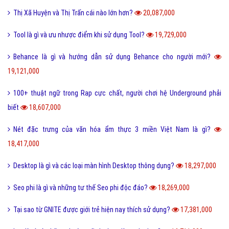
24,093,000
Bách hợp là gì và một số thuật ngữ thường dùng bách hợp?
23,208,000
FC là gì và trong bóng đá thì FC có nghĩa là gì?
23,096,000
Quotation là gì và báo giá trong tiếng anh có nghĩa là gì?
22,659,000
Phóng đại là gì và tác dụng của biện pháp phóng đại?
20,203,000
Thị Xã Huyện và Thị Trấn cái nào lớn hơn?
20,087,000
Tool là gì và ưu nhược điểm khi sử dụng Tool?
19,729,000
Behance là gì và hướng dẫn sử dụng Behance cho người mới?
19,121,000
100+ thuật ngữ trong Rap cực chất, người chơi hệ Underground phải