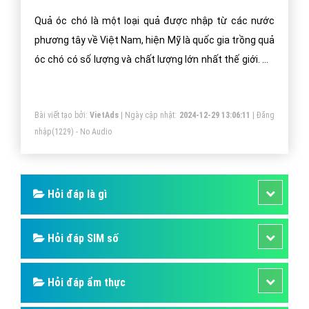
Quả Óc Chó Là Gì? Tìm Hiểu Về Quả Óc
Chó Là Gì?
Quả óc chó là một loại quả được nhập từ các nước
phương tây về Việt Nam, hiện Mỹ là quốc gia trồng quả
óc chó có số lượng và chất lượng lớn nhất thế giới. Để
trồng được quả óc chó, cần phụ thuộc rất nhiều yếu tố
như khí hậu, môi trường, đát đai, thảm thực vật tốt.
Bài viết tạo bởi:
VietAds
| Ngày cập nhật:
2024-12-29 13:06:11
|
Đăng
Tại Việt Nam vẫn chưa thể trồng được quả óc chó để
nhập
(1229) - No Audio
cung cấp cho thị trường mà phần lớn được nhập từ