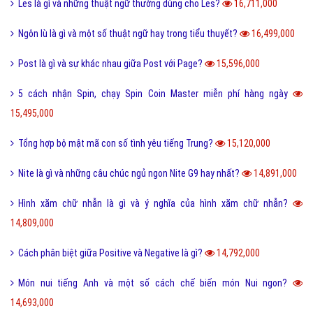
biết
18,607,000
Nét đặc trưng của văn hóa ẩm thực 3 miền Việt Nam là gì?
18,417,000
Desktop là gì và các loại màn hình Desktop thông dụng?
18,297,000
Seo phi là gì và những tư thế Seo phi độc đáo?
18,269,000
Tại sao từ GNITE được giới trẻ hiện nay thích sử dụng?
17,381,000
Les là gì và những thuật ngữ thường dùng cho Les?
16,711,000
Ngôn lù là gì và một số thuật ngữ hay trong tiểu thuyết?
16,499,000
Post là gì và sự khác nhau giữa Post với Page?
15,596,000
5 cách nhận Spin, chạy Spin Coin Master miễn phí hàng ngày
15,495,000