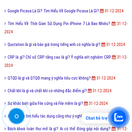
2024
Cách đăng ký đăng nhập Zalo Web bằng mã QR mới nhất?
31-12-
2024
Seo Marketing Là Gì? Tìm Hiểu Về Seo Marketing Là Gì?
31-12-2024
Ô môi là gì? Nguyên nhân và Dấu hiệu nhận biết ô môi
31-12-2024
Beta là gì? Nguồn gốc ở đâu? Ý nghĩa của Beta trong một số lĩnh vực
31-12-2024
Google Picasa Là Gì? Tìm Hiểu Về Google Picasa Là Gì?
31-12-2024
Tìm Hiểu Về Thời Gian Sử Dụng Pin iPhone 7 Là Bao Nhiêu?
31-12-
2024
Quotation là gì và báo giá trong tiếng anh có nghĩa là gì?
31-12-2024
Chat hỗ trợ
CRP là gì? Chỉ số CRP tăng cao là gì? Ý nghĩa xét nghiệm CRP
31-12-