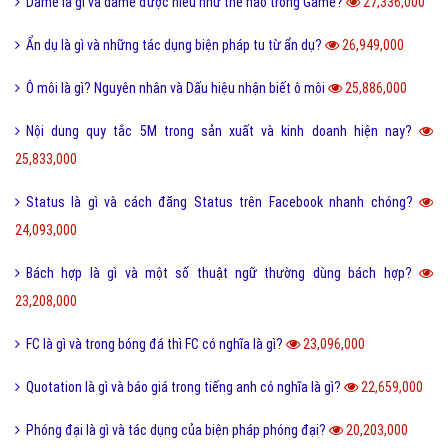
Tomboy là gì và hiểu như thế nào cho đúng về Tomboy?
31,137,000
Ý nghĩa của số 19 và số 19 kết hợp với con số nào thì đẹp?
30,514,000
Kỷ yếu là gì và nguồn gốc của từ kỷ yếu bắt đầu từ đâu?
30,328,000
Cute là gì và các bạn nữ như thế nào được gọi là Cute?
28,269,000
Tuyến tính là gì và những ý nghĩa của tuyến tính?
27,604,000
Dame là gì và dame được hiểu như thế nào trong Game?
27,336,000
Ẩn dụ là gì và những tác dụng biện pháp tu từ ẩn dụ?
26,949,000
Ô môi là gì? Nguyên nhân và Dấu hiệu nhận biết ô môi
25,886,000
Nội dung quy tắc 5M trong sản xuất và kinh doanh hiện nay?
25,833,000
Status là gì và cách đăng Status trên Facebook nhanh chóng?