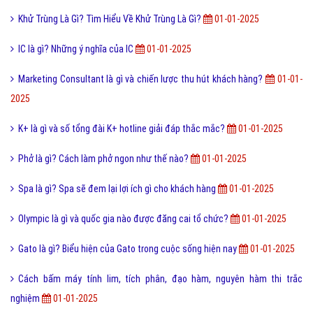
Lumia 950 Xl Là Gì? Tìm Hiểu Về Lumia 950 Xl Là Gì?
01-01-2025
Sales Kit là gì và quy trình Sales Kit khách sạn hiện nay?
01-01-2025
Charter Flight là gì và những lợi ích của Charter Flight?
01-01-2025
Ý nghĩa của từ HỌC TRƯỞNG trong giới trẻ hiện nay?
01-01-2025
419 là gì? Những ý nghĩa của 419
01-01-2025
Vk là gì và các tính năng mới nhất của mạng xã hội VK?
01-01-2025
Flash Player là gì? Hướng dẫn cài đặt Adobe Flash Player?
01-01-
2025
Một vài ví dụ về điệp cấu trúc là gì dễ hiểu?
01-01-2025
Combo là gì và lợi ích của Combo trong bán hàng Online?
01-01-2025