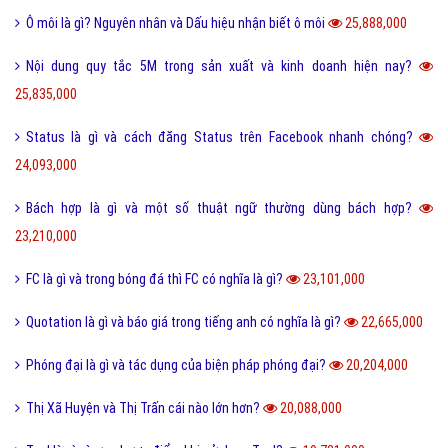
Thơ mới là gì và phong trào thơ mới hiện nay như thế nào?
36,540,000
Sống ảo là gì? Biểu hiện và Thực trạng sống ảo của giới trẻ hiện nay
33,939,000
Tomboy là gì và hiểu như thế nào cho đúng về Tomboy?
31,137,000
Ý nghĩa của số 19 và số 19 kết hợp với con số nào thì đẹp?
30,516,000
Kỷ yếu là gì và nguồn gốc của từ kỷ yếu bắt đầu từ đâu?
30,328,000
Cute là gì và các bạn nữ như thế nào được gọi là Cute?
28,277,000
Tuyến tính là gì và những ý nghĩa của tuyến tính?
27,608,000
Dame là gì và dame được hiểu như thế nào trong Game?
27,338,000