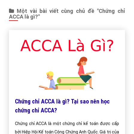
"VietAds gửi lời cảm ơn tới quý khách hàng đã luôn tin dùng
dịch vụ quảng cáo trực tuyến hiệu quả suốt chặng đường 9
năm vừa qua! -
Đăng nhập
"
CÔNG TY CỔ PHẦN TRỰC TUYẾN VIỆT ADS
Số 6/25 Thổ Quan, Khâm Thiên, Đống Đa, TP.Hà Nội
Số 36 Điện Biên Phủ, Đa Kao, Quận 1, TP.Hồ Chí Minh
0964 82 6644 - (024) 6658 7378
(024) 6658 7378
support@vietadsgroup.vn
https://vietadsgroup.vn