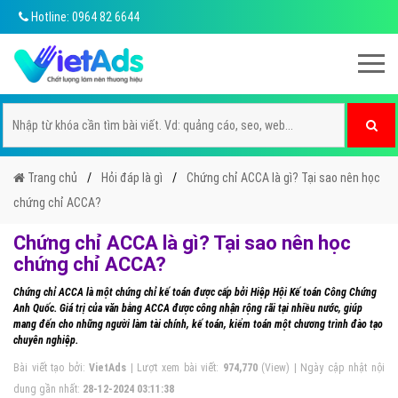
Hotline: 0964 82 6644
Trang chủ
Hỏi đáp là gì
Chứng chỉ ACCA là gì? Tại sao nên học
chứng chỉ ACCA?
Chứng chỉ ACCA là gì? Tại sao nên học
chứng chỉ ACCA?
Chứng chỉ ACCA là một chứng chỉ kế toán được cấp bởi Hiệp Hội Kế toán Công Chứng
Anh Quốc. Giá trị của văn bằng ACCA được công nhận rộng rãi tại nhiều nước, giúp
mang đến cho những người làm tài chính, kế toán, kiểm toán một chương trình đào tạo
chuyên nghiệp.
Bài viết tạo bởi:
VietAds
| Lượt xem bài viết:
974,770
(View) | Ngày cập nhật nội
dung gần nhất:
28-12-2024 03:11:38