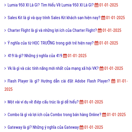
Đạo nhạc tiếng anh là gì và các vụ tố đạo nhạc thành công?
01-01-
2025
Lỗi 404 là gì? Những cách khắc phục lỗi 404 là gì?
01-01-2025
Đèn Nội Thất Đẹp
01-01-2025
Thời gian sạc đầy pin Oppo R9 Plus là bao nhiêu lâu?
01-01-2025
Hali là gì? Cách tạo ra hiệu ứng từ trò chơi Hali?
01-01-2025
5 cách nhận Spin, chạy Spin Coin Master miễn phí hàng ngày
01-01-
2025
PC là gì và máy tính cá nhân PC gồm có mấy loại?
01-01-2025
Đồng Hồ Cơ Là Gì? Tìm Hiểu Về Đồng Hồ Cơ Là Gì?
01-01-2025
Robots.txt Là Gì? Tìm Hiểu Về Robots.txt Là Gì?
01-01-2025
Lục địa là gì và quá trình hình thành phát triển lục địa?
01-01-2025