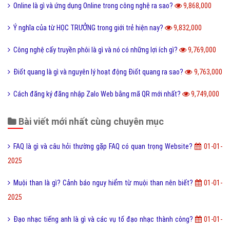
Update là gì và phần mềm máy tính khi nào cần Update?
10,140,000
Dâu da đất là gì và bà bầu ăn quả dâu da đất có tốt không?
10,085,000
Documents là gì và cách sử dụng thư mục My Documents?
10,080,000
Cộng đồng là gì và các yếu tố tạo nên cộng đồng?
10,005,000
Kích thước ảnh bìa Fanpage Facebook chuẩn nhất
9,944,000
Hình xăm Hổ xuống núi ý nghĩa gì và có nên xăm không?
9,932,000
Chuỗi thức ăn là gì và phân loại chuỗi thức ăn hiện nay?
9,905,000
Tìm hiểu ý nghĩa của từ Beep hay Bíp Bép là gì?
9,903,000
Đào tạo là gì và những lợi ích khi được đào tạo bài bản?
9,891,000