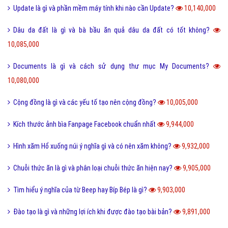
Trộm vía là gì và tại sao lại nói trộm vía khi khen trẻ nhỏ?
11,407,000
Điện thoại di động là gì và cấu tạo điện thoại di động?
11,377,000
Đường link là gì và các loại đường link thường gặp hiện nay?
11,355,000
Scam là gì? Những ý nghĩa của Scam
11,315,000
Feed là gì và ý nghĩa từ Feed trong thế giới công nghệ?
11,203,000
Software là gì và quá trình tạo Software trong bao lâu?
11,012,000
Link Facebook và cách dễ nhất để sử dụng link Facebook?
10,906,000
Leader là gì? Các yếu tố một Leader cần có?
10,802,000
Điển cố là gì và ý nghĩa điển có trong văn hóa truyền thống?
10,473,000
Code là gì và sự ra đời phát triển của mã QR Code?
10,245,000