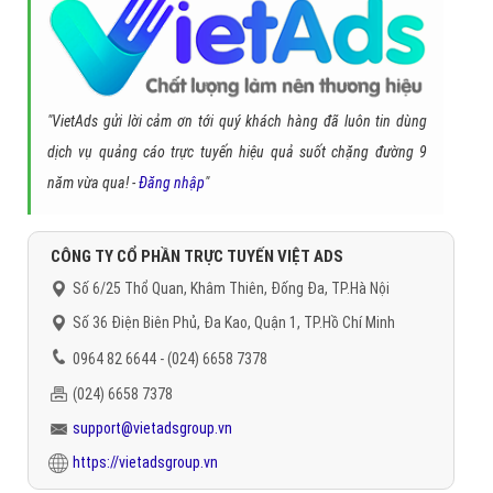
Quay lại danh mục
"Hỏi đáp là gì"
Quay lại trang chủ
Chủ đề liên quan:
Chứng chỉ ACCA là gì?
Gọi CSKH
Đặt câu hỏi
Báo giá dịch vụ
Đặt lịch hẹn