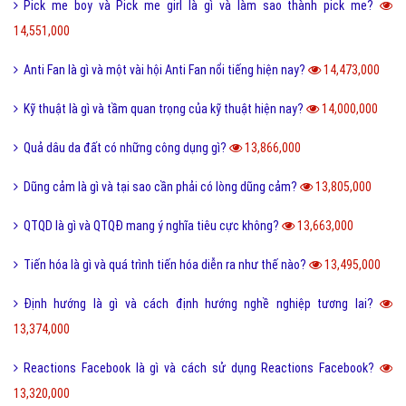
Ngôn lù là gì và một số thuật ngữ hay trong tiểu thuyết?
16,508,000
Post là gì và sự khác nhau giữa Post với Page?
15,603,000
5 cách nhận Spin, chạy Spin Coin Master miễn phí hàng ngày
15,498,000
Tổng hợp bộ mật mã con số tình yêu tiếng Trung?
15,137,000
Nite là gì và những câu chúc ngủ ngon Nite G9 hay nhất?
14,893,000
Hình xăm chữ nhẫn là gì và ý nghĩa của hình xăm chữ nhẫn?
14,814,000
Cách phân biệt giữa Positive và Negative là gì?
14,794,000
Món nui tiếng Anh và một số cách chế biến món Nui ngon?
14,695,000
Holic là gì và cách sử dụng gốc từ aholic và holic?
14,694,000