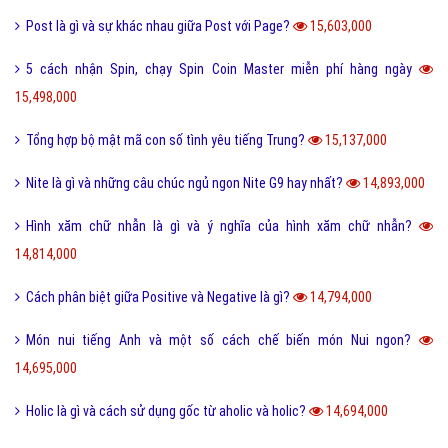
Tool là gì và ưu nhược điểm khi sử dụng Tool?
19,731,000
Behance là gì và hướng dẫn sử dụng Behance cho người mới?
19,121,000
100+ thuật ngữ trong Rap cực chất, người chơi hệ Underground phải
biết
18,610,000
Nét đặc trưng của văn hóa ẩm thực 3 miền Việt Nam là gì?
18,418,000
Desktop là gì và các loại màn hình Desktop thông dụng?
18,298,000
Seo phi là gì và những tư thế Seo phi độc đáo?
18,277,000
Tại sao từ GNITE được giới trẻ hiện nay thích sử dụng?
17,388,000
Les là gì và những thuật ngữ thường dùng cho Les?
16,716,000