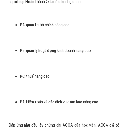
F6: thuế
F7: báo cáo tài chính
F8: kiểm toán và các dịch vụ đảm bảo
F9: quản trị tài chính
Ở cấp độ chuyên nghiệp sẽ bao gồm 6 môn và
người học phải
hoàn thành
hai môn học bắt buộc, hai môn học tự chọn. Môn học