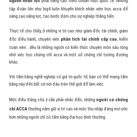
Tại sao nên học chứng chỉ
ACCA?
Trong thời kỳ
hội nhập kinh tế 4.0
hiện nay, các công ty ngày
càng mở rộng sức ảnh hưởng của mình lên toàn cầu. Việt Nam luôn
nằm trong danh sách hàng đầu từ các nhà đầu tư nước ngoài.
Do vậy, để có thể làm việc tại những công ty này hỏi
chất lượng
nguồn nhân lực
phải nâng cao theo chuẩn mực quốc tế. Những
tập đoàn lớn như big4 luôn khuyến khích nhân viên học acca để
nâng cao năng lực, tạo bước đệm cho sự nghiệp thăng tiến.
Thực tế cho thấy, ở những vị trí cao như giám đốc tài chính, giám
đốc điều hành, chuyên viên
phân tích tài chính cấp cao
, kiểm