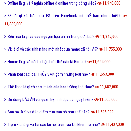
13,320,000
Like là gì và tầm quan trọng của nút Like trên Facebook?
13,181,000
Tiamo là gì và ý nghĩa Tiamo trong giới trẻ hiện nay?
13,135,000
Thấu kính hội tụ là gì và ứng dụng của thấu kính hội tụ?
13,023,000
Sub Là Gì? Tìm Hiểu Về Sub Là Gì?
12,861,000
Follow là gì và tác dụng của Follow trên mạng xã hội?
12,766,000
Share là gì và tác dụng nút Share trên các mạng xã hội?
12,433,000
Xoxo là gì và ý nghĩa của Xoxo có thể bạn chưa biết?
12,234,000
Số hotline tổng đài Giao hàng tiết kiệm, ghtk miễn phí
12,077,000
Hư cấu là gì và sử dụng từ hư cấu như thế nào cho đúng?
12,065,000
Tại sao gọi là BIỂN ĐỎ mà không phải là tên khác?
12,007,000