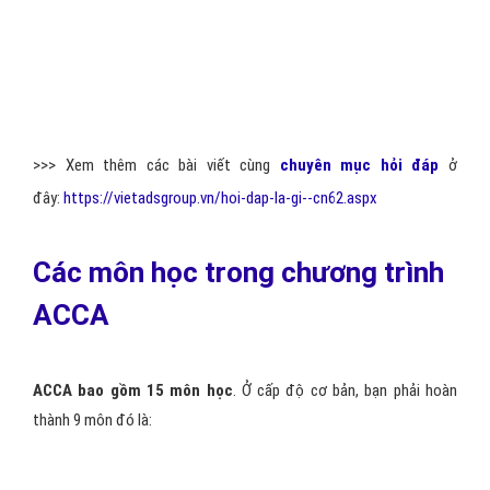
toán viên….dều là những người có kiến thức chuyên môn sâu rộng
nhờ việc học chứng chỉ acca và một số chứng chỉ tương đương
khác.
Với tấm bằng nghề nghiệp có giá trị quốc tế, bạn có thể mang tấm
bằng này đến bất cứ nơi đâu trên thế giới để làm việc.
Một điều đáng chú ý cần phải nhắc đến, những
người có chứng
chỉ ACCA
thường nắm giữ vị trí cao và mức thu nhập đáng mơ ước
hơn những người chỉ có tấm bằng đại học bình thường.