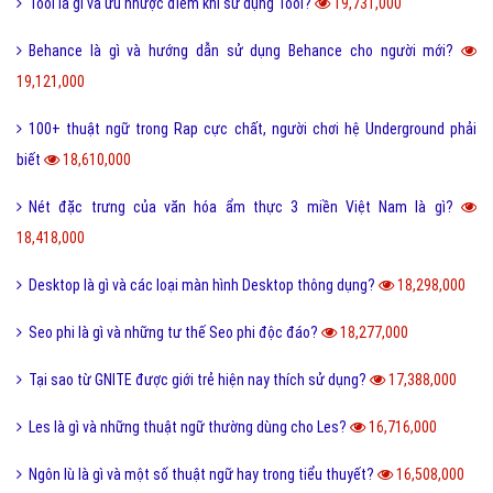
Ẩn dụ là gì và những tác dụng biện pháp tu từ ẩn dụ?
26,950,000
Ô môi là gì? Nguyên nhân và Dấu hiệu nhận biết ô môi
25,888,000
Nội dung quy tắc 5M trong sản xuất và kinh doanh hiện nay?
25,835,000
Status là gì và cách đăng Status trên Facebook nhanh chóng?
24,093,000
Bách hợp là gì và một số thuật ngữ thường dùng bách hợp?
23,210,000
FC là gì và trong bóng đá thì FC có nghĩa là gì?
23,101,000
Quotation là gì và báo giá trong tiếng anh có nghĩa là gì?
22,665,000
Phóng đại là gì và tác dụng của biện pháp phóng đại?
20,204,000
Thị Xã Huyện và Thị Trấn cái nào lớn hơn?
20,088,000