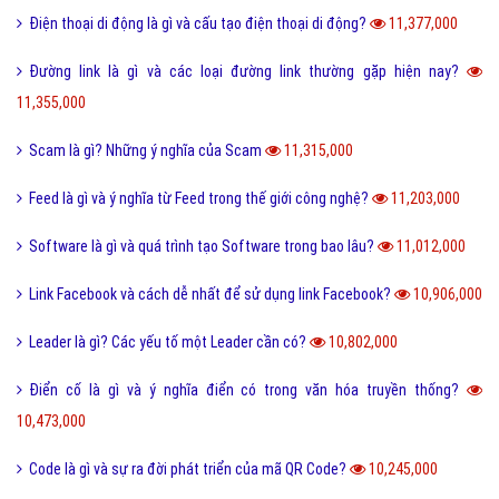
Offline là gì và ý nghĩa offline & online trong công việc?
11,940,000
FS là gì và trào lưu FS trên Facebook có thể bạn chưa biết?
11,889,000
Sơn mài là gì và các nguyên liệu chính trong sơn bài?
11,847,000
Vk là gì và các tính năng mới nhất của mạng xã hội VK?
11,755,000
Homie là gì và cách nhận biết thế nào là Homie?
11,694,000
Phân loại các loài THỦY SẢN gồm những loài nào?
11,653,000
Thể thao là gì và các lợi ích của hoạt động thể thao?
11,582,000
Sử dụng DẦU ĂN với quan hệ tình dục có nguy hiểm?
11,505,000
San hô là gì và đặc điểm của san hô như thế nào?
11,505,000