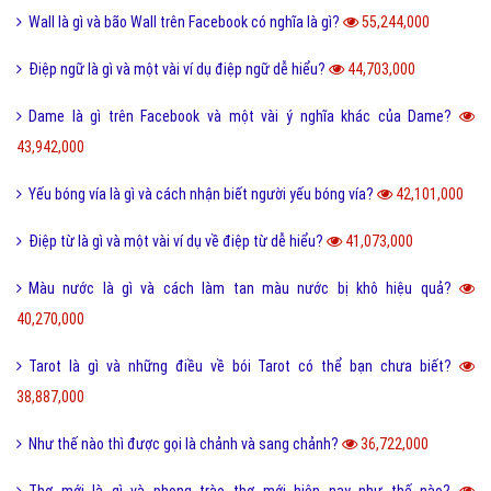
Hỏi đáp máy tính
Hỏi đáp ứng dụng
Bài viết xem nhiều cùng chuyên mục
Lỗi 404 là gì? Những cách khắc phục lỗi 404 là gì?
5,019,810,000
FAQ là gì và câu hỏi thường gặp FAQ có quan trọng Website?
802,600,000
Một vài ví dụ về điệp cấu trúc là gì dễ hiểu?
125,306,000
I love you 3000 là gì và những ý nghĩa I love you 3000?
87,717,000
Honey là gì và có nên gọi người yêu là Honey không?
65,467,000