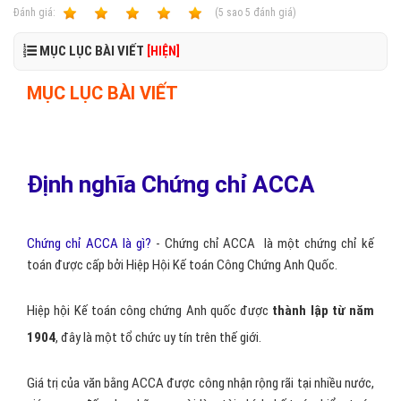
Ðánh giá:
1
2
3
4
5
(
5
sao
5
đánh giá)
MỤC LỤC BÀI VIẾT
[HIỆN]
MỤC LỤC BÀI VIẾT
Định nghĩa Chứng chỉ ACCA
Chứng chỉ ACCA là gì?
- Chứng chỉ ACCA là một chứng chỉ kế
toán được cấp bởi Hiệp Hội Kế toán Công Chứng Anh Quốc.
Hiệp hội Kế toán công chứng Anh quốc được
thành lập từ năm
1904
, đây là một tổ chức uy tín trên thế giới.
Giá trị của văn bằng ACCA được công nhận rộng rãi tại nhiều nước,