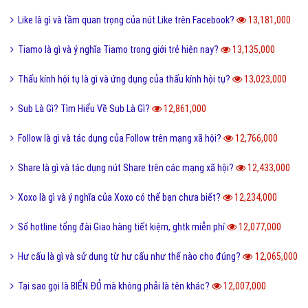
Pick me boy và Pick me girl là gì và làm sao thành pick me?
14,551,000
Anti Fan là gì và một vài hội Anti Fan nổi tiếng hiện nay?
14,473,000
Kỹ thuật là gì và tầm quan trọng của kỹ thuật hiện nay?
14,000,000
Quả dâu da đất có những công dụng gì?
13,866,000
Dũng cảm là gì và tại sao cần phải có lòng dũng cảm?
13,805,000
QTQD là gì và QTQĐ mang ý nghĩa tiêu cực không?
13,663,000
Tiến hóa là gì và quá trình tiến hóa diễn ra như thế nào?
13,495,000
Định hướng là gì và cách định hướng nghề nghiệp tương lai?
13,374,000
Reactions Facebook là gì và cách sử dụng Reactions Facebook?