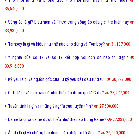
Sự khác biệt giữa File cứng và File mềm là gì?
63,739,000
Wall là gì và bão Wall trên Facebook có nghĩa là gì?
55,244,000
Điệp ngữ là gì và một vài ví dụ điệp ngữ dễ hiểu?
44,703,000
Dame là gì trên Facebook và một vài ý nghĩa khác của Dame?
43,942,000
Yếu bóng vía là gì và cách nhận biết người yếu bóng vía?
42,101,000
Điệp từ là gì và một vài ví dụ về điệp từ dễ hiểu?
41,073,000
Màu nước là gì và cách làm tan màu nước bị khô hiệu quả?
40,270,000
Tarot là gì và những điều về bói Tarot có thể bạn chưa biết?
38,887,000
Như thế nào thì được gọi là chảnh và sang chảnh?
36,722,000