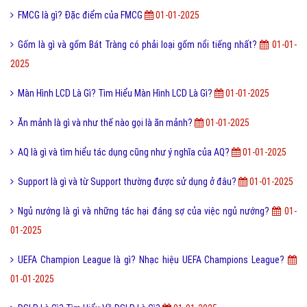
Gateway là gì? Những ý nghĩa của Gateway
01-01-2025
Khử Trùng Là Gì? Tìm Hiểu Về Khử Trùng Là Gì?
01-01-2025
IC là gì? Những ý nghĩa của IC
01-01-2025
Marketing Consultant là gì và chiến lược thu hút khách hàng?
01-01-
2025
K+ là gì và số tổng đài K+ hotline giải đáp thắc mắc?
01-01-2025
Phở là gì? Cách làm phở ngon như thế nào?
01-01-2025
Spa là gì? Spa sẽ đem lại lợi ích gì cho khách hàng
01-01-2025
Olympic là gì và quốc gia nào được đăng cai tổ chức?
01-01-2025
Gato là gì? Biểu hiện của Gato trong cuộc sống hiện nay
01-01-2025
Cách bấm máy tính lim, tích phân, đạo hàm, nguyên hàm thi trắc