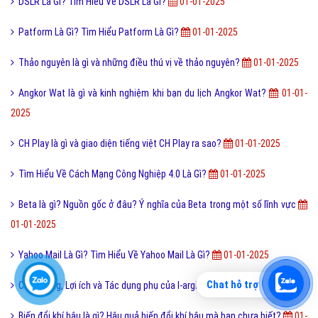
nghiệm
01-01-2025
FMCG là gì? Đặc điểm của FMCG
01-01-2025
Gốm là gì và gốm Bát Tràng có phải loại gốm nổi tiếng nhất?
01-01-
2025
Màn Hình LCD Là Gì? Tìm Hiểu Màn Hình LCD Là Gì?
01-01-2025
Ăn mảnh là gì và như thế nào gọi là ăn mảnh?
01-01-2025
AQ là gì và tìm hiểu tác dụng cũng như ý nghĩa của AQ?
01-01-2025
Support là gì và từ Support thường được sử dụng ở đâu?
01-01-2025
Ngủ nướng là gì và những tác hại đáng sợ của việc ngủ nướng?
01-
01-2025
Chat hỗ trợ
UEFA Champion League là gì? Nhạc hiệu UEFA Champions League?
01-01-2025