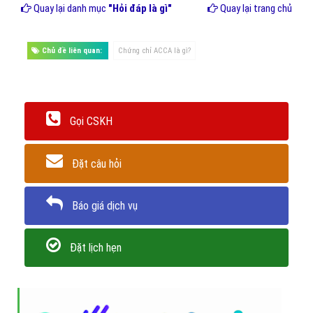
Đáp ứng nhu cầu lấy chứng chỉ ACCA của học viên, ACCA đã tổ
chức 4 kỳ thi một năm. Để
hoàn thành chương trình ACCA
, bạn
có thể mất từ 1,5 đến 3 năm học, với điều kiện thi liên tục và
không trượt môn nào. Tùy vào năng lực mỗi học viên mà có thể
học từ 2 đến 3 môn một kì.
ACCA là chứng chỉ nghề nghiệp rất cần thiết cho những bạn có đam
mê về kế toán, kiểm toán và tài chính. Hi vọng
Vietads
đã đem đến
cho bạn những kiến thức bổ ích qua bài viết này.
Trân trọng! Cảm ơn bạn đã luôn theo dõi các bài viết
trên Website VietAdsGroup.Vn của công ty chúng tôi!