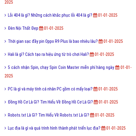
Online là gì và ứng dụng Online trong công nghệ ra sao?
9,868,000
Ý nghĩa của từ HỌC TRƯỞNG trong giới trẻ hiện nay?
9,832,000
Công nghệ cấy truyền phôi là gì và nó có những lợi ích gì?
9,769,000
Điốt quang là gì và nguyên lý hoạt động Điốt quang ra sao?
9,763,000
Cách đăng ký đăng nhập Zalo Web bằng mã QR mới nhất?
9,749,000
Bài viết mới nhất cùng chuyên mục
FAQ là gì và câu hỏi thường gặp FAQ có quan trọng Website?
01-01-
2025
Muội than là gì? Cảnh báo nguy hiểm từ muội than nên biết?
01-01-
2025