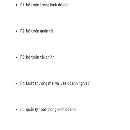
>>> Xem thêm các bài viết cùng
chuyên mục hỏi đáp
ở
đây:
https://vietadsgroup.vn/hoi-dap-la-gi--cn62.aspx
Các môn học trong chương trình
ACCA
ACCA bao gồm 15 môn học
. Ở cấp độ cơ bản, bạn phải hoàn
thành 9 môn đó là: