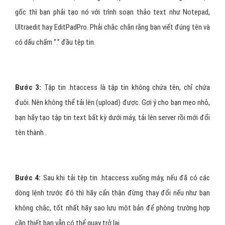
gốc thì bạn phải tạo nó với trình soạn thảo text như Notepad,
Ultraedit hay EditPadPro. Phải chắc chắn rằng bạn viết đúng tên và
có dấu chấm “.” đầu tệp tin.
Bước 3:
Tập tin .htaccess là tập tin không chứa tên, chỉ chứa
đuôi. Nên không thể tải lên (upload) được. Gợi ý cho bạn mẹo nhỏ,
bạn hãy tạo tập tin text bất kỳ dưới máy, tải lên server rồi mới đổi
tên thành .
Bước 4:
Sau khi tải tệp tin .htaccess xuống máy, nếu đã có các
dòng lệnh trước đó thì hãy cẩn thận đừng thay đổi nếu như bạn
không chắc, tốt nhất hãy sao lưu một bản để phòng trường hợp
cần thiết bạn vẫn có thể quay trở lại.