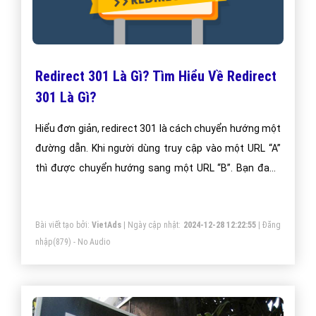
Redirect 301 Là Gì? Tìm Hiểu Về Redirect
301 Là Gì?
Hiểu đơn giản, redirect 301 là cách chuyển hướng một
đường dẫn. Khi người dùng truy cập vào một URL “A”
thì được chuyển hướng sang một URL “B”. Bạn đang
muốn chuyển thương hiệu qua trang web mới, bạn
muốn qua trình đó liền mạch và không muốn mất đi
Bài viết tạo bởi:
VietAds
| Ngày cập nhật:
2024-12-28 12:22:55
|
Đăng
lượng khách ở trang cũ. Với redirect 301 bạn sẽ vẫn có
nhập
(879) - No Audio
cả hai trang web đó.