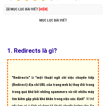
MỤC LỤC BÀI VIẾT
[HIỆN]
MỤC LỤC BÀI VIẾT
1. Redirects là gì?
"Redirects"
là
"một thuật ngữ chỉ việc chuyển tiếp
(Redirect) địa chỉ URL của trang web bị thay đổi trong
trong quá khứ bởi những spammers và rất nhiều máy
tìm kiếm gặp phải khó khăn trong việc xác định"
. Vì thế
nếu bạn có ý định sử dụng kỹ thuật chuyển hướng cho địa