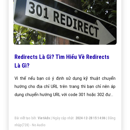
Redirects Là Gì? Tìm Hiểu Về Redirects
Là Gì?
Vì thế nếu bạn có ý định sử dụng kỹ thuật chuyển
hướng cho địa chỉ URL trên trang thì bạn chỉ nên áp
dụng chuyển hướng URL với code 301 hoặc 302 được
khuyến cáo sử dụng bởi Google.
Bài viết tạo bởi:
VietAds
| Ngày cập nhật:
2024-12-28 15:14:06
|
Đăng
nhập
(728) - No Audio