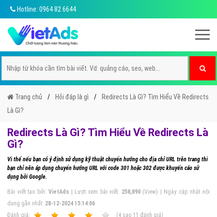
Hotline: 0964 82 6644
Trang chủ
Hỏi đáp là gì
Redirects Là Gì? Tìm Hiểu Về Redirects
Là Gì?
Redirects Là Gì? Tìm Hiểu Về Redirects Là
Gì?
Vì thế nếu bạn có ý định sử dụng kỹ thuật chuyển hướng cho địa chỉ URL trên trang thì
bạn chỉ nên áp dụng chuyển hướng URL với code 301 hoặc 302 được khuyến cáo sử
dụng bởi Google.
Bài viết tạo bởi:
VietAds
| Lượt xem bài viết:
258,890
(View) | Ngày cập nhật nội
dung gần nhất:
28-12-2024 15:14:06
Ðánh giá:
1
2
3
4
5
(
4
sao
11
đánh giá)