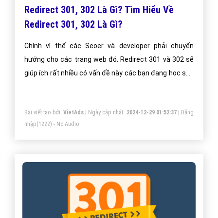
Redirect 301, 302 Là Gì? Tìm Hiểu Về
Redirect 301, 302 Là Gì?
Chính vì thế các Seoer và developer phải chuyển
hướng cho các trang web đó. Redirect 301 và 302 sẽ
giúp ích rất nhiều có vấn đề này các bạn đang học seo
nên để ý điều này.
Bài viết tạo bởi:
VietAds
| Ngày cập nhật:
2024-12-29 01:52:37
|
Đăng
nhập
(1222) - No Audio