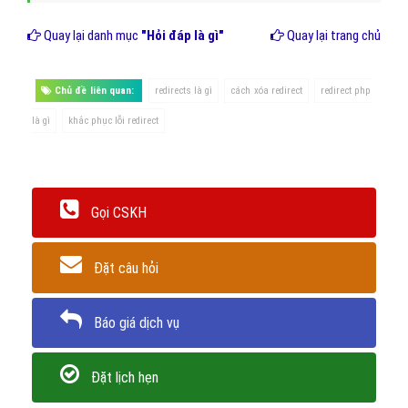
Quay lại danh mục
"Hỏi đáp là gì"
Quay lại trang chủ
Chủ đề liên quan:
redirects là gì
cách xóa redirect
redirect php
là gì
khắc phục lỗi redirect
Gọi CSKH
Đặt câu hỏi
Báo giá dịch vụ
Đặt lịch hẹn