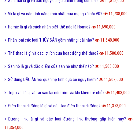
Sơn mài là gì và các nguyên liệu chính trong sơn bài?
11,845,000
Vk là gì và các tính năng mới nhất của mạng xã hội VK?
11,738,000
Homie là gì và cách nhận biết thế nào là Homie?
11,690,000
Phân loại các loài THỦY SẢN gồm những loài nào?
11,648,000
Thể thao là gì và các lợi ích của hoạt động thể thao?
11,580,000
San hô là gì và đặc điểm của san hô như thế nào?
11,505,000
Sử dụng DẦU ĂN với quan hệ tình dục có nguy hiểm?
11,503,000
Trộm vía là gì và tại sao lại nói trộm vía khi khen trẻ nhỏ?
11,403,000
Điện thoại di động là gì và cấu tạo điện thoại di động?
11,373,000
Đường link là gì và các loại đường link thường gặp hiện nay?
11,354,000