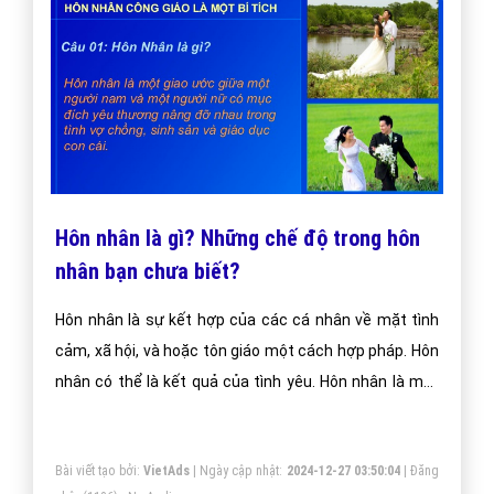
Hôn nhân là gì? Những chế độ trong hôn
nhân bạn chưa biết?
Hôn nhân là sự kết hợp của các cá nhân về mặt tình
cảm, xã hội, và hoặc tôn giáo một cách hợp pháp. Hôn
nhân có thể là kết quả của tình yêu. Hôn nhân là một
mối quan hệ cơ bản trong gia đình ở hầu hết xã hội.
Bài viết tạo bởi:
VietAds
| Ngày cập nhật:
2024-12-27 03:50:04
|
Đăng