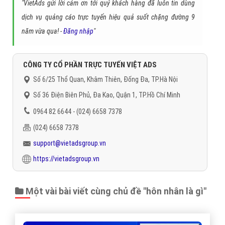
"VietAds gửi lời cảm ơn tới quý khách hàng đã luôn tin dùng
dịch vụ quảng cáo trực tuyến hiệu quả suốt chặng đường 9
năm vừa qua! -
Đăng nhập
"
CÔNG TY CỔ PHẦN TRỰC TUYẾN VIỆT ADS
Số 6/25 Thổ Quan, Khâm Thiên, Đống Đa, TP.Hà Nội
Số 36 Điện Biên Phủ, Đa Kao, Quận 1, TP.Hồ Chí Minh
0964 82 6644 - (024) 6658 7378
(024) 6658 7378
support@vietadsgroup.vn
https://vietadsgroup.vn
Một vài bài viết cùng chủ đề "hôn nhân là gì"