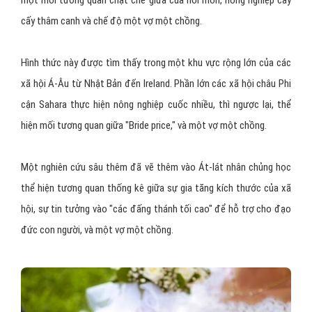
một mối tương quan chặt chẽ giữa của hồi môn, nông nghiệp cày
cấy thâm canh và chế độ một vợ một chồng.
Hình thức này được tìm thấy trong một khu vực rộng lớn của các
xã hội Á-Âu từ Nhật Bản đến Ireland. Phần lớn các xã hội châu Phi
cận Sahara thực hiện nông nghiệp cuốc nhiều, thì ngược lại, thể
hiện mối tương quan giữa "Bride price," và một vợ một chồng.
Một nghiên cứu sâu thêm đã vẽ thêm vào Át-lát nhân chủng học
thể hiện tương quan thống kê giữa sự gia tăng kích thước của xã
hội, sự tin tưởng vào "các đấng thánh tối cao" để hỗ trợ cho đạo
đức con người, và một vợ một chồng.