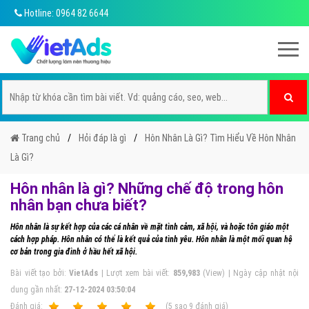
Hotline: 0964 82 6644
Trang chủ
Hỏi đáp là gì
Hôn Nhân Là Gì? Tìm Hiểu Về Hôn Nhân
Là Gì?
Hôn nhân là gì? Những chế độ trong hôn
nhân bạn chưa biết?
Hôn nhân là sự kết hợp của các cá nhân về mặt tình cảm, xã hội, và hoặc tôn giáo một
cách hợp pháp. Hôn nhân có thể là kết quả của tình yêu. Hôn nhân là một mối quan hệ
cơ bản trong gia đình ở hầu hết xã hội.
Bài viết tạo bởi:
VietAds
| Lượt xem bài viết:
859,983
(View) | Ngày cập nhật nội
dung gần nhất:
27-12-2024 03:50:04
Ðánh giá:
1
2
3
4
5
(
5
sao
9
đánh giá)