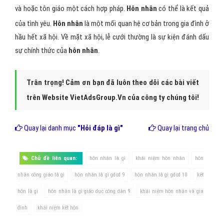
và hoặc tôn giáo một cách hợp pháp.
Hôn nhân
có thể là kết quả
của tình yêu.
Hôn nhân
là một mối quan hệ cơ bản trong gia đình ở
hầu hết xã hội. Về mặt xã hội, lễ cưới thường là sự kiện đánh dấu
sự chính thức của
hôn nhân
.
Trân trọng! Cảm ơn bạn đã luôn theo dõi các bài viết
trên Website VietAdsGroup.Vn của công ty chúng tôi!
Quay lại danh mục
"Hỏi đáp là gì"
Quay lại trang chủ
Chủ đề liên quan:
hôn nhân là gì
khái niệm hôn nhân
hôn
nhân công giáo là gì
hôn nhân là gì gdcd 9
hôn nhân là gì gdcd 10
kết
hôn là gì
hôn nhân là gì giáo dục công dân 9
khái niệm hôn nhân và gia
đình
khái niệm kết hôn