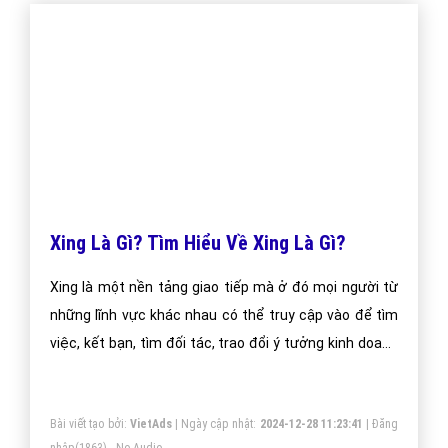
Xing Là Gì? Tìm Hiểu Về Xing Là Gì?
Xing là một nền tảng giao tiếp mà ở đó mọi người từ
những lĩnh vực khác nhau có thể truy cập vào để tìm
việc, kết bạn, tìm đối tác, trao đổi ý tưởng kinh doanh
hay chia sẻ những kiến thức chuyên môn.
Bài viết tạo bởi:
VietAds
| Ngày cập nhật:
2024-12-28 11:23:41
|
Đăng
nhập
(1863) - No Audio