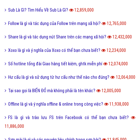
Sub Là Gì? Tìm Hiểu Về Sub Là Gì?
12,859,000
Follow là gì và tác dụng của Follow trên mạng xã hội?
12,765,000
Share là gì và tác dụng nút Share trên các mạng xã hội?
12,432,000
Xoxo là gì và ý nghĩa của Xoxo có thể bạn chưa biết?
12,234,000
Số hotline tổng đài Giao hàng tiết kiệm, ghtk miễn phí
12,074,000
Hư cấu là gì và sử dụng từ hư cấu như thế nào cho đúng?
12,064,000
Tại sao gọi là BIỂN ĐỎ mà không phải là tên khác?
12,005,000
Offline là gì và ý nghĩa offline & online trong công việc?
11,938,000
FS là gì và trào lưu FS trên Facebook có thể bạn chưa biết?
11,886,000
Sơn mài là gì và các nguyên liệu chính trong sơn bài?
11,845,000