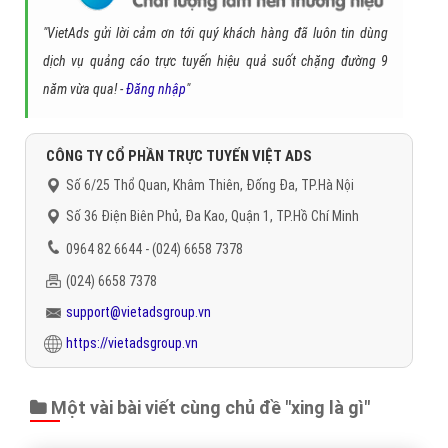
"VietAds gửi lời cảm ơn tới quý khách hàng đã luôn tin dùng
dịch vụ quảng cáo trực tuyến hiệu quả suốt chặng đường 9
năm vừa qua! -
Đăng nhập
"
CÔNG TY CỔ PHẦN TRỰC TUYẾN VIỆT ADS
Số 6/25 Thổ Quan, Khâm Thiên, Đống Đa, TP.Hà Nội
Số 36 Điện Biên Phủ, Đa Kao, Quận 1, TP.Hồ Chí Minh
0964 82 6644 - (024) 6658 7378
(024) 6658 7378
support@vietadsgroup.vn
https://vietadsgroup.vn
Một vài bài viết cùng chủ đề "xing là gì"