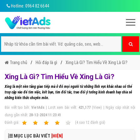
Hotline: 0964 82 6644
Trang chủ
Hỏi đáp là gì
Xing Là Gì? Tìm Hiểu Về Xing Là Gì?
Xing Là Gì? Tìm Hiểu Về Xing Là Gì?
Xing là một nền tảng giao tiếp mà ở đó mọi người từ những lĩnh vực khác nhau có thể
truy cập vào để tìm việc, kết bạn, tìm đối tác, trao đổi ý tưởng kinh doanh hay chia sẻ
những kiến thức chuyên môn.
Bài viết tạo bởi:
VietAds
| Lượt xem bài viết:
421,177
(View) | Ngày cập nhật nội
dung gần nhất:
28-12-2024 11:23:41
Ðánh giá:
1
2
3
4
5
(
4
sao
12
đánh giá)
MỤC LỤC BÀI VIẾT
[HIỆN]