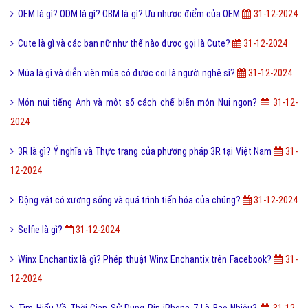
OEM là gì? ODM là gì? OBM là gì? Ưu nhược điểm của OEM
31-12-2024
Cute là gì và các bạn nữ như thế nào được gọi là Cute?
31-12-2024
Múa là gì và diễn viên múa có được coi là người nghệ sĩ?
31-12-2024
Món nui tiếng Anh và một số cách chế biến món Nui ngon?
31-12-
2024
3R là gì? Ý nghĩa và Thực trạng của phương pháp 3R tại Việt Nam
31-
12-2024
Động vật có xương sống và quá trình tiến hóa của chúng?
31-12-2024
Selfie là gì?
31-12-2024
Winx Enchantix là gì? Phép thuật Winx Enchantix trên Facebook?
31-
12-2024
Tìm Hiểu Về Thời Gian Sử Dụng Pin iPhone 7 Là Bao Nhiêu?
31-12-