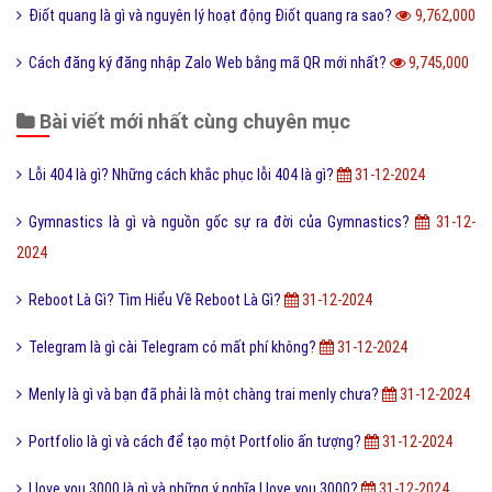
Điốt quang là gì và nguyên lý hoạt động Điốt quang ra sao?
9,762,000
Cách đăng ký đăng nhập Zalo Web bằng mã QR mới nhất?
9,745,000
Bài viết mới nhất cùng chuyên mục
Lỗi 404 là gì? Những cách khắc phục lỗi 404 là gì?
31-12-2024
Gymnastics là gì và nguồn gốc sự ra đời của Gymnastics?
31-12-
2024
Reboot Là Gì? Tìm Hiểu Về Reboot Là Gì?
31-12-2024
Telegram là gì cài Telegram có mất phí không?
31-12-2024
Menly là gì và bạn đã phải là một chàng trai menly chưa?
31-12-2024
Portfolio là gì và cách để tạo một Portfolio ấn tượng?
31-12-2024
I love you 3000 là gì và những ý nghĩa I love you 3000?
31-12-2024