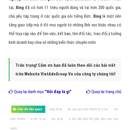
tại,
Xing
đã có hơn 11 triệu người dùng và tại hơn 200 quốc gia,
chủ yếu tập trung ở các quốc gia nói tiếng Đức.
Xing
là một nền
tảng giao tiếp mà ở đó mọi người từ những lĩnh vực khác nhau có
thể truy cập vào để tìm việc, kết bạn, tìm đối tác, trao đổi ý tưởng
kinh doanh hay chia sẻ những kiến thức chuyên môn.
Trân trọng! Cảm ơn bạn đã luôn theo dõi các bài viết
trên Website VietAdsGroup.Vn của công ty chúng tôi!
Quay lại danh mục
"Hỏi đáp là gì"
Quay lại trang chủ
Chủ đề liên quan:
xing là gì
tại sao gọi trấn thành là a xìn
xìn
trấn thành
a xìn là ai
xìn là gì
a xìn bất ngờ khi gặp bản sao của
mình