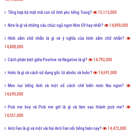
23,206,000
FC là gì và trong bóng đá thì FC có nghĩa là gì?
23,093,000
Quotation là gì và báo giá trong tiếng anh có nghĩa là gì?
22,652,000
Phóng đại là gì và tác dụng của biện pháp phóng đại?
20,203,000
Thị Xã Huyện và Thị Trấn cái nào lớn hơn?
20,087,000
Tool là gì và ưu nhược điểm khi sử dụng Tool?
19,726,000
Behance là gì và hướng dẫn sử dụng Behance cho người mới?
19,119,000
100+ thuật ngữ trong Rap cực chất, người chơi hệ Underground phải
biết
18,607,000
Nét đặc trưng của văn hóa ẩm thực 3 miền Việt Nam là gì?
18,417,000