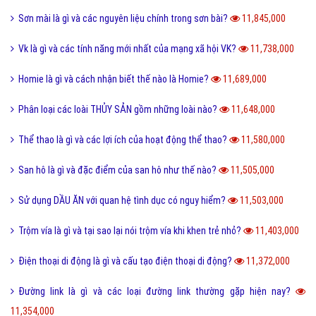
QTQD là gì và QTQĐ mang ý nghĩa tiêu cực không?
13,649,000
Tiến hóa là gì và quá trình tiến hóa diễn ra như thế nào?
13,492,000
Định hướng là gì và cách định hướng nghề nghiệp tương lai?
13,374,000
Reactions Facebook là gì và cách sử dụng Reactions Facebook?
13,320,000
Like là gì và tầm quan trọng của nút Like trên Facebook?
13,178,000
Tiamo là gì và ý nghĩa Tiamo trong giới trẻ hiện nay?
13,132,000
Thấu kính hội tụ là gì và ứng dụng của thấu kính hội tụ?
13,020,000
Sub Là Gì? Tìm Hiểu Về Sub Là Gì?
12,859,000
Follow là gì và tác dụng của Follow trên mạng xã hội?
12,761,000