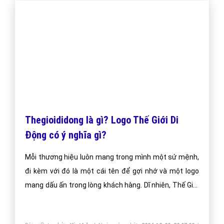
Đặt câu hỏi
Báo giá dịch vụ
Đặt lịch hẹn
"VietAds gửi lời cảm ơn tới quý khách hàng đã luôn tin dùng
dịch vụ quảng cáo trực tuyến hiệu quả suốt chặng đường 9
năm vừa qua! -
FAQPage
"