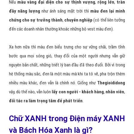
- Mang đến cho quản lý: Một sân chơi công bằng để thi thố tài
năng / Một cam kết cho một cuộc sống cá nhân sung túc / Một vị
trí xã hội được người khác kính nể.
- Đóng góp cho cộng đồng thông qua việc tạo nhiều ngàn việc làm
và đóng góp đầy đủ thuế cho ngân sách Nhà nước.
Nói một xíu về màu sắc, ta có thể thấy logo
Thegioididong
được
điểm tô bởi 2 gam màu là vàng và đen.
Nếu
màu vàng đại diện cho sự thịnh vượng
,
rộng lớn
,
tràn
đầy năng lượng
như ánh sáng mặt trời thì
màu đen lại minh
chứng cho sự trưởng thành
,
chuyên nghiệp
(có thể liên tưởng
đến các doanh nhân thường khoác những bộ vest màu đen).