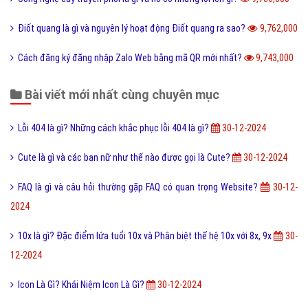
Software là gì và quá trình tạo Software trong bao lâu?
11,011,000
Link Facebook và cách dễ nhất để sử dụng link Facebook?
10,905,000
Leader là gì? Các yếu tố một Leader cần có?
10,801,000
Điển cố là gì và ý nghĩa điển có trong văn hóa truyền thống?
10,470,000
Code là gì và sự ra đời phát triển của mã QR Code?
10,243,000
Update là gì và phần mềm máy tính khi nào cần Update?
10,139,000
Dâu da đất là gì và bà bầu ăn quả dâu da đất có tốt không?
10,082,000
Documents là gì và cách sử dụng thư mục My Documents?
10,080,000
Cộng đồng là gì và các yếu tố tạo nên cộng đồng?
10,003,000