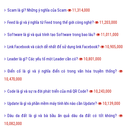
Share là gì và tác dụng nút Share trên các mạng xã hội?
12,432,000
Xoxo là gì và ý nghĩa của Xoxo có thể bạn chưa biết?
12,234,000
Số hotline tổng đài Giao hàng tiết kiệm, ghtk miễn phí
12,074,000
Hư cấu là gì và sử dụng từ hư cấu như thế nào cho đúng?
12,062,000
Tại sao gọi là BIỂN ĐỎ mà không phải là tên khác?
12,003,000
Offline là gì và ý nghĩa offline & online trong công việc?
11,938,000
FS là gì và trào lưu FS trên Facebook có thể bạn chưa biết?
11,882,000
Sơn mài là gì và các nguyên liệu chính trong sơn bài?
11,845,000
Vk là gì và các tính năng mới nhất của mạng xã hội VK?
11,738,000
Homie là gì và cách nhận biết thế nào là Homie?
11,689,000