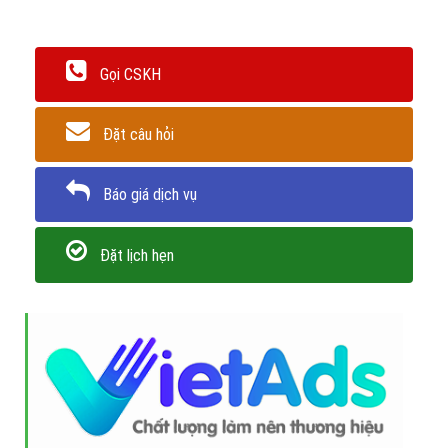
thiên nhiên
, cũng đồng thời biểu trưng cho độ tươi mới, chất
lượng đảm bảo của các mặt hàng thực phẩm.
Phía trên là thông tin để giải đáp thắc mắc về tên viết tắt, logo và