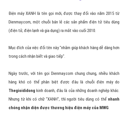
Xa hơn nữa thì màu đen biểu trưng cho sự vững chãi, trầm tĩnh
bước qua mọi sóng gió, thay đổi của một người nhưng vẫn giữ
nguyên bản chất, những triết lý ban đầu đã theo đuổi. Bởi vì trong
hệ thống màu sắc, đen là một màu mà khi ta tô vẽ, pha trộn thêm
nhiều màu khác, đen vẫn là chính nó. Giống như
Thegioididong
vậy, dù thế nào, vẫn luôn
lấy con người - khách hàng
,
nhân viên
,
đối tác ra làm trọng tâm để phát triển
.
Chữ XANH trong Điện máy XANH
và Bách Hóa Xanh là gì?
Điện máy XANH là tên gọi mới, được thay đổi vào năm 2015 từ
Dienmay.com, một chuỗi bán lẻ các sản phẩm điện tử tiêu dùng
(điện tử, điện lạnh và gia dụng) ra mắt vào cuối 2010.