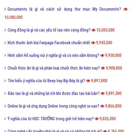
Phân loại các loài THỦY SẢN gồm những loài nào?
11,648,000
Thể thao là gì và các lợi ích của hoạt động thể thao?
11,580,000
San hô là gì và đặc điểm của san hô như thế nào?
11,505,000
Sử dụng DẦU ĂN với quan hệ tình dục có nguy hiểm?
11,503,000
Trộm vía là gì và tại sao lại nói trộm vía khi khen trẻ nhỏ?
11,403,000
Điện thoại di động là gì và cấu tạo điện thoại di động?
11,372,000
Đường link là gì và các loại đường link thường gặp hiện nay?
11,354,000
Scam là gì? Những ý nghĩa của Scam
11,314,000
Feed là gì và ý nghĩa từ Feed trong thế giới công nghệ?
11,203,000