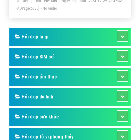
CÔNG TY CỔ PHẦN TRỰC TUYẾN VIỆT ADS
Số 6/25 Thổ Quan, Khâm Thiên, Đống Đa, TP.Hà Nội
Số 36 Điện Biên Phủ, Đa Kao, Quận 1, TP.Hồ Chí Minh
0964 82 6644 - (024) 6658 7378
(024) 6658 7378
support@vietadsgroup.vn
https://vietadsgroup.vn
Một vài bài viết cùng chủ đề "Cùng tìm hiểu
về MWG: Logo Thế Giới Di Động có ý nghĩa gì?"