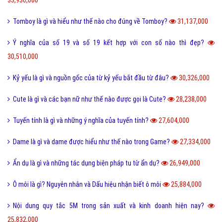
FAQ là gì và câu hỏi thường gặp FAQ có quan trọng Website?
802,340,000
Một vài ví dụ về điệp cấu trúc là gì dễ hiểu?
125,258,000
I love you 3000 là gì và những ý nghĩa I love you 3000?
87,688,000
Honey là gì và có nên gọi người yêu là Honey không?
65,463,000
Sự khác biệt giữa File cứng và File mềm là gì?
63,723,000
Wall là gì và bão Wall trên Facebook có nghĩa là gì?
55,241,000
Điệp ngữ là gì và một vài ví dụ điệp ngữ dễ hiểu?
44,700,000
Dame là gì trên Facebook và một vài ý nghĩa khác của Dame?
43,936,000
Yếu bóng vía là gì và cách nhận biết người yếu bóng vía?
42,097,000
Điệp từ là gì và một vài ví dụ về điệp từ dễ hiểu?
41,071,000