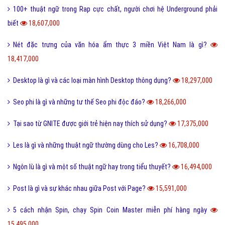
Kỷ yếu là gì và nguồn gốc của từ kỷ yếu bắt đầu từ đâu?
30,326,000
Cute là gì và các bạn nữ như thế nào được gọi là Cute?
28,238,000
Tuyến tính là gì và những ý nghĩa của tuyến tính?
27,604,000
Dame là gì và dame được hiểu như thế nào trong Game?
27,334,000
Ẩn dụ là gì và những tác dụng biện pháp tu từ ẩn dụ?
26,949,000
Ô môi là gì? Nguyên nhân và Dấu hiệu nhận biết ô môi
25,884,000
Nội dung quy tắc 5M trong sản xuất và kinh doanh hiện nay?
25,832,000
Status là gì và cách đăng Status trên Facebook nhanh chóng?
24,093,000
Bách hợp là gì và một số thuật ngữ thường dùng bách hợp?