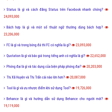
Màu nước là gì và cách làm tan màu nước bị khô hiệu quả?
40,266,000
Tarot là gì và những điều về bói Tarot có thể bạn chưa biết?
38,884,000
Như thế nào thì được gọi là chảnh và sang chảnh?
36,715,000
Thơ mới là gì và phong trào thơ mới hiện nay như thế nào?
36,540,000
Sống ảo là gì? Biểu hiện và Thực trạng sống ảo của giới trẻ hiện nay
33,936,000
Tomboy là gì và hiểu như thế nào cho đúng về Tomboy?
31,137,000
Ý nghĩa của số 19 và số 19 kết hợp với con số nào thì đẹp?
30,510,000