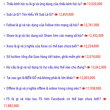
Hình xăm chữ nhẫn là gì và ý nghĩa của hình xăm chữ nhẫn?
14,808,000
Cách phân biệt giữa Positive và Negative là gì?
14,792,000
Holic là gì và cách sử dụng gốc từ aholic và holic?
14,691,000
Món nui tiếng Anh và một số cách chế biến món Nui ngon?
14,690,000
Pick me boy và Pick me girl là gì và làm sao thành pick me?
14,551,000
Anti Fan là gì và một vài hội Anti Fan nổi tiếng hiện nay?
14,472,000
Kỹ thuật là gì và tầm quan trọng của kỹ thuật hiện nay?
13,998,000
Quả dâu da đất có những công dụng gì?
13,865,000
Dũng cảm là gì và tại sao cần phải có lòng dũng cảm?
13,803,000