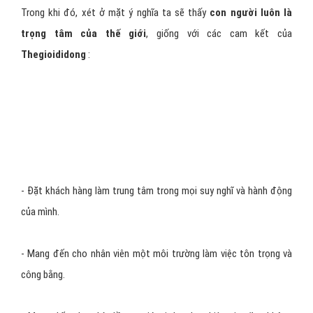
rộng lớn như một thế giới thu nhỏ.
Còn nếu phân tích rộng ra một tí, ta có thể thấy phần hình người
đang đứng ở trung tâm của hình tròn. Về mặt thẩm mỹ, đây chính
là yếu tố để
đảm bảo sự cân bằng
,
hài hòa
khi thiết kế một
logo.
Trong khi đó, xét ở mặt ý nghĩa ta sẽ thấy
con người luôn là
trọng tâm của thế giới
, giống với các cam kết của
Thegioididong
: