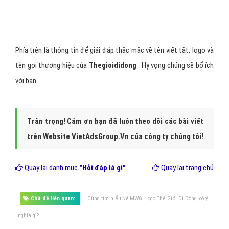
Đến cuối năm 2015, chuỗi cửa hàng chuyên bán lẻ thực phẩm tươi
sống (thịt cá, rau củ, trái cây,…) và nhu yếu phẩm thuộc MWG lại
tiếp tục ra đời. Khi đó, ban giám đốc lại một lần nữa tận dụng chữ
"XANH" thương hiệu để tạo nên một Bách Hóa Xanh với hơn 1.700
siêu thị như hôm nay.
Và lúc này, chữ "XANH" lại trở thành
màu xanh của cỏ cây
, của