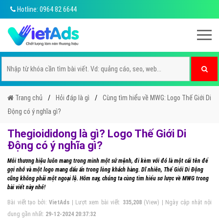
Hotline: 0964 82 6644
Trang chủ
Hỏi đáp là gì
Cùng tìm hiểu về MWG: Logo Thế Giới Di
Động có ý nghĩa gì?
Thegioididong là gì? Logo Thế Giới Di
Động có ý nghĩa gì?
Mỗi thương hiệu luôn mang trong mình một sứ mệnh, đi kèm với đó là một cái tên để
gợi nhớ và một logo mang dấu ấn trong lòng khách hàng. Dĩ nhiên, Thế Giới Di Động
cũng không phải một ngoại lệ. Hôm nay, chúng ta cùng tìm hiểu sơ lược về MWG trong
bài viết này nhé!
Bài viết tạo bởi:
VietAds
| Lượt xem bài viết:
335,208
(View) | Ngày cập nhật nội
dung gần nhất:
29-12-2024 20:37:32