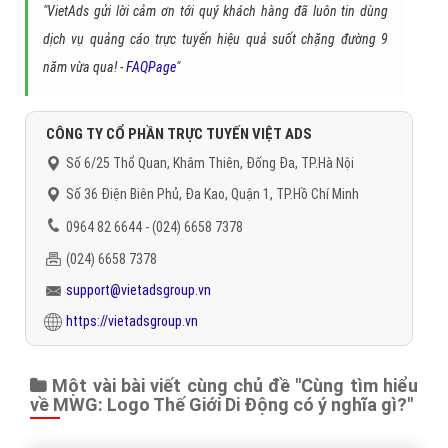
tên gọi thương hiệu của
Thegioididong
. Hy vọng chúng sẽ bổ ích
với bạn.
Trân trọng! Cảm ơn bạn đã luôn theo dõi các bài viết
trên Website VietAdsGroup.Vn của công ty chúng tôi!
Quay lại danh mục
"Hỏi đáp là gì"
Quay lại trang chủ
Chủ đề liên quan:
Cùng tìm hiểu về MWG: Logo Thế Giới Di Động có ý
nghĩa gì?
Gọi CSKH