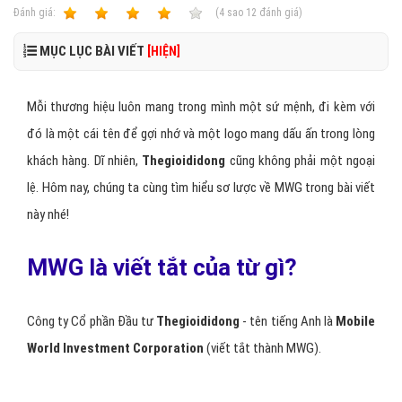
Ðánh giá:
1
2
3
4
5
(
4
sao
12
đánh giá)
MỤC LỤC BÀI VIẾT
[HIỆN]
Mỗi thương hiệu luôn mang trong mình một sứ mệnh, đi kèm với
đó là một cái tên để gợi nhớ và một logo mang dấu ấn trong lòng
khách hàng. Dĩ nhiên,
Thegioididong
cũng không phải một ngoại
lệ. Hôm nay, chúng ta cùng tìm hiểu sơ lược về MWG trong bài viết
này nhé!
MWG là viết tắt của từ gì?
Công ty Cổ phần Đầu tư
Thegioididong
- tên tiếng Anh là
Mobile
World Investment Corporation
(viết tắt thành MWG).