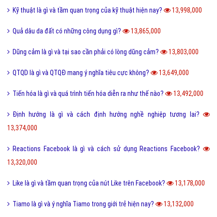
Desktop là gì và các loại màn hình Desktop thông dụng?
18,297,000
Seo phi là gì và những tư thế Seo phi độc đáo?
18,266,000
Tại sao từ GNITE được giới trẻ hiện nay thích sử dụng?
17,375,000
Les là gì và những thuật ngữ thường dùng cho Les?
16,708,000
Ngôn lù là gì và một số thuật ngữ hay trong tiểu thuyết?
16,494,000
Post là gì và sự khác nhau giữa Post với Page?
15,591,000
5 cách nhận Spin, chạy Spin Coin Master miễn phí hàng ngày
15,495,000
Tổng hợp bộ mật mã con số tình yêu tiếng Trung?
15,113,000
Nite là gì và những câu chúc ngủ ngon Nite G9 hay nhất?
14,890,000