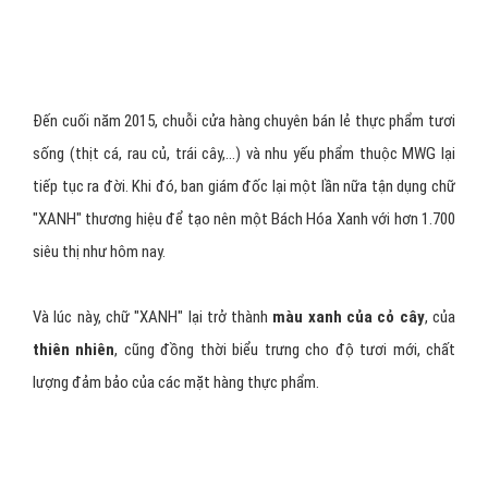
Khách hàng Trung Huỳnh chia sẻ, trước khi Điện máy XANH đổi tên,
anh phải gọi hệ thống này là "Điện máy
Thegioididong
" để dễ phân
biệt với doanh nghiệp khác.
Chữ "XANH" đi kèm nền xanh da trời trong logo thương hiệu Điện
máy XANH mặc dù không mang ý nghĩa cụ thể, nhưng khi kết hợp
lại, chúng sẽ khiến người tiêu dùng có
cảm giác thoải mái
,
tươi
mới và gần gũi
(giúp liên tưởng đến bầu trời, mặt nước - những
thứ quen thuộc).