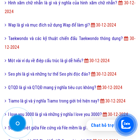
Kích thước ảnh bìa Fanpage Facebook chuẩn nhất
9,943,000
Hình xăm Hổ xuống núi ý nghĩa gì và có nên xăm không?
9,930,000
Chuỗi thức ăn là gì và phân loại chuỗi thức ăn hiện nay?
9,900,000
Tìm hiểu ý nghĩa của từ Beep hay Bíp Bép là gì?
9,897,000
Đào tạo là gì và những lợi ích khi được đào tạo bài bản?
9,891,000
Online là gì và ứng dụng Online trong công nghệ ra sao?
9,866,000
Ý nghĩa của từ HỌC TRƯỞNG trong giới trẻ hiện nay?
9,826,000
Công nghệ cấy truyền phôi là gì và nó có những lợi ích gì?
9,766,000
Điốt quang là gì và nguyên lý hoạt động Điốt quang ra sao?
9,762,000
Chat hỗ trợ
Cách đăng ký đăng nhập Zalo Web bằng mã QR mới nhất?
9,743,000