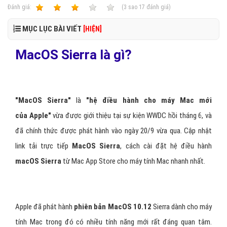
Ðánh giá:
1
2
3
4
5
(
3
sao
17
đánh giá)
MỤC LỤC BÀI VIẾT
[HIỆN]
MacOS Sierra là gì?
"MacOS Sierra"
là
"hệ điều hành cho máy Mac mới
của Apple"
vừa được giới thiệu tại sự kiện WWDC hồi tháng 6, và
đã chính thức được phát hành vào ngày 20/9 vừa qua. Cập nhật
link tải trực tiếp
MacOS Sierra
, cách cài đặt hệ điều hành
macOS Sierra
từ Mac App Store cho máy tính Mac nhanh nhất.
Apple đã phát hành
phiên bản MacOS 10.12
Sierra dành cho máy
tính Mac trong đó có nhiều tính năng mới rất đáng quan tâm.