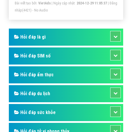
Bài viết tạo bởi:
VietAds
| Ngày cập nhật:
2024-12-29 11:05:37
|
Đăng
tính của mình.
nhập
(4421) - No Audio
Hỏi đáp là gì
Hỏi đáp SIM số
Hỏi đáp ẩm thực
Hỏi đáp du lịch
Hỏi đáp sức khỏe
Hỏi đáp tử vi phong thủy