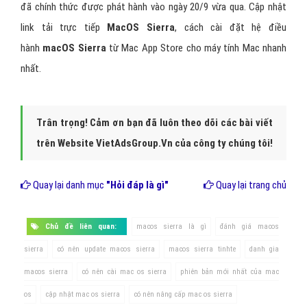
đã chính thức được phát hành vào ngày 20/9 vừa qua. Cập nhật
link tải trực tiếp
MacOS Sierra
, cách cài đặt hệ điều
hành
macOS Sierra
từ Mac App Store cho máy tính Mac nhanh
nhất.
Trân trọng! Cảm ơn bạn đã luôn theo dõi các bài viết
trên Website VietAdsGroup.Vn của công ty chúng tôi!
Quay lại danh mục
"Hỏi đáp là gì"
Quay lại trang chủ
Chủ đề liên quan:
macos sierra là gì
đánh giá macos
sierra
có nên update macos sierra
macos sierra tinhte
danh gia
macos sierra
có nên cài mac os sierra
phiên bản mới nhất của mac
os
cập nhật mac os sierra
có nên nâng cấp mac os sierra