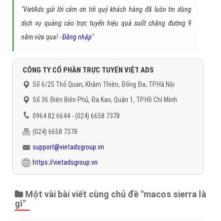
"VietAds gửi lời cảm ơn tới quý khách hàng đã luôn tin dùng
dịch vụ quảng cáo trực tuyến hiệu quả suốt chặng đường 9
năm vừa qua! -
Đăng nhập
"
CÔNG TY CỔ PHẦN TRỰC TUYẾN VIỆT ADS
Số 6/25 Thổ Quan, Khâm Thiên, Đống Đa, TP.Hà Nội
Số 36 Điện Biên Phủ, Đa Kao, Quận 1, TP.Hồ Chí Minh
0964 82 6644 - (024) 6658 7378
(024) 6658 7378
support@vietadsgroup.vn
https://vietadsgroup.vn
Một vài bài viết cùng chủ đề "macos sierra là
gì"