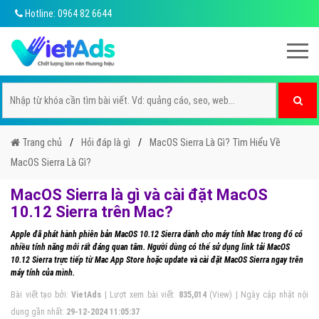
Hotline: 0964 82 6644
Trang chủ
Hỏi đáp là gì
MacOS Sierra Là Gì? Tìm Hiểu Về
MacOS Sierra Là Gì?
MacOS Sierra là gì và cài đặt MacOS
10.12 Sierra trên Mac?
Apple đã phát hành phiên bản MacOS 10.12 Sierra dành cho máy tính Mac trong đó có
nhiều tính năng mới rất đáng quan tâm. Người dùng có thể sử dụng link tải MacOS
10.12 Sierra trực tiếp từ Mac App Store hoặc update và cài đặt MacOS Sierra ngay trên
máy tính của mình.
Bài viết tạo bởi:
VietAds
| Lượt xem bài viết:
835,014
(View) | Ngày cập nhật nội
dung gần nhất:
29-12-2024 11:05:37