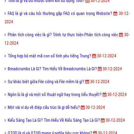
Online là gì và ứng dụng Online trong công nghệ ra sao?
9,866,000
Ý nghĩa của từ HỌC TRƯỞNG trong giới trẻ hiện nay?
9,826,000
Công nghệ cấy truyền phôi là gì và nó có những lợi ích gì?
9,766,000
Điốt quang là gì và nguyên lý hoạt động Điốt quang ra sao?
9,762,000
Cách đăng ký đăng nhập Zalo Web bằng mã QR mới nhất?
9,744,000
Bài viết mới nhất cùng chuyên mục
Lỗi 404 là gì? Những cách khắc phục lỗi 404 là gì?
30-12-2024
Cute là gì và các bạn nữ như thế nào được gọi là Cute?
30-12-2024
I love you 3000 là gì và những ý nghĩa I love you 3000?
30-12-2024
Les là gì và những thuật ngữ thường dùng cho Les?
30-12-2024