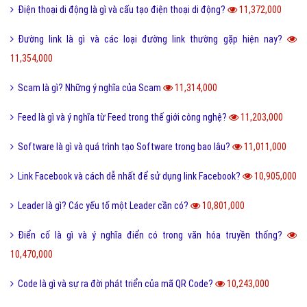
Offline là gì và ý nghĩa offline & online trong công việc?
11,938,000
FS là gì và trào lưu FS trên Facebook có thể bạn chưa biết?
11,882,000
Sơn mài là gì và các nguyên liệu chính trong sơn bài?
11,845,000
Vk là gì và các tính năng mới nhất của mạng xã hội VK?
11,738,000
Homie là gì và cách nhận biết thế nào là Homie?
11,689,000
Phân loại các loài THỦY SẢN gồm những loài nào?
11,648,000
Thể thao là gì và các lợi ích của hoạt động thể thao?
11,580,000
San hô là gì và đặc điểm của san hô như thế nào?
11,505,000
Sử dụng DẦU ĂN với quan hệ tình dục có nguy hiểm?
11,503,000