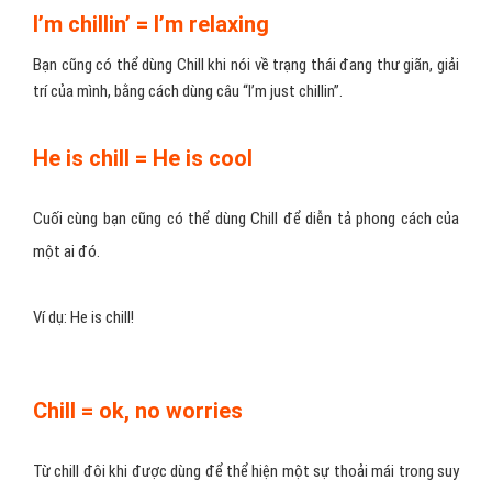
đồng đội trong khi đang chiến đấu,
truyền cảm hứng
để mọi
người cảm thấy vui vẻ, thoải mái khi đang ở thế yếu hơn địch.
Ví dụ: Hey, chill out! Everything’s going to be fine. Nghĩa là: Bình tĩnh
nào! Mọi chuyện sẽ ổn cả thôi.
Let’s chill! = Let’s hang out
Ngày xưa, để rủ ai đó ra ngoài đi chơi thì giới trẻ thường nói là
Let’s hang out!, bây giờ các bạn thường nói Guys! Let’s chill! (Đi xả
stress đi, đi quẩy đi).
I’m chillin’ = I’m relaxing