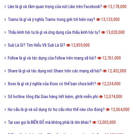
Pick me boy và Pick me girl là gì và làm sao thành pick me?
14,551,000
Anti Fan là gì và một vài hội Anti Fan nổi tiếng hiện nay?
14,472,000
Kỹ thuật là gì và tầm quan trọng của kỹ thuật hiện nay?
13,998,000
Quả dâu da đất có những công dụng gì?
13,865,000
Dũng cảm là gì và tại sao cần phải có lòng dũng cảm?
13,803,000
QTQD là gì và QTQĐ mang ý nghĩa tiêu cực không?
13,650,000
Tiến hóa là gì và quá trình tiến hóa diễn ra như thế nào?
13,492,000
Định hướng là gì và cách định hướng nghề nghiệp tương lai?
13,374,000
Reactions Facebook là gì và cách sử dụng Reactions Facebook?