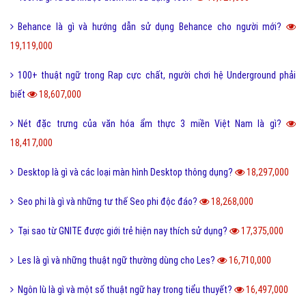
Ẩn dụ là gì và những tác dụng biện pháp tu từ ẩn dụ?
26,949,000
Ô môi là gì? Nguyên nhân và Dấu hiệu nhận biết ô môi
25,884,000
Nội dung quy tắc 5M trong sản xuất và kinh doanh hiện nay?
25,832,000
Status là gì và cách đăng Status trên Facebook nhanh chóng?
24,093,000
Bách hợp là gì và một số thuật ngữ thường dùng bách hợp?
23,206,000
FC là gì và trong bóng đá thì FC có nghĩa là gì?
23,093,000
Quotation là gì và báo giá trong tiếng anh có nghĩa là gì?
22,652,000
Phóng đại là gì và tác dụng của biện pháp phóng đại?
20,203,000
Thị Xã Huyện và Thị Trấn cái nào lớn hơn?
20,087,000