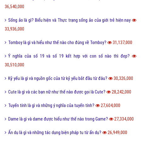
Sự khác biệt giữa File cứng và File mềm là gì?
63,724,000
Wall là gì và bão Wall trên Facebook có nghĩa là gì?
55,241,000
Điệp ngữ là gì và một vài ví dụ điệp ngữ dễ hiểu?
44,700,000
Dame là gì trên Facebook và một vài ý nghĩa khác của Dame?
43,936,000
Yếu bóng vía là gì và cách nhận biết người yếu bóng vía?
42,097,000
Điệp từ là gì và một vài ví dụ về điệp từ dễ hiểu?
41,071,000
Màu nước là gì và cách làm tan màu nước bị khô hiệu quả?
40,266,000
Tarot là gì và những điều về bói Tarot có thể bạn chưa biết?
38,884,000
Như thế nào thì được gọi là chảnh và sang chảnh?
36,716,000