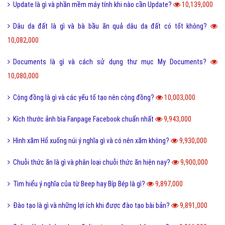
Trộm vía là gì và tại sao lại nói trộm vía khi khen trẻ nhỏ?
11,403,000
Điện thoại di động là gì và cấu tạo điện thoại di động?
11,372,000
Đường link là gì và các loại đường link thường gặp hiện nay?
11,354,000
Scam là gì? Những ý nghĩa của Scam
11,314,000
Feed là gì và ý nghĩa từ Feed trong thế giới công nghệ?
11,203,000
Software là gì và quá trình tạo Software trong bao lâu?
11,011,000
Link Facebook và cách dễ nhất để sử dụng link Facebook?
10,905,000
Leader là gì? Các yếu tố một Leader cần có?
10,801,000
Điển cố là gì và ý nghĩa điển có trong văn hóa truyền thống?
10,470,000