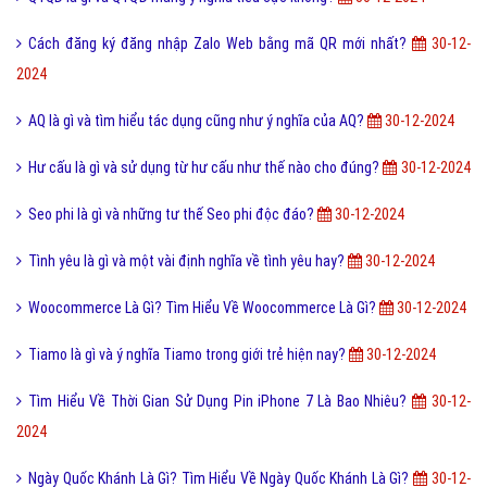
Tool là gì và ưu nhược điểm khi sử dụng Tool?
30-12-2024
FAQ là gì và câu hỏi thường gặp FAQ có quan trọng Website?
30-12-
2024
Phân tích công việc là gì? Trình tự thực hiện Phân tích công việc
30-
12-2024
Tổng hợp bộ mật mã con số tình yêu tiếng Trung?
30-12-2024
Breadcrumbs Là Gì? Tìm Hiểu Về Breadcrumbs Là Gì?
30-12-2024
Sự khác biệt giữa File cứng và File mềm là gì?
30-12-2024
Ngôn lù là gì và một số thuật ngữ hay trong tiểu thuyết?
30-12-2024
Một vài ví dụ về điệp cấu trúc là gì dễ hiểu?
30-12-2024
Kiểu Sáng Tạo Là Gì? Tìm Hiểu Về Kiểu Sáng Tạo Là Gì?
30-12-2024