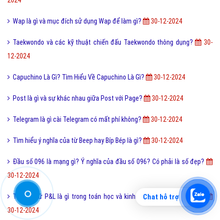
Ngày Quốc Khánh Là Gì? Tìm Hiểu Về Ngày Quốc Khánh Là Gì?
30-12-
2024
SEO Onpage Là Gì? Khái Niệm SEO Onpage Là Gì?
30-12-2024
Xăng là gì? Các loại xăng trên thị trường có thể bạn chưa biết?
30-12-
2024
Múa là gì và diễn viên múa có được coi là người nghệ sĩ?
30-12-2024
Như thế nào thì được gọi là chảnh và sang chảnh?
30-12-2024
Sensor Là Gì? Tìm Hiểu Về Sensor Là Gì?
30-12-2024
10x là gì? Đặc điểm lứa tuổi 10x và Phân biệt thế hệ 10x với 8x, 9x
30-
12-2024
Chat hỗ trợ
Icon Là Gì? Khái Niệm Icon Là Gì?
30-12-2024