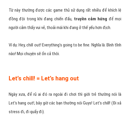
>>> Xem thêm các bài viết cùng
chuyên mục hỏi đáp
ở đây!
Chill trong tiếng anh có nghĩa là
gì?
Chill out = Calm down
Chill out là một từ lóng trong tiếng Anh, nghĩa tương tự như
calm
down
(hãy bình tĩnh, không nên kích động).
Từ này thường được các game thủ sử dụng rất nhiều để khích lệ