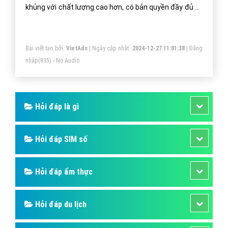
XANH khám phá trong bài viết bên dưới nhé.
Bài viết tạo bởi:
VietAds
| Ngày cập nhật:
2024-12-22 21:37:11
|
Đăng
nhập
(897) - No Audio
Netflix Là Gì? Tìm Hiểu Về Netflix Là Gì?
Tương tự như một số trang web như HDViet, FPT