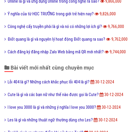
Code là gì và sự ra đời phát triển của mã QR Code?
10,243,000
Update là gì và phần mềm máy tính khi nào cần Update?
10,139,000
Dâu da đất là gì và bà bầu ăn quả dâu da đất có tốt không?
10,082,000
Documents là gì và cách sử dụng thư mục My Documents?
10,080,000
Cộng đồng là gì và các yếu tố tạo nên cộng đồng?
10,003,000
Kích thước ảnh bìa Fanpage Facebook chuẩn nhất
9,943,000
Hình xăm Hổ xuống núi ý nghĩa gì và có nên xăm không?
9,930,000
Chuỗi thức ăn là gì và phân loại chuỗi thức ăn hiện nay?
9,900,000
Tìm hiểu ý nghĩa của từ Beep hay Bíp Bép là gì?
9,897,000
Đào tạo là gì và những lợi ích khi được đào tạo bài bản?
9,891,000