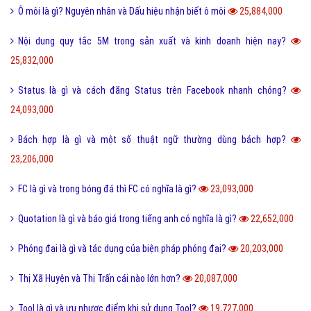
Thơ mới là gì và phong trào thơ mới hiện nay như thế nào?
36,540,000
Sống ảo là gì? Biểu hiện và Thực trạng sống ảo của giới trẻ hiện nay
33,936,000
Tomboy là gì và hiểu như thế nào cho đúng về Tomboy?
31,137,000
Ý nghĩa của số 19 và số 19 kết hợp với con số nào thì đẹp?
30,510,000
Kỷ yếu là gì và nguồn gốc của từ kỷ yếu bắt đầu từ đâu?
30,326,000
Cute là gì và các bạn nữ như thế nào được gọi là Cute?
28,242,000
Tuyến tính là gì và những ý nghĩa của tuyến tính?
27,604,000
Dame là gì và dame được hiểu như thế nào trong Game?
27,334,000