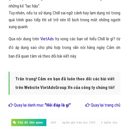
làm lố lên, cứ thoải mái mà sống.
Ví dụ: “Oh, I’m really sorry!” – “It’s chill.”
Có nghĩa: “Ôi, xin lỗi nhé!” – “Không sao.”
Dùng Chill như thế nào cho đúng
và “ngầu”?
Việc sử dụng từ “
Chill
” nói riêng và sử dụng tiếng lóng nói chung ở
một khía cạnh nào đó cũng làm cho vốn từ của chúng ta ngày một
phong phú, mặt khác vẫn đảm bảo, thậm chí là nâng cao hiệu quả
giao tiếp khi chúng ta có thể “
bắt trend
” và không trở thành
những kẻ “lạc hậu”.