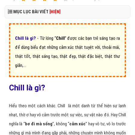
MỤC LỤC BÀI VIẾT
[HIỆN]
Chill là gì?
- Từ lóng “
Chill
” được các bạn trẻ sáng tạo ra
để dùng biểu đạt những cảm xúc thật tuyệt vời, thoải mái,
thật tốt, thật sáng tạo, thật đẹp, thật đặc biệt, thật thư
giãn,…
Chill là gì?
Hiểu theo một cách khác. Chill là một danh từ thể hiện sự lạnh
nhạt, thờ ơ hay vô cảm trước một sự việc, sự vật nào đó. Hay Chill
nghĩa là “
bơ đi mà sống
”, không “
cảm xúc
” hay vô tư, vô lo trước
những gì mà mình đang gặp phải, những chuyện mình không muốn