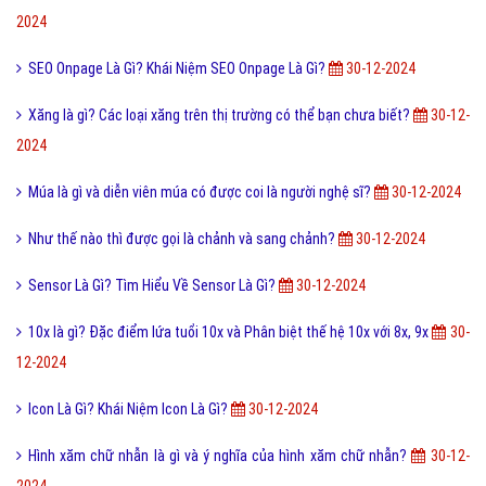
QTQD là gì và QTQĐ mang ý nghĩa tiêu cực không?
30-12-2024
Cách đăng ký đăng nhập Zalo Web bằng mã QR mới nhất?
30-12-
2024
AQ là gì và tìm hiểu tác dụng cũng như ý nghĩa của AQ?
30-12-2024
Hư cấu là gì và sử dụng từ hư cấu như thế nào cho đúng?
30-12-2024
Seo phi là gì và những tư thế Seo phi độc đáo?
30-12-2024
Tình yêu là gì và một vài định nghĩa về tình yêu hay?
30-12-2024
Woocommerce Là Gì? Tìm Hiểu Về Woocommerce Là Gì?
30-12-2024
Tiamo là gì và ý nghĩa Tiamo trong giới trẻ hiện nay?
30-12-2024
Tìm Hiểu Về Thời Gian Sử Dụng Pin iPhone 7 Là Bao Nhiêu?
30-12-
2024