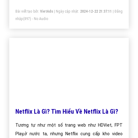
nhập
(2327) - Audio
Chill là gì và sử dụng từ Chill trong những
trường hợp nào?
Chill đang là một từ rất phổ biến của giới trẻ trong thời
gian gần đây. Nếu bạn vẫn chưa hiểu rõ khái niệm và
những trường hợp dùng từ này thì hãy cùng Điện máy