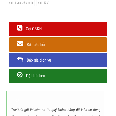
Tuy nhiên, nếu ta sử dụng Chill sai ngữ cảnh hay lạm dụng nó trong
quá trình giao tiếp thì sẽ trở nên lố bịch trong mắt những người
xung quanh.
Qua nội dung trên
VietAds
hy vọng các bạn sẽ hiểu Chill là gì? từ
đó áp dụng sao cho phù hợp trong văn nói hàng ngày. Cảm ơn
bạn đã quan tâm và theo dõi bài viết này.
Trân trọng! Cảm ơn bạn đã luôn theo dõi các bài viết
trên Website VietAdsGroup.Vn của công ty chúng tôi!
Quay lại danh mục
"Hỏi đáp là gì"
Quay lại trang chủ
Chủ đề liên quan:
chill
nguồn gốc trào lưu Chill
ý nghĩa của
chill trong tiếng anh
chill là gì