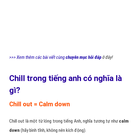
mà ngay ở cái tên cũng đã xuất hiện từ ngữ này.
Ý nghĩa từ “
Chill
” trong bài hát chính là lời mời, lời kêu gọi nhân vật
nữ hãy buông bỏ bớt những gánh nặng của cuộc sống, áp lực công
việc, mệt mỏi kéo dài và hay để bản thân được nghỉ ngơi thoải mái,
xả Stress.