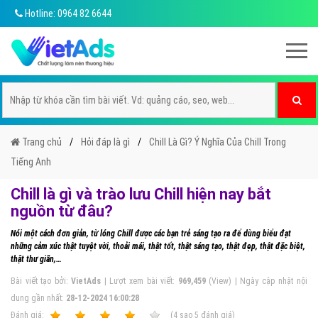
Hotline: 0964 82 6644
Trang chủ
Hỏi đáp là gì
Chill Là Gì? Ý Nghĩa Của Chill Trong
Tiếng Anh
Chill là gì và trào lưu Chill hiện nay bắt
nguồn từ đâu?
Nói một cách đơn giản, từ lóng Chill được các bạn trẻ sáng tạo ra để dùng biểu đạt
những cảm xúc thật tuyệt vời, thoải mái, thật tốt, thật sáng tạo, thật đẹp, thật đặc biệt,
thật thư giãn,…
Bài viết tạo bởi:
VietAds
| Lượt xem bài viết:
969,459
(View) | Ngày cập nhật nội
dung gần nhất:
28-12-2024 16:00:28
Ðánh giá:
1
2
3
4
5
(
4
sao
5
đánh giá)