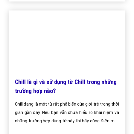
Chill là gì và trào lưu Chill hiện nay bắt
nguồn từ đâu?
Nói một cách đơn giản, từ lóng Chill được các bạn trẻ
sáng tạo ra để dùng biểu đạt những cảm xúc thật
tuyệt vời, thoải mái, thật tốt, thật sáng tạo, thật đẹp,
thật đặc biệt, thật thư giãn,…
Bài viết tạo bởi:
VietAds
| Ngày cập nhật:
2024-12-28 16:00:28
|
Đăng