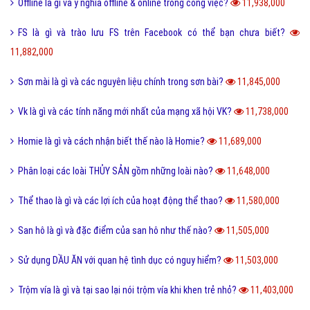
13,320,000
Like là gì và tầm quan trọng của nút Like trên Facebook?
13,178,000
Tiamo là gì và ý nghĩa Tiamo trong giới trẻ hiện nay?
13,133,000
Thấu kính hội tụ là gì và ứng dụng của thấu kính hội tụ?
13,020,000
Sub Là Gì? Tìm Hiểu Về Sub Là Gì?
12,859,000
Follow là gì và tác dụng của Follow trên mạng xã hội?
12,761,000
Share là gì và tác dụng nút Share trên các mạng xã hội?
12,432,000
Xoxo là gì và ý nghĩa của Xoxo có thể bạn chưa biết?
12,234,000
Số hotline tổng đài Giao hàng tiết kiệm, ghtk miễn phí
12,074,000
Hư cấu là gì và sử dụng từ hư cấu như thế nào cho đúng?
12,064,000
Tại sao gọi là BIỂN ĐỎ mà không phải là tên khác?
12,003,000