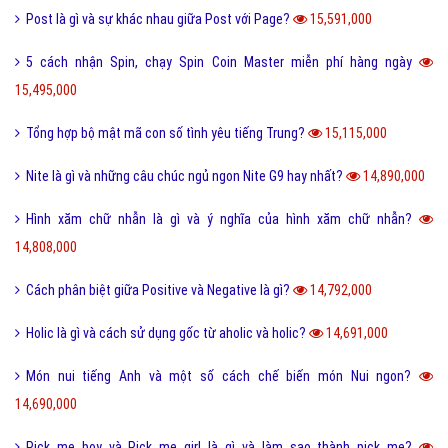
Tool là gì và ưu nhược điểm khi sử dụng Tool?
19,727,000
Behance là gì và hướng dẫn sử dụng Behance cho người mới?
19,119,000
100+ thuật ngữ trong Rap cực chất, người chơi hệ Underground phải
biết
18,607,000
Nét đặc trưng của văn hóa ẩm thực 3 miền Việt Nam là gì?
18,417,000
Desktop là gì và các loại màn hình Desktop thông dụng?
18,297,000
Seo phi là gì và những tư thế Seo phi độc đáo?
18,268,000
Tại sao từ GNITE được giới trẻ hiện nay thích sử dụng?
17,375,000
Les là gì và những thuật ngữ thường dùng cho Les?
16,710,000