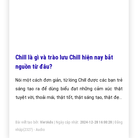
"VietAds gửi lời cảm ơn tới quý khách hàng đã luôn tin dùng
dịch vụ quảng cáo trực tuyến hiệu quả suốt chặng đường 9
năm vừa qua! -
Đăng nhập
"
CÔNG TY CỔ PHẦN TRỰC TUYẾN VIỆT ADS
Số 6/25 Thổ Quan, Khâm Thiên, Đống Đa, TP.Hà Nội
Số 36 Điện Biên Phủ, Đa Kao, Quận 1, TP.Hồ Chí Minh
0964 82 6644 - (024) 6658 7378
(024) 6658 7378
support@vietadsgroup.vn
https://vietadsgroup.vn
Một vài bài viết cùng chủ đề "chill"