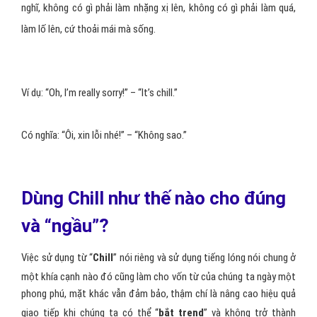
Bạn cũng có thể dùng Chill khi nói về trạng thái đang thư giãn, giải
trí của mình, bằng cách dùng câu “I’m just chillin”.
He is chill = He is cool
Cuối cùng bạn cũng có thể dùng Chill để diễn tả phong cách của
một ai đó.
Ví dụ: He is chill!
Chill = ok, no worries
Từ chill đôi khi được dùng để thể hiện một sự thoải mái trong suy
nghĩ, không có gì phải làm nhặng xị lên, không có gì phải làm quá,