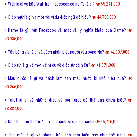
Hỏi đáp máy tính
Hỏi đáp ứng dụng
Bài viết xem nhiều cùng chuyên mục
Lỗi 404 là gì? Những cách khắc phục lỗi 404 là gì?
5,008,866,000
FAQ là gì và câu hỏi thường gặp FAQ có quan trọng Website?
802,349,000
Một vài ví dụ về điệp cấu trúc là gì dễ hiểu?
125,261,000
I love you 3000 là gì và những ý nghĩa I love you 3000?
87,690,000
Honey là gì và có nên gọi người yêu là Honey không?
65,463,000