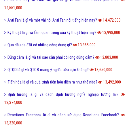
Ngôn lù là gì và một số thuật ngữ hay trong tiểu thuyết?
16,497,000
Post là gì và sự khác nhau giữa Post với Page?
15,591,000
5 cách nhận Spin, chạy Spin Coin Master miễn phí hàng ngày
15,495,000
Tổng hợp bộ mật mã con số tình yêu tiếng Trung?
15,115,000
Nite là gì và những câu chúc ngủ ngon Nite G9 hay nhất?
14,890,000
Hình xăm chữ nhẫn là gì và ý nghĩa của hình xăm chữ nhẫn?
14,808,000
Cách phân biệt giữa Positive và Negative là gì?
14,792,000
Holic là gì và cách sử dụng gốc từ aholic và holic?
14,691,000
Món nui tiếng Anh và một số cách chế biến món Nui ngon?
14,690,000