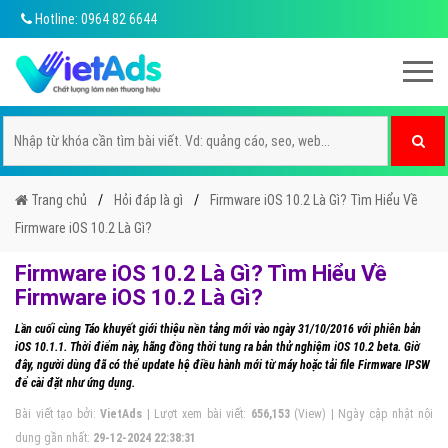
Hotline: 0964 82 6644
Trang chủ
Hỏi đáp là gì
Firmware iOS 10.2 Là Gì? Tìm Hiểu Về
Firmware iOS 10.2 Là Gì?
Firmware iOS 10.2 Là Gì? Tìm Hiểu Về
Firmware iOS 10.2 Là Gì?
Lần cuối cùng Táo khuyết giới thiệu nền tảng mới vào ngày 31/10/2016 với phiên bản
iOS 10.1.1. Thời điểm này, hãng đồng thời tung ra bản thử nghiệm iOS 10.2 beta. Giờ
đây, người dùng đã có thể update hệ điều hành mới từ máy hoặc tải file Firmware IPSW
để cài đặt như ứng dụng.
Bài viết tạo bởi:
VietAds
| Lượt xem bài viết:
656,153
(View) | Ngày cập nhật nội
dung gần nhất:
29-12-2024 22:38:31