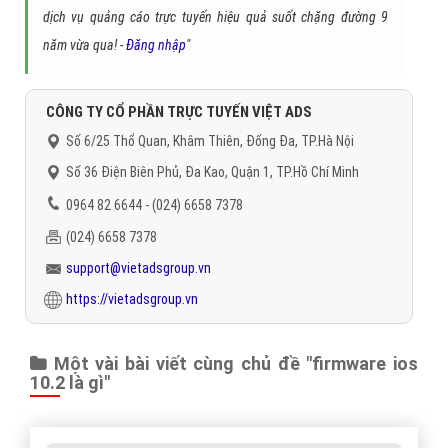
dịch vụ quảng cáo trực tuyến hiệu quả suốt chặng đường 9
năm vừa qua! -
Đăng nhập
"
CÔNG TY CỔ PHẦN TRỰC TUYẾN VIỆT ADS
Số 6/25 Thổ Quan, Khâm Thiên, Đống Đa, TP.Hà Nội
Số 36 Điện Biên Phủ, Đa Kao, Quận 1, TP.Hồ Chí Minh
0964 82 6644 - (024) 6658 7378
(024) 6658 7378
support@vietadsgroup.vn
https://vietadsgroup.vn
Một vài bài viết cùng chủ đề "firmware ios
10.2 là gì"