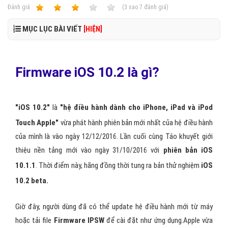
Ðánh giá:
1
2
3
4
5
(
3
sao
7
đánh giá)
MỤC LỤC BÀI VIẾT
[HIỆN]
Firmware iOS 10.2 là gì?
"iOS 10.2"
là
"hệ điều hành dành cho iPhone, iPad và iPod
Touch Apple"
vừa phát hành phiên bản mới nhất của hệ điều hành
của mình là vào ngày 12/12/2016. Lần cuối cùng Táo khuyết giới
thiệu nền tảng mới vào ngày 31/10/2016 với
phiên bản iOS
10.1.1
. Thời điểm này, hãng đồng thời tung ra bản thử nghiệm
iOS
10.2 beta.
Giờ đây, người dùng đã có thể update hệ điều hành mới từ máy
hoặc tải file
Firmware IPSW
để cài đặt như ứng dụng.Apple vừa