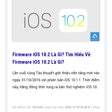
Firmware iOS 10.2 Là Gì? Tìm Hiểu Về
Firmware iOS 10.2 Là Gì?
Lần cuối cùng Táo khuyết giới thiệu nền tảng mới vào
ngày 31/10/2016 với phiên bản iOS 10.1.1. Thời điểm
này, hãng đồng thời tung ra bản thử nghiệm iOS 10.2
beta. Giờ đây, người dùng đã có thể update hệ điều
hành mới từ máy hoặc tải file Firmware IPSW để cài
Bài viết tạo bởi:
VietAds
| Ngày cập nhật:
2024-12-29 22:38:31
|
Đăng
đặt như ứng dụng.