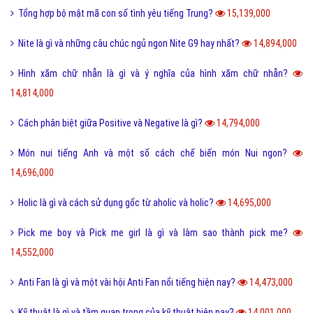
Tổng hợp bộ mật mã con số tình yêu tiếng Trung?
15,139,000
Nite là gì và những câu chúc ngủ ngon Nite G9 hay nhất?
14,894,000
Hình xăm chữ nhẫn là gì và ý nghĩa của hình xăm chữ nhẫn?
14,814,000
Cách phân biệt giữa Positive và Negative là gì?
14,794,000
Món nui tiếng Anh và một số cách chế biến món Nui ngon?
14,696,000
Holic là gì và cách sử dụng gốc từ aholic và holic?
14,695,000
Pick me boy và Pick me girl là gì và làm sao thành pick me?
14,552,000
Anti Fan là gì và một vài hội Anti Fan nổi tiếng hiện nay?
14,473,000
Kỹ thuật là gì và tầm quan trọng của kỹ thuật hiện nay?
14,001,000