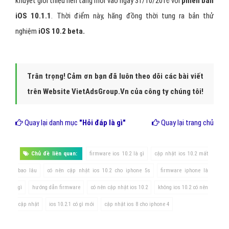
khuyết giới thiệu nền tảng mới vào ngày 31/10/2016 với
phiên bản
iOS 10.1.1
. Thời điểm này, hãng đồng thời tung ra bản thử
nghiệm
iOS 10.2 beta.
Trân trọng! Cảm ơn bạn đã luôn theo dõi các bài viết
trên Website VietAdsGroup.Vn của công ty chúng tôi!
Quay lại danh mục
"Hỏi đáp là gì"
Quay lại trang chủ
Chủ đề liên quan:
firmware ios 10.2 là gì
cập nhật ios 10.2 mất
bao lâu
có nên cập nhật ios 10.2 cho iphone 5s
firmware iphone là
gì
hướng dẫn firmware
có nên cập nhật ios 10.2
không ios 10.2 có nên
cập nhật
ios 10.2.1 có gì mới
cập nhật ios 8 cho iphone 4