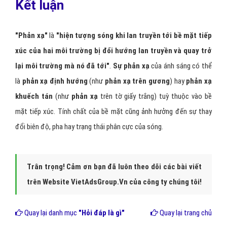
Kết luận
"Phản xạ"
là
"hiện tượng sóng khi lan truyền tới bề mặt tiếp
xúc của hai môi trường bị đổi hướng lan truyền và quay trở
lại môi trường mà nó đã tới"
.
Sự phản xạ
của ánh sáng có thể
là
phản xạ định hướng
(như
phản xạ trên gương
) hay
phản xạ
khuếch tán
(như
phản xạ
trên tờ giấy trắng) tuỳ thuộc vào bề
mặt tiếp xúc. Tính chất của bề mặt cũng ảnh hưởng đến sự thay
đổi biên độ, pha hay trạng thái phân cực của sóng.
Trân trọng! Cảm ơn bạn đã luôn theo dõi các bài viết
trên Website VietAdsGroup.Vn của công ty chúng tôi!
Quay lại danh mục
"Hỏi đáp là gì"
Quay lại trang chủ