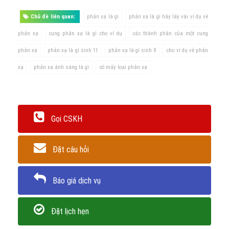
Chủ đề liên quan:
phản xạ là gì
phản xạ là gì hãy lấy vài ví dụ về
phản xạ
cung phản xạ là gì cho ví dụ
các thành phần của một cung
phản xạ
phản xạ là gì sinh 11
phản xạ là gì sinh 8
cho ví dụ về phản
xạ
phản xạ ánh sáng là gì
có mấy loại phản xạ
Gọi CSKH
Đặt câu hỏi
Báo giá dịch vụ
Đặt lịch hẹn