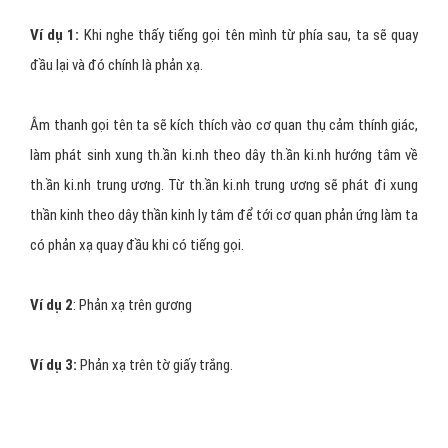
Ví dụ 1:
Khi nghe thấy tiếng gọi tên mình từ phía sau, ta sẽ quay
đầu lại và đó chính là phản xạ.
Âm thanh gọi tên ta sẽ kích thích vào cơ quan thụ cảm thính giác,
làm phát sinh xung th.ần ki.nh theo dây th.ần ki.nh hướng tâm về
th.ần ki.nh trung ương. Từ th.ần ki.nh trung ương sẽ phát đi xung
thần kinh theo dây thần kinh ly tâm để tới cơ quan phản ứng làm ta
có phản xạ quay đầu khi có tiếng gọi.
Ví dụ 2
: Phản xạ trên gương
Ví dụ 3:
Phản xạ trên tờ giấy trắng.