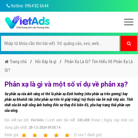
Hotline: 0964 82 6644
Trang chủ
Hỏi đáp là gì
Phản Xạ Là Gì? Tìm Hiểu Về Phản Xạ Là
Gì?
Phản xạ là gì và một số ví dụ về phản xạ?
Sự phản xạ của ánh sáng có thể là phản xạ định hướng (như phản xạ trên gương) hay
phản xạ khuếch tán (như phản xạ trên tờ giấy trắng) tuỳ thuộc vào bề mặt tiếp xúc. Tính
chất của bề mặt cũng ảnh hưởng đến sự thay đổi biên độ, pha hay trạng thái phân cực
của sóng.
Bài viết tạo bởi:
VietAds
| Lượt xem bài viết:
243,428
(View) | Ngày cập nhật nội
dung gần nhất:
28-12-2024 09:55:14
Ðánh giá:
1
2
3
4
5
(
5
sao
7
đánh giá)