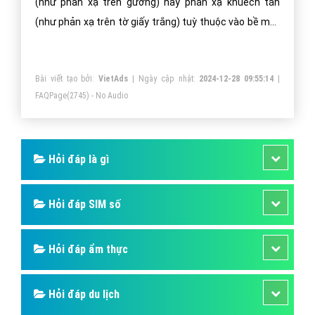
(như phản xạ trên gương) hay phản xạ khuếch tán
(như phản xạ trên tờ giấy trắng) tuỳ thuộc vào bề mặt
tiếp xúc. Tính chất của bề mặt cũng ảnh hưởng đến
sự thay đổi biên độ, pha hay trạng thái phân cực của
Bài viết tạo bởi:
VietAds
| Ngày cập nhật:
2024-12-28 09:55:14
|
sóng.
FAQPage
(2745) - No Audio
Hỏi đáp là gì
Hỏi đáp SIM số
Hỏi đáp ẩm thực
Hỏi đáp du lịch