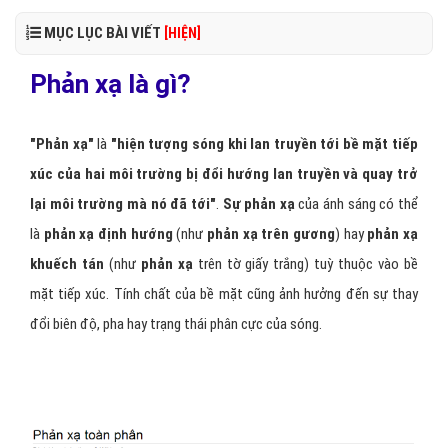
MỤC LỤC BÀI VIẾT
[HIỆN]
Phản xạ là gì?
"Phản xạ"
là
"hiện tượng sóng khi lan truyền tới bề mặt tiếp
xúc của hai môi trường bị đổi hướng lan truyền và quay trở
lại môi trường mà nó đã tới"
.
Sự phản xạ
của ánh sáng có thể
là
phản xạ định hướng
(như
phản xạ trên gương
) hay
phản xạ
khuếch tán
(như
phản xạ
trên tờ giấy trắng) tuỳ thuộc vào bề
mặt tiếp xúc. Tính chất của bề mặt cũng ảnh hưởng đến sự thay
đổi biên độ, pha hay trạng thái phân cực của sóng.