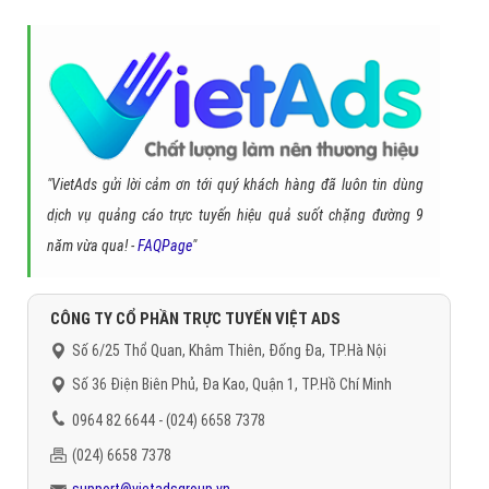
"VietAds gửi lời cảm ơn tới quý khách hàng đã luôn tin dùng
dịch vụ quảng cáo trực tuyến hiệu quả suốt chặng đường 9
năm vừa qua! -
FAQPage
"
CÔNG TY CỔ PHẦN TRỰC TUYẾN VIỆT ADS
Số 6/25 Thổ Quan, Khâm Thiên, Đống Đa, TP.Hà Nội
Số 36 Điện Biên Phủ, Đa Kao, Quận 1, TP.Hồ Chí Minh
0964 82 6644 - (024) 6658 7378
(024) 6658 7378