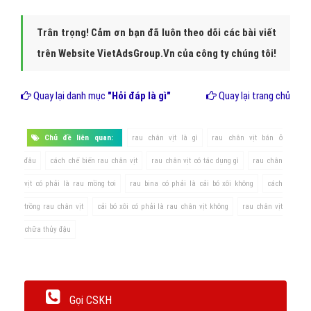
Trân trọng! Cảm ơn bạn đã luôn theo dõi các bài viết
trên Website VietAdsGroup.Vn của công ty chúng tôi!
Quay lại danh mục
"Hỏi đáp là gì"
Quay lại trang chủ
Chủ đề liên quan:
rau chân vịt là gì
rau chân vịt bán ở
đâu
cách chế biến rau chân vịt
rau chân vịt có tác dụng gì
rau chân
vịt có phải là rau mồng tơi
rau bina có phải là cải bó xôi không
cách
trồng rau chân vịt
cải bó xôi có phải là rau chân vịt không
rau chân vịt
chữa thủy đậu
Gọi CSKH