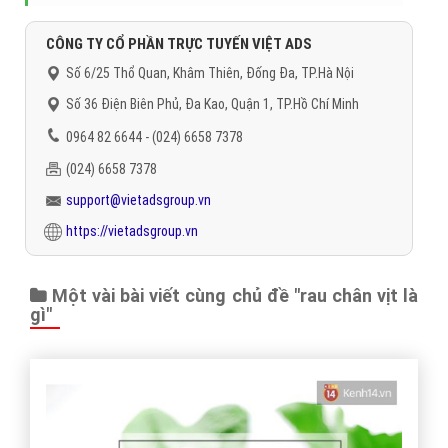
CÔNG TY CỔ PHẦN TRỰC TUYẾN VIỆT ADS
Số 6/25 Thổ Quan, Khâm Thiên, Đống Đa, TP.Hà Nội
Số 36 Điện Biên Phủ, Đa Kao, Quận 1, TP.Hồ Chí Minh
0964 82 6644 - (024) 6658 7378
(024) 6658 7378
support@vietadsgroup.vn
https://vietadsgroup.vn
Một vài bài viết cùng chủ đề "rau chân vịt là
gì"