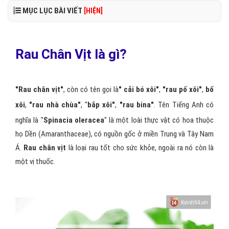
MỤC LỤC BÀI VIẾT
[HIỆN]
Rau Chân Vịt là gì?
"Rau chân vịt"
, còn có tên gọi là
" cải bó xôi"
,
"rau pố xôi"
,
bố
xôi
,
"rau nhà chùa"
, "
bắp xôi"
,
"rau bina"
.
Tên Tiếng Anh có
nghĩa là "
Spinacia oleracea
" là một loài thực vật có hoa thuộc
họ Dền (Amaranthaceae), có nguồn gốc ở miền Trung và Tây Nam
Á.
Rau chân vịt
là loại rau tốt cho sức khỏe, ngoài ra nó còn là
một vị thuốc.