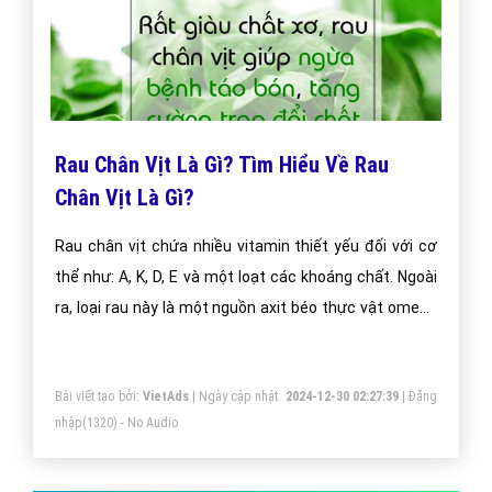
Rau Chân Vịt Là Gì? Tìm Hiểu Về Rau
Chân Vịt Là Gì?
Rau chân vịt chứa nhiều vitamin thiết yếu đối với cơ
thể như: A, K, D, E và một loạt các khoáng chất. Ngoài
ra, loại rau này là một nguồn axit béo thực vật omega
3 dồi dào.
Bài viết tạo bởi:
VietAds
| Ngày cập nhật:
2024-12-30 02:27:39
|
Đăng
nhập
(1320) - No Audio