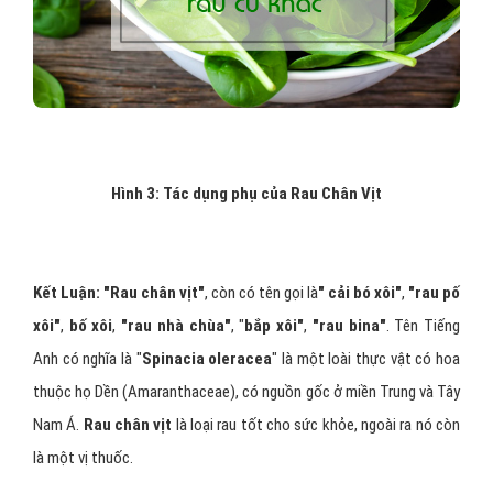
Hình 3: Tác dụng phụ của
Rau Chân Vịt
Kết Luận: "Rau chân vịt"
, còn có tên gọi là
" cải bó xôi"
,
"rau pố
xôi"
,
bố xôi
,
"rau nhà chùa"
, "
bắp xôi"
,
"rau bina"
. Tên Tiếng
Anh có nghĩa là "
Spinacia oleracea
" là một loài thực vật có hoa
thuộc họ Dền (Amaranthaceae), có nguồn gốc ở miền Trung và Tây
Nam Á.
Rau chân vịt
là loại rau tốt cho sức khỏe, ngoài ra nó còn
là một vị thuốc.