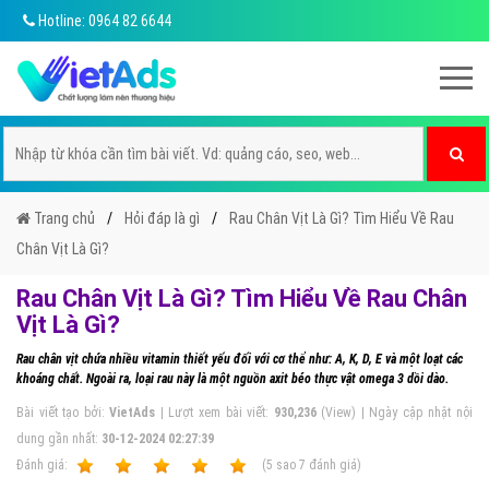
Hotline: 0964 82 6644
Trang chủ
Hỏi đáp là gì
Rau Chân Vịt Là Gì? Tìm Hiểu Về Rau
Chân Vịt Là Gì?
Rau Chân Vịt Là Gì? Tìm Hiểu Về Rau Chân
Vịt Là Gì?
Rau chân vịt chứa nhiều vitamin thiết yếu đối với cơ thể như: A, K, D, E và một loạt các
khoáng chất. Ngoài ra, loại rau này là một nguồn axit béo thực vật omega 3 dồi dào.
Bài viết tạo bởi:
VietAds
| Lượt xem bài viết:
930,236
(View) | Ngày cập nhật nội
dung gần nhất:
30-12-2024 02:27:39
Ðánh giá:
1
2
3
4
5
(
5
sao
7
đánh giá)