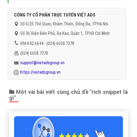
CÔNG TY CỔ PHẦN TRỰC TUYẾN VIỆT ADS
Số 6/25 Thổ Quan, Khâm Thiên, Đống Đa, TP.Hà Nội
Số 36 Điện Biên Phủ, Đa Kao, Quận 1, TP.Hồ Chí Minh
0964 82 6644 - (024) 6658 7378
(024) 6658 7378
support@vietadsgroup.vn
https://vietadsgroup.vn
Một vài bài viết cùng chủ đề "rich snippet là
gì"