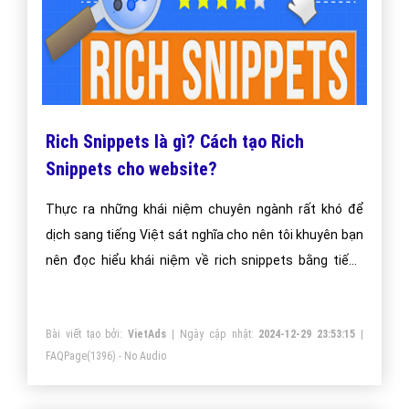
Rich Snippets là gì? Cách tạo Rich
Snippets cho website?
Thực ra những khái niệm chuyên ngành rất khó để
dịch sang tiếng Việt sát nghĩa cho nên tôi khuyên bạn
nên đọc hiểu khái niệm về rich snippets bằng tiếng
Anh trước. Sau đó hãy quay lại bài viết này để xem tôi
diễn giải khái niệm rich snippets dựa trên quan điểm
Bài viết tạo bởi:
VietAds
| Ngày cập nhật:
2024-12-29 23:53:15
|
của mình.
FAQPage
(1396) - No Audio