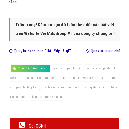
dàng.
Trân trọng! Cảm ơn bạn đã luôn theo dõi các bài viết
trên Website VietAdsGroup.Vn của công ty chúng tôi!
Quay lại danh mục
"Hỏi đáp là gì"
Quay lại trang chủ
Chủ đề liên quan:
rich snippet là gì
tạo rich snippets cho
website
cài đặt rich snippets
rich snippets wordpress plugin
rich
snippets testing tool
cách cài đặt rich snippets
snippets là gì
check
rich snippet
featured snippets là gì
Gọi CSKH