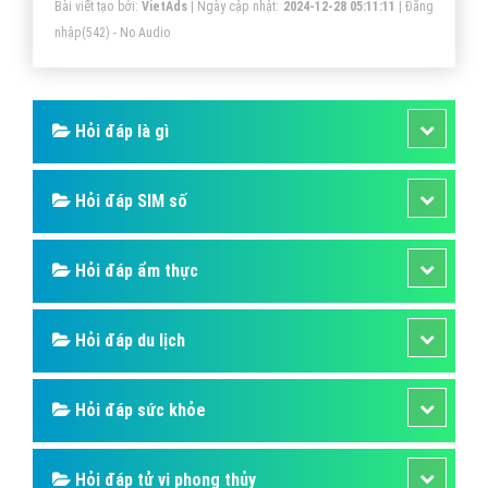
Bài viết tạo bởi:
VietAds
| Ngày cập nhật:
2024-12-28 05:11:11
|
Đăng
trị đến người tìm kiếm giúp họ xác định kết quả tìm
nhập
(542) - No Audio
kiếm mà họ đang cần.
Hỏi đáp là gì
Hỏi đáp SIM số
Hỏi đáp ẩm thực
Hỏi đáp du lịch
Hỏi đáp sức khỏe
Hỏi đáp tử vi phong thủy