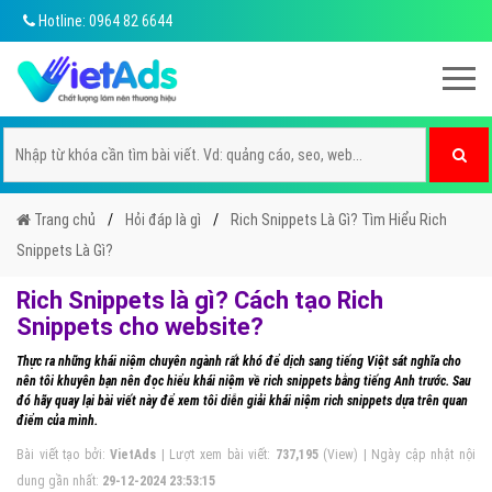
Hotline: 0964 82 6644
Trang chủ
Hỏi đáp là gì
Rich Snippets Là Gì? Tìm Hiểu Rich
Snippets Là Gì?
Rich Snippets là gì? Cách tạo Rich
Snippets cho website?
Thực ra những khái niệm chuyên ngành rất khó để dịch sang tiếng Việt sát nghĩa cho
nên tôi khuyên bạn nên đọc hiểu khái niệm về rich snippets bằng tiếng Anh trước. Sau
đó hãy quay lại bài viết này để xem tôi diễn giải khái niệm rich snippets dựa trên quan
điểm của mình.
Bài viết tạo bởi:
VietAds
| Lượt xem bài viết:
737,195
(View) | Ngày cập nhật nội
dung gần nhất:
29-12-2024 23:53:15