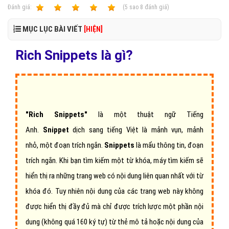
Ðánh giá:
1
2
3
4
5
(
5
sao
8
đánh giá)
MỤC LỤC BÀI VIẾT
[HIỆN]
Rich Snippets là gì?
"Rich Snippets"
là một thuật ngữ Tiếng
Anh.
Snippet
dịch sang tiếng Việt là mảnh vụn, mảnh
nhỏ, một đoạn trích ngắn.
Snippets
là mẩu thông tin, đoạn
trích ngắn. Khi bạn tìm kiếm một từ khóa, máy tìm kiếm sẽ
hiển thị ra những trang web có nội dung liên quan nhất với từ
khóa đó. Tuy nhiên nội dung của các trang web này không
được hiển thị đầy đủ mà chỉ được trích lược một phần nội
dung (không quá 160 ký tự) từ thẻ mô tả hoặc nội dung của