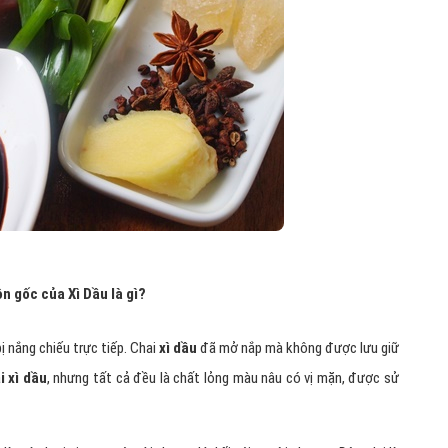
n gốc của Xì Dầu là gì?
 nắng chiếu trực tiếp. Chai
xì dầu
đã mở nắp mà không được lưu giữ
ạ
i xì dầu
, nhưng tất cả đều là chất lỏng màu nâu có vị mặn, được sử