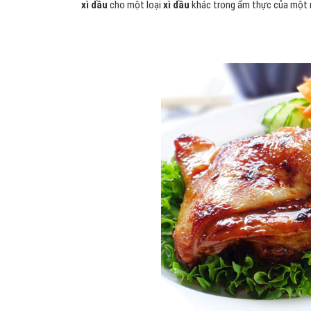
xì dầu
cho một loại
xì dầu
khác trong ẩm thực của một 