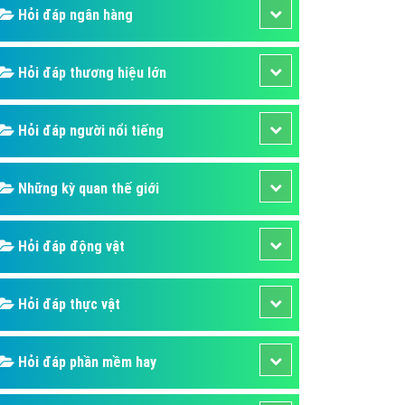
Hỏi đáp ngân hàng
áp quảng cáo Youtube
kế ứng dụng
Hỏi đáp thương hiệu lớn
 cáo Cốc Cốc hiệu quả
 cáo Zalo chuyên nghiệp
Hỏi đáp người nổi tiếng
ghĩa
à gì
Những kỳ quan thế giới
mềm ứng dụng hay
Hỏi đáp động vật
Hỏi đáp thực vật
Hỏi đáp phần mềm hay