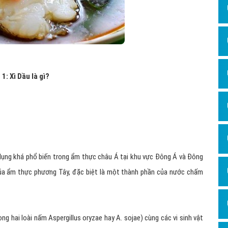
Hỏi đ
Thiết 
Quảng
Quảng
 1: Xì Dầu là gì?
Định n
Nghĩa l
Phần 
ụng khá phổ biến trong ẩm thực châu Á tại khu vực Đông Á và Đông
ủa ẩm thực phương Tây, đặc biệt là một thành phần của nước chấm
 hai loài nấm Aspergillus oryzae hay A. sojae) cùng các vi sinh vật