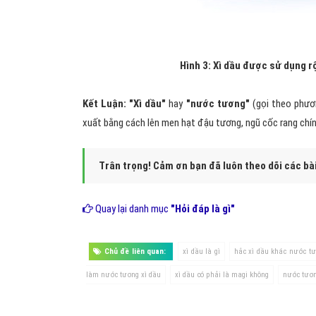
Hình 3: Xì dầu được sử dụng r
Kết Luận: "Xì dầu"
hay
"nước tương"
(gọi theo phươ
xuất bằng cách lên men hạt đậu tương, ngũ cốc rang chín
Trân trọng! Cảm ơn bạn đã luôn theo dõi các bà
Quay lại danh mục
"Hỏi đáp là gì"
Chủ đề liên quan:
xì dầu là gì
hắc xì dầu khác nước t
làm nước tương xì dầu
xì dầu có phải là magi không
nước tươn