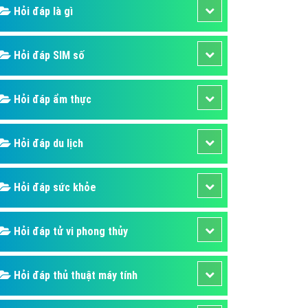
ụ Domain & Hosting
Hỏi đáp là gì
áp phần mềm
áp quảng cáo TVC
Hỏi đáp SIM số
p quảng cáo mobile
Hỏi đáp ẩm thực
p quảng cáo Online
áp quảng cáo Skype
Hỏi đáp du lịch
p Domain & Hosting
p viết bài Marketing
Hỏi đáp sức khỏe
 cáo Youtube
ụ quảng cáo Youtube
Hỏi đáp tử vi phong thủy
ụ quảng cáo Cốc Cốc
ụ quảng cáo Tiktok
Hỏi đáp thủ thuật máy tính
ụ quảng cáo Zalo