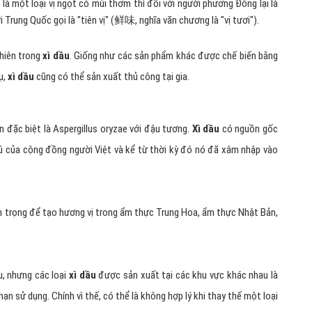
à một loại vị ngọt có mùi thơm thì đối với người phương Đông lại là
 Trung Quốc gọi là "tiên vị" (鲜味, nghĩa văn chương là "vị tươi").
nhiên trong
xì dầu
. Giống như các sản phẩm khác được chế biến bằng
ụ,
xì dầu
cũng có thể sản xuất thủ công tại gia.
 đặc biệt là Aspergillus oryzae với đậu tương.
Xì dầu
có nguồn gốc
ú của cộng đồng người Việt và kể từ thời kỳ đó nó đã xâm nhập vào
n trọng để tạo hương vị trong ẩm thực Trung Hoa, ẩm thực Nhật Bản,
u, nhưng các loại
xì dầu
được sản xuất tại các khu vực khác nhau là
n sử dụng. Chính vì thế, có thể là không hợp lý khi thay thế một loại