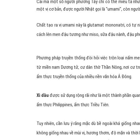
Cái mà một số người phương Tây chỉ có thể miêu tả như l
một vị cơ bản, được người Nhật gọi là "umami", còn người
Chất tạo ra vị umami này là glutamat mononatri, có tự 
cách lên men đậu tương như miso, sữa đậu nành, đậu ph
Phương pháp truyền thống đòi hỏi việc trộn loại nấm men
từ miền nam Dương tử, cư dân thờ Thần Nông, nơi cư tr
ẩm thực truyền thống của nhiều nền văn hóa Á Đông.
Xì dầu
được sử dụng rộng rãi như là một thành phần qua
ẩm thực Philippines, ẩm thực Triều Tiên.
Tuy nhiên, cần lưu ý rằng mặc dù bề ngoài khá giống nha
không giống nhau về mùi vị, hương thơm, độ mặn và thời hạ