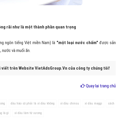
ộng rãi như là một thành phần quan trọng
ng ngôn tiếng Việt miền Nam) là
"một loại nước chấm"
được sản
, nước và muối ăn.
i viết trên Website VietAdsGroup.Vn của công ty chúng tôi!
Quay lại trang chủ
ương
dầu hào có phải là xì dầu không
xì dầu chinsu
xì dầu maggi
cách
g là gì
xì dầu làm từ xương