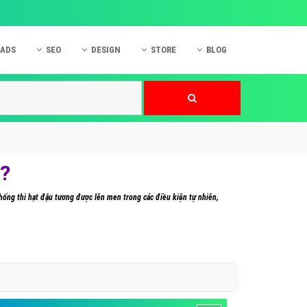
 ADS
SEO
DESIGN
STORE
BLOG
ner
 cáo Mobile
SEO Website
Thiết kế Web
nner
p quảng cáo Instagram
Dịch vụ SEO Website
Thiết kế Website
 cáo Zalo
Hỏi đáp SEO Google
Danh sách Website
 cáo Instagram
Thiết kế Landing Page
c?
cáo Online
Dịch vụ thiết kế Website
hống thì hạt đậu tương được lên men trong các điều kiện tự nhiên,
 cáo Skype
Hỏi đáp Website
 cáo TVC
 cáo Cốc Cốc
mềm ứng dụng hay