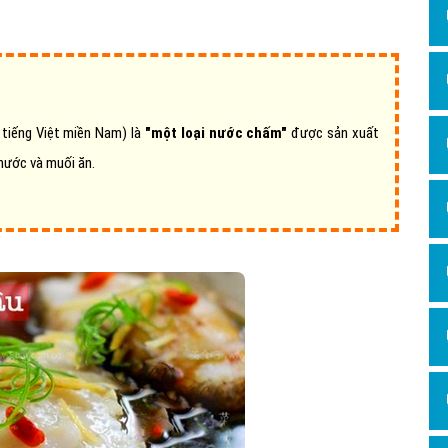
Dịch v
Hỏi đ
Hỏi đ
Hỏi đá
tiếng Việt miền Nam) là
"một loại nước chấm"
được sản xuất
Hỏi đá
nước và muối ăn.
Hỏi đ
Hỏi đá
Hỏi đá
Quảng
Dịch v
Dịch v
Dịch v
Dịch v