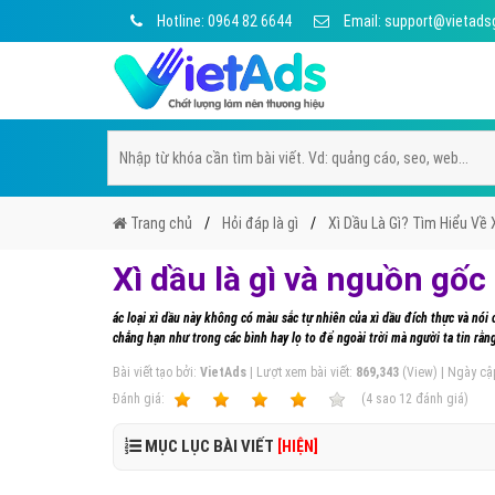
Hotline: 0964 82 6644
Email: support@vietads
Trang chủ
Hỏi đáp là gì
Xì Dầu Là Gì? Tìm Hiểu Về 
Xì dầu là gì và nguồn gốc
ác loại xì dầu này không có màu sắc tự nhiên của xì dầu đích thực và 
chẳng hạn như trong các bình hay lọ to để ngoài trời mà người ta tin rằ
Bài viết tạo bởi:
VietAds
| Lượt xem bài viết:
869,343
(View) | Ngày cậ
Ðánh giá:
1
2
3
4
5
(
4
sao
12
đánh giá)
MỤC LỤC BÀI VIẾT
[HIỆN]