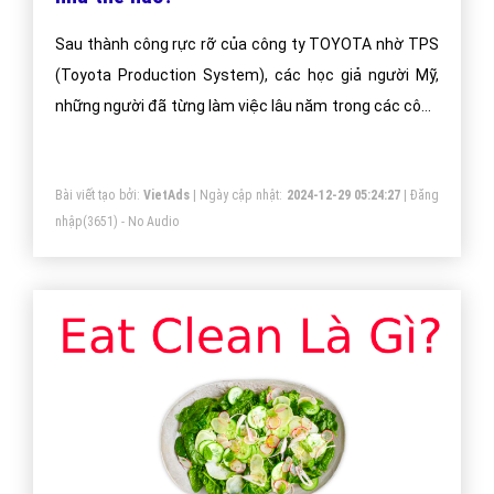
Sau thành công rực rỡ của công ty TOYOTA nhờ TPS
(Toyota Production System), các học giả người Mỹ,
những người đã từng làm việc lâu năm trong các công
ty của hãng Toyota dùng nó làm cở sở để viết nên
triết lý “Sản xuất Lean” hay “Sản xuất tinh gọn” cho tất
Bài viết tạo bởi:
VietAds
| Ngày cập nhật:
2024-12-29 05:24:27
|
Đăng
cả các ngành kinh doanh khác.
nhập
(3651) - No Audio