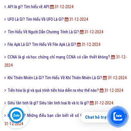
API là gì? Tìm hiểu về API
31-12-2024
UFO Là Gì? Tìm Hiểu Về UFO Là Gì?
31-12-2024
Tìm Hiểu Về Người Dẫn Chương Trình Là Gì?
31-12-2024
File Apk Là Gì? Tìm Hiểu Về File Apk Là Gì?
31-12-2024
CCNA là gì và học chứng chỉ mạng CCNA có cần thiết không?
31-12-
2024
Khí Thiên Nhiên Là Gì? Tìm Hiểu Về Khí Thiên Nhiên Là Gì?
31-12-2024
Tiến hóa là gì và quá trình tiến hóa diễn ra như thế nào?
31-12-2024
Siêu tân tinh là gì? Siêu tân tinh loại Ib và Ic là gì?
31-12-2024
MOQ là gì? Những điều bạn cần biết về số lượng đặt hàng tối thiểu
Chat hỗ trợ
31-12-2024