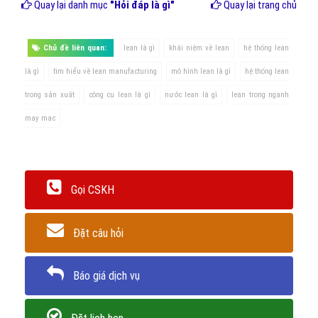
Quay lại danh mục
"Hỏi đáp là gì"
Quay lại trang chủ
Chủ đề liên quan:
lean là gì
khái niệm về lean
hệ thống lean
là gì
tìm hiểu về lean manufacturing
mô hình lean là gì
hệ thống lean
trong sản xuất
công cụ lean là gì
nước lean là gì
lean trong nganh
may mac
Gọi CSKH
Đặt câu hỏi
Báo giá dịch vụ