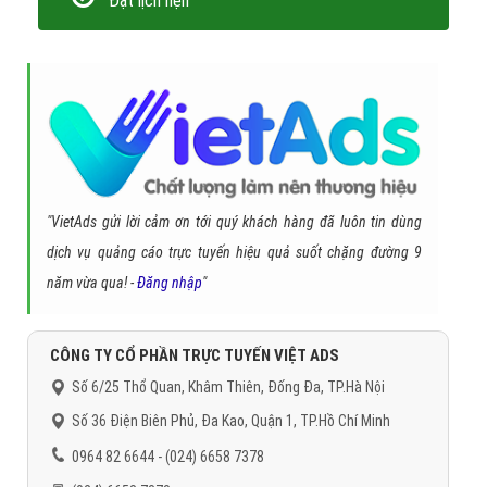
Đặt lịch hẹn
"VietAds gửi lời cảm ơn tới quý khách hàng đã luôn tin dùng
dịch vụ quảng cáo trực tuyến hiệu quả suốt chặng đường 9
năm vừa qua! -
Đăng nhập
"
CÔNG TY CỔ PHẦN TRỰC TUYẾN VIỆT ADS
Số 6/25 Thổ Quan, Khâm Thiên, Đống Đa, TP.Hà Nội
Số 36 Điện Biên Phủ, Đa Kao, Quận 1, TP.Hồ Chí Minh
0964 82 6644 - (024) 6658 7378