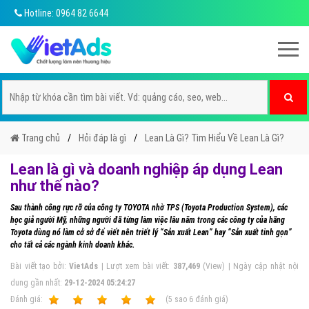
Hotline: 0964 82 6644
Trang chủ
Hỏi đáp là gì
Lean Là Gì? Tìm Hiểu Về Lean Là Gì?
Lean là gì và doanh nghiệp áp dụng Lean
như thế nào?
Sau thành công rực rỡ của công ty TOYOTA nhờ TPS (Toyota Production System), các
học giả người Mỹ, những người đã từng làm việc lâu năm trong các công ty của hãng
Toyota dùng nó làm cở sở để viết nên triết lý “Sản xuất Lean” hay “Sản xuất tinh gọn”
cho tất cả các ngành kinh doanh khác.
Bài viết tạo bởi:
VietAds
| Lượt xem bài viết:
387,469
(View) | Ngày cập nhật nội
dung gần nhất:
29-12-2024 05:24:27
Ðánh giá:
1
2
3
4
5
(
5
sao
6
đánh giá)