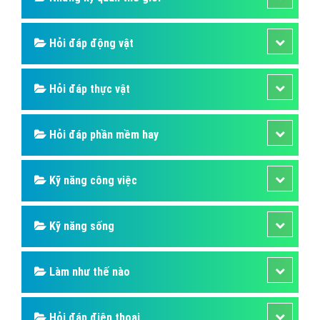
Hỏi đáp động vật
Hỏi đáp thực vật
Hỏi đáp phần mềm hay
Kỹ năng công việc
Kỹ năng sống
Làm như thế nào
Hỏi đáp điện thoại