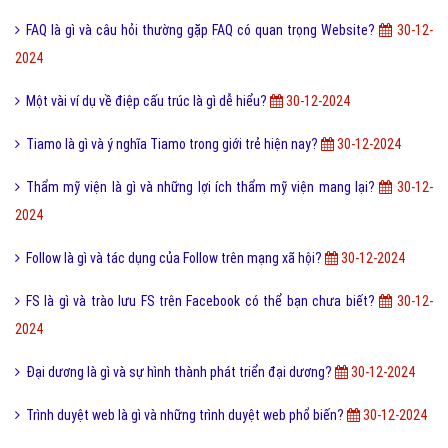
FAQ là gì và câu hỏi thường gặp FAQ có quan trọng Website?
30-12-
2024
Một vài ví dụ về điệp cấu trúc là gì dễ hiểu?
30-12-2024
Tiamo là gì và ý nghĩa Tiamo trong giới trẻ hiện nay?
30-12-2024
Thẩm mỹ viện là gì và những lợi ích thẩm mỹ viện mang lại?
30-12-
2024
Follow là gì và tác dụng của Follow trên mạng xã hội?
30-12-2024
FS là gì và trào lưu FS trên Facebook có thể bạn chưa biết?
30-12-
2024
Đại dương là gì và sự hình thành phát triển đại dương?
30-12-2024
Trình duyệt web là gì và những trình duyệt web phổ biến?
30-12-2024