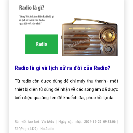
Radio là gì và lịch sử ra đời của Radio?
Từ radio còn được dùng để chỉ máy thu thanh - một
thiết bị điện tử dùng để nhận về các sóng âm đã được
biến điệu qua ăng ten để khuếch đại, phục hồi lại dạng
âm thanh ban đầu, và cho phát ra ở loa.
Bài viết tạo bởi:
VietAds
| Ngày cập nhật:
2024-12-29 09:33:06
|
FAQPage
(4427) - No Audio