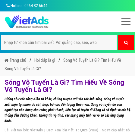
Hotline: 0964 82 6644
Trang chủ
Hỏi đáp là gì
Sóng Vô Tuyến Là Gì? Tìm Hiểu Về
Sóng Vô Tuyến Là Gì?
Sóng Vô Tuyến Là Gì? Tìm Hiểu Về Sóng
Vô Tuyến Là Gì?
Giống như các sóng điện từ khác, chúng truyền với vận tốc ánh sáng. Sóng vô tuyến
xuất hiện tự nhiên do sét, hoặc bởi các đối tượng thiên văn. Sóng vô tuyến do con
người tạo nên dùng cho radar, phát thanh, liên lạc vô tuyến di động và cố định và các hệ
thống dẫn đường khác. Thông tin vệ tinh, các mạng máy tính và vô số các ứng dụng
khác.
Bài viết tạo bởi:
VietAds
| Lượt xem bài viết:
167,826
(View) | Ngày cập nhật nội