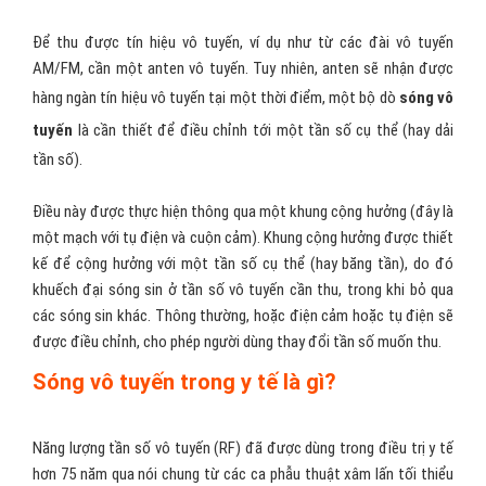
Để thu được tín hiệu vô tuyến, ví dụ như từ các đài vô tuyến
AM/FM, cần một anten vô tuyến. Tuy nhiên, anten sẽ nhận được
hàng ngàn tín hiệu vô tuyến tại một thời điểm, một bộ dò
sóng vô
tuyến
là cần thiết để điều chỉnh tới một tần số cụ thể (hay dải
tần số).
Điều này được thực hiện thông qua một khung cộng hưởng (đây là
một mạch với tụ điện và cuộn cảm). Khung cộng hưởng được thiết
kế để cộng hưởng với một tần số cụ thể (hay băng tần), do đó
khuếch đại sóng sin ở tần số vô tuyến cần thu, trong khi bỏ qua
các sóng sin khác. Thông thường, hoặc điện cảm hoặc tụ điện sẽ
được điều chỉnh, cho phép người dùng thay đổi tần số muốn thu.
Sóng vô tuyến trong y tế là gì?
Năng lượng tần số vô tuyến (RF) đã được dùng trong điều trị y tế
hơn 75 năm qua nói chung từ các ca phẫu thuật xâm lấn tối thiểu