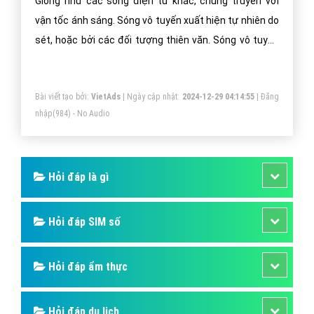
Giống như các sóng điện từ khác, chúng truyền với
vận tốc ánh sáng. Sóng vô tuyến xuất hiện tự nhiên do
sét, hoặc bởi các đối tượng thiên văn. Sóng vô tuyến
do con người tạo nên dùng cho radar, phát thanh, liên
lạc vô tuyến di động và cố định và các hệ thống dẫn
Bài viết tạo bởi:
VietAds
| Ngày cập nhật:
2024-12-29 04:14:55
|
Đăng
đường khác. Thông tin vệ tinh, các mạng máy tính và
nhập
(984) - No Audio
vô số các ứng dụng khác.
Hỏi đáp là gì
Hỏi đáp SIM số
Hỏi đáp ẩm thực
Hỏi đáp du lịch