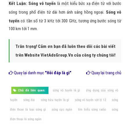
Kết Luận:
Sóng vô tuyến
là một kiểu bức xạ điện từ với bước
sóng trong phổ điện từ dài hơn ánh sáng hồng ngoại.
Sóng vô
tuyến
có tần số từ 3 kHz tới 300 GHz, tương ứng bước sóng từ
100 km tới 1 mm.
Trân trọng! Cảm ơn bạn đã luôn theo dõi các bài viết
trên Website VietAdsGroup.Vn của công ty chúng tôi!
Quay lại danh mục
"Hỏi đáp là gì"
Quay lại trang chủ
Chủ đề liên quan:
sóng vô tuyến là gì
ứng dụng của sóng vô
tuyến
sóng dài
sóng hữu tuyến là gì
sóng vô tuyến vật lý 12
sóng
điện thoại là loại sóng gì
sóng cực ngắn
tìm hiểu sóng radio
sóng
điện thoại là sóng ngắn