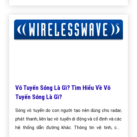
Vô Tuyến Sóng Là Gì? Tìm Hiểu Về Vô
Tuyến Sóng Là Gì?
Sóng vô tuyến do con người tạo nên dùng cho radar,
phát thanh, liên lạc vô tuyến di động và cố định và các
hệ thống dẫn đường khác. Thông tin vệ tinh, các
mạng máy tính và vô số các ứng dụng khác.