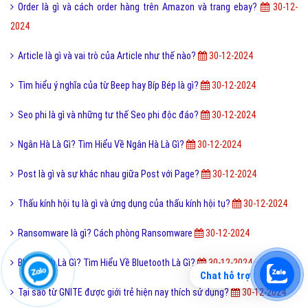
Order là gì và cách order hàng trên Amazon và trang ebay?
30-12-
2024
Article là gì và vai trò của Article như thế nào?
30-12-2024
Tìm hiểu ý nghĩa của từ Beep hay Bíp Bép là gì?
30-12-2024
Seo phi là gì và những tư thế Seo phi độc đáo?
30-12-2024
Ngân Hà Là Gì? Tìm Hiểu Về Ngân Hà Là Gì?
30-12-2024
Post là gì và sự khác nhau giữa Post với Page?
30-12-2024
Thấu kính hội tụ là gì và ứng dụng của thấu kính hội tụ?
30-12-2024
Ransomware là gì? Cách phòng Ransomware
30-12-2024
Bluetooth Là Gì? Tìm Hiểu Về Bluetooth Là Gì?
30-12-2024
Chat hỗ trợ
Tại sao từ GNITE được giới trẻ hiện nay thích sử dụng?
30-12-2024