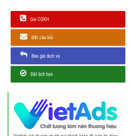
Gọi CSKH
Đặt câu hỏi
Báo giá dịch vụ
Đặt lịch hẹn
"VietAds gửi lời cảm ơn tới quý khách hàng đã luôn tin dùng