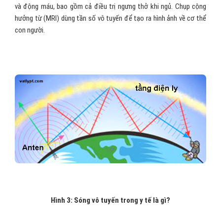
và động máu, bao gồm cả điều trị ngưng thở khi ngủ. Chụp cộng
hưởng từ (MRI) dùng tần số vô tuyến để tạo ra hình ảnh về cơ thể
con người.
Hình 3: Sóng vô tuyến trong y tế là gì?