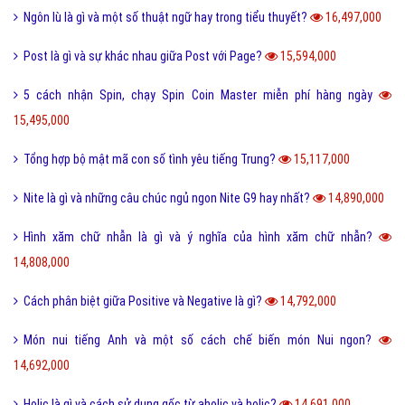
Ngôn lù là gì và một số thuật ngữ hay trong tiểu thuyết?
16,497,000
Post là gì và sự khác nhau giữa Post với Page?
15,594,000
5 cách nhận Spin, chạy Spin Coin Master miễn phí hàng ngày
15,495,000
Tổng hợp bộ mật mã con số tình yêu tiếng Trung?
15,117,000
Nite là gì và những câu chúc ngủ ngon Nite G9 hay nhất?
14,890,000
Hình xăm chữ nhẫn là gì và ý nghĩa của hình xăm chữ nhẫn?
14,808,000
Cách phân biệt giữa Positive và Negative là gì?
14,792,000
Món nui tiếng Anh và một số cách chế biến món Nui ngon?
14,692,000
Holic là gì và cách sử dụng gốc từ aholic và holic?
14,691,000