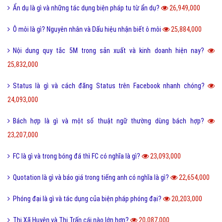
Ẩn dụ là gì và những tác dụng biện pháp tu từ ẩn dụ?
26,949,000
Ô môi là gì? Nguyên nhân và Dấu hiệu nhận biết ô môi
25,884,000
Nội dung quy tắc 5M trong sản xuất và kinh doanh hiện nay?
25,832,000
Status là gì và cách đăng Status trên Facebook nhanh chóng?
24,093,000
Bách hợp là gì và một số thuật ngữ thường dùng bách hợp?
23,207,000
FC là gì và trong bóng đá thì FC có nghĩa là gì?
23,093,000
Quotation là gì và báo giá trong tiếng anh có nghĩa là gì?
22,654,000
Phóng đại là gì và tác dụng của biện pháp phóng đại?
20,203,000
Thị Xã Huyện và Thị Trấn cái nào lớn hơn?
20,087,000