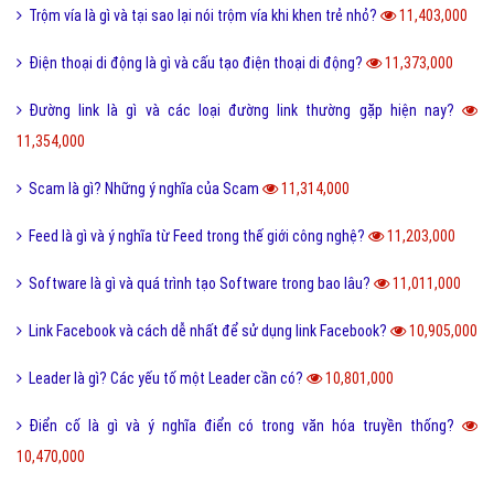
Trộm vía là gì và tại sao lại nói trộm vía khi khen trẻ nhỏ?
11,403,000
Điện thoại di động là gì và cấu tạo điện thoại di động?
11,373,000
Đường link là gì và các loại đường link thường gặp hiện nay?
11,354,000
Scam là gì? Những ý nghĩa của Scam
11,314,000
Feed là gì và ý nghĩa từ Feed trong thế giới công nghệ?
11,203,000
Software là gì và quá trình tạo Software trong bao lâu?
11,011,000
Link Facebook và cách dễ nhất để sử dụng link Facebook?
10,905,000
Leader là gì? Các yếu tố một Leader cần có?
10,801,000
Điển cố là gì và ý nghĩa điển có trong văn hóa truyền thống?
10,470,000