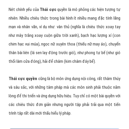
Nét chính yếu của
Thái cực
quyền là mô phỏng các hiện tượng tự
nhiên. Nhiều chiêu thức trong bài hình ít nhiều mang đặc tính lãng
mạn và nhân văn, ví dụ như: vân thủ (nghĩa là chiêu thức xoay tay
như mây trắng xoay cuộn giữa trời xanh), bạch hạc lượng xí (con
chim hạc vui múa), ngọc nữ xuyên thoa (thiếu nữ may áo), chuyển
thân bài liên (lá sen lay động trước gió), như phong tự bế (như gió
thổi làm cửa đóng), hải để châm (kim châm đáy bể).
Thái cực quyền
cũng là bộ môn ứng dụng nội công, rất thâm thúy
và sâu sắc, với những tâm pháp mà các môn sinh phải thuộc nằm
lòng để thi triển và ứng dụng hữu hiệu. Tuy chỉ có một bài quyền với
các chiêu thức đơn giản nhưng người tập phải trải qua một tiến
trình tập rất dài mới thấu hiểu lý pháp.