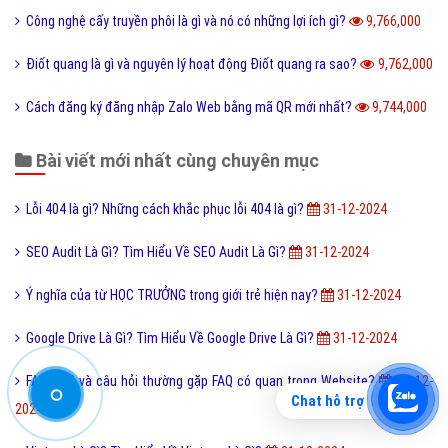
Công nghệ cấy truyền phôi là gì và nó có những lợi ích gì?
9,766,000
Điốt quang là gì và nguyên lý hoạt động Điốt quang ra sao?
9,762,000
Cách đăng ký đăng nhập Zalo Web bằng mã QR mới nhất?
9,744,000
Bài viết mới nhất cùng chuyên mục
Lỗi 404 là gì? Những cách khắc phục lỗi 404 là gì?
31-12-2024
SEO Audit Là Gì? Tìm Hiểu Về SEO Audit Là Gì?
31-12-2024
Ý nghĩa của từ HỌC TRƯỞNG trong giới trẻ hiện nay?
31-12-2024
Google Drive Là Gì? Tìm Hiểu Về Google Drive Là Gì?
31-12-2024
FAQ là gì và câu hỏi thường gặp FAQ có quan trọng Website?
31-12-
Chat hỗ trợ
2024