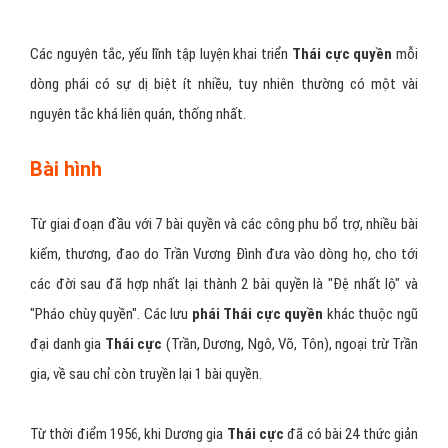
Các nguyên tắc, yếu lĩnh tập luyện khai triển
Thái cực quyền
mỗi
dòng phái có sự dị biệt ít nhiều, tuy nhiên thường có một vài
nguyên tắc khá liên quán, thống nhất.
Bài hình
Từ giai đoạn đầu với 7 bài quyền và các công phu bổ trợ, nhiều bài
kiếm, thương, đao do Trần Vương Đình đưa vào dòng họ, cho tới
các đời sau đã hợp nhất lại thành 2 bài quyền là "Đệ nhất lộ" và
"Pháo chùy quyền". Các lưu
phái Thái cực quyền
khác thuộc ngũ
đại danh gia
Thái cực
(Trần, Dương, Ngô, Võ, Tôn), ngoại trừ Trần
gia, về sau chỉ còn truyền lại 1 bài quyền.
Từ thời điểm 1956, khi Dương gia
Thái cực
đã có bài 24 thức giản