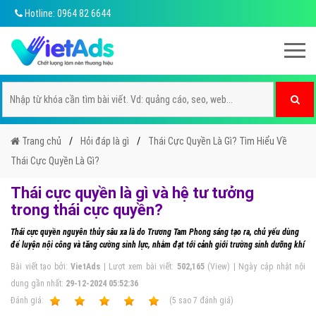
Hotline: 0964 82 6644
Trang chủ
Hỏi đáp là gì
Thái Cực Quyền Là Gì? Tìm Hiểu Về
Thái Cực Quyền Là Gì?
Thái cực quyền là gì và hệ tư tưởng
trong thái cực quyền?
Thái cực quyền nguyên thủy sâu xa là do Trương Tam Phong sáng tạo ra, chủ yếu dùng
để luyện nội công và tăng cường sinh lực, nhằm đạt tới cảnh giới trường sinh dưỡng khí
Bài viết tạo bởi:
VietAds
| Lượt xem bài viết:
502,165
(View) | Ngày cập nhật nội
dung gần nhất:
29-12-2024 05:52:36
Ðánh giá:
1
2
3
4
5
(
5
sao
7
đánh giá)