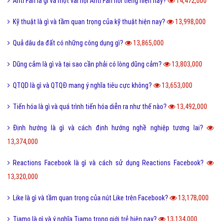
Anti Fan là gì và một vài hội Anti Fan nổi tiếng hiện nay?
14,472,000
Kỹ thuật là gì và tầm quan trọng của kỹ thuật hiện nay?
13,998,000
Quả dâu da đất có những công dụng gì?
13,865,000
Dũng cảm là gì và tại sao cần phải có lòng dũng cảm?
13,803,000
QTQD là gì và QTQĐ mang ý nghĩa tiêu cực không?
13,653,000
Tiến hóa là gì và quá trình tiến hóa diễn ra như thế nào?
13,492,000
Định hướng là gì và cách định hướng nghề nghiệp tương lai?
13,374,000
Reactions Facebook là gì và cách sử dụng Reactions Facebook?
13,320,000
Like là gì và tầm quan trọng của nút Like trên Facebook?
13,178,000
Tiamo là gì và ý nghĩa Tiamo trong giới trẻ hiện nay?
13,134,000