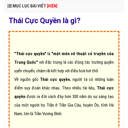
MỤC LỤC BÀI VIẾT
[HIỆN]
Thái Cực Quyền là gì?
"Thái cực quyền"
là
"một môn võ thuật cổ truyền của
Trung Quốc"
với đặc trưng là các động tác trường quyền
uyển chuyển, chậm rãi kết hợp với điều hoà hơi thở.
Về nguồn gốc
Thái cực quyền
, người ta có những luận
điểm suy đoán khác nhau. Theo nhiều tài liệu,
Thái cực
quyền
được ra đời cách đây hơn 300 năm do sự sáng tạo
của một người họ Trần ở Trần Gia Câu, huyện Ôn, tỉnh Hà
Nam, tên là Trần Vương Đình.