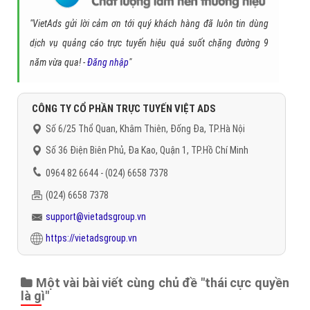
"VietAds gửi lời cảm ơn tới quý khách hàng đã luôn tin dùng
dịch vụ quảng cáo trực tuyến hiệu quả suốt chặng đường 9
năm vừa qua! -
Đăng nhập
"
CÔNG TY CỔ PHẦN TRỰC TUYẾN VIỆT ADS
Số 6/25 Thổ Quan, Khâm Thiên, Đống Đa, TP.Hà Nội
Số 36 Điện Biên Phủ, Đa Kao, Quận 1, TP.Hồ Chí Minh
0964 82 6644 - (024) 6658 7378
(024) 6658 7378
support@vietadsgroup.vn
https://vietadsgroup.vn
Một vài bài viết cùng chủ đề "thái cực quyền
là gì"