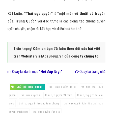
Kết Luận: "Thái cực quyền"
là
"một môn võ thuật cổ truyền
của Trung Quốc"
với đặc trưng là các động tác trường quyền
uyển chuyển, chậm rãi kết hợp với điều hoà hơi thở.
Trân trọng! Cảm ơn bạn đã luôn theo dõi các bài viết
trên Website VietAdsGroup.Vn của công ty chúng tôi!
Quay lại danh mục
"Hỏi đáp là gì"
Quay lại trang chủ
Chủ đề liên quan:
thái cực quyền là gì
tự học thái cực
quyền
thái cực quyền 2
thái cực quyền 24 thức
thái cực quyền tai chi
zero
thái cực quyền trương tam phong
thái cực quyền toàn tập thái cực
quyền chiến đấu
thái cực quyền trần gia