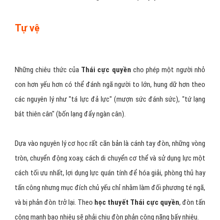
Tự vệ
Những chiêu thức của
Thái cực quyền
cho phép một người nhỏ
con hơn yếu hơn có thể đánh ngã người to lớn, hung dữ hơn theo
các nguyên lý như "tá lực đả lực" (mượn sức đánh sức), "tứ lạng
bát thiên cân" (bốn lạng đẩy ngàn cân).
Dựa vào nguyên lý cơ học rất căn bản là cánh tay đòn, những vòng
tròn, chuyển động xoay, cách di chuyển cơ thể và sử dụng lực một
cách tối ưu nhất, lợi dụng lực quán tính để hóa giải, phòng thủ hay
tấn công nhưng mục đích chủ yếu chỉ nhằm làm đối phương té ngã,
và bị phản đòn trở lại. Theo
học thuyết Thái cực quyền
, đòn tấn
công mạnh bao nhiêu sẽ phải chịu đòn phản công nặng bấy nhiêu.