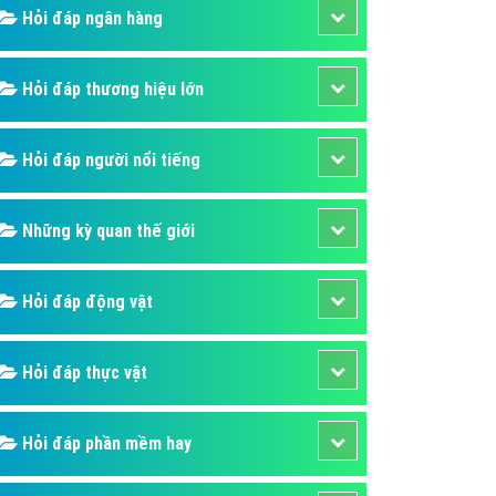
Hỏi đáp ngân hàng
áp quảng cáo Youtube
kế ứng dụng
Hỏi đáp thương hiệu lớn
 cáo Cốc Cốc hiệu quả
 cáo Zalo chuyên nghiệp
Hỏi đáp người nổi tiếng
ghĩa
à gì
Những kỳ quan thế giới
mềm ứng dụng hay
Hỏi đáp động vật
Hỏi đáp thực vật
Hỏi đáp phần mềm hay