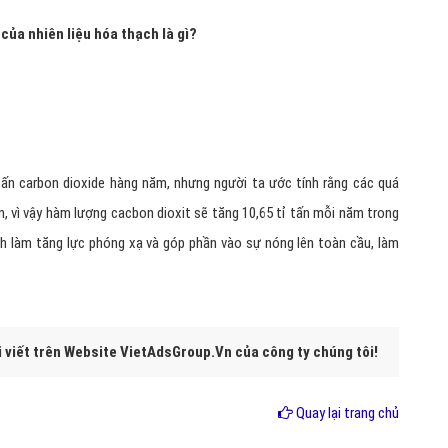
của nhiên liệu hóa thạch là gì?
tấn carbon dioxide hàng năm, nhưng người ta ước tính rằng các quá
ên, vì vậy hàm lượng cacbon dioxit sẽ tăng 10,65 tỉ tấn mỗi năm trong
nh làm tăng lực phóng xạ và góp phần vào sự nóng lên toàn cầu, làm
i viết trên Website VietAdsGroup.Vn của công ty chúng tôi!
Quay lại trang chủ