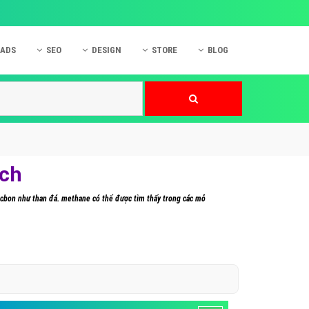
 ADS
SEO
DESIGN
STORE
BLOG
ner
 cáo Mobile
SEO Website
Thiết kế Web
nner
p quảng cáo Instagram
Dịch vụ SEO Website
Thiết kế Website
 cáo Zalo
Hỏi đáp SEO Google
Danh sách Website
 cáo Instagram
Thiết kế Landing Page
ạch
cáo Online
Dịch vụ thiết kế Website
 cacbon như than đá. methane có thể được tìm thấy trong các mỏ
 cáo Skype
Hỏi đáp Website
 cáo TVC
 cáo Cốc Cốc
mềm ứng dụng hay