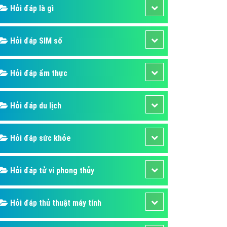
ụ Domain & Hosting
Hỏi đáp là gì
áp phần mềm
áp quảng cáo TVC
Hỏi đáp SIM số
p quảng cáo mobile
Hỏi đáp ẩm thực
p quảng cáo Online
áp quảng cáo Skype
Hỏi đáp du lịch
p Domain & Hosting
p viết bài Marketing
Hỏi đáp sức khỏe
 cáo Youtube
ụ quảng cáo Youtube
Hỏi đáp tử vi phong thủy
ụ quảng cáo Cốc Cốc
ụ quảng cáo Tiktok
Hỏi đáp thủ thuật máy tính
ụ quảng cáo Zalo