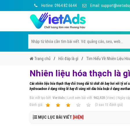
Hotline: 0964 82 6644
Email: support@vietads
Trang chủ
Hỏi đáp là gì
Tìm Hiểu Về Nhiên Liệu Hó
Nhiên liệu hóa thạch là 
Các nhiên liệu hóa thạch thay đổi trong dải từ chất dễ bay hơi với tỷ 
hydrocacbon ở dạng riêng lẻ hay đi cùng với dầu hỏa hoặc ở dạng methan
Bài viết tạo bởi:
VietAds
| Lượt xem bài viết:
962,928
(View) | Ngày cậ
Ðánh giá:
1
2
3
4
5
(
3
sao
15
đánh giá)
MỤC LỤC BÀI VIẾT
[HIỆN]