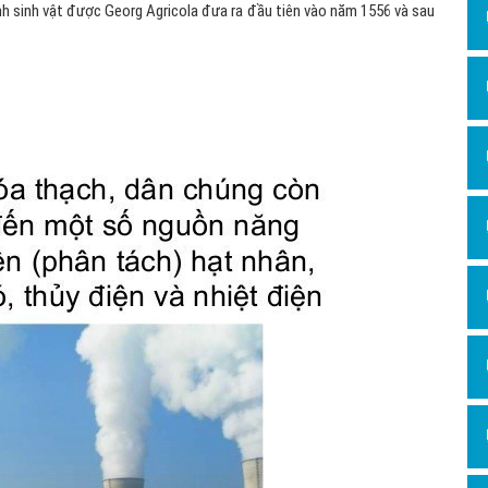
inh sinh vật được Georg Agricola đưa ra đầu tiên vào năm 1556 và sau
Hỏi đ
Thiết 
Quảng
Quảng
Định n
Nghĩa l
Phần 