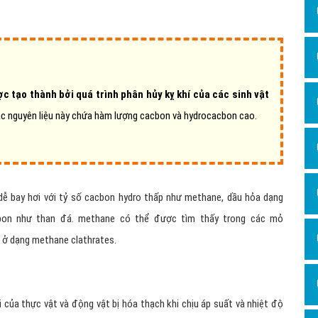
Dịch v
Hỏi đ
Hỏi đ
Hỏi đá
ợc tạo thành bởi quá trình phân hủy kỵ khí của các sinh vật
Hỏi đá
ác nguyên liệu này chứa hàm lượng cacbon và hydrocacbon cao.
Hỏi đ
Hỏi đá
Hỏi đá
dễ bay hơi với tỷ số cacbon hydro thấp như methane, dầu hỏa dạng
Quảng
cbon như than đá. methane có thể được tìm thấy trong các mỏ
Dịch v
c ở dạng methane clathrates.
Dịch v
Dịch v
 của thực vật và động vật bị hóa thạch khi chịu áp suất và nhiệt độ
Dịch v