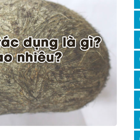
Hỏi đ
Thiết 
Quảng
Quảng
Định n
Nghĩa l
Phần 