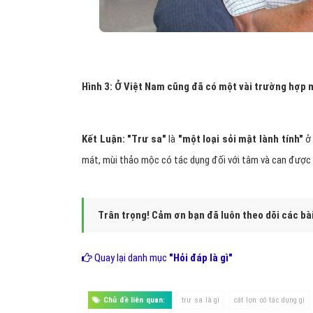
Hình 3: Ở Việt Nam cũng đã có một vài trường hợp
Kết Luận:
"Trư sa"
là
"một loại sỏi mật lành tính"
ở 
mát, mùi thảo mộc có tác dụng đối với tâm và can được cho
Trân trọng! Cảm ơn bạn đã luôn theo dõi các bà
Quay lại danh mục
"Hỏi đáp là gì"
Chủ đề liên quan:
trư sa là gì
cát lợn có tác dụng gì