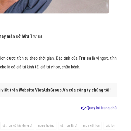
 may mắn sở hữu Trư sa
lợn được tích tụ theo thời gian. Đặc tính của
Trư sa
là vị ngọt, tính
 là có giá trị kinh tế, giá trị y học, chữa bệnh.
i viết trên Website VietAdsGroup.Vn của công ty chúng tôi!
Quay lại trang chủ
cật lợn có tác dụng gì
ngưu hoàng
cật lợn là gì
mua cát lợn
cát lợn