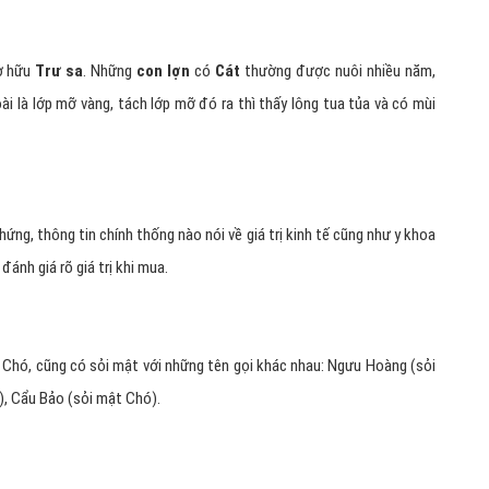
ở hữu
Trư sa
. Những
con lợn
có
Cát
thường được nuôi nhiều năm,
ài là lớp mỡ vàng, tách lớp mỡ đó ra thì thấy lông tua tủa và có mùi
hứng, thông tin chính thống nào nói về giá trị kinh tế cũng như y khoa
đánh giá rõ giá trị khi mua.
, Chó, cũng có sỏi mật với những tên gọi khác nhau: Ngưu Hoàng (sỏi
), Cẩu Bảo (sỏi mật Chó).