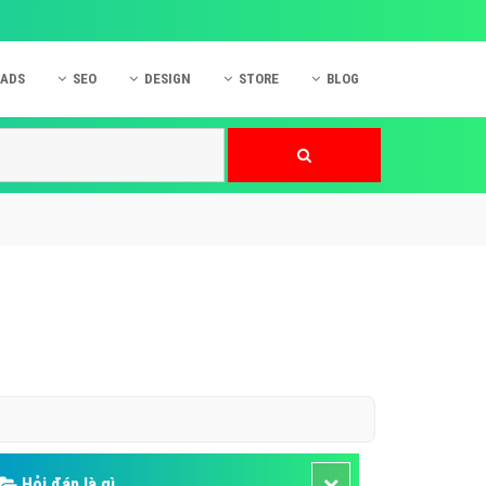
 ADS
SEO
DESIGN
STORE
BLOG
ner
 cáo Mobile
SEO Website
Thiết kế Web
nner
p quảng cáo Instagram
Dịch vụ SEO Website
Thiết kế Website
 cáo Zalo
Hỏi đáp SEO Google
Danh sách Website
 cáo Instagram
Thiết kế Landing Page
cáo Online
Dịch vụ thiết kế Website
 cáo Skype
Hỏi đáp Website
 cáo TVC
 cáo Cốc Cốc
mềm ứng dụng hay
Hỏi đáp là gì