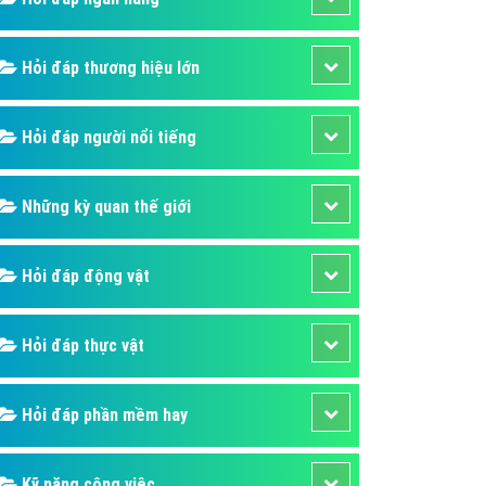
áp quảng cáo Youtube
kế ứng dụng
Hỏi đáp thương hiệu lớn
 cáo Cốc Cốc hiệu quả
Hỏi đáp người nổi tiếng
 cáo Zalo chuyên nghiệp
ghĩa
Những kỳ quan thế giới
à gì
mềm ứng dụng hay
Hỏi đáp động vật
Hỏi đáp thực vật
Hỏi đáp phần mềm hay
Kỹ năng công việc