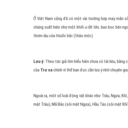
Ở Việt Nam cũng đã có một vài trường hợp may mắn s
chúng xuất hiện như một khối u rất lớn, bao bọc bên ngo
thơm dịu của thuốc bắc (thảo mộc).
Lưu ý:
Theo tác giả tìm hiểu hiện chưa có tài liệu, bằng c
của
Trư sa
chính vì thế bạn đọc cần lưu ý nhờ chuyên gia 
Ngoài ra, một số loài động vật khác như Trâu, Ngựa, Khỉ
mật Trâu), Mã Bảo (sỏi mật Ngựa), Hầu Táo (sỏi mật Khỉ