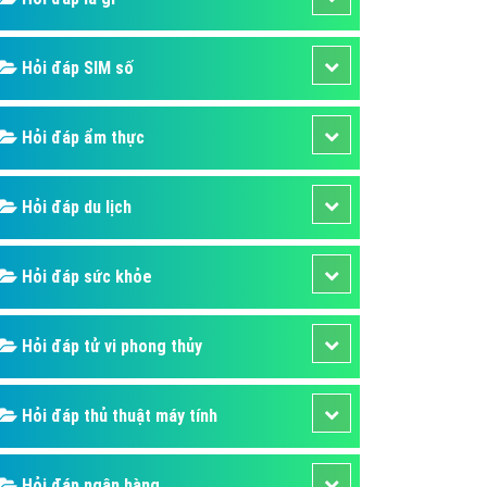
ụ Domain & Hosting
áp phần mềm
Hỏi đáp SIM số
áp quảng cáo TVC
p quảng cáo mobile
Hỏi đáp ẩm thực
p quảng cáo Online
áp quảng cáo Skype
Hỏi đáp du lịch
p Domain & Hosting
Hỏi đáp sức khỏe
p viết bài Marketing
 cáo Youtube
Hỏi đáp tử vi phong thủy
ụ quảng cáo Youtube
ụ quảng cáo Cốc Cốc
Hỏi đáp thủ thuật máy tính
ụ quảng cáo Tiktok
ụ quảng cáo Zalo
Hỏi đáp ngân hàng