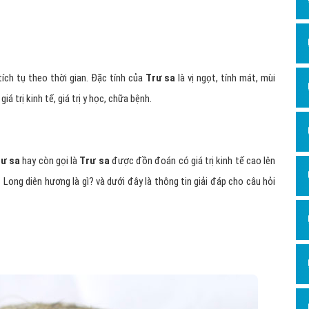
Dịch v
Hỏi đ
Hỏi đ
Hỏi đá
ích tụ theo thời gian. Đặc tính của
Trư sa
là vị ngọt, tính mát, mùi
 trị kinh tế, giá trị y học, chữa bệnh.
Hỏi đá
Hỏi đ
Hỏi đá
rư sa
hay còn gọi là
Trư sa
được đồn đoán có giá trị kinh tế cao lên
Hỏi đá
 Long diên hương là gì? và dưới đây là thông tin giải đáp cho câu hỏi
Quảng
Dịch v
Dịch v
Dịch v
Dịch v