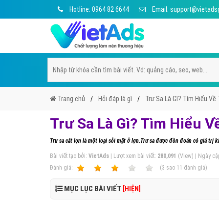
Hotline: 0964 82 6644
Email: support@vietads
Trang chủ
Hỏi đáp là gì
Trư Sa Là Gì? Tìm Hiểu Về 
Trư Sa Là Gì? Tìm Hiểu Về
Trư sa cát lợn là một loại sỏi mật ở lợn.Trư sa được đồn đoán có giá trị 
Bài viết tạo bởi:
VietAds
| Lượt xem bài viết:
280,091
(View) | Ngày cậ
Ðánh giá:
1
2
3
4
5
(
3
sao
11
đánh giá)
MỤC LỤC BÀI VIẾT
[HIỆN]