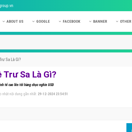
group.vn
ABOUT US
GOOGLE
FACEBOOK
BANNER
OTHER
Giới thiệu công ty Việt Ads
Kinh nghiệm quảng cáo Google
Kinh nghiệm quảng cáo Facebook
Dịch vụ quảng cáo Ban
Quảng
Hướng dẫn thanh toán Việt Ads
Kiến thức quảng cáo Google
Dịch vụ quảng cáo Facebook
Hỏi đáp quảng cáo Ba
Hỏi đá
Chính sách bảo mật Việt Ads
Dịch vụ quảng cáo Google
Kiến thức quảng cáo Facebook
Quảng cáo Banner
Quảng
Trư Sa Là Gì?
Chính sách bảo hành & bảo trì Việt Ads
Quảng cáo Google Adwords
Quảng cáo Facebook
Quảng
 Trư Sa Là Gì?
Liên hệ Việt Ads
Các hình thức quảng cáo Google
Hỏi đáp Facebook
Quảng 
kinh tế cao lên tới hàng chục nghìn USD
Chính sách đại lý Việt Ads
Hướng dẫn chạy quảng cáo Google
Quảng
p nhật nội dung gần nhất:
29-12-2024 23:54:51
Tiện ích mở rộng quảng cáo Google
Quảng
Hỏi đáp Google
Quảng
Phần 