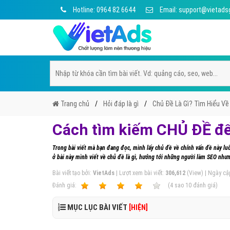
Hotline: 0964 82 6644
Email: support@vietads
Trang chủ
Hỏi đáp là gì
Chủ Đề Là Gì? Tìm Hiểu Về
Cách tìm kiếm CHỦ ĐỀ để
Trong bài viết mà bạn đang đọc, mình lấy chủ đề về chính vấn đề này lu
ở bài này mình viết về chủ đề là gì, hướng tới những người làm SEO như
Bài viết tạo bởi:
VietAds
| Lượt xem bài viết:
306,612
(View) | Ngày cậ
Ðánh giá:
1
2
3
4
5
(
4
sao
10
đánh giá)
MỤC LỤC BÀI VIẾT
[HIỆN]