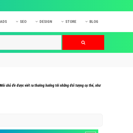
 ADS
SEO
DESIGN
STORE
BLOG
ner
 cáo Mobile
SEO Website
Thiết kế Web
nner
p quảng cáo Instagram
Dịch vụ SEO Website
Thiết kế Website
 cáo Zalo
Hỏi đáp SEO Google
Danh sách Website
 cáo Instagram
Thiết kế Landing Page
cáo Online
Dịch vụ thiết kế Website
m.Mỗi chủ đề được viết ra thường hướng tới những đối tượng cụ thể, như
 cáo Skype
Hỏi đáp Website
 cáo TVC
 cáo Cốc Cốc
mềm ứng dụng hay