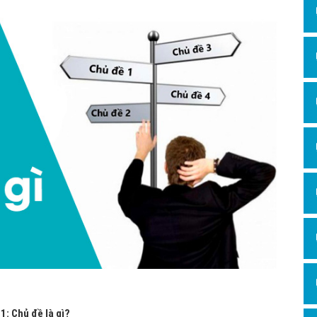
Hỏi đ
Thiết 
Quảng
Quảng
Định n
Nghĩa l
Phần 
1: Chủ đề là gì?