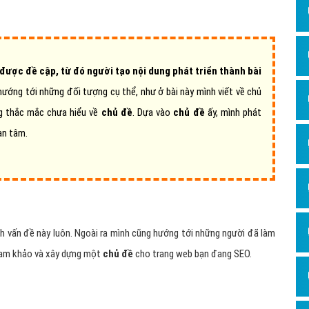
Dịch v
Hỏi đ
Hỏi đ
được đề cập, từ đó người tạo nội dung phát triển thành bài
Hỏi đá
ướng tới những đối tượng cụ thể, như ở bài này mình viết về chủ
Hỏi đá
g thắc mắc chưa hiểu về
chủ đề
. Dựa vào
chủ đề
ấy, mình phát
Hỏi đ
an tâm.
Hỏi đá
Hỏi đá
Quảng
Dịch v
h vấn đề này luôn. Ngoài ra mình cũng hướng tới những người đã làm
Dịch v
tham khảo và xây dựng một
chủ đề
cho trang web bạn đang SEO.
Dịch v
Dịch v