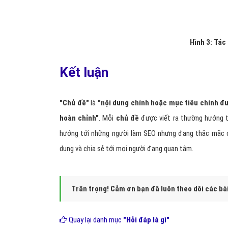
Hình 3: Tác
Kết luận
"Chủ đề"
là
"nội dung chính hoặc mục tiêu chính đư
hoàn chỉnh"
. Mỗi
chủ đề
được viết ra thường hướng tớ
hướng tới những người làm SEO nhưng đang thắc mắc c
dung và chia sẻ tới mọi người đang quan tâm.
Trân trọng! Cảm ơn bạn đã luôn theo dõi các bà
Quay lại danh mục
"Hỏi đáp là gì"