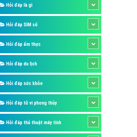
ụ Domain & Hosting
Hỏi đáp là gì
áp phần mềm
áp quảng cáo TVC
Hỏi đáp SIM số
p quảng cáo mobile
Hỏi đáp ẩm thực
p quảng cáo Online
áp quảng cáo Skype
Hỏi đáp du lịch
p Domain & Hosting
p viết bài Marketing
Hỏi đáp sức khỏe
 cáo Youtube
ụ quảng cáo Youtube
Hỏi đáp tử vi phong thủy
ụ quảng cáo Cốc Cốc
ụ quảng cáo Tiktok
Hỏi đáp thủ thuật máy tính
ụ quảng cáo Zalo