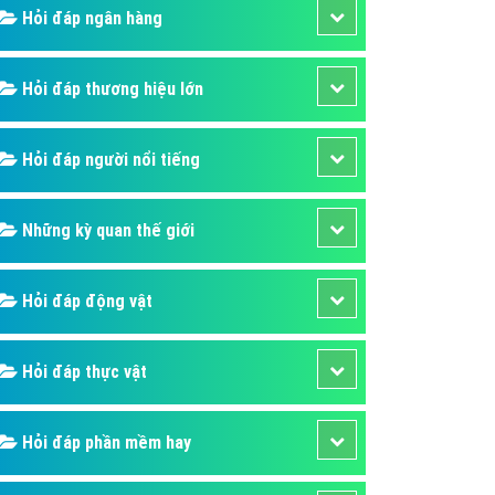
Hỏi đáp ngân hàng
áp quảng cáo Youtube
kế ứng dụng
Hỏi đáp thương hiệu lớn
 cáo Cốc Cốc hiệu quả
 cáo Zalo chuyên nghiệp
Hỏi đáp người nổi tiếng
ghĩa
à gì
Những kỳ quan thế giới
mềm ứng dụng hay
Hỏi đáp động vật
Hỏi đáp thực vật
Hỏi đáp phần mềm hay