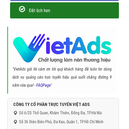
Đặt lịch hẹn
"VietAds gửi lời cảm ơn tới quý khách hàng đã luôn tin dùng
dịch vụ quảng cáo trực tuyến hiệu quả suốt chặng đường 9
năm vừa qua! -
FAQPage
"
CÔNG TY CỔ PHẦN TRỰC TUYẾN VIỆT ADS
Số 6/25 Thổ Quan, Khâm Thiên, Đống Đa, TP.Hà Nội
Số 36 Điện Biên Phủ, Đa Kao, Quận 1, TP.Hồ Chí Minh