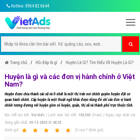
Hotline: 0964 82 6644
Trang chủ
Hỏi đáp là gì
Huyện Là Gì? Tìm Hiểu Về Huyện Là Gì?
Huyện là gì và các đơn vị hành chính ở Việt
Nam?
Huyện được chia thành các xã và ít nhất là một thị trấn nơi chính quyền huyện đặt cơ
quan hành chính. Cấp huyện là một thuật ngữ khác được dùng để chỉ các đơn vị hành
chính tương đương với huyện gồm có huyện, quận, thị xã và thành phố trực thuộc tỉnh.
Bài viết tạo bởi:
VietAds
| Lượt xem bài viết:
182,565
(View) | Ngày cập nhật nội
dung gần nhất:
29-12-2024 21:48:25
Ðánh giá:
1
2
3
4
5
(
5
sao
7
đánh giá)