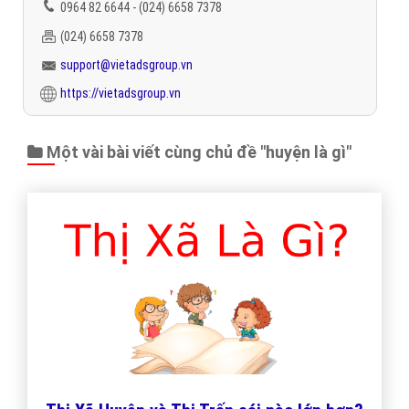
0964 82 6644 - (024) 6658 7378
(024) 6658 7378
support@vietadsgroup.vn
https://vietadsgroup.vn
Một vài bài viết cùng chủ đề "huyện là gì"