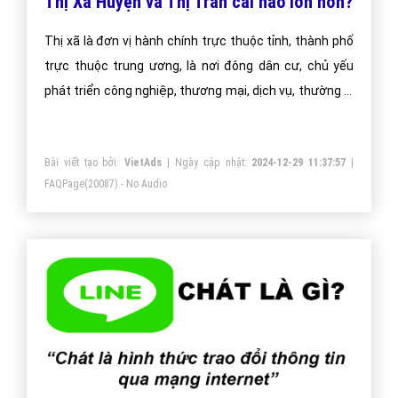
Thị Xã Huyện và Thị Trấn cái nào lớn hơn?
Thị xã là đơn vị hành chính trực thuộc tỉnh, thành phố
trực thuộc trung ương, là nơi đông dân cư, chủ yếu
phát triển công nghiệp, thương mại, dịch vụ, thường là
nơi tập trung các cơ quan đầu não của tỉnh.
Bài viết tạo bởi:
VietAds
| Ngày cập nhật:
2024-12-29 11:37:57
|
FAQPage
(20087) - No Audio