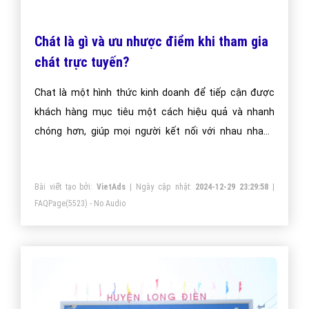
Chát là gì và ưu nhược điểm khi tham gia
chát trực tuyến?
Chat là một hình thức kinh doanh để tiếp cận được
khách hàng mục tiêu một cách hiệu quả và nhanh
chóng hơn, giúp mọi người kết nối với nhau nhanh
chóng và dễ dàng hơn. Chát là kênh trao đổi thông tin
được nhiều người sử dụng, đặc biệt là là giới trẻ, giúp
Bài viết tạo bởi:
VietAds
| Ngày cập nhật:
2024-12-29 23:29:58
|
tất cả mọi người trao đổi thông tin trên toàn thế giới
FAQPage
(5523) - No Audio
và làm việc luôn trên internet.