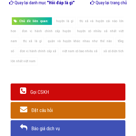
Quay lại danh mục
"Hỏi đáp là gì"
Quay lại trang chủ
Chủ đề liên quan:
huyện là gì
thị xã và huyện cái nào lớn
hơn
đơn vị hành chính cấp huyện
huyện có nhiều xã nhất việt
nam
thị xã là gì
quận và huyện khác nhau như thế nào
tổng
số
đơn vị hành chính cấp xã
việt nam có bao nhiêu xã
xã có diện tích
lớn nhất việt nam
Gọi CSKH
Đặt câu hỏi
Báo giá dịch vụ