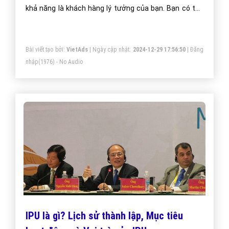
khả năng là khách hàng lý tưởng của bạn. Bạn có thể
đạt được tỷ lệ chuyển đổi cao hơn giữa khả năng ghé
thăm website và mua hàng, sử dụng dịch vụ
Bài viết tạo bởi:
VietAds
| Ngày cập nhật:
2024-12-29 17:56:50
|
Đăng
nhập
(1976) - No Audio
IPU là gì? Lịch sử thành lập, Mục tiêu