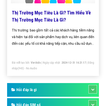
Thị Trường Mục Tiêu Là Gì? Tìm Hiểu Về
Thị Trường Mục Tiêu Là Gì?
Thị trường: bao gồm tất cả các khách hàng tiềm năng
và hiện tại đối với sản phẩm hay dịch vụ, liên quan đến
đến các yếu tố có khả năng tiếp cận, nhu cầu sử dụng,
mong muốn, nguồn tài chính để thực hiện hành vi trao
đổi. Thị trường là nơi trao đổi giữa người bán và người
Bài viết tạo bởi:
VietAds
| Ngày cập nhật:
2024-12-31 16:21:17
|
Đăng
mua, đem lại giá trị cho 2 bên.
nhập
(943) - No Audio
Hỏi đáp là gì
Hỏi đáp SIM số