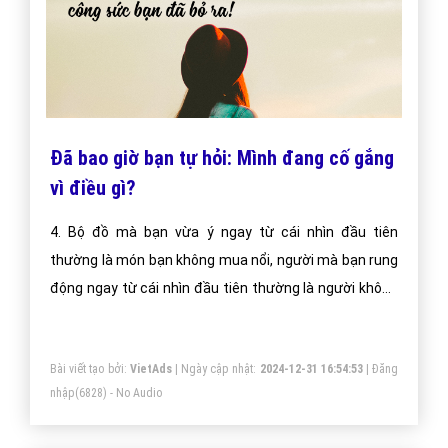
Đã bao giờ bạn tự hỏi: Mình đang cố gắng
vì điều gì?
4. Bộ đồ mà bạn vừa ý ngay từ cái nhìn đầu tiên
thường là món bạn không mua nổi, người mà bạn rung
động ngay từ cái nhìn đầu tiên thường là người không
thích bạn, thứ bạn thật sự thích thật sự muốn, chẳng
có gì là dễ dàng đạt được, đấy chính là lý do để cố
Bài viết tạo bởi:
VietAds
| Ngày cập nhật:
2024-12-31 16:54:53
|
Đăng
gắng.
nhập
(6828) - No Audio