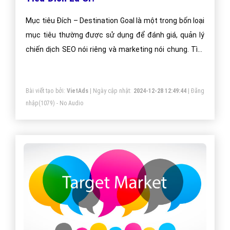
Mục tiêu Đích – Destination Goal là một trong bốn loại
mục tiêu thường được sử dụng để đánh giá, quản lý
chiến dịch SEO nói riêng và marketing nói chung. Tìm
hiểu Mục tiêu Đích là gì và cách cài đặt mục tiêu Đích
– Destination Goal.
Bài viết tạo bởi:
VietAds
| Ngày cập nhật:
2024-12-28 12:49:44
|
Đăng
nhập
(1079) - No Audio