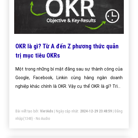
OKR là gì? Từ A đến Z phương thức quản
trị mục tiêu OKRs
Một trong những bí mật đằng sau sự thành công của
Google, Facebook, Linkin cùng hàng ngàn doanh
nghiệp khác chính là OKR. Vậy cụ thể OKR là gì? Trình
tự thực hiện OKR như nào? Những nguyên lý của OKR
là gì? Cách phân loại OKR… Bài viết dưới đây của
Bài viết tạo bởi:
VietAds
| Ngày cập nhật:
2024-12-29 23:48:59
|
Đăng
VietAdsGroup.Vn sẽ giúp bạn có cái nhìn tổng quát về
nhập
(1348) - No Audio
phương thức quản trị mục tiêu OKR, cùng tìm hiểu
nhé!.