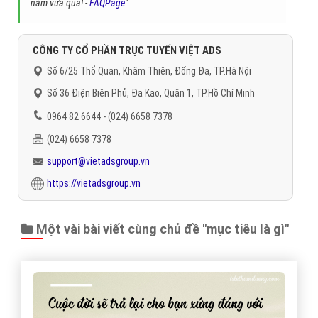
năm vừa qua! -
FAQPage
"
CÔNG TY CỔ PHẦN TRỰC TUYẾN VIỆT ADS
Số 6/25 Thổ Quan, Khâm Thiên, Đống Đa, TP.Hà Nội
Số 36 Điện Biên Phủ, Đa Kao, Quận 1, TP.Hồ Chí Minh
0964 82 6644 - (024) 6658 7378
(024) 6658 7378
support@vietadsgroup.vn
https://vietadsgroup.vn
Một vài bài viết cùng chủ đề "mục tiêu là gì"