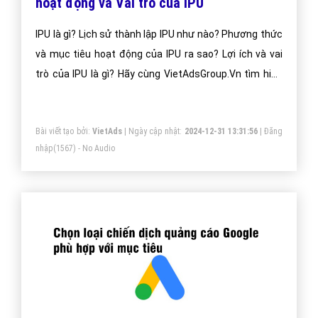
hoạt động và Vai trò của IPU
IPU là gì? Lịch sử thành lập IPU như nào? Phương thức
và mục tiêu hoạt động của IPU ra sao? Lợi ích và vai
trò của IPU là gì? Hãy cùng VietAdsGroup.Vn tìm hiểu
câu hỏi IPU là gì cũng như những vấn đề liên quan qua
bài viết dưới đây nhé!
Bài viết tạo bởi:
VietAds
| Ngày cập nhật:
2024-12-31 13:31:56
|
Đăng
nhập
(1567) - No Audio