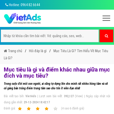
Hotline: 0964 82 6644
Trang chủ
Hỏi đáp là gì
Mục Tiêu Là Gì? Tìm Hiểu Về Mục Tiêu
Là Gì?
Mục tiêu là gì và điểm khác nhau giữa mục
đích và mục tiêu?
Trong cuộc đời mỗi con người, ai cũng tự dựng lên cho mình rất nhiều hồng tâm và sẽ
cố gắng bắn trúng điểm trung tâm sao cho tốn ít viên đạn nhất
Bài viết tạo bởi:
VietAds
| Lượt xem bài viết:
392,127
(View) | Ngày cập nhật nội
dung gần nhất:
29-12-2024 18:42:17
Ðánh giá:
1
2
3
4
5
(
4
sao
6
đánh giá)