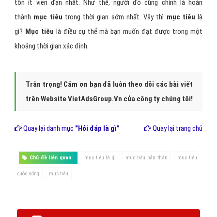
tốn ít viên đạn nhất. Như thế, người đó cũng chính là hoàn
thành
mục tiêu
trong thời gian sớm nhất. Vậy thì
mục tiêu
là
gì?
Mục tiêu
là điều cụ thể mà bạn muốn đạt được trong một
khoảng thời gian xác định.
Trân trọng! Cảm ơn bạn đã luôn theo dõi các bài viết
trên Website VietAdsGroup.Vn của công ty chúng tôi!
Quay lại danh mục
"Hỏi đáp là gì"
Quay lại trang chủ
Chủ đề liên quan:
mục tiêu là gì
mục tiêu bản thân
mục tiêu
cuộc sống
mục tiêu