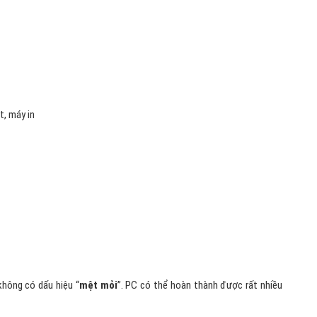
t, máy in
không có dấu hiệu “
mệt mỏi
”. PC có thể hoàn thành được rất nhiều