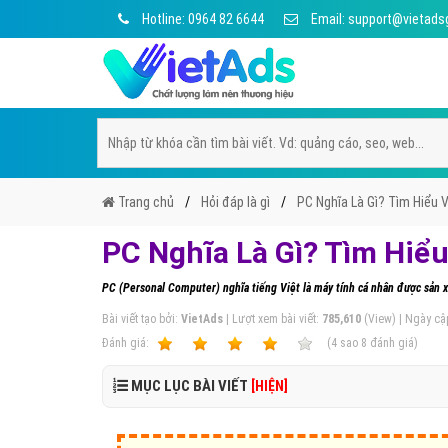
Hotline: 0964 82 6644
Email: support@vietads
Trang chủ
Hỏi đáp là gì
PC Nghĩa Là Gì? Tìm Hiểu 
PC Nghĩa Là Gì? Tìm Hiể
PC (Personal Computer) nghĩa tiếng Việt là máy tính cá nhân được sản xu
Bài viết tạo bởi:
VietAds
| Lượt xem bài viết:
785,610
(View) | Ngày cậ
Ðánh giá:
1
2
3
4
5
(
4
sao
8
đánh giá)
MỤC LỤC BÀI VIẾT
[HIỆN]