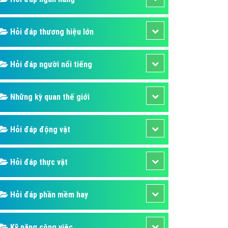
áp quảng cáo Youtube
kế ứng dụng
Hỏi đáp thương hiệu lớn
 cáo Cốc Cốc hiệu quả
Hỏi đáp người nổi tiếng
 cáo Zalo chuyên nghiệp
ghĩa
Những kỳ quan thế giới
à gì
mềm ứng dụng hay
Hỏi đáp động vật
Hỏi đáp thực vật
Hỏi đáp phần mềm hay
Kỹ năng công việc