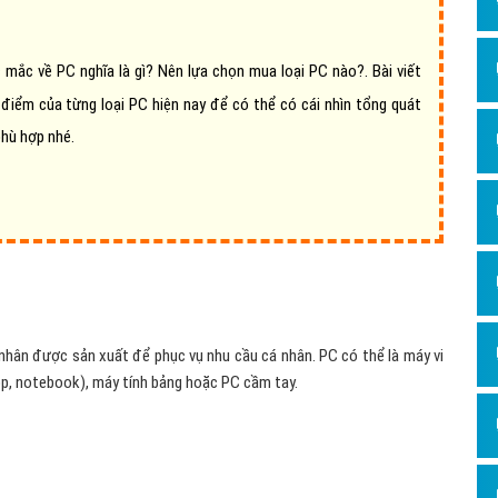
Dịch v
Hỏi đ
 mắc về PC nghĩa là gì? Nên lựa chọn mua loại PC nào?
.
Bài viết
Hỏi đ
điểm của từng loại PC hiện nay để có thể có cái nhìn tổng quát
Hỏi đá
hù hợp nhé.
Hỏi đá
Hỏi đ
Hỏi đá
Hỏi đá
Quảng
nhân được sản xuất để phục vụ nhu cầu cá nhân. PC có thể là máy vi
Dịch v
top, notebook), máy tính bảng hoặc PC cầm tay.
Dịch v
Dịch v
Dịch v