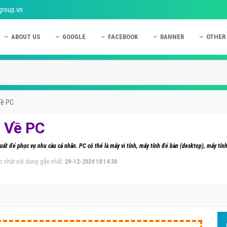
group.vn
ABOUT US
GOOGLE
FACEBOOK
BANNER
OTHER
Giới thiệu công ty Việt Ads
Kinh nghiệm quảng cáo Google
Kinh nghiệm quảng cáo Facebook
Dịch vụ quảng cáo Ban
Quảng
Hướng dẫn thanh toán Việt Ads
Kiến thức quảng cáo Google
Dịch vụ quảng cáo Facebook
Hỏi đáp quảng cáo Ba
Hỏi đá
Chính sách bảo mật Việt Ads
Dịch vụ quảng cáo Google
Kiến thức quảng cáo Facebook
Quảng cáo Banner
Quảng
Về PC
Chính sách bảo hành & bảo trì Việt Ads
Quảng cáo Google Adwords
Quảng cáo Facebook
Quảng
u Về PC
Liên hệ Việt Ads
Các hình thức quảng cáo Google
Hỏi đáp Facebook
Quảng 
ất để phục vụ nhu cầu cá nhân. PC có thể là máy vi tính, máy tính để bàn (desktop), máy tính
Chính sách đại lý Việt Ads
Hướng dẫn chạy quảng cáo Google
Quảng
p nhật nội dung gần nhất:
29-12-2024 18:14:30
Tiện ích mở rộng quảng cáo Google
Quảng
Hỏi đáp Google
Quảng
Phần 