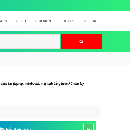
 ADS
SEO
DESIGN
STORE
BLOG
ner
 cáo Mobile
SEO Website
Thiết kế Web
nner
p quảng cáo Instagram
Dịch vụ SEO Website
Thiết kế Website
 cáo Zalo
Hỏi đáp SEO Google
Danh sách Website
 cáo Instagram
Thiết kế Landing Page
cáo Online
Dịch vụ thiết kế Website
 xách tay (laptop, notebook), máy tính bảng hoặc PC cầm tay.
 cáo Skype
Hỏi đáp Website
 cáo TVC
 cáo Cốc Cốc
mềm ứng dụng hay
Hỏi đáp là gì