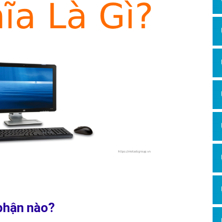
Hỏi đ
Thiết 
Quảng
Quảng
Định n
Nghĩa l
Phần 
phận nào?