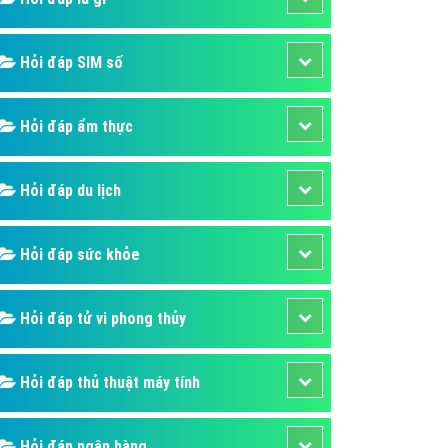
ụ Domain & Hosting
áp phần mềm
Hỏi đáp SIM số
áp quảng cáo TVC
p quảng cáo mobile
Hỏi đáp ẩm thực
p quảng cáo Online
áp quảng cáo Skype
Hỏi đáp du lịch
p Domain & Hosting
Hỏi đáp sức khỏe
p viết bài Marketing
 cáo Youtube
Hỏi đáp tử vi phong thủy
ụ quảng cáo Youtube
ụ quảng cáo Cốc Cốc
Hỏi đáp thủ thuật máy tính
ụ quảng cáo Tiktok
ụ quảng cáo Zalo
Hỏi đáp ngân hàng