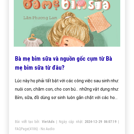
Bà mẹ bỉm sữa và nguồn gốc cụm từ Bà
mẹ bỉm sữa từ đâu?
Lúc này họ phải tất bật với các công việc sau sinh như:
nuôi con, chăm con, cho con bú… những vật dụng như:
Bỉm, sữa, đồ dùng sơ sinh luôn gắn chặt với các hoạt
động hàng ngày của họ.
Bài viết tạo bởi:
VietAds
| Ngày cập nhật:
2024-12-29 06:07:19
|
FAQPage
(4186) - No Audio