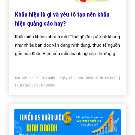
Khẩu hiệu là gì và yếu tố tạo nên khẩu
hiệu quảng cáo hay?
Khẩu hiệu không phải là một “thứ gì” đó quá kinh khủng
như nhiều bạn đọc vẫn đang hình dung, thực tế nguồn
gốc của Khẩu Hiệu của mỗi doanh nghiệp thường gắn
liền với tính đặc trưng về sản phẩm mà doanh nghiệp
đó kinh doanh.
Bài viết tạo bởi:
VietAds
| Ngày cập nhật:
2024-12-28 15:33:30
|
FAQPage
(5897) - No Audio