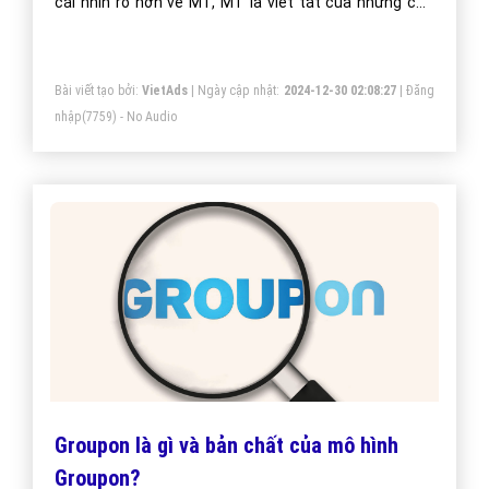
cái nhìn rõ hơn về MT, MT là viết tắt của những chữ
nào? và cách hiểu đúng nhất về MT trong kinh doanh.
Hãy cùng xem nhé!
Bài viết tạo bởi:
VietAds
| Ngày cập nhật:
2024-12-30 02:08:27
|
Đăng
nhập
(7759) - No Audio
Groupon là gì và bản chất của mô hình
Groupon?