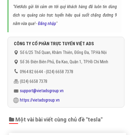
"VietAds gửi lời cảm ơn tới quý khách hàng đã luôn tin dùng
dịch vụ quảng cáo trực tuyến hiệu quả suốt chặng đường 9
năm vừa qua! -
Đăng nhập
"
CÔNG TY CỔ PHẦN TRỰC TUYẾN VIỆT ADS
Số 6/25 Thổ Quan, Khâm Thiên, Đống Đa, TP.Hà Nội
Số 36 Điện Biên Phủ, Đa Kao, Quận 1, TP.Hồ Chí Minh
0964 82 6644 - (024) 6658 7378
(024) 6658 7378
support@vietadsgroup.vn
https://vietadsgroup.vn
Một vài bài viết cùng chủ đề "tesla"