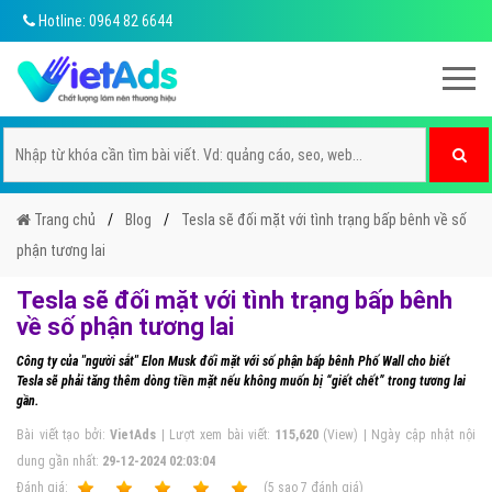
Hotline: 0964 82 6644
Trang chủ
Blog
Tesla sẽ đối mặt với tình trạng bấp bênh về số
phận tương lai
Tesla sẽ đối mặt với tình trạng bấp bênh
về số phận tương lai
Công ty của "người sắt" Elon Musk đối mặt với số phận bấp bênh Phố Wall cho biết
Tesla sẽ phải tăng thêm dòng tiền mặt nếu không muốn bị “giết chết” trong tương lai
gần.
Bài viết tạo bởi:
VietAds
| Lượt xem bài viết:
115,620
(View) | Ngày cập nhật nội
dung gần nhất:
29-12-2024 02:03:04
Ðánh giá:
1
2
3
4
5
(
5
sao
7
đánh giá)