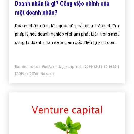
Doanh nhân là gì? Công việc chính của
một doanh nhân?
Doanh nhân cũng là người sẽ phải chịu trách nhiệm
pháp lý nếu doanh nghiệp vi phạm phát luật trong một
công ty doanh nhân sẽ là giám đốc. Nếu tự kinh doanh
ko thành lập công ty doanh nhân sẽ là chủ cửa hàng
chủ hộ kinh doanh cá thể.
Bài viết tạo bởi:
VietAds
| Ngày cập nhật:
2024-12-30 10:39:35
|
FAQPage
(2876) - No Audio