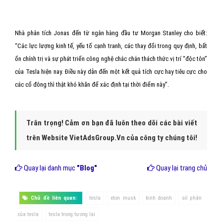
Nhà phân tích Jonas đến từ ngân hàng đầu tư Morgan Stanley cho biết:
“Các lực lượng kinh tế, yếu tố cạnh tranh, các thay đổi trong quy định, bất
ổn chính trị và sự phát triển công nghệ chắc chắn thách thức vị trí “độc tôn”
của Tesla hiện nay. Điều này dẫn đến một kết quả tích cực hay tiêu cực cho
các cổ đông thì thật khó khăn để xác định tại thời điểm này”.
Trân trọng! Cảm ơn bạn đã luôn theo dõi các bài viết
trên Website VietAdsGroup.Vn của công ty chúng tôi!
Quay lại danh mục
"Blog"
Quay lại trang chủ
Chủ đề liên quan:
tesla
elon musk
kinh doanh
số phận
của tesla
tesla trong tương lai