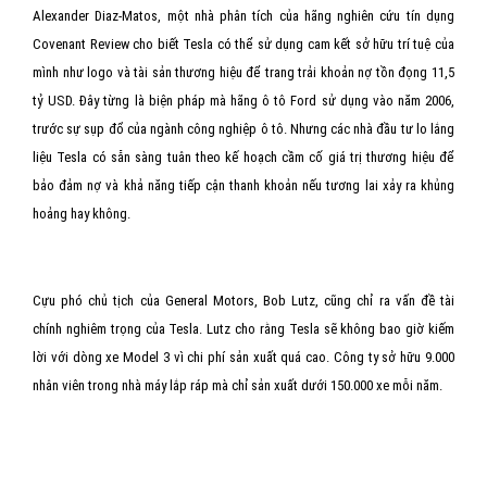
Alexander Diaz-Matos, một nhà phân tích của hãng nghiên cứu tín dụng
Covenant Review cho biết Tesla có thể sử dụng cam kết sở hữu trí tuệ của
mình như logo và tài sản thương hiệu để trang trải khoản nợ tồn đọng 11,5
tỷ USD. Đây từng là biện pháp mà hãng ô tô Ford sử dụng vào năm 2006,
trước sự sụp đổ của ngành công nghiệp ô tô. Nhưng các nhà đầu tư lo lắng
liệu Tesla có sẵn sàng tuân theo kế hoạch cầm cố giá trị thương hiệu để
bảo đảm nợ và khả năng tiếp cận thanh khoản nếu tương lai xảy ra khủng
hoảng hay không.
Cựu phó chủ tịch của General Motors, Bob Lutz, cũng chỉ ra vấn đề tài
chính nghiêm trọng của Tesla. Lutz cho rằng Tesla sẽ không bao giờ kiếm
lời với dòng xe Model 3 vì chi phí sản xuất quá cao. Công ty sở hữu 9.000
nhân viên trong nhà máy lắp ráp mà chỉ sản xuất dưới 150.000 xe mỗi năm.