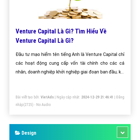
Venture Capital Là Gì? Tìm Hiểu Về
Venture Capital Là Gì?
Đầu tư mạo hiểm tên tiếng Anh là Venture Capital chỉ
các hoạt động cung cấp vốn tài chính cho các cá
nhân, doanh nghiệp khởi nghiệp giai đoạn ban đầu; khi
đó nhà đầu tư phải chấp nhận rủi ro cực lớn nếu dự án
mà mình đầu tư thất bại bù lại khi thành công thì số
Bài viết tạo bởi:
VietAds
| Ngày cập nhật:
2024-12-29 21:46:41
|
Đăng
tiền đầu tư đó sẽ trở thành cổ phần của doanh nghiệp
nhập
(2725) - No Audio
được Đầu tư mạo hiểm.
Design