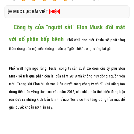
MỤC LỤC BÀI VIẾT
[HIỆN]
Công ty của "người sắt" Elon Musk đối mặt
với số phận bấp bênh
Phố Wall cho biết Tesla sẽ phải tăng
thêm dòng tiền mặt nếu không muốn bị “giết chết” trong tương lai gần.
Phố Wall nghi ngờ rằng Tesla, công ty sản xuất xe điện của tỷ phú Elon
Musk sẽ trải qua phần còn lại của năm 2018 mà không huy động nguồn vốn
mới. Trong khi Elon Musk vẫn kiên quyết rằng công ty có đủ khả năng tạo
dòng tiền bền vững tích cực vào năm 2018, các nhà phân tích hiện đang bận
rộn đưa ra những kịch bản làm thế nào Tesla có thể tăng dòng tiền mặt để
giải quyết khoản nợ hiện nay.