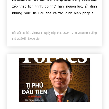
xếp theo lịch trình, có thời hạn, nguồn lực, ấn định
những mục tiêu cụ thể và xác định biện pháp tốt
nhất… để thực hiện một mục tiêu cuối cùng đã được
đề ra
Bài viết tạo bởi:
VietAds
| Ngày cập nhật:
2024-12-28 21:35:55
|
Đăng
nhập
(2903) - No Audio