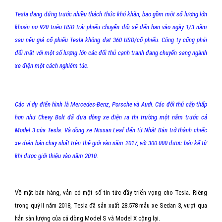
Tesla đang đứng trước nhiều thách thức khó khăn, bao gồm một số lượng lớn
khoản nợ 920 triệu USD trái phiếu chuyển đổi sẽ đến hạn vào ngày 1/3 năm
sau nếu giá cổ phiếu Tesla không đạt 360 USD/cổ phiếu. Công ty cũng phải
đối mặt với một số lượng lớn các đối thủ cạnh tranh đang chuyển sang ngành
xe điện một cách nghiêm túc.
Các ví dụ điển hình là Mercedes-Benz, Porsche và Audi. Các đối thủ cấp thấp
hơn như Chevy Bolt đã đưa dòng xe điện ra thị trường một năm trước cả
Model 3 của Tesla. Và dòng xe Nissan Leaf đến từ Nhật Bản trở thành chiếc
xe điện bán chạy nhất trên thế giới vào năm 2017, với 300.000 được bán kể từ
khi được giới thiệu vào năm 2010.
Về mặt bán hàng, vẫn có một số tin tức đầy triển vọng cho Tesla. Riêng
trong quý II năm 2018, Tesla đã sản xuất 28.578 mẫu xe Sedan 3, vượt qua
hẳn sản lượng của cả dòng Model S và Model X cộng lại.