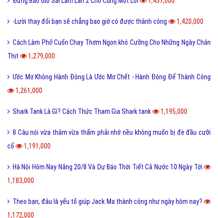
Đừng Bao Giờ Sai Lầm Lần 2 Cho Cùng Một Lỗi
1,457,000
-Lười thay đổi bạn sẽ chẳng bao giờ có được thành công
1,420,000
Cách Làm Phở Cuốn Chay Thơm Ngon khó Cưỡng Cho Những Ngày Chán
Thịt
1,279,000
Ước Mơ Không Hành Động Là Ước Mơ Chết - Hành Động Để Thành Công
1,261,000
Shark Tank Là Gì? Cách Thức Tham Gia Shark tank
1,195,000
8 Câu nói vừa thâm vừa thấm phải nhớ nều không muốn bị đè đầu cưỡi
cổ
1,191,000
Hà Nội Hôm Nay Nắng 20/8 Và Dự Báo Thời Tiết Cả Nước 10 Ngày Tới
1,183,000
Theo bạn, đâu là yếu tố giúp Jack Ma thành công như ngày hôm nay?
1,172,000