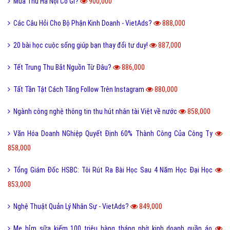
Mùa Thu Hà Nội Có Gì?
900,000
Các Câu Hỏi Cho Bộ Phận Kinh Doanh - VietAds?
888,000
20 bài học cuộc sống giúp bạn thay đổi tư duy!
887,000
Tết Trung Thu Bắt Nguồn Từ Đâu?
886,000
Tất Tần Tật Cách Tăng Follow Trên Instagram
880,000
Ngành công nghệ thông tin thu hút nhân tài Việt về nước
858,000
Văn Hóa Doanh NGhiệp Quyết Định 60% Thành Công Của Công Ty
858,000
Tổng Giám Đốc HSBC: Tôi Rút Ra Bài Học Sau 4 Năm Học Đại Học
853,000
Nghệ Thuật Quản Lý Nhân Sự - VietAds?
849,000
Mẹ bỉm sữa kiếm 100 triệu hàng tháng nhờ kinh doanh quần áo