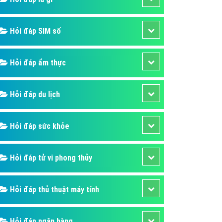
ụ Domain & Hosting
áp phần mềm
Hỏi đáp SIM số
áp quảng cáo TVC
p quảng cáo mobile
Hỏi đáp ẩm thực
p quảng cáo Online
áp quảng cáo Skype
Hỏi đáp du lịch
p Domain & Hosting
Hỏi đáp sức khỏe
p viết bài Marketing
 cáo Youtube
Hỏi đáp tử vi phong thủy
ụ quảng cáo Youtube
ụ quảng cáo Cốc Cốc
Hỏi đáp thủ thuật máy tính
ụ quảng cáo Tiktok
ụ quảng cáo Zalo
Hỏi đáp ngân hàng