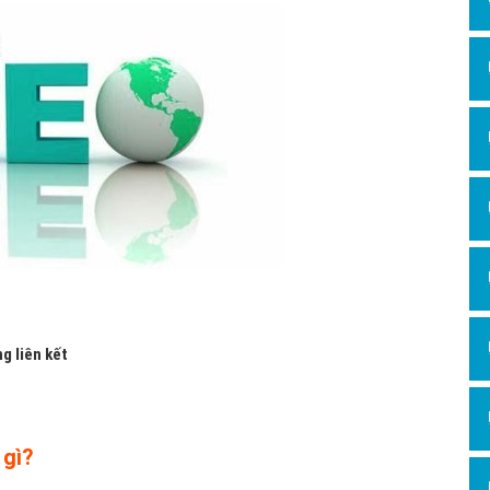
Hỏi đ
Thiết 
Quảng
Quảng
Định n
Nghĩa l
Phần 
g liên kết
 gì?