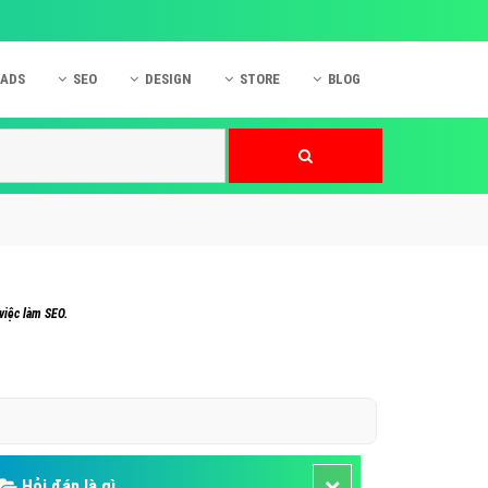
 ADS
SEO
DESIGN
STORE
BLOG
ner
 cáo Mobile
SEO Website
Thiết kế Web
nner
p quảng cáo Instagram
Dịch vụ SEO Website
Thiết kế Website
 cáo Zalo
Hỏi đáp SEO Google
Danh sách Website
 cáo Instagram
Thiết kế Landing Page
cáo Online
Dịch vụ thiết kế Website
việc làm SEO.
 cáo Skype
Hỏi đáp Website
 cáo TVC
 cáo Cốc Cốc
mềm ứng dụng hay
Hỏi đáp là gì