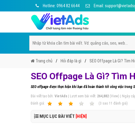
Hotline: 0964 82 6644
Email: support@vietads
Trang chủ
Hỏi đáp là gì
SEO Offpage Là Gì? Tìm H
SEO Offpage Là Gì? Tìm H
SEO offpage được thực hiện khi bạn đã hoàn thành tốt công việc trong SE
Bài viết tạo bởi:
VietAds
| Lượt xem bài viết:
264,882
(View) | Ngày cậ
Ðánh giá:
1
2
3
4
5
(
3
sao
11
đánh giá)
MỤC LỤC BÀI VIẾT
[HIỆN]