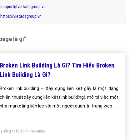
support@vietadsgroup.vn
https://vietadsgroup.vn
page là gì"
Broken Link Building Là Gì? Tìm Hiểu Broken
Link Building Là Gì?
Broken link building – Xây dựng liên kết gãy là một dạng
chiến thuật xây dựng liên kết (link building), mô tả việc một
nhà marketing liên lạc với một người quản trị trang web có
liên kết gãy trên trang web của mình và đề nghị được thay
thế chúng bằng một hoặc nhiều các lựa chọn thay thế có
|
Đăng nhập
(934) - No Audio
bao gồm trang web mục tiêu của mình.