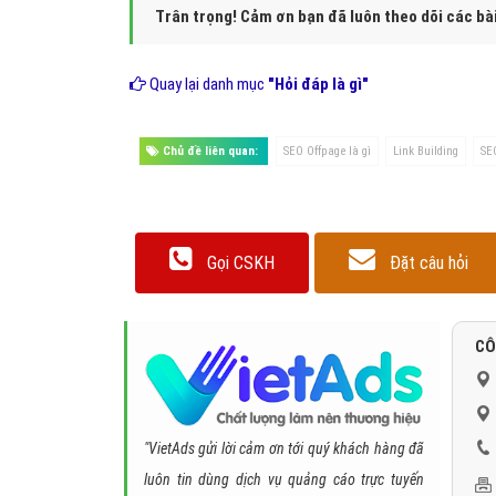
Trân trọng! Cảm ơn bạn đã luôn theo dõi các bà
Quay lại danh mục
"Hỏi đáp là gì"
Chủ đề liên quan:
SEO Offpage là gì
Link Building
SE
Gọi CSKH
Đặt câu hỏi
CÔ
"VietAds gửi lời cảm ơn tới quý khách hàng đã
luôn tin dùng dịch vụ quảng cáo trực tuyến