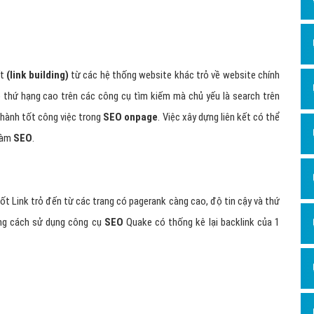
Dịch v
Hỏi đ
Hỏi đ
ết
(link building)
từ các hệ thống website khác trỏ về website chính
Hỏi đá
 thứ hạng cao trên các công cụ tìm kiếm mà chủ yếu là search trên
Hỏi đá
hành tốt công việc trong
SEO onpage
. Việc xây dựng liên kết có thể
Hỏi đ
làm
SEO
.
Hỏi đá
Hỏi đá
ốt Link trỏ đến từ các trang có pagerank càng cao, độ tin cậy và thứ
Quảng
ằng cách sử dụng công cụ
SEO
Quake có thống kê lại backlink của 1
Dịch v
Dịch v
Dịch v
Dịch v