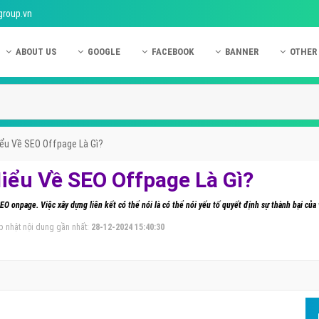
group.vn
ABOUT US
GOOGLE
FACEBOOK
BANNER
OTHER
Giới thiệu công ty Việt Ads
Kinh nghiệm quảng cáo Google
Kinh nghiệm quảng cáo Facebook
Dịch vụ quảng cáo Ban
Quảng
Hướng dẫn thanh toán Việt Ads
Kiến thức quảng cáo Google
Dịch vụ quảng cáo Facebook
Hỏi đáp quảng cáo Ba
Hỏi đá
Chính sách bảo mật Việt Ads
Dịch vụ quảng cáo Google
Kiến thức quảng cáo Facebook
Quảng cáo Banner
Quảng
iểu Về SEO Offpage Là Gì?
Chính sách bảo hành & bảo trì Việt Ads
Quảng cáo Google Adwords
Quảng cáo Facebook
Quảng
iểu Về SEO Offpage Là Gì?
Liên hệ Việt Ads
Các hình thức quảng cáo Google
Hỏi đáp Facebook
Quảng 
O onpage. Việc xây dựng liên kết có thể nói là có thể nói yếu tố quyết định sự thành bại của 
Chính sách đại lý Việt Ads
Hướng dẫn chạy quảng cáo Google
Quảng
p nhật nội dung gần nhất:
28-12-2024 15:40:30
Tiện ích mở rộng quảng cáo Google
Quảng
Hỏi đáp Google
Quảng
Phần 