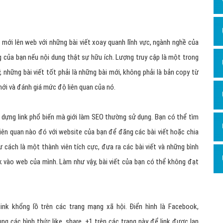
 mới lên web với những bài viết xoay quanh lĩnh vực, ngành nghề của
g của bạn nếu nội dung thật sự hữu ích. Lượng truy cập là một trong
 những bài viết tốt phải là những bài mới, không phải là bản copy từ
mới và đánh giá mức độ liên quan của nó.
y dựng link phổ biến mà giới làm SEO thường sử dụng. Bạn có thể tìm
iên quan nào đó với website của bạn để đăng các bài viết hoặc chia
ư cách là một thành viên tích cực, đưa ra các bài viết và những bình
nk vào web của mình. Làm như vậy, bài viết của bạn có thể không đạt
nk khổng lồ trên các trang mạng xã hội. Điển hình là Facebook,
ụng các hình thức like, share, +1 trên các trang này để link được lan