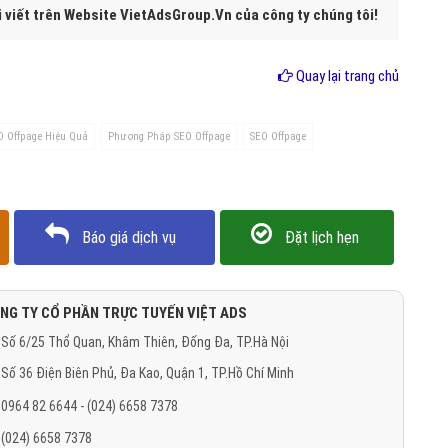
i viết trên Website VietAdsGroup.Vn của công ty chúng tôi!
Quay lại trang chủ
O Offpage Hiệu Quả
Phương Pháp SEO Offpage
SEO Offpage
Báo giá dịch vụ
Đặt lịch hẹn
NG TY CỔ PHẦN TRỰC TUYẾN VIỆT ADS
Số 6/25 Thổ Quan, Khâm Thiên, Đống Đa, TP.Hà Nội
Số 36 Điện Biên Phủ, Đa Kao, Quận 1, TP.Hồ Chí Minh
0964 82 6644 - (024) 6658 7378
(024) 6658 7378