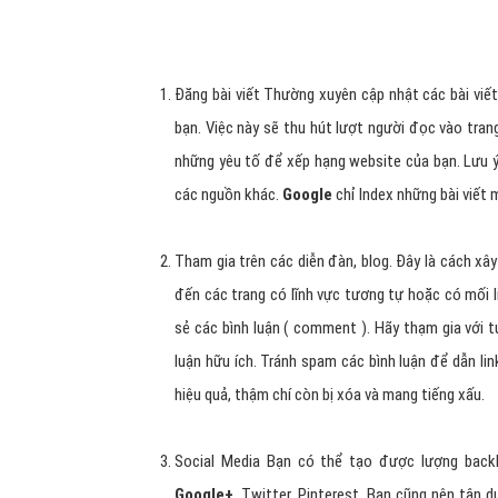
Đăng bài viết Thường xuyên cập nhật các bài viết
bạn. Việc này sẽ thu hút lượt người đọc vào tran
những yêu tố để xếp hạng website của bạn. Lưu ý,
các nguồn khác.
Google
chỉ Index những bài viết 
Tham gia trên các diễn đàn, blog. Đây là cách xâ
đến các trang có lĩnh vực tương tự hoặc có mối l
sẻ các bình luận ( comment ). Hãy thạm gia với t
luận hữu ích. Tránh spam các bình luận để dẫn li
hiệu quả, thậm chí còn bị xóa và mang tiếng xấu.
Social Media Bạn có thể tạo được lượng backli
Google+
, Twitter, Pinterest. Bạn cũng nên tận d