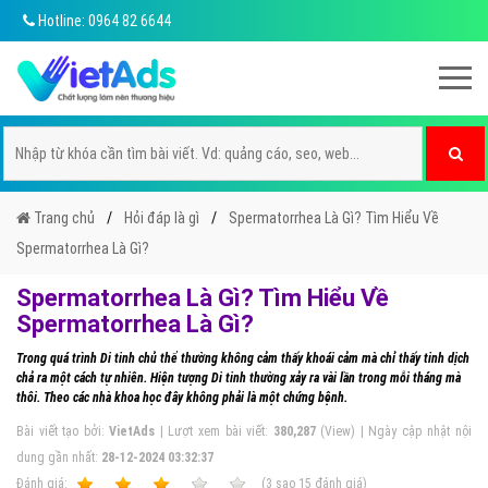
Hotline: 0964 82 6644
Trang chủ
Hỏi đáp là gì
Spermatorrhea Là Gì? Tìm Hiểu Về
Spermatorrhea Là Gì?
Spermatorrhea Là Gì? Tìm Hiểu Về
Spermatorrhea Là Gì?
Trong quá trình Di tinh chủ thể thường không cảm thấy khoái cảm mà chỉ thấy tinh dịch
chả ra một cách tự nhiên. Hiện tượng Di tinh thường xảy ra vài lần trong mỗi tháng mà
thôi. Theo các nhà khoa học đây không phải là một chứng bệnh.
Bài viết tạo bởi:
VietAds
| Lượt xem bài viết:
380,287
(View) | Ngày cập nhật nội
dung gần nhất:
28-12-2024 03:32:37
Ðánh giá:
1
2
3
4
5
(
3
sao
15
đánh giá)