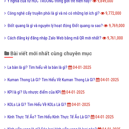
Ý nghĩa của từ HỌC TRƯỞNG trong giới trẻ hiện nay?
9,849,000
Công nghệ cấy truyền phôi là gì và nó có những lợi ích gì?
9,772,000
Điốt quang là gì và nguyên lý hoạt động Điốt quang ra sao?
9,769,000
Cách đăng ký đăng nhập Zalo Web bằng mã QR mới nhất?
9,761,000
Bài viết mới nhất cùng chuyên mục
La bàn là gì? Tìm hiểu về la bàn là gì?
04-01-2025
Kuman Thong Là Gì? Tìm Hiểu Về Kuman Thong Là Gì?
04-01-2025
KPI là gì? Ưu nhược điểm của KPI
04-01-2025
KOLs Là Gì? Tìm Hiểu Về KOLs Là Gì?
04-01-2025
Kính Thực Tế Ảo? Tìm Hiểu Kính Thực Tế Ảo Là Gì?
04-01-2025