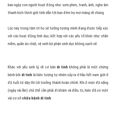
ban ngày con người hoạt động như: xem phim, tranh, ảnh, nghe âm
thanh kích thích giới tính dẫn tới ban đêm họ mơ màng về chúng.
Lúc này trong tâm trí họ sẽ tưởng tượng mình đang được tiếp xúc
với các hoạt động tình dục; kết hợp với các yếu tố khác như: chăn
mềm, quần áo chật, vệ sinh bộ phận sinh dục không sạch sẽ.
Khác với yếu sinh lý, về cơ bản
di tinh
không phải là một chứng
bệnh bởi
di tinh
là hiện tượng tự nhiên xảy ra ở hầu hết nam giới ở
độ tuổi từ dậy thì tới trưởng thành hoàn chỉnh. Khi ở mức độ nặng
(ngày vài lần) chủ thể cần phải đi khám và điều trị, hiện đã có một
vài cơ sở
chữa bệnh di tinh
.