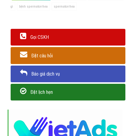
gì
bệnh spermatorrhea
spermatorrhea
Gọi CSKH
Đặt câu hỏi
Báo giá dịch vụ
Đặt lịch hẹn