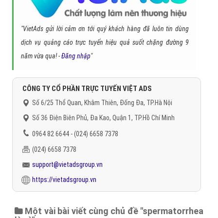
"VietAds gửi lời cảm ơn tới quý khách hàng đã luôn tin dùng
dịch vụ quảng cáo trực tuyến hiệu quả suốt chặng đường 9
năm vừa qua! -
Đăng nhập
"
CÔNG TY CỔ PHẦN TRỰC TUYẾN VIỆT ADS
Số 6/25 Thổ Quan, Khâm Thiên, Đống Đa, TP.Hà Nội
Số 36 Điện Biên Phủ, Đa Kao, Quận 1, TP.Hồ Chí Minh
0964 82 6644 - (024) 6658 7378
(024) 6658 7378
support@vietadsgroup.vn
https://vietadsgroup.vn
Một vài bài viết cùng chủ đề "spermatorrhea