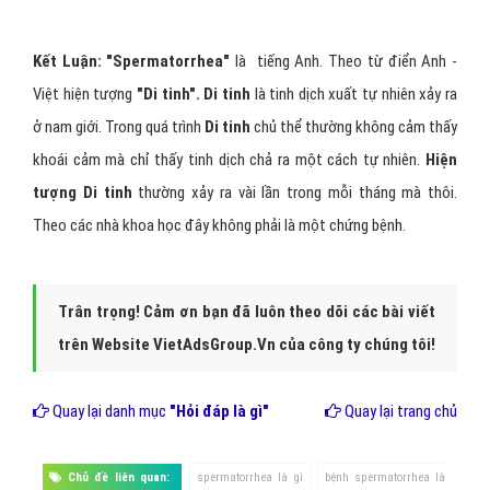
Kết Luận: "Spermatorrhea"
là tiếng Anh. Theo từ điển Anh -
Việt hiện tượng
"Di tinh".
Di tinh
là
tinh dịch xuất tự nhiên xảy ra
ở nam giới. Trong quá trình
Di tinh
chủ thể thường không cảm thấy
khoái cảm mà chỉ thấy tinh dịch chả ra một cách tự nhiên.
Hiện
tượng Di tinh
thường xảy ra vài lần trong mỗi tháng mà thôi.
Theo các nhà khoa học đây không phải là một chứng bệnh.
Trân trọng! Cảm ơn bạn đã luôn theo dõi các bài viết
trên Website VietAdsGroup.Vn của công ty chúng tôi!
Quay lại danh mục
"Hỏi đáp là gì"
Quay lại trang chủ
Chủ đề liên quan:
spermatorrhea là gì
bệnh spermatorrhea là