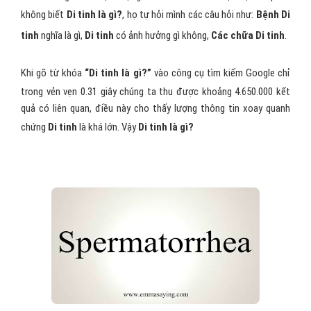
không biết
Di tinh là gì?
, họ tự hỏi mình các câu hỏi như:
Bệnh Di
tinh
nghĩa là gì,
Di tinh
có ảnh hưởng gì không,
Các chữa Di tinh
.
Khi gõ từ khóa
“Di tinh là gì?”
vào công cụ tìm kiếm Google chỉ
trong vẻn vẹn 0.31 giây chúng ta thu được khoảng 4.650.000 kết
quả có liên quan, điều này cho thấy lượng thông tin xoay quanh
chứng
Di tinh
là khá lớn. Vậy
Di tinh là gì?