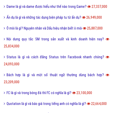
Ý nghĩa của số 19 và số 19 kết hợp với con số nào thì đẹp?
30,514,000
Kỷ yếu là gì và nguồn gốc của từ kỷ yếu bắt đầu từ đâu?
30,328,000
Cute là gì và các bạn nữ như thế nào được gọi là Cute?
28,272,000
Tuyến tính là gì và những ý nghĩa của tuyến tính?
27,605,000
Dame là gì và dame được hiểu như thế nào trong Game?
27,337,000
Ẩn dụ là gì và những tác dụng biện pháp tu từ ẩn dụ?
26,949,000
Ô môi là gì? Nguyên nhân và Dấu hiệu nhận biết ô môi
25,887,000
Nội dung quy tắc 5M trong sản xuất và kinh doanh hiện nay?
25,834,000
Status là gì và cách đăng Status trên Facebook nhanh chóng?
24,093,000