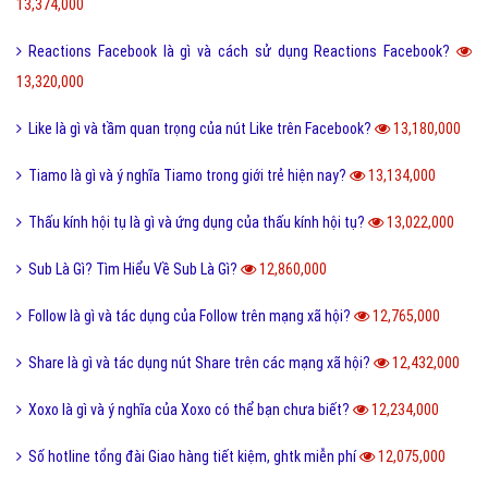
Dũng cảm là gì và tại sao cần phải có lòng dũng cảm?
13,803,000
QTQD là gì và QTQĐ mang ý nghĩa tiêu cực không?
13,660,000
Tiến hóa là gì và quá trình tiến hóa diễn ra như thế nào?
13,494,000
Định hướng là gì và cách định hướng nghề nghiệp tương lai?
13,374,000
Reactions Facebook là gì và cách sử dụng Reactions Facebook?
13,320,000
Like là gì và tầm quan trọng của nút Like trên Facebook?
13,180,000
Tiamo là gì và ý nghĩa Tiamo trong giới trẻ hiện nay?
13,134,000
Thấu kính hội tụ là gì và ứng dụng của thấu kính hội tụ?
13,022,000
Sub Là Gì? Tìm Hiểu Về Sub Là Gì?
12,860,000