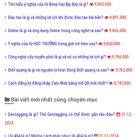
Cộng đồng là gì và các yếu tố tạo nên cộng đồng?
10,004,000
Kích thước ảnh bìa Fanpage Facebook chuẩn nhất
9,944,000
Hình xăm Hổ xuống núi ý nghĩa gì và có nên xăm không?
9,932,000
Chuỗi thức ăn là gì và phân loại chuỗi thức ăn hiện nay?
9,904,000
Tìm hiểu ý nghĩa của từ Beep hay Bíp Bép là gì?
9,903,000
Đào tạo là gì và những lợi ích khi được đào tạo bài bản?
9,891,000
Online là gì và ứng dụng Online trong công nghệ ra sao?
9,866,000
Ý nghĩa của từ HỌC TRƯỞNG trong giới trẻ hiện nay?
9,830,000
Công nghệ cấy truyền phôi là gì và nó có những lợi ích gì?
9,766,000
Điốt quang là gì và nguyên lý hoạt động Điốt quang ra sao?
9,762,000