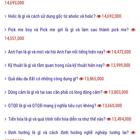
Nite là gì và những câu chúc ngủ ngon Nite G9 hay nhất?
14,891,000
Hình xăm chữ nhẫn là gì và ý nghĩa của hình xăm chữ nhẫn?
14,811,000
Cách phân biệt giữa Positive và Negative là gì?
14,793,000
Món nui tiếng Anh và một số cách chế biến món Nui ngon?
14,693,000
Holic là gì và cách sử dụng gốc từ aholic và holic?
14,692,000
Pick me boy và Pick me girl là gì và làm sao thành pick me?
14,551,000
Anti Fan là gì và một vài hội Anti Fan nổi tiếng hiện nay?
14,472,000
Kỹ thuật là gì và tầm quan trọng của kỹ thuật hiện nay?
13,999,000
Quả dâu da đất có những công dụng gì?
13,865,000