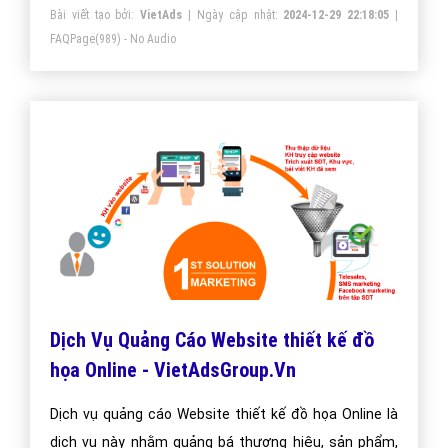
làm nhà thiết kế giỏi
Người thiết kế đồ họa tốt phải có những yêu cầu như:
vận dụng thành thạo những kỹ năng thiết kế, các phần
mềm thiết kế, có sự sáng tạo để truyền đạt thông tin
qua tác phẩm của mình đến người đọc, nắm bắt được
mục đích của khách hàng
Bài viết tạo bởi:
VietAds
| Ngày cập nhật:
2024-12-29 22:18:05
|
FAQPage
(989) - No Audio