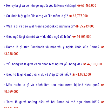
Lỗi 404 là gì? Những cách khắc phục lỗi 404 là gì?
5,018,438,000
FAQ là gì và câu hỏi thường gặp FAQ có quan trọng Website?
802,499,000
Một vài ví dụ về điệp cấu trúc là gì dễ hiểu?
125,298,000
I love you 3000 là gì và những ý nghĩa I love you 3000?
87,702,000
Honey là gì và có nên gọi người yêu là Honey không?
65,466,000
Sự khác biệt giữa File cứng và File mềm là gì?
63,737,000
Wall là gì và bão Wall trên Facebook có nghĩa là gì?
55,243,000
Điệp ngữ là gì và một vài ví dụ điệp ngữ dễ hiểu?
44,701,000
Dame là gì trên Facebook và một vài ý nghĩa khác của Dame?
43,938,000
Yếu bóng vía là gì và cách nhận biết người yếu bóng vía?
42,100,000