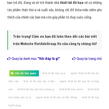
Kết luận
Hiểu biết về
chuyên môn thiết kế đồ họa
cũng như về thế giới
xung quanh để mỗi tác phẩm của bạn đều hữu dụng cho khách
hàng.Tôi tin rằng, với niềm đam mê và sự không ngừng học hỏi, các
bạn trẻ đã, đang và sẽ trở thành nhà
thiết kế đồ họa
sẽ có những
tác phẩm thật thú vị và xuất sắc, không chỉ để thỏa mãn niềm yêu
thích của chính các bạn mà còn góp phần tô đẹp cuộc sống.
Trân trọng! Cảm ơn bạn đã luôn theo dõi các bài viết
trên Website VietAdsGroup.Vn của công ty chúng tôi!
Quay lại danh mục
"Hỏi đáp là gì"
Quay lại trang chủ