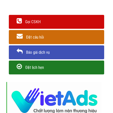
Chủ đề liên quan:
thiết kế đồ họa là gì
ngành thiết kế đồ họa thi
khối nào
thiết kế đồ họa học ở đâu
ngành thiết kế đồ họa thi trường
nào
thiết kế đồ họa cần học những gì
thiết kế đồ họa online
thiết kế đồ
họa tiếng anh là gì
ngành thiết kế đồ họa có khó không
thiết kế đồ họa
tuyển dụng
Gọi CSKH
Đặt câu hỏi
Báo giá dịch vụ
Đặt lịch hẹn