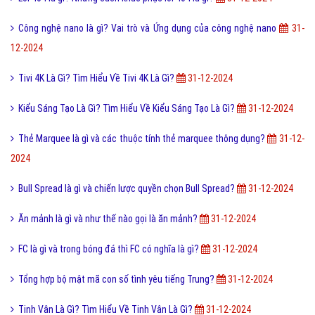
Cách đăng ký đăng nhập Zalo Web bằng mã QR mới nhất?
9,747,000
Bài viết mới nhất cùng chuyên mục
Geotagging là gì? Thẻ Geotagging có thể được gắn vào đâu?
31-12-
2024
Lỗi 404 là gì? Những cách khắc phục lỗi 404 là gì?
31-12-2024
Công nghệ nano là gì? Vai trò và Ứng dụng của công nghệ nano
31-
12-2024
Tivi 4K Là Gì? Tìm Hiểu Về Tivi 4K Là Gì?
31-12-2024
Kiểu Sáng Tạo Là Gì? Tìm Hiểu Về Kiểu Sáng Tạo Là Gì?
31-12-2024
Thẻ Marquee là gì và các thuộc tính thẻ marquee thông dụng?
31-12-
2024
Bull Spread là gì và chiến lược quyền chọn Bull Spread?
31-12-2024