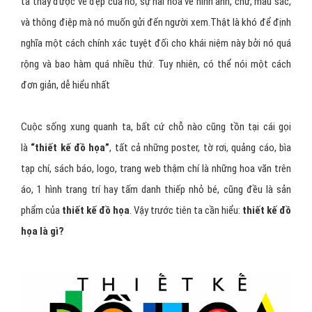
ta thấy được vẻ đẹp của nó, sự hài hòa về hình ảnh, chữ, màu sắc,
và thông điệp mà nó muốn gửi đến người xem.Thật là khó để định
nghĩa một cách chính xác tuyệt đối cho khái niệm này bởi nó quá
rộng và bao hàm quá nhiều thứ. Tuy nhiên, có thể nói một cách
đơn giản, dễ hiểu nhất
Cuộc sống xung quanh ta, bất cứ chỗ nào cũng tồn tại cái gọi
là
“thiết kế đồ họa”
, tất cả những poster, tờ rơi, quảng cáo, bìa
tạp chí, sách báo, logo, trang web thậm chí là những hoa văn trên
áo, 1 hình trang trí hay tấm danh thiếp nhỏ bé, cũng đều là sản
phẩm của
thiết kế đồ họa
. Vậy trước tiên ta cần hiểu:
thiết kế đồ
họa là gì?