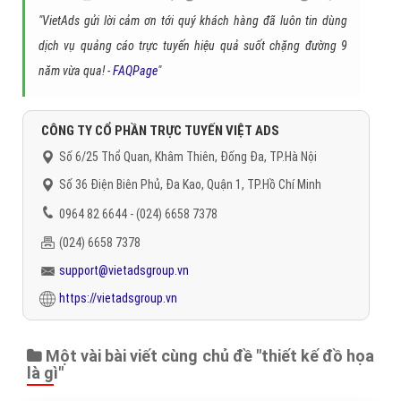
"VietAds gửi lời cảm ơn tới quý khách hàng đã luôn tin dùng
dịch vụ quảng cáo trực tuyến hiệu quả suốt chặng đường 9
năm vừa qua! -
FAQPage
"
CÔNG TY CỔ PHẦN TRỰC TUYẾN VIỆT ADS
Số 6/25 Thổ Quan, Khâm Thiên, Đống Đa, TP.Hà Nội
Số 36 Điện Biên Phủ, Đa Kao, Quận 1, TP.Hồ Chí Minh
0964 82 6644 - (024) 6658 7378