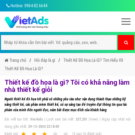
Hotline: 0964 82 6644
Trang chủ
Hỏi đáp là gì
Thiết Kế Đồ Họa Là Gì? Tìm Hiểu Về
Thiết Kế Đồ Họa Là Gì?
Thiết kế đồ họa là gì? Tôi có khả năng làm
nhà thiết kế giỏi
Người thiết kế đồ họa tốt phải có những yêu cầu như: vận dụng thành thạo những kỹ
năng thiết kế, các phần mềm thiết kế, có sự sáng tạo để truyền đạt thông tin qua tác
phẩm của mình đến người đọc, nắm bắt được mục đích của khách hàng
Bài viết tạo bởi:
VietAds
| Lượt xem bài viết:
237,351
(View) | Ngày cập nhật nội
dung gần nhất:
29-12-2024 22:18:05
Ðánh giá:
1
2
3
4
5
(
3
sao
16
đánh giá)