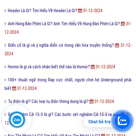
Ăn mảnh là gì và như thế nào gọi là ăn mảnh?
31-12-2024
FC là gì và trong bóng đá thì FC có nghĩa là gì?
31-12-2024
Tổng hợp bộ mật mã con số tình yêu tiếng Trung?
31-12-2024
Tinh Vân Là Gì? Tìm Hiểu Về Tinh Vân Là Gì?
31-12-2024
Header Là Gì? Tìm Hiểu Về Header Là Gì?
31-12-2024
Anh Hùng Bàn Phím Là Gì? Anh Tìm Hiểu Về Hùng Bàn Phím Là Gì?
31-
12-2024
Điển cố là gì và ý nghĩa điển có trong văn hóa truyền thống?
31-12-
2024
Homie là gì và cách nhận biết thế nào là Homie?
31-12-2024
Chat hỗ trợ
100+ thuật ngữ trong Rap cực chất, người chơi hệ Underground phải