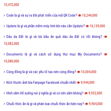
Software là gì và quá trình tạo Software trong bao lâu?
11,011,000
Link Facebook và cách dễ nhất để sử dụng link Facebook?
10,905,000
Leader là gì? Các yếu tố một Leader cần có?
10,801,000
Điển cố là gì và ý nghĩa điển có trong văn hóa truyền thống?
10,472,000
Code là gì và sự ra đời phát triển của mã QR Code?
10,244,000
Update là gì và phần mềm máy tính khi nào cần Update?
10,139,000
Dâu da đất là gì và bà bầu ăn quả dâu da đất có tốt không?
10,082,000
Documents là gì và cách sử dụng thư mục My Documents?
10,080,000