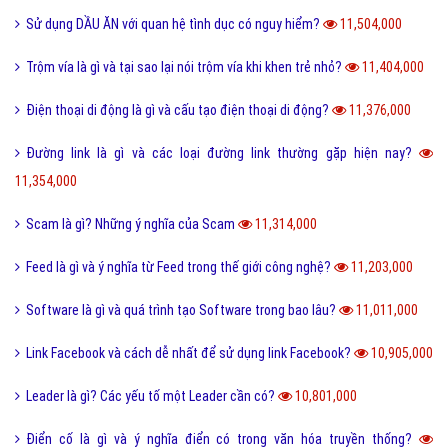
Homie là gì và cách nhận biết thế nào là Homie?
11,692,000
Phân loại các loài THỦY SẢN gồm những loài nào?
11,651,000
Thể thao là gì và các lợi ích của hoạt động thể thao?
11,580,000
San hô là gì và đặc điểm của san hô như thế nào?
11,505,000
Sử dụng DẦU ĂN với quan hệ tình dục có nguy hiểm?
11,504,000
Trộm vía là gì và tại sao lại nói trộm vía khi khen trẻ nhỏ?
11,404,000
Điện thoại di động là gì và cấu tạo điện thoại di động?
11,376,000
Đường link là gì và các loại đường link thường gặp hiện nay?
11,354,000
Scam là gì? Những ý nghĩa của Scam
11,314,000
Feed là gì và ý nghĩa từ Feed trong thế giới công nghệ?
11,203,000