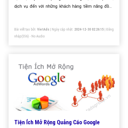
Dịch Vụ Quảng Cáo Website thiết kế đồ
họa Online - VietAdsGroup.Vn
Dịch vụ quảng cáo Website thiết kế đồ họa Online là
dịch vụ này nhằm quảng bá thương hiệu, sản phẩm,
dịch vụ đến với những khách hàng tiềm năng đồng
thời kích thích hành vi mua hàng của họ.
Bài viết tạo bởi:
VietAds
| Ngày cập nhật:
2024-12-30 02:26:15
|
Đăng
nhập
(556) - No Audio