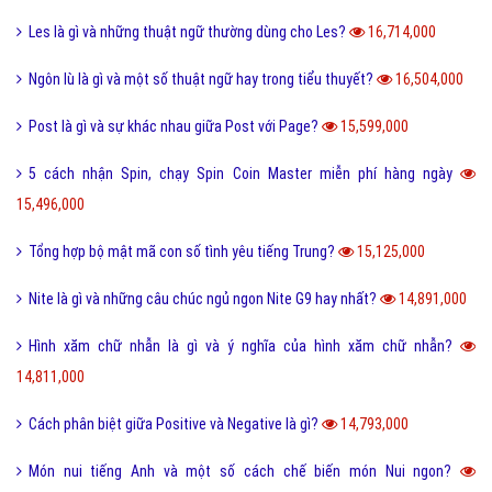
Nét đặc trưng của văn hóa ẩm thực 3 miền Việt Nam là gì?
18,417,000
Desktop là gì và các loại màn hình Desktop thông dụng?
18,297,000
Seo phi là gì và những tư thế Seo phi độc đáo?
18,273,000
Tại sao từ GNITE được giới trẻ hiện nay thích sử dụng?
17,381,000
Les là gì và những thuật ngữ thường dùng cho Les?
16,714,000
Ngôn lù là gì và một số thuật ngữ hay trong tiểu thuyết?
16,504,000
Post là gì và sự khác nhau giữa Post với Page?
15,599,000
5 cách nhận Spin, chạy Spin Coin Master miễn phí hàng ngày
15,496,000
Tổng hợp bộ mật mã con số tình yêu tiếng Trung?
15,125,000