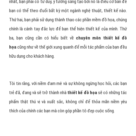
Nếu bạn đang băn khoăn câu hỏi trên thì xin thưa, câu trả lời là
hoàn toàn có thể, miễn là bản thân bạn có những yếu tố sau. Thứ
nhất, bạn phải có tư duy, ý tưởng sáng tạo bởi nó là điều cơ bản để
bạn có thể theo đuổi bất kỳ một ngành nghệ thuật, thiết kế nào.
Thứ hai, bạn phải sử dụng thành thạo các phần mềm đồ họa, chúng
chính là cánh tay đắc lực để bạn thể hiện thiết kế của mình. Thứ
ba, bạn cũng cần có hiểu biết về
chuyên môn thiết kế đồ
họa
cũng như về thế giới xung quanh để mỗi tác phẩm của bạn đều
hữu dụng cho khách hàng.
Tôi tin rằng, với niềm đam mê và sự không ngừng học hỏi, các bạn
trẻ đã, đang và sẽ trở thành nhà
thiết kế đồ họa
sẽ có những tác
phẩm thật thú vị và xuất sắc, không chỉ để thỏa mãn niềm yêu