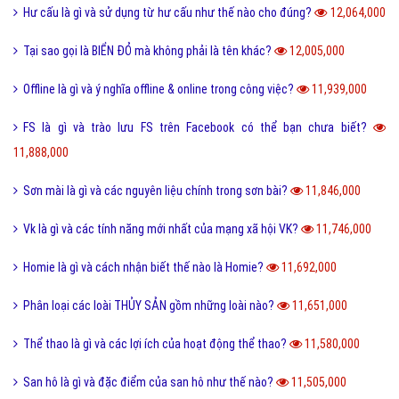
Follow là gì và tác dụng của Follow trên mạng xã hội?
12,765,000
Share là gì và tác dụng nút Share trên các mạng xã hội?
12,432,000
Xoxo là gì và ý nghĩa của Xoxo có thể bạn chưa biết?
12,234,000
Số hotline tổng đài Giao hàng tiết kiệm, ghtk miễn phí
12,075,000
Hư cấu là gì và sử dụng từ hư cấu như thế nào cho đúng?
12,064,000
Tại sao gọi là BIỂN ĐỎ mà không phải là tên khác?
12,005,000
Offline là gì và ý nghĩa offline & online trong công việc?
11,939,000
FS là gì và trào lưu FS trên Facebook có thể bạn chưa biết?
11,888,000
Sơn mài là gì và các nguyên liệu chính trong sơn bài?
11,846,000
Vk là gì và các tính năng mới nhất của mạng xã hội VK?
11,746,000