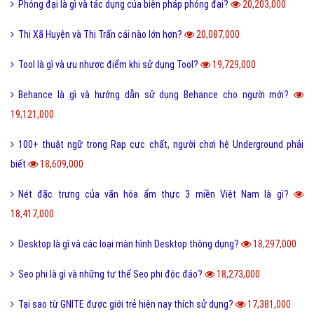
Bách hợp là gì và một số thuật ngữ thường dùng bách hợp?
23,209,000
FC là gì và trong bóng đá thì FC có nghĩa là gì?
23,100,000
Quotation là gì và báo giá trong tiếng anh có nghĩa là gì?
22,664,000
Phóng đại là gì và tác dụng của biện pháp phóng đại?
20,203,000
Thị Xã Huyện và Thị Trấn cái nào lớn hơn?
20,087,000
Tool là gì và ưu nhược điểm khi sử dụng Tool?
19,729,000
Behance là gì và hướng dẫn sử dụng Behance cho người mới?
19,121,000
100+ thuật ngữ trong Rap cực chất, người chơi hệ Underground phải
biết
18,609,000