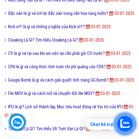
Đặc sản là gì và ích lợi đặc sản trong văn hóa vùng miền?
03-01-2025
Kick off là gì và những ý nghĩa của Kick off?
03-01-2025
Cloaking Là Gì? Tìm Hiểu Cloaking Là Gì?
03-01-2025
CV là gì và tại sao khi xin việc lại cần phải gửi CV trước?
03-01-2025
CPA là gì và công thức tính toán chi phí quảng cáo CPA?
03-01-2025
Google Bomb là gì và cách giải quyết tình trạng GG Bomb?
03-01-2025
File MOV là gì và cách mở và chuyển đổi file MOV?
03-01-2025
IPU là gì? Lịch sử thành lập, Mục tiêu hoạt động và Vai trò của IPU
03-
01-2025
Chat hỗ trợ
Tinh Vân Là Gì? Tìm Hiểu Về Tinh Vân Là Gì?
03-01-2025