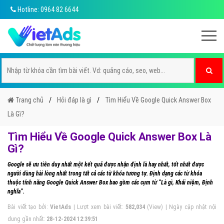
Hotline: 0964 82 6644
Trang chủ
Hỏi đáp là gì
Tìm Hiểu Về Google Quick Answer Box
Là Gì?
Tìm Hiểu Về Google Quick Answer Box Là
Gì?
Google sẽ ưu tiên duy nhất một kết quả được nhận định là hay nhất, tốt nhất được
người dùng hài lòng nhất trong tất cả các từ khóa tương tự. Định dạng các từ khóa
thuộc tính năng Google Quick Answer Box bao gồm các cụm từ “Là gì, Khái niệm, Định
nghĩa”.
Bài viết tạo bởi:
VietAds
| Lượt xem bài viết:
582,034
(View) | Ngày cập nhật nội
dung gần nhất:
28-12-2024 12:39:51