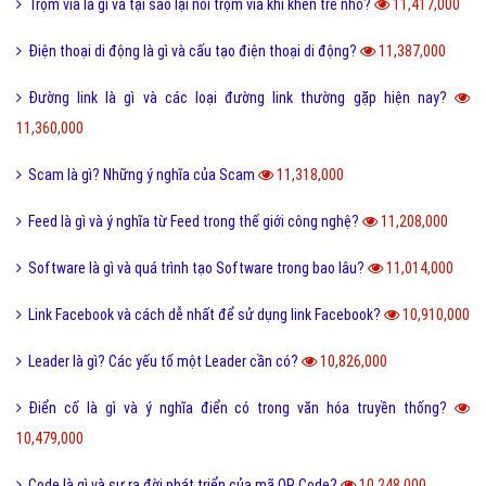
Trộm vía là gì và tại sao lại nói trộm vía khi khen trẻ nhỏ?
11,417,000
Điện thoại di động là gì và cấu tạo điện thoại di động?
11,387,000
Đường link là gì và các loại đường link thường gặp hiện nay?
11,360,000
Scam là gì? Những ý nghĩa của Scam
11,318,000
Feed là gì và ý nghĩa từ Feed trong thế giới công nghệ?
11,208,000
Software là gì và quá trình tạo Software trong bao lâu?
11,014,000
Link Facebook và cách dễ nhất để sử dụng link Facebook?
10,910,000
Leader là gì? Các yếu tố một Leader cần có?
10,826,000
Điển cố là gì và ý nghĩa điển có trong văn hóa truyền thống?
10,479,000
Code là gì và sự ra đời phát triển của mã QR Code?
10,248,000