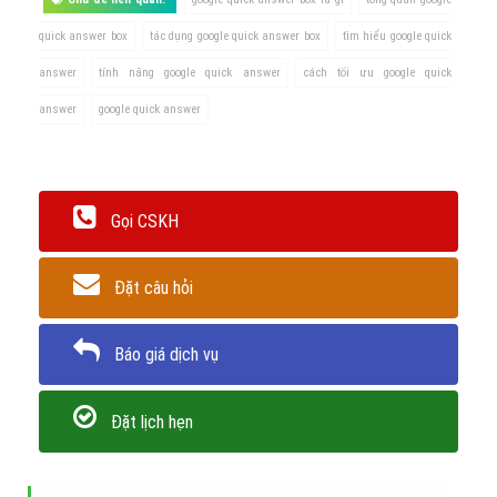
quick answer box
tác dụng google quick answer box
tìm hiểu google quick
answer
tính năng google quick answer
cách tối ưu google quick
answer
google quick answer
Gọi CSKH
Đặt câu hỏi
Báo giá dịch vụ
Đặt lịch hẹn