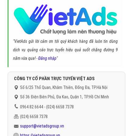
"VietAds gửi lời cảm ơn tới quý khách hàng đã luôn tin dùng
dịch vụ quảng cáo trực tuyến hiệu quả suốt chặng đường 9
năm vừa qua! -
Đăng nhập
"
CÔNG TY CỔ PHẦN TRỰC TUYẾN VIỆT ADS
Số 6/25 Thổ Quan, Khâm Thiên, Đống Đa, TP.Hà Nội
Số 36 Điện Biên Phủ, Đa Kao, Quận 1, TP.Hồ Chí Minh
0964 82 6644 - (024) 6658 7378
(024) 6658 7378
support@vietadsgroup.vn
https://vietadsgroup.vn