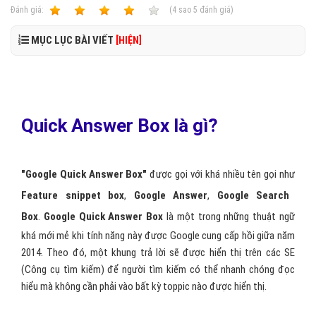
Ðánh giá:
1
2
3
4
5
(
4
sao
5
đánh giá)
MỤC LỤC BÀI VIẾT
[HIỆN]
Quick Answer Box là gì?
"Google Quick Answer Box"
được gọi với khá nhiều tên gọi như
Feature snippet box
,
Google Answer
,
Google Search
Box
.
Google Quick Answer Box
là một trong những thuật ngữ
khá mới mẻ khi tính năng này được Google cung cấp hồi giữa năm
2014. Theo đó, một khung trả lời sẽ được hiển thị trên các SE
(Công cụ tìm kiếm) để người tìm kiếm có thể nhanh chóng đọc
hiểu mà không cần phải vào bất kỳ toppic nào được hiển thị.