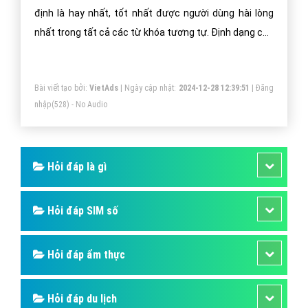
định là hay nhất, tốt nhất được người dùng hài lòng
nhất trong tất cả các từ khóa tương tự. Định dạng các
từ khóa thuộc tính năng Google Quick Answer Box bao
gồm các cụm từ “Là gì, Khái niệm, Định nghĩa”.
Bài viết tạo bởi:
VietAds
| Ngày cập nhật:
2024-12-28 12:39:51
|
Đăng
nhập
(528) - No Audio
Hỏi đáp là gì
Hỏi đáp SIM số
Hỏi đáp ẩm thực
Hỏi đáp du lịch