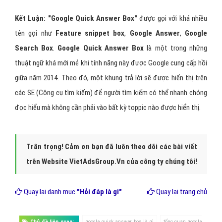
Kết Luận: "Google Quick Answer Box"
được gọi với khá nhiều
tên gọi như
Feature snippet box
,
Google Answer
,
Google
Search Box
.
Google Quick Answer Box
là một trong những
thuật ngữ khá mới mẻ khi tính năng này được Google cung cấp hồi
giữa năm 2014. Theo đó, một khung trả lời sẽ được hiển thị trên
các SE (Công cụ tìm kiếm) để người tìm kiếm có thể nhanh chóng
đọc hiểu mà không cần phải vào bất kỳ toppic nào được hiển thị.
Trân trọng! Cảm ơn bạn đã luôn theo dõi các bài viết
trên Website VietAdsGroup.Vn của công ty chúng tôi!
Quay lại danh mục
"Hỏi đáp là gì"
Quay lại trang chủ
Chủ đề liên quan:
google quick answer box là gì
tổng quan google