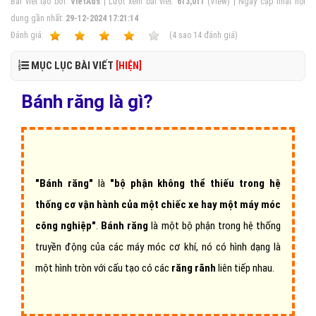
Bài viết tạo bởi:
VietAds
| Lượt xem bài viết:
613,011
(View) | Ngày cập nhật nội
dung gần nhất:
29-12-2024 17:21:14
Ðánh giá:
1
2
3
4
5
(
4
sao
14
đánh giá)
MỤC LỤC BÀI VIẾT
[HIỆN]
Bánh răng là gì?
"Bánh răng"
là
"bộ phận không thể thiếu trong hệ
thống cơ vận hành của một chiếc xe hay một máy móc
công nghiệp"
.
Bánh răng
là một bộ phận trong hệ thống
truyền động của các máy móc cơ khí, nó có hình dạng là
một hình tròn với cấu tạo có các
răng rãnh
liên tiếp nhau.