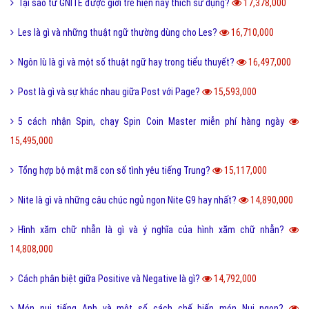
Tại sao từ GNITE được giới trẻ hiện nay thích sử dụng?
17,378,000
Les là gì và những thuật ngữ thường dùng cho Les?
16,710,000
Ngôn lù là gì và một số thuật ngữ hay trong tiểu thuyết?
16,497,000
Post là gì và sự khác nhau giữa Post với Page?
15,593,000
5 cách nhận Spin, chạy Spin Coin Master miễn phí hàng ngày
15,495,000
Tổng hợp bộ mật mã con số tình yêu tiếng Trung?
15,117,000
Nite là gì và những câu chúc ngủ ngon Nite G9 hay nhất?
14,890,000
Hình xăm chữ nhẫn là gì và ý nghĩa của hình xăm chữ nhẫn?
14,808,000
Cách phân biệt giữa Positive và Negative là gì?
14,792,000
Món nui tiếng Anh và một số cách chế biến món Nui ngon?