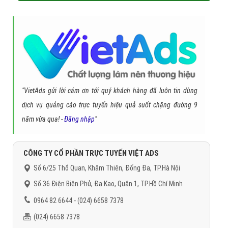
"VietAds gửi lời cảm ơn tới quý khách hàng đã luôn tin dùng
dịch vụ quảng cáo trực tuyến hiệu quả suốt chặng đường 9
năm vừa qua! -
Đăng nhập
"
CÔNG TY CỔ PHẦN TRỰC TUYẾN VIỆT ADS
Số 6/25 Thổ Quan, Khâm Thiên, Đống Đa, TP.Hà Nội
Số 36 Điện Biên Phủ, Đa Kao, Quận 1, TP.Hồ Chí Minh
0964 82 6644 - (024) 6658 7378
(024) 6658 7378