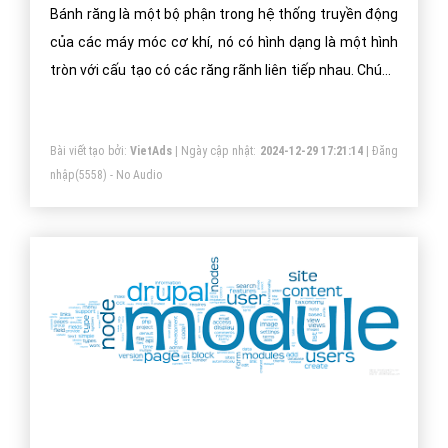
Bánh răng là một bộ phận trong hệ thống truyền động
của các máy móc cơ khí, nó có hình dạng là một hình
tròn với cấu tạo có các răng rãnh liên tiếp nhau. Chúng
thường được sử dụng theo cặp. Có thể từ 2 tới 3, 4
cặp bánh răng. Các cặp bánh răng nối tiếp nhau theo
Bài viết tạo bởi:
VietAds
| Ngày cập nhật:
2024-12-29 17:21:14
|
Đăng
hình dạng song song. Chúng có tác dụng để truyền
nhập
(5558) - No Audio
động, phân phối tốc độ nhanh hay chậm của động cơ,
nói cách khác là chúng dùng để điều phối vận tốc quay
tăng hay gia