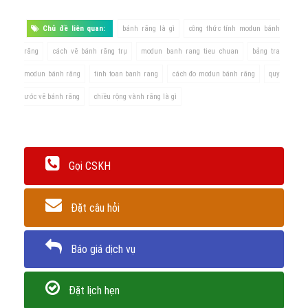
Chủ đề liên quan:
bánh răng là gì
công thức tính modun bánh
răng
cách vẽ bánh răng trụ
modun banh rang tieu chuan
bảng tra
modun bánh răng
tinh toan banh rang
cách đo modun bánh răng
quy
ước vẽ bánh răng
chiều rộng vành răng là gì
Gọi CSKH
Đặt câu hỏi
Báo giá dịch vụ
Đặt lịch hẹn