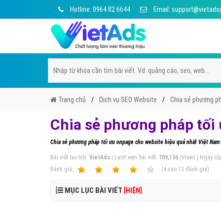
Hotline: 0964 82 6644
Email: support@vietads
Trang chủ
Dịch vụ SEO Website
Chia sẻ phương ph
Chia sẻ phương pháp tối
Chia sẻ phương pháp tối ưu onpage cho website hiệu quả nhất Việt Nam
Bài viết tạo bởi:
VietAds
| Lượt xem bài viết:
709,136
(View) | Ngày cậ
Ðánh giá:
1
2
3
4
5
(
4
sao
13
đánh giá)
MỤC LỤC BÀI VIẾT
[HIỆN]