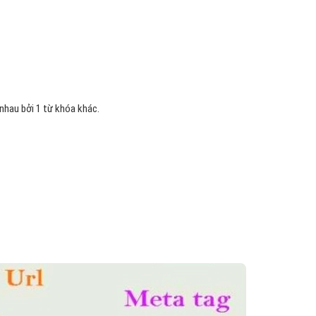
Hỏi đ
Thiết 
Quảng
Quảng
 nhau bởi 1 từ khóa khác.
Định n
Nghĩa l
Phần 