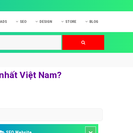
 ADS
SEO
DESIGN
STORE
BLOG
ner
 cáo Mobile
SEO Website
Thiết kế Web
nner
p quảng cáo Instagram
Dịch vụ SEO Website
Thiết kế Website
 cáo Zalo
Hỏi đáp SEO Google
Danh sách Website
 cáo Instagram
Thiết kế Landing Page
 nhất Việt Nam?
cáo Online
Dịch vụ thiết kế Website
 cáo Skype
Hỏi đáp Website
 cáo TVC
 cáo Cốc Cốc
mềm ứng dụng hay
SEO Website