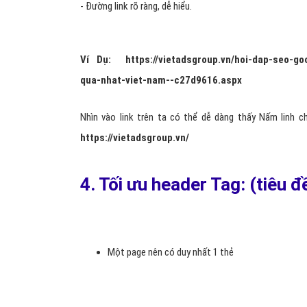
- Đường link rõ ràng, dễ hiểu.
Ví Dụ:
https://vietadsgroup.vn/hoi-dap-seo-g
qua-nhat-viet-nam--c27d9616.aspx
Nhìn vào link trên ta có thể dễ dàng thấy Nấm linh c
https://vietadsgroup.vn/
4. Tối ưu header Tag: (tiêu đ
Một page nên có duy nhất 1 thẻ