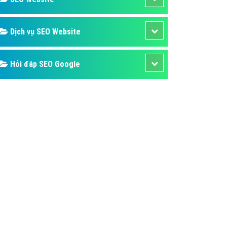
ụ Domain & Hosting
áp phần mềm
Dịch vụ SEO Website
áp quảng cáo TVC
p quảng cáo mobile
Hỏi đáp SEO Google
p quảng cáo Online
áp quảng cáo Skype
p Domain & Hosting
p viết bài Marketing
 cáo Youtube
ụ quảng cáo Youtube
ụ quảng cáo Cốc Cốc
ụ quảng cáo Tiktok
ụ quảng cáo Zalo