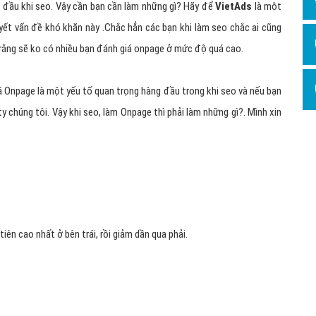
Dịch v
g đầu khi seo. Vậy cần bạn cần làm những gì? Hãy để
VietAds
là một
Hỏi đ
uyết vấn đề khó khăn này .
Chắc hẳn các bạn khi làm seo chắc ai cũng
rằng sẽ ko có nhiều bạn đánh giá onpage ở mức độ quá cao.
Hỏi đ
Hỏi đá
á Onpage là một yếu tố quan trọng hàng đầu trong khi seo và nếu bạn
Hỏi đá
ty chúng tôi.
Vậy khi seo, làm Onpage thì phải làm những gì?.
Mình xin
Hỏi đ
Hỏi đá
e
Hỏi đá
Quảng
Dịch v
iên cao nhất ở bên trái, rồi giảm dần qua phải.
Dịch v
Dịch v
Dịch v