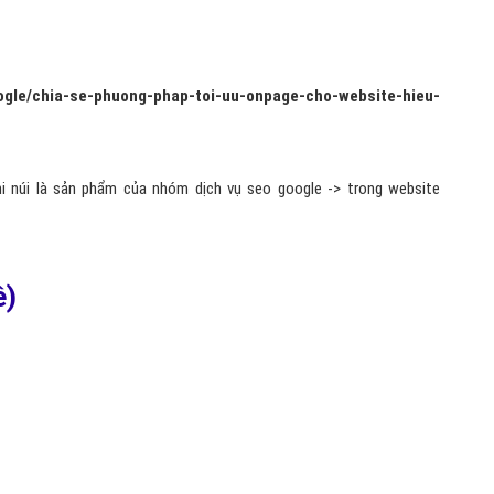
oogle/chia-se-phuong-phap-toi-uu-onpage-cho-website-hieu-
hi núi là sản phẩm của nhóm dịch vụ seo google -> trong website
ề)