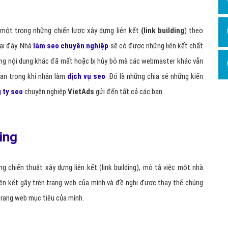
Dịch v
Hỏi đ
à một trong những chiến lược xây dựng liên kết
(link building
) theo
Hỏi đ
ại đây. Nhà
làm seo chuyên nghiệp
sẽ có được những liên kết chất
Hỏi đá
hững nội dung khác đã mất hoặc bị hủy bỏ mà các webmaster khác vẫn
Hỏi đá
uan trọng khi nhận làm
dịch vụ seo
.Đó là những chia sẻ những kiến
 ty seo
chuyên nghiệp
VietAds
gửi đến tất cả các ban.
Hỏi đ
Hỏi đá
Hỏi đá
ding
Quảng
Dịch v
ng chiến thuật xây dựng liên kết (link building), mô tả việc một nhà
liên kết gãy trên trang web của mình và đề nghị được thay thế chúng
Dịch v
rang web mục tiêu của mình.
Dịch v
Dịch v