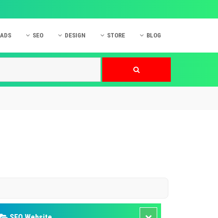
 ADS
SEO
DESIGN
STORE
BLOG
ner
 cáo Mobile
SEO Website
Thiết kế Web
nner
p quảng cáo Instagram
Dịch vụ SEO Website
Thiết kế Website
 cáo Zalo
Hỏi đáp SEO Google
Danh sách Website
 cáo Instagram
Thiết kế Landing Page
cáo Online
Dịch vụ thiết kế Website
 cáo Skype
Hỏi đáp Website
 cáo TVC
 cáo Cốc Cốc
mềm ứng dụng hay
SEO Website