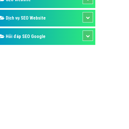
ụ Domain & Hosting
áp phần mềm
Dịch vụ SEO Website
áp quảng cáo TVC
p quảng cáo mobile
Hỏi đáp SEO Google
p quảng cáo Online
áp quảng cáo Skype
p Domain & Hosting
p viết bài Marketing
 cáo Youtube
ụ quảng cáo Youtube
ụ quảng cáo Cốc Cốc
ụ quảng cáo Tiktok
ụ quảng cáo Zalo