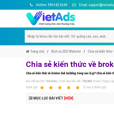
Hotline: 0964 82 6644
Email: support@vietads
Trang chủ
Dịch vụ SEO Website
Chia sẻ kiến thức v
Chia sẻ kiến thức về broke
Chia sẻ kiến thức về broken link building trong seo là gì? Chia sẻ kiến 
Bài viết tạo bởi:
VietAds
| Lượt xem bài viết:
758,866
(View) | Ngày cậ
Ðánh giá:
1
2
3
4
5
(
5
sao
6
đánh giá)
MỤC LỤC BÀI VIẾT
[HIỆN]