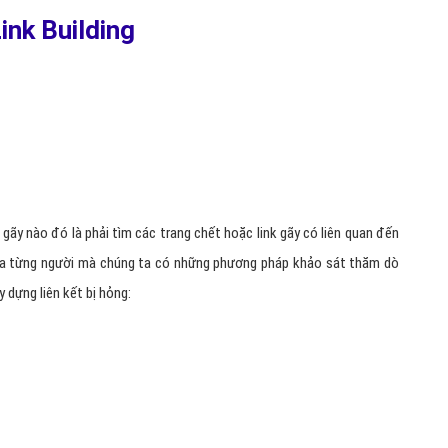
Hỏi đ
ink Building
Thiết 
Quảng
Quảng
Định n
Nghĩa l
 gãy nào đó là phải tìm các trang chết hoặc link gãy có liên quan đến
Phần 
 của từng người mà chúng ta có những phương pháp khảo sát thăm dò
y dựng liên kết bị hỏng: