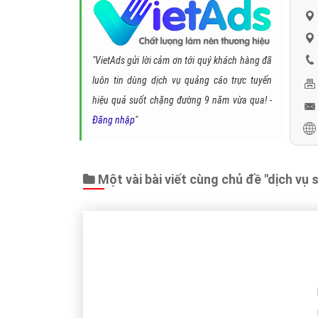
Kết Luân:
Như vậy, yêu cầu về chất lượng của nội dung t
thức viết bài copy xào nấu nội dung đang dần bị đào th
cách thức SEO một cách “mũ trắng hơn”, hữu ích hơn cho
+
Các tìm kiếm liên quan đến "
dịch vụ seo
" dịch vụ seo 
ngang cong ty seo, máy nước nóng loại nào tốt, công ty s
+ Các tìm kiếm liên quan đến
"công ty seo":
dịch vụ se
vụ seo website chuyên nghiệp, công ty seo uy tín, dịch vụ
Trân trọng! Cảm ơn bạn đã luôn theo dõi các bà