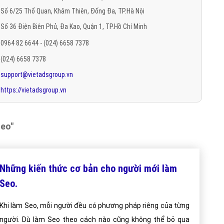
rên trang của Google đã được gia tăng, đồng nghĩa với việc các hình
ải. Đây vừa là một khó khăn cũng đồng thời là một cơ hội để đổi mới
 người dùng.
website, dịch vụ seo chuyên nghiệp, đào tạo seo, máy nước nóng nằm
eo, dịch vụ seo giá rẻ
o, công ty seo web, cong ty seo, công ty seo website, làm seo,dịch
 seo tại hà nội
i viết trên Website VietAdsGroup.Vn của công ty chúng tôi!