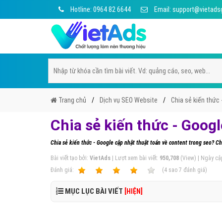
Hotline: 0964 82 6644
Email: support@vietads
Trang chủ
Dịch vụ SEO Website
Chia sẻ kiến thức 
Chia sẻ kiến thức - Googl
Chia sẻ kiến thức - Google cập nhật thuật toán về content trong seo? Ch
Bài viết tạo bởi:
VietAds
| Lượt xem bài viết:
950,708
(View) | Ngày cậ
Ðánh giá:
1
2
3
4
5
(
4
sao
7
đánh giá)
MỤC LỤC BÀI VIẾT
[HIỆN]