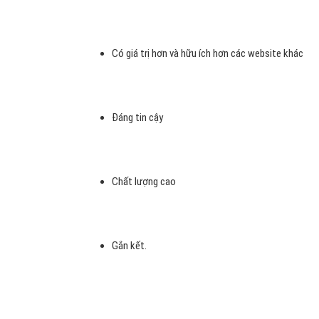
Hình 2: Thuật toán google là một phần của seo
- Hôm nay, ngày 19/5/2015 , Google đã xác nhận Phant
Update), mà theo đó, Google đã nâng cao thang đo chất l
không đưa ra một giải thích nào xoay quanh các đánh gi
chí đánh giá của công cụ này về chất lượng content cho đế