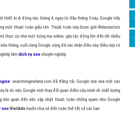
Dịch v
Hỏi đ
ới thiết bị di động vào tháng 4, ngay từ đầu tháng 5 này, Google tiếp
Hỏi đ
ằng một thuật toán giấu tên. Thuật toán này được giới Webmasters
Hỏi đá
nó thực sự như một bóng ma online, gây tác động lớn đến rất nhiều
Hỏi đá
nửa tháng, cuối cùng Google cùng đã xác nhận điều này. Điều này có
 nghiệp làm
dịch vụ seo
chuyên nghiệp.
Hỏi đ
Hỏi đá
Hỏi đá
ngine
: searchengineland.com đã đăng tải, Google vừa vừa mới xác
Quảng
này là do việc Google mới thay đổi quan điểm của mình về chất lượng
Dịch v
g liên quan đến việc cập nhật thuật toán chống spam như Google
y seo
VietAds
muốn chia sẻ đến toàn thể tất cả các bạn.
Dịch v
Dịch v
Dịch v