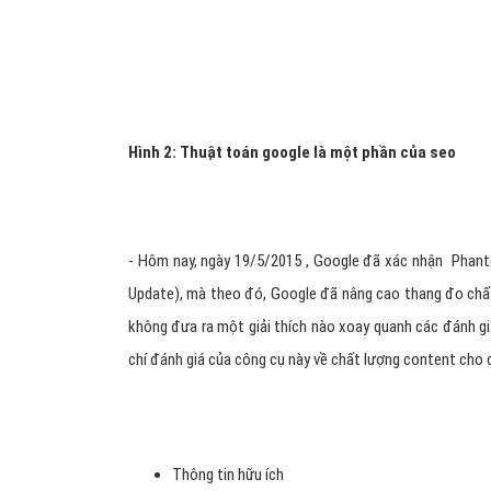
Hình 1: Luôn quan tâm cập nhật thuật toán google
- Được biết, ngay từ đầu tháng 5/2015, rất nhiều SEOer
của website trên SERP, kéo theo đó là một dự thay đổi 
càng tăng lên, trong khi đó, Google vẫn không có thông
nhật thuật toán của Google Panda. Sau đó, bản cập nhậ
Update).