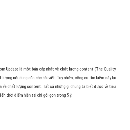
 trên thế giới đã nhận thấy một sự thay đổi bất thường về thứ hạng
lớn về visit vào trang. Số lượng các website bị ảnh hưởng càng ngày
 báo chính thức gì ngoài việc phủ nhận sự thay đổi này là do sự cập
t bí ẩn này của Google đã được ví như một bóng ma online (Phantom