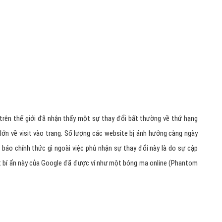
Hỏi đ
Thiết 
Quảng
Quảng
Định n
Nghĩa l
Phần 