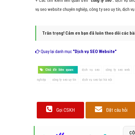
Gắn kết.
Hình 3: Thuật toán google đánh giá kết quả seo của