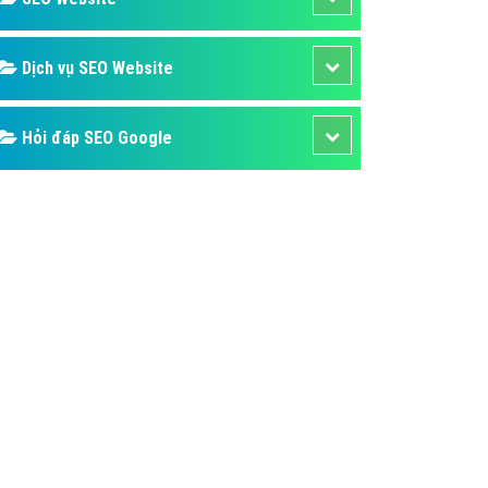
ụ Domain & Hosting
áp phần mềm
Dịch vụ SEO Website
áp quảng cáo TVC
p quảng cáo mobile
Hỏi đáp SEO Google
p quảng cáo Online
áp quảng cáo Skype
p Domain & Hosting
p viết bài Marketing
 cáo Youtube
ụ quảng cáo Youtube
ụ quảng cáo Cốc Cốc
ụ quảng cáo Tiktok
ụ quảng cáo Zalo