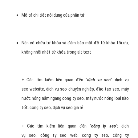
Hinh 3: Phương pháp tối ưu thẻ alt trong seo
Tóm lại
, một văn bản alt text trên trang cần có đầy đủ các yếu tố
như sau:
Nội dung phù hợp và liên quan với chủ đề của bài