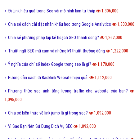
Hướng dẫn cách sử dụng url builder để theo dõi chiến dịch quảng cáo?
1,746,000
Những lợi ích của việc SEO Google?
1,651,000
Tổng hợp 10 vấn đề bạn cần lưu ý khi thuê 1 SEOer?
1,639,000
Thủ thuật đi link hiệu quả nhất trong việc SEO website
1,609,000
Lựa chọn công ty SEO uy tín và chuyên nghiệp!
1,552,000
Bạn có biết khái niệm và ý nghĩa của PageRank là gì?
1,521,000
Hiện nay áp dụng quy trình SEO Google nào là tốt nhất?
1,462,000
Mô hình xây dựng site vệ tinh chuẩn SEO nhất
1,356,000
Chia sẻ kiến thức keyword rank là gì?
1,343,000
Ưu Điểm Và Nhược Điểm Của Dịch Vụ SEO Google
1,310,000