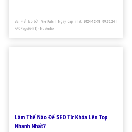
Dịch vụ SEO Website uy tín chất lượng
hiệu quả
VietAds với đội ngũ SEOer giàu kinh nghiệm được đào
tạo tại các trung tâm SEO lớn như: Litado, Inet,
Vietmoz, ... Chúng tôi đem đến cho doanh nghiệp bạn
giải pháp SEO hiệu quả bền vững nhất!