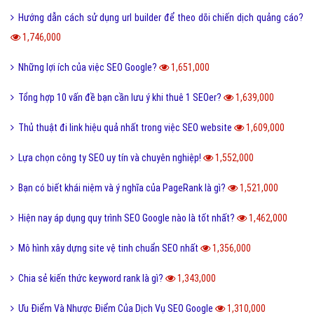
Dịch vụ SEO Website
Hỏi đáp SEO Google
Bài viết xem nhiều cùng chuyên mục
Những kiến thức cơ bản cho người mới làm Seo.
23,527,000
Dịch vụ SEO Website uy tín chất lượng hiệu quả
6,471,000
Làm Thế Nào Để SEO Từ Khóa Lên Top Nhanh Nhất?
3,662,000
Định nghĩa và tác dụng của link out trong seo?
3,113,000
Tác Dụng Của Việc Xây Dựng Hệ Thống Site Vệ Tinh Chuẩn SEO
2,701,000
Một website tối đa được để bao nhiêu thẻ H1?
2,582,000