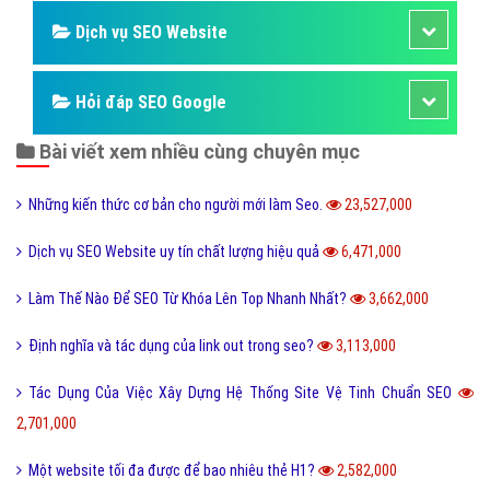
Tôi có thắc mắc về SEO Google địa điểm.
VietAds giải thích giúp tôi?
Seo google local hay Seo Google địa điểm là một
phương án mang lại hiệu quả vô cùng bất ngờ đối với
các Doanh Nghiệp nếu như họ biết cách vận dụng
Bài viết tạo bởi:
VietAds
| Ngày cập nhật:
2024-12-29 11:30:45
|
Đăng
nhập
(2039) - No Audio
SEO Website