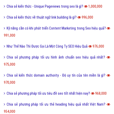
1,088,000
10 Điều cần biết để làm nội dung seo hiệu quả nhất?
1,080,000
Quy trình hoạt động công cụ tìm kiếm Google?
1,071,000
Cách xây dựng landingpage hiệu quả trong SEO
1,068,000
Quy Trình Làm SEO Tại Công Ty VietAds
1,045,000
Cách xây dựng backlink hiệu quả cho website mới
1,037,000
Để sáng tạo được nội dung độc đáo, chất lượng cần phải làm gì?
1,019,000
Cách dể kiểm tra diễn đàn chất lượng trong SEO
1,015,000
Chia sẻ về cách chỉnh sửa nội dung hiệu quả nhất Việt Nam?
1,001,000