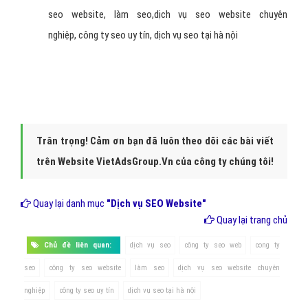
Mô tả chi tiết nội dung của phần tử
Nên có chứa từ khóa và đảm bảo mật độ từ khóa tối ưu,
không nhồi nhét từ khóa trong alt text
+ Các tìm kiếm liên quan đến "
dịch vụ seo
" dịch vụ
seo website, dịch vụ seo chuyên nghiệp, đào tạo seo, máy
nước nóng nằm ngang cong ty seo, máy nước nóng loại nào
tốt, công ty seo, dịch vụ seo giá rẻ
+ Các tìm kiếm liên quan đến
"công ty seo":
dịch
vụ seo, công ty seo web, cong ty seo, công ty
seo website, làm seo,dịch vụ seo website chuyên