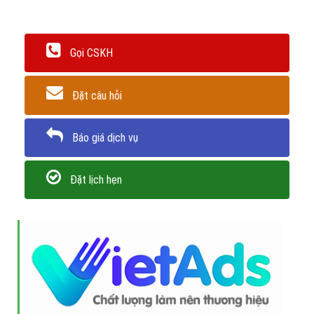
nghiệp, công ty seo uy tín, dịch vụ seo tại hà nội
Trân trọng! Cảm ơn bạn đã luôn theo dõi các bài viết
trên Website VietAdsGroup.Vn của công ty chúng tôi!
Quay lại danh mục
"Dịch vụ SEO Website"
Quay lại trang chủ
Chủ đề liên quan:
dịch vụ seo
công ty seo web
cong ty
seo
công ty seo website
làm seo
dịch vụ seo website chuyên
nghiệp
công ty seo uy tín
dịch vụ seo tại hà nội