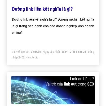
từ khóa khó lên top. Việc làm seo không đơn giản là chỉ
tập trung vào backlink chất lượng mà nội dung cũng
khá quan trọng khi làm seo.Chúc các bạn làm seo hiệu
quả.
Bài viết tạo bởi:
VietAds
| Ngày cập nhật:
2024-12-29 12:27:58
|
Đăng
nhập
(3662) - No Audio