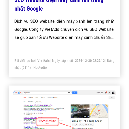
nhà làm seo chuyên nghiệp ở Việt Nam?
Bài viết tạo bởi:
VietAds
| Ngày cập nhật:
2024-12-28 06:24:53
|
Đăng
nhập
(2582) - No Audio
SEO Website điện máy xanh lên trang