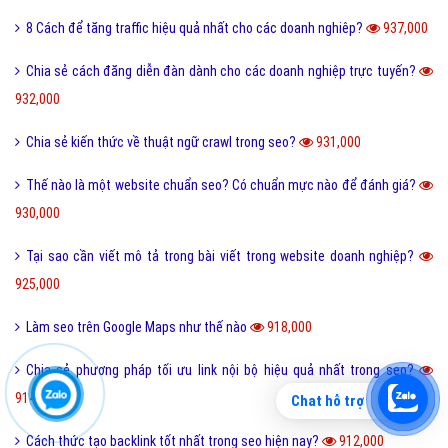
Những thông số cơ bản trong Google analytics?
953,000
Cách thức exit rate hiệu quả nhất trong seo?
953,000
Cách tối ưu thẻ heading hiệu quả cho website ở Việt Nam?
952,000
Chia Sẻ Kinh Nghiệm Làm SEO
950,000
Cách seo website mới đem lại hiệu quả cao nhất hiện nay?
949,000
Vai trò của các thẻ h trong seo như thế nào?
942,000
Cách làm xuất hiện ảnh khi seo trên công cụ tìm kiếm Google?
940,000
Tỷ lệ chuyển đổi mục tiêu hiệu quả trong chiến dịch seo?
939,000
Chia sẻ kiến thức về Link Baiting cho các nhà làm seo chuyên nghiệp?
Chat hỗ trợ
938,000