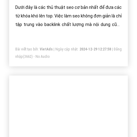
Bài viết tạo bởi:
VietAds
| Ngày cập nhật:
2024-12-31 09:36:24
|
FAQPage
(6471) - No Audio
Làm Thế Nào Để SEO Từ Khóa Lên Top
Nhanh Nhất?
Dưới đây là các thủ thuật seo cơ bản nhất để đưa các