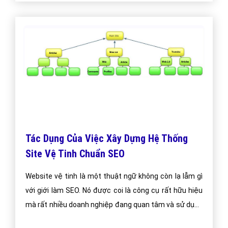
Tại sao phải nghiên cứu từ khóa khi làm
seo?
Tại sao phải nghiên cứu từ khóa khi làm seo? Tại sao
phải nghiên cứu từ khóa khi làm seo dành cho các nhà
làm seo chuyên nghiệp ở Việt Nam?
Bài viết tạo bởi:
VietAds
| Ngày cập nhật:
2024-12-28 04:10:19
|
Đăng
nhập
(2804) - No Audio