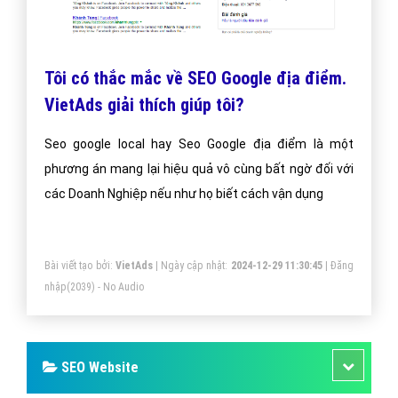
nhất Google
Dịch vụ SEO website điện máy xanh lên trang nhất
Google. Công ty VietAds chuyên dịch vụ SEO Website,
sẽ giúp bạn tối ưu Website điện máy xanh chuẩn SEO,
đưa website của bạn lên trang nhất Google theo từ
khóa hiệu quả.
Bài viết tạo bởi:
VietAds
| Ngày cập nhật:
2024-12-30 02:29:12
|
Đăng
nhập
(2111) - No Audio