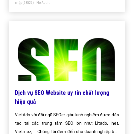
Những kiến thức cơ bản cho người mới
làm Seo.
Khi làm Seo, mỗi người đều có phương pháp riêng của
từng người. Dù làm Seo theo cách nào cũng không thể
bỏ qua những quy tắc cơ bản vì nội dung chuẩn Seo là
tiêu chí đầu tiên để đánh giá sự thành công của một
dự án Seo.
Bài viết tạo bởi:
VietAds
| Ngày cập nhật:
2024-12-30 12:53:46
|
Đăng
nhập
(23527) - No Audio