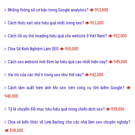
Chia sẻ kiến thức - Unique Pageviews trong seo là gì?
1,000,000
Chia sẻ kiến thức về thuật ngữ link building là gì?
996,000
Kỹ năng cần có khi phát triển Content Marketing trong Seo hiệu quả?
991,000
Như Thế Nào Thì Được Gọi Là Một Công Ty SEO Hiệu Quả
976,000
Chia sẻ phương pháp tối ưu hình ảnh chuẩn seo hiệu quả nhất?
975,000
Chia sẻ kiến thức domain authority - Độ uy tín của tên miền là gì?
970,000
Chia sẻ phương pháp tối ưu tiêu đề seo tốt nhất hiện nay?
968,000
Chia sẻ phương pháp tối ưu thẻ heading hiệu quả nhất Việt Nam?
954,000