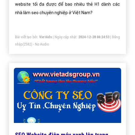
Bài viết tạo bởi:
VietAds
| Ngày cập nhật:
2024-12-29 09:57:29
|
Đăng
nhập
(2701) - No Audio
Một website tối đa được để bao nhiêu
thẻ H1?
Một website tối đa được để bao nhiêu thẻ H1? Một
website tối đa được để bao nhiêu thẻ H1 dành các