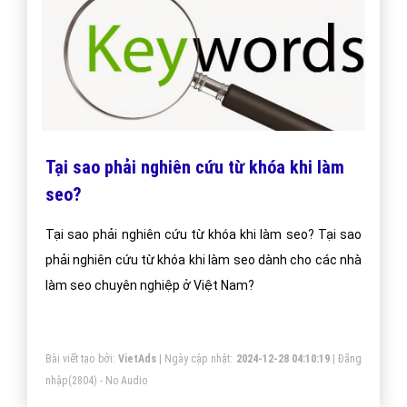
Định nghĩa và tác dụng của link out trong
seo?
Định nghĩa và tác dụng của link out trong seo? Định
nghĩa và tác dụng của link out trong seo dành cho các
doanh nghiệp kinh doanh online?
Bài viết tạo bởi:
VietAds
| Ngày cập nhật:
2024-12-29 18:54:53
|
Đăng
nhập
(3113) - No Audio