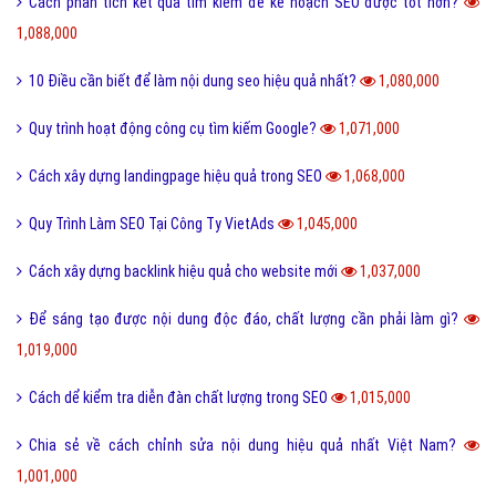
Đi Link hiệu quả trong Seo với mô hình kim tự tháp
1,306,000
Chia sẻ cách cài đặt nhân khẩu học trong Google Analytics
1,303,000
Chia sẻ phương pháp lập kế hoạch SEO thành công?
1,262,000
Thuật ngữ SEO mũ xám và những kỹ thuật thường dùng
1,222,000
Ý nghĩa của chỉ số index Google trong seo là gì?
1,170,000
Hướng dẫn cách đi Backlink Website hiệu quả.
1,112,000
Phương thức seo ảnh tăng lượng traffic cho website của bạn?
1,095,000
Chia sẻ kiến thức về link jump là gì trong seo?
1,092,000
Vì Sao Bạn Nên Sử Dụng Dịch Vụ SEO
1,092,000
Cách phân tích kết quả tìm kiếm để kế hoạch SEO được tốt hơn?