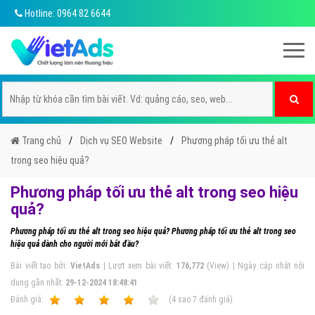
Hotline: 0964 82 6644
Trang chủ
Dịch vụ SEO Website
Phương pháp tối ưu thẻ alt
trong seo hiệu quả?
Phương pháp tối ưu thẻ alt trong seo hiệu
quả?
Phương pháp tối ưu thẻ alt trong seo hiệu quả? Phương pháp tối ưu thẻ alt trong seo
hiệu quả dành cho người mới bắt đầu?
Bài viết tạo bởi:
VietAds
| Lượt xem bài viết:
176,772
(View) | Ngày cập nhật nội
dung gần nhất:
29-12-2024 18:48:41
Ðánh giá:
1
2
3
4
5
(
4
sao
7
đánh giá)