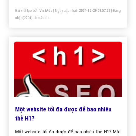
Tác Dụng Của Việc Xây Dựng Hệ Thống
Site Vệ Tinh Chuẩn SEO
Website vệ tinh là một thuật ngữ không còn lạ lẫm gì
với giới làm SEO. Nó được coi là công cụ rất hữu hiệu
mà rất nhiều doanh nghiệp đang quan tâm và sử dụng
vào trong việc làm SEO để giới thiệu sản phẩm dịch vụ
của doanh nghiệp mình.