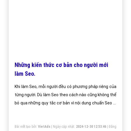
dịch vụ quảng cáo trực tuyến hiệu quả suốt chặng đường 9
năm vừa qua! -
Đăng nhập
"
CÔNG TY CỔ PHẦN TRỰC TUYẾN VIỆT ADS
Số 6/25 Thổ Quan, Khâm Thiên, Đống Đa, TP.Hà Nội
Số 36 Điện Biên Phủ, Đa Kao, Quận 1, TP.Hồ Chí Minh
0964 82 6644 - (024) 6658 7378
(024) 6658 7378
support@vietadsgroup.vn
https://vietadsgroup.vn
Một vài bài viết cùng chủ đề "dịch vụ seo"