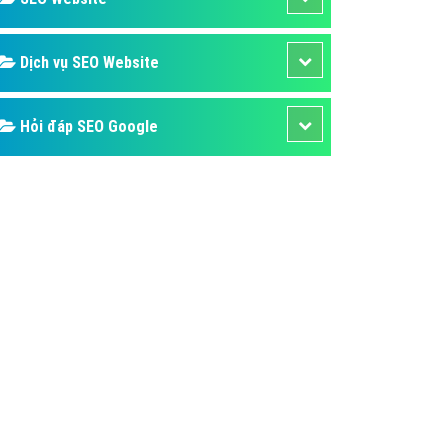
ụ Domain & Hosting
áp phần mềm
Dịch vụ SEO Website
áp quảng cáo TVC
p quảng cáo mobile
Hỏi đáp SEO Google
p quảng cáo Online
áp quảng cáo Skype
p Domain & Hosting
p viết bài Marketing
 cáo Youtube
ụ quảng cáo Youtube
ụ quảng cáo Cốc Cốc
ụ quảng cáo Tiktok
ụ quảng cáo Zalo