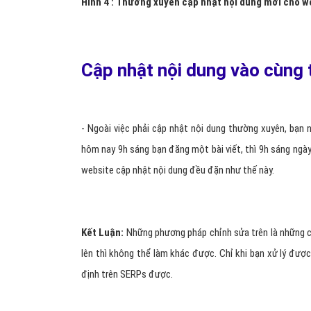
- Với những từ khóa quan trọng, hãy đánh dấu bằng cách
biết đó là những từ quan trọng trong bài viết. Văn bản củ