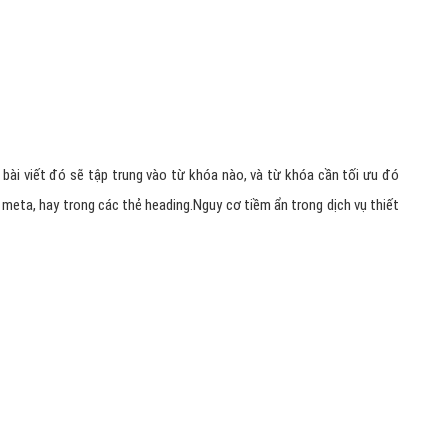
Hỏi đ
Thiết 
Quảng
Quảng
Định n
 bài viết đó sẽ tập trung vào từ khóa nào, và từ khóa cần tối ưu đó
Nghĩa l
ẻ meta, hay trong các thẻ heading.
Nguy cơ tiềm ẩn trong dịch vụ thiết
Phần 