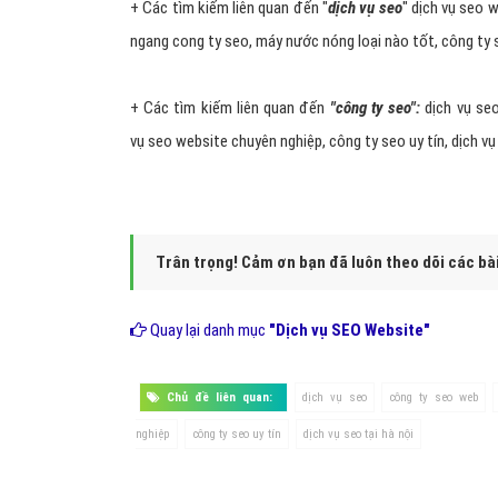
Hình 3: Xóa định dạng văn bản trang
Cập nhật nội dung thường x