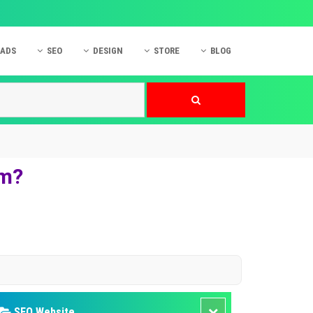
 ADS
SEO
DESIGN
STORE
BLOG
ner
 cáo Mobile
SEO Website
Thiết kế Web
nner
p quảng cáo Instagram
Dịch vụ SEO Website
Thiết kế Website
 cáo Zalo
Hỏi đáp SEO Google
Danh sách Website
 cáo Instagram
Thiết kế Landing Page
am?
cáo Online
Dịch vụ thiết kế Website
 cáo Skype
Hỏi đáp Website
 cáo TVC
 cáo Cốc Cốc
mềm ứng dụng hay
SEO Website