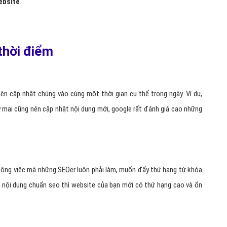
 in đậm, in nghiêng công việc để khai báo với các công cụ tìm kiếm
a bạn sẽ trở nên quan trọng hơn, phù hợp hơn với các từ này.