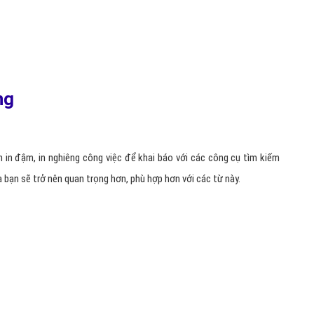
á cao nhừng bài viết có mật độ từ khóa khoảng 5%, ít hơn google sẽ
hơn thì sẽ bị đánh giá là nhồi nhét từ khóa, điều này không có lợi cho
 suốt cả văn bản. Những từ khóa quan trọng nhất nên để ở đầu trang,
ng chuẩn seo.