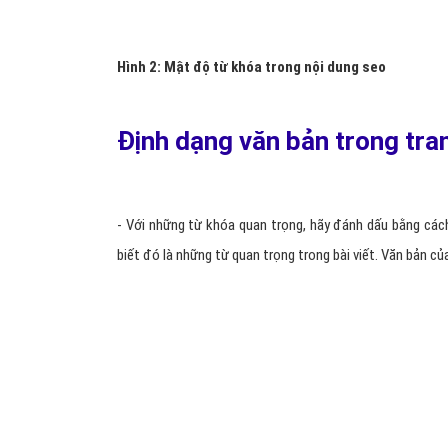
Hình 1: Từ khóa liên kết nội dung trong seo
Mật độ từ khóa
- Theo kinh nghiệm của mình thì Google thường đánh gi
khó xác định bài viết bạn tập trung vào từ nào, và nhiều 
website. Tránh bị xem là spam, hãy rải đều các từ xuyên
khi đó con bot của google sẽ đánh giá bài viết có nội du