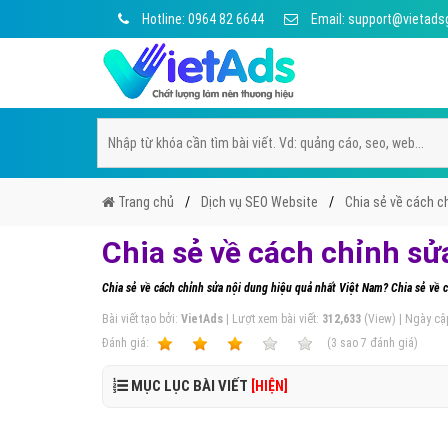
Hotline: 0964 82 6644
Email: support@vietads
Trang chủ
Dịch vụ SEO Website
Chia sẻ về cách c
Chia sẻ về cách chỉnh sử
Chia sẻ về cách chỉnh sửa nội dung hiệu quả nhất Việt Nam? Chia sẻ về 
Bài viết tạo bởi:
VietAds
| Lượt xem bài viết:
312,633
(View) | Ngày cậ
Ðánh giá:
1
2
3
4
5
(
3
sao
7
đánh giá)
MỤC LỤC BÀI VIẾT
[HIỆN]