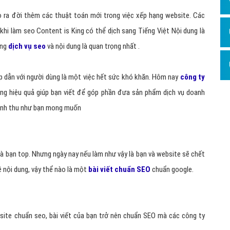
Dịch v
 ra đời thêm các thuật toán mới trong việc xếp hạng website. Các
Hỏi đ
 khi làm seo Content is King có thể dịch sang Tiếng Việt Nội dung là
Hỏi đ
ụng
dịch vụ seo
và nội dung là quan trọng nhất .
Hỏi đá
Hỏi đá
ấp dẫn với người dùng là một việc hết sức khó khăn. Hôm nay
công ty
ng hiệu quả giúp bạn viết để góp phần đưa sản phẩm dịch vụ doanh
Hỏi đ
oanh thu như bạn mong muốn
Hỏi đá
Hỏi đá
Quảng
 là bạn top. Nhưng ngày nay nếu làm như vậy là bạn và website sẽ chết
Dịch v
 nội dung, vậy thể nào là một
bài viết chuẩn SEO
chuẩn google.
Dịch v
Dịch v
ite chuẩn seo, bài viết của bạn trở nên chuẩn SEO mà các công ty
Dịch v