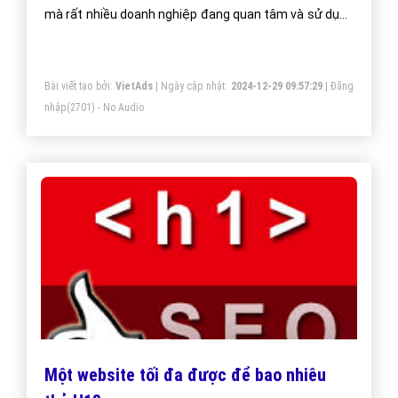
mà rất nhiều doanh nghiệp đang quan tâm và sử dụng
vào trong việc làm SEO để giới thiệu sản phẩm dịch vụ
của doanh nghiệp mình.
Bài viết tạo bởi:
VietAds
| Ngày cập nhật:
2024-12-29 09:57:29
|
Đăng
nhập
(2701) - No Audio
Một website tối đa được để bao nhiêu