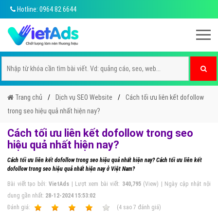
Hotline: 0964 82 6644
Trang chủ
Dịch vụ SEO Website
Cách tối ưu liên kết dofollow
trong seo hiệu quả nhất hiện nay?
Cách tối ưu liên kết dofollow trong seo
hiệu quả nhất hiện nay?
Cách tối ưu liên kết dofollow trong seo hiệu quả nhất hiện nay? Cách tối ưu liên kết
dofollow trong seo hiệu quả nhất hiện nay ở Việt Nam?
Bài viết tạo bởi:
VietAds
| Lượt xem bài viết:
340,795
(View) | Ngày cập nhật nội
dung gần nhất:
28-12-2024 15:53:02
Ðánh giá:
1
2
3
4
5
(
4
sao
7
đánh giá)