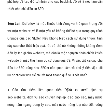
phù hợp để tạo độ tự nhiên cho các backlink đổ về là việc làm cần
thiết cho chủ đầu tư SEO.
Tóm Lại :
Dofollow là một thuộc tính đóng vai trò quan trọng đối
với một website, và là một yếu tố không thể bỏ qua trong quy trình
Onpage của các SEOer. Nếu không biết cách sử dụng thuộc tính
này sao cho thật hiệu quả, rất có thể nó không những không đem
đến lợi ích gì cho website, mà còn là một nguyên nhân chính khiến
website bị mất thứ hạng do sử dụng quá đà. Vì vậy, tất cả các chủ
đầu tư SEO cũng như SEOer cần quan tâm và chú ý đến việc tối
ưu doffolow link để thu về một thành quả SEO tốt nhất.
+
Các tìm kiếm liên quan đến "
dịch vụ seo
" dịch vụ
seo website, dịch vụ seo chuyên nghiệp, đào tạo seo, máy nước
nóng nằm ngang cong ty seo, máy nước nóng loại nào tốt, công