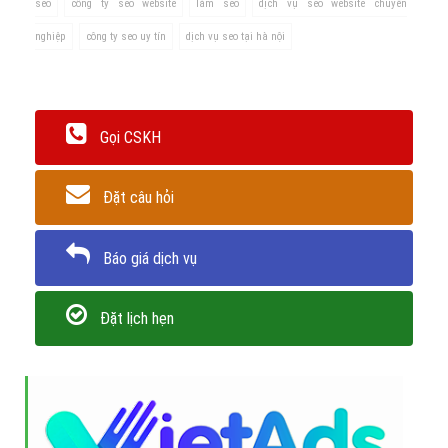
seo
công ty seo website
làm seo
dịch vụ seo website chuyên
nghiệp
công ty seo uy tín
dịch vụ seo tại hà nội
Gọi CSKH
Đặt câu hỏi
Báo giá dịch vụ
Đặt lịch hẹn