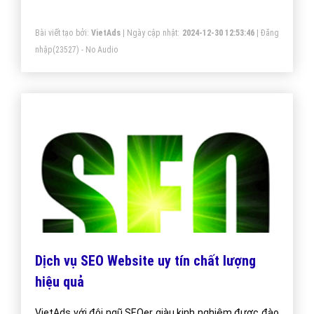
dự án Seo.
Bài viết tạo bởi:
VietAds
| Ngày cập nhật:
2024-12-30 12:53:46
|
Đăng
nhập
(23527) - No Audio
Dịch vụ SEO Website uy tín chất lượng
hiệu quả
VietAds với đội ngũ SEOer giàu kinh nghiệm được đào