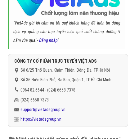
"VietAds gửi lời cảm ơn tới quý khách hàng đã luôn tin dùng
dịch vụ quảng cáo trực tuyến hiệu quả suốt chặng đường 9
năm vừa qua! -
Đăng nhập
"
CÔNG TY CỔ PHẦN TRỰC TUYẾN VIỆT ADS
Số 6/25 Thổ Quan, Khâm Thiên, Đống Đa, TP.Hà Nội
Số 36 Điện Biên Phủ, Đa Kao, Quận 1, TP.Hồ Chí Minh
0964 82 6644 - (024) 6658 7378
(024) 6658 7378
support@vietadsgroup.vn
https://vietadsgroup.vn