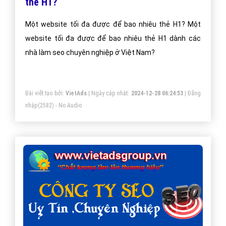
thẻ H1?
Một website tối đa được để bao nhiêu thẻ H1? Một
website tối đa được để bao nhiêu thẻ H1 dành các
nhà làm seo chuyên nghiệp ở Việt Nam?
Bài viết tạo bởi:
VietAds
| Ngày cập nhật:
2024-12-28 06:24:53
|
Đăng
nhập
(2582) - No Audio