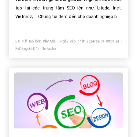
tạo tại các trung tâm SEO lớn như: Litado, Inet,
Vietmoz, ... Chúng tôi đem đến cho doanh nghiệp bạn
giải pháp SEO hiệu quả bền vững nhất!
Bài viết tạo bởi:
VietAds
| Ngày cập nhật:
2024-12-31 09:36:24
|
FAQPage
(6471) - No Audio