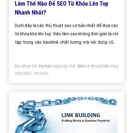
Làm Thế Nào Để SEO Từ Khóa Lên Top
Nhanh Nhất?
Dưới đây là các thủ thuật seo cơ bản nhất để đưa các
từ khóa khó lên top. Việc làm seo không đơn giản là chỉ
tập trung vào backlink chất lượng mà nội dung cũng
khá quan trọng khi làm seo.Chúc các bạn làm seo hiệu
quả.
Bài viết tạo bởi:
VietAds
| Ngày cập nhật:
2024-12-29 12:27:58
|
Đăng
nhập
(3662) - No Audio