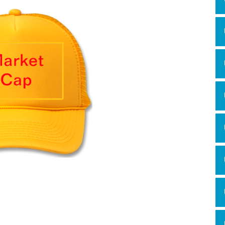
Hỏi đ
Thiết 
Quảng
Quảng
Định n
Nghĩa l
Phần 