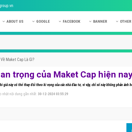
group.vn
ABOUT US
GOOGLE
FACEBOOK
BANNER
OTHER
Giới thiệu công ty Việt Ads
Kinh nghiệm quảng cáo Google
Kinh nghiệm quảng cáo Facebook
Dịch vụ quảng cáo Ban
Quảng
Hướng dẫn thanh toán Việt Ads
Kiến thức quảng cáo Google
Dịch vụ quảng cáo Facebook
Hỏi đáp quảng cáo Ba
Hỏi đá
Chính sách bảo mật Việt Ads
Dịch vụ quảng cáo Google
Kiến thức quảng cáo Facebook
Quảng cáo Banner
Quảng
 Về Maket Cap Là Gì?
Chính sách bảo hành & bảo trì Việt Ads
Quảng cáo Google Adwords
Quảng cáo Facebook
Quảng
uan trọng của Maket Cap hiện na
Liên hệ Việt Ads
Các hình thức quảng cáo Google
Hỏi đáp Facebook
Quảng 
hi giá này có thể thay đổi theo kì vọng của các nhà đầu tư, vì vậy, chỉ số này không phản ánh h
Chính sách đại lý Việt Ads
Hướng dẫn chạy quảng cáo Google
Quảng
p nhật nội dung gần nhất:
30-12-2024 03:55:29
Tiện ích mở rộng quảng cáo Google
Quảng
Hỏi đáp Google
Quảng
Phần 