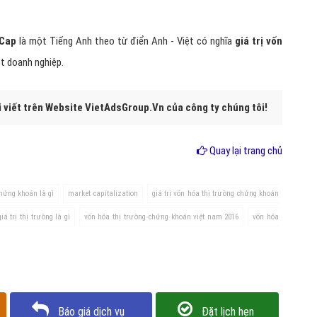
 Cap
là một Tiếng Anh theo từ điển Anh - Việt có nghĩa
giá trị vốn
t doanh nghiệp.
i viết trên Website VietAdsGroup.Vn của công ty chúng tôi!
Quay lại trang chủ
hứng khoán là gì
market capitalization
giá trị vốn hóa thị trường chứng khoán
giá trị thị trường là gì
vốn hóa thị trường chứng khoán việt nam 2016
vốn hóa
Báo giá dịch vụ
Đặt lịch hẹn