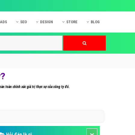
 ADS
SEO
DESIGN
STORE
BLOG
ner
 cáo Mobile
SEO Website
Thiết kế Web
nner
p quảng cáo Instagram
Dịch vụ SEO Website
Thiết kế Website
 cáo Zalo
Hỏi đáp SEO Google
Danh sách Website
 cáo Instagram
Thiết kế Landing Page
y?
cáo Online
Dịch vụ thiết kế Website
oàn toàn chính xác giá trị thực sự của công ty đó.
 cáo Skype
Hỏi đáp Website
 cáo TVC
 cáo Cốc Cốc
mềm ứng dụng hay
Hỏi đáp là gì