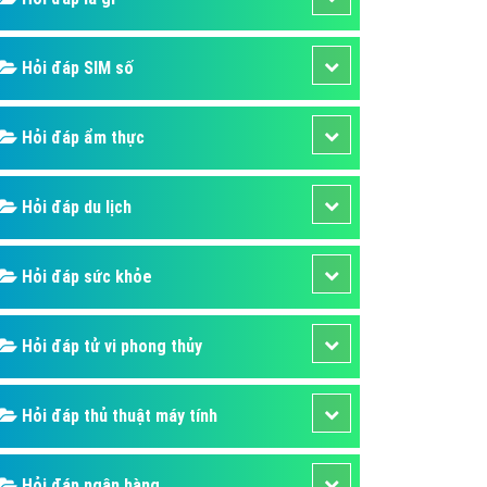
ụ Domain & Hosting
áp phần mềm
Hỏi đáp SIM số
áp quảng cáo TVC
p quảng cáo mobile
Hỏi đáp ẩm thực
p quảng cáo Online
áp quảng cáo Skype
Hỏi đáp du lịch
p Domain & Hosting
Hỏi đáp sức khỏe
p viết bài Marketing
 cáo Youtube
Hỏi đáp tử vi phong thủy
ụ quảng cáo Youtube
ụ quảng cáo Cốc Cốc
Hỏi đáp thủ thuật máy tính
ụ quảng cáo Tiktok
ụ quảng cáo Zalo
Hỏi đáp ngân hàng