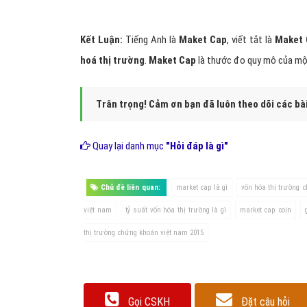
Kết Luận:
Tiếng Anh là
Maket Cap
, viết tắt là
Maket
hoá thị trường
.
Maket Cap
là thước đo quy mô của mộ
Trân trọng! Cảm ơn bạn đã luôn theo dõi các bà
Quay lại danh mục
"Hỏi đáp là gì"
Chủ đề liên quan:
market cap là gì
vốn hóa thị trường c
việt nam
tỷ suất vốn hóa thị trường là gì
market cap coin
thị trường chứng khoán việt nam 2015
Gọi CSKH
Đặt câu hỏi