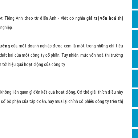
Dịch v
Hỏi đ
ột Tiếng Anh theo từ điển Anh - Việt có nghĩa
giá trị vốn hoá thị
Hỏi đ
nghiệp.
Hỏi đá
Hỏi đá
trường
của một doanh nghiệp được xem là một trong những chỉ tiêu
thất bại của một công ty cổ phần. Tuy nhiên, mức vốn hoá thị trường
Hỏi đ
n tới hiệu quả hoạt động của công ty.
Hỏi đá
Hỏi đá
Quảng
hông liên quan gì đến kết quả hoạt động. Có thể giải thích điều này
Dịch v
 số bộ phận của tập đoàn, hay mua lại chính cổ phiếu công ty trên thị
Dịch v
Dịch v
Dịch v