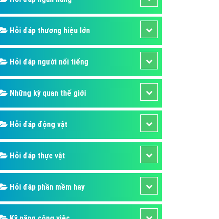
áp quảng cáo Youtube
kế ứng dụng
Hỏi đáp thương hiệu lớn
 cáo Cốc Cốc hiệu quả
Hỏi đáp người nổi tiếng
 cáo Zalo chuyên nghiệp
ghĩa
Những kỳ quan thế giới
à gì
mềm ứng dụng hay
Hỏi đáp động vật
Hỏi đáp thực vật
Hỏi đáp phần mềm hay
Kỹ năng công việc