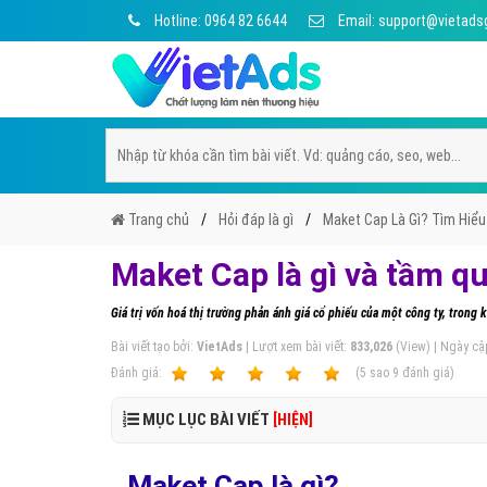
Hotline: 0964 82 6644
Email: support@vietads
Trang chủ
Hỏi đáp là gì
Maket Cap Là Gì? Tìm Hiểu
Maket Cap là gì và tầm q
Giá trị vốn hoá thị trường phản ánh giá cổ phiếu của một công ty, trong k
Bài viết tạo bởi:
VietAds
| Lượt xem bài viết:
833,026
(View) | Ngày cậ
Ðánh giá:
1
2
3
4
5
(
5
sao
9
đánh giá)
MỤC LỤC BÀI VIẾT
[HIỆN]
Maket Cap là gì?