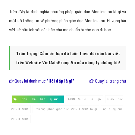
Trên đây là định nghĩa phương pháp giáo dục Montessori là gì và
một số thông tin về phương pháp giáo dục Montessori. Hi vọng bài
viết sẽ hữu ích với các bậc cha mẹ chuẩn bị cho con đi học.
Trân trọng! Cảm ơn bạn đã luôn theo dõi các bài viết
trên Website VietAdsGroup.Vn của công ty chúng tôi!
Quay lại danh mục
"Hỏi đáp là gì"
Quay lại trang chủ
Chủ đề liên quan:
MONTESSORI là gì?
Giáo dục
MONTESSORI
Phương pháp giáo dục MONTESSORI là gì
nội dung của
MONTESSORI