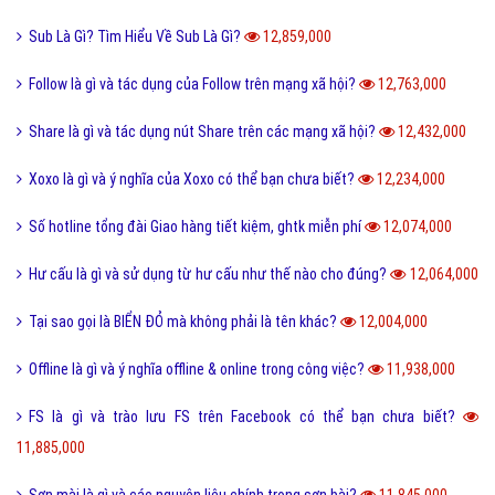
Sub Là Gì? Tìm Hiểu Về Sub Là Gì?
12,859,000
Follow là gì và tác dụng của Follow trên mạng xã hội?
12,763,000
Share là gì và tác dụng nút Share trên các mạng xã hội?
12,432,000
Xoxo là gì và ý nghĩa của Xoxo có thể bạn chưa biết?
12,234,000
Số hotline tổng đài Giao hàng tiết kiệm, ghtk miễn phí
12,074,000
Hư cấu là gì và sử dụng từ hư cấu như thế nào cho đúng?
12,064,000
Tại sao gọi là BIỂN ĐỎ mà không phải là tên khác?
12,004,000
Offline là gì và ý nghĩa offline & online trong công việc?
11,938,000
FS là gì và trào lưu FS trên Facebook có thể bạn chưa biết?
11,885,000
Sơn mài là gì và các nguyên liệu chính trong sơn bài?
11,845,000