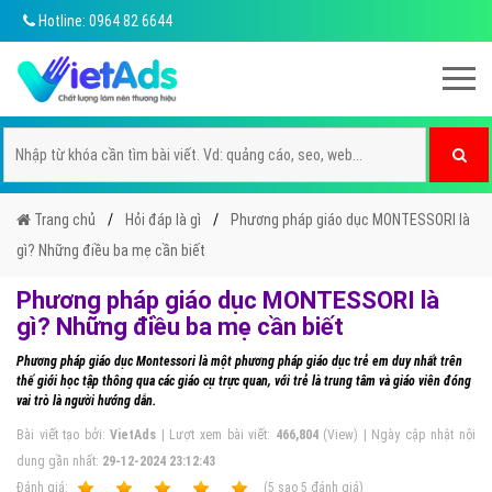
Hotline: 0964 82 6644
Trang chủ
Hỏi đáp là gì
Phương pháp giáo dục MONTESSORI là
gì? Những điều ba mẹ cần biết
Phương pháp giáo dục MONTESSORI là
gì? Những điều ba mẹ cần biết
Phương pháp giáo dục Montessori là một phương pháp giáo dục trẻ em duy nhất trên
thế giới học tập thông qua các giáo cụ trực quan, với trẻ là trung tâm và giáo viên đóng
vai trò là người hướng dẫn.
Bài viết tạo bởi:
VietAds
| Lượt xem bài viết:
466,804
(View) | Ngày cập nhật nội
dung gần nhất:
29-12-2024 23:12:43
Ðánh giá:
1
2
3
4
5
(
5
sao
5
đánh giá)