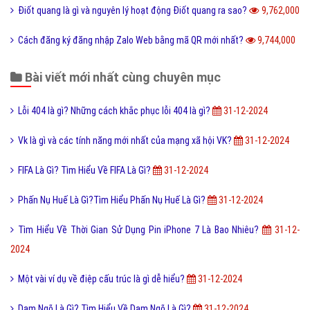
Điốt quang là gì và nguyên lý hoạt động Điốt quang ra sao?
9,762,000
Cách đăng ký đăng nhập Zalo Web bằng mã QR mới nhất?
9,744,000
Bài viết mới nhất cùng chuyên mục
Lỗi 404 là gì? Những cách khắc phục lỗi 404 là gì?
31-12-2024
Vk là gì và các tính năng mới nhất của mạng xã hội VK?
31-12-2024
FIFA Là Gì? Tìm Hiểu Về FIFA Là Gì?
31-12-2024
Phấn Nụ Huế Là Gì?Tìm Hiểu Phấn Nụ Huế Là Gì?
31-12-2024
Tìm Hiểu Về Thời Gian Sử Dụng Pin iPhone 7 Là Bao Nhiêu?
31-12-
2024
Một vài ví dụ về điệp cấu trúc là gì dễ hiểu?
31-12-2024
Dạm Ngõ Là Gì? Tìm Hiểu Về Dạm Ngõ Là Gì?
31-12-2024