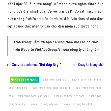
Kết Luận: "Suối nước nóng"
là
"mạch nước ngầm được đun
nóng bởi địa nhiệt của lớp vỏ trái đất"
. Có rất nhiều
mạch
nước nóng
ở nhiều nơi trên lớp vỏ trái đất. Vẫn chưa có một định
nghĩa được chấp nhận rộng rãi cho
khái niệm suối nước nóng
Trân trọng! Cảm ơn bạn đã luôn theo dõi các bài viết
trên Website VietAdsGroup.Vn của công ty chúng tôi!
Quay lại danh mục
"Hỏi đáp là gì"
Quay lại trang chủ
Chủ đề liên quan:
suối nước nóng là gì
nguyên nhân hình thành
suối nước nóng
suối nước nóng tiếng anh là gì
suối nước nóng nhật
bản
suối nước nóng binh châu
suối nước nóng việt nam
suối nước
nóng đam rông
suối nước nóng ở tphcm
suối nước nóng bình định