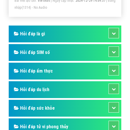
Bài viết tạo bởi:
VietAds
| Ngày cập nhật:
2024-12-29 14:09:37
|
Đăng
trình lọc rồi được làm nóng bởi tầng đá cháy sâu hơn
nhập
(1314) - No Audio
thì được hâm lên. Đó là lý do vì sao mà có suối khoáng
nóng.
Hỏi đáp là gì
Hỏi đáp SIM số
Hỏi đáp ẩm thực
Hỏi đáp du lịch
Hỏi đáp sức khỏe
Hỏi đáp tử vi phong thủy