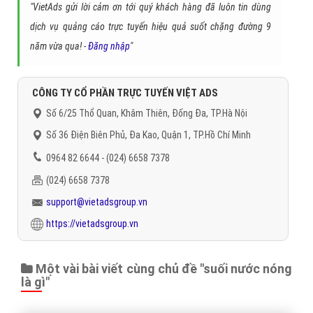
"VietAds gửi lời cảm ơn tới quý khách hàng đã luôn tin dùng
dịch vụ quảng cáo trực tuyến hiệu quả suốt chặng đường 9
năm vừa qua! -
Đăng nhập
"
CÔNG TY CỔ PHẦN TRỰC TUYẾN VIỆT ADS
Số 6/25 Thổ Quan, Khâm Thiên, Đống Đa, TP.Hà Nội
Số 36 Điện Biên Phủ, Đa Kao, Quận 1, TP.Hồ Chí Minh
0964 82 6644 - (024) 6658 7378
(024) 6658 7378
support@vietadsgroup.vn
https://vietadsgroup.vn
Một vài bài viết cùng chủ đề "suối nước nóng
là gì"