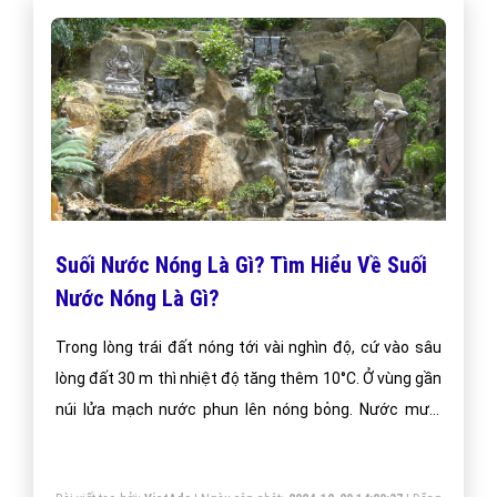
Suối Nước Nóng Là Gì? Tìm Hiểu Về Suối
Nước Nóng Là Gì?
Trong lòng trái đất nóng tới vài nghìn độ, cứ vào sâu
lòng đất 30 m thì nhiệt độ tăng thêm 10°C. Ở vùng gần
núi lửa mạch nước phun lên nóng bỏng. Nước mưa,
nước sông hồ thấm xuống đất, ngấm vào các lớp
khoáng sản cấu tạo nên vỏ trái đất, thông qua quá