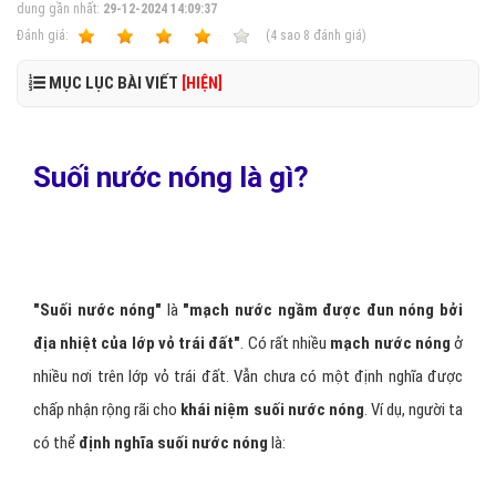
dung gần nhất:
29-12-2024 14:09:37
Ðánh giá:
1
2
3
4
5
(
4
sao
8
đánh giá)
MỤC LỤC BÀI VIẾT
[HIỆN]
Suối nước nóng là gì?
"Suối nước nóng"
là
"mạch nước ngầm được đun nóng bởi
địa nhiệt của lớp vỏ trái đất"
. Có rất nhiều
mạch nước nóng
ở
nhiều nơi trên lớp vỏ trái đất. Vẫn chưa có một định nghĩa được
chấp nhận rộng rãi cho
khái niệm suối nước nóng
. Ví dụ, người ta
có thể
định nghĩa suối nước nóng
là: