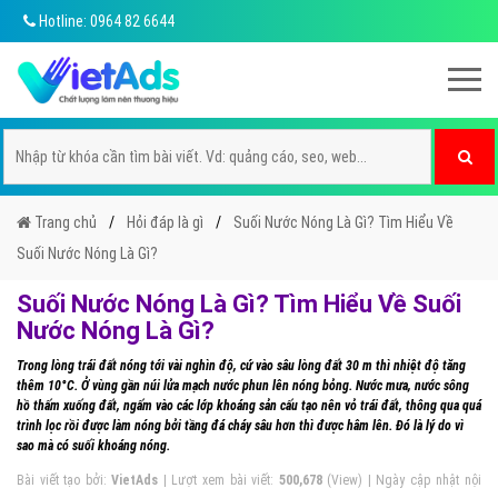
Hotline: 0964 82 6644
Trang chủ
Hỏi đáp là gì
Suối Nước Nóng Là Gì? Tìm Hiểu Về
Suối Nước Nóng Là Gì?
Suối Nước Nóng Là Gì? Tìm Hiểu Về Suối
Nước Nóng Là Gì?
Trong lòng trái đất nóng tới vài nghìn độ, cứ vào sâu lòng đất 30 m thì nhiệt độ tăng
thêm 10°C. Ở vùng gần núi lửa mạch nước phun lên nóng bỏng. Nước mưa, nước sông
hồ thấm xuống đất, ngấm vào các lớp khoáng sản cấu tạo nên vỏ trái đất, thông qua quá
trình lọc rồi được làm nóng bởi tầng đá cháy sâu hơn thì được hâm lên. Đó là lý do vì
sao mà có suối khoáng nóng.
Bài viết tạo bởi:
VietAds
| Lượt xem bài viết:
500,678
(View) | Ngày cập nhật nội