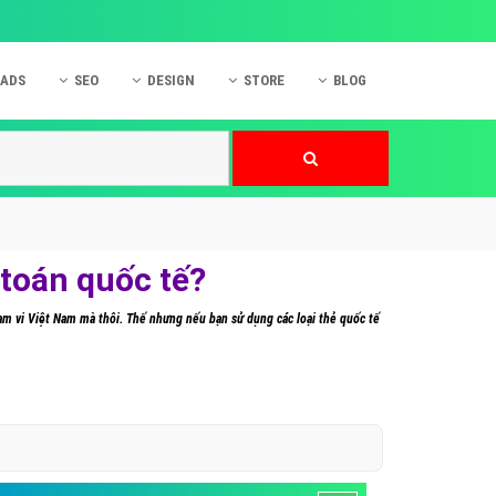
 ADS
SEO
DESIGN
STORE
BLOG
ner
 cáo Mobile
SEO Website
Thiết kế Web
nner
p quảng cáo Instagram
Dịch vụ SEO Website
Thiết kế Website
 cáo Zalo
Hỏi đáp SEO Google
Danh sách Website
 cáo Instagram
Thiết kế Landing Page
 toán quốc tế?
cáo Online
Dịch vụ thiết kế Website
ạm vi Việt Nam mà thôi. Thế nhưng nếu bạn sử dụng các loại thẻ quốc tế
 cáo Skype
Hỏi đáp Website
 cáo TVC
 cáo Cốc Cốc
mềm ứng dụng hay