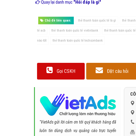
Quay lại danh mục
"Hỏi đáp là gì"
Chủ đề liên quan:
thẻ thanh toán quốc tế là gì
thẻ thanh
tế acb
thẻ thanh toán quốc tế vietinbank
thẻ thanh toán quốc tế
nào tốt
thẻ thanh toán quốc tế techcombank
Gọi CSKH
Đặt câu hỏi
CÔ
"VietAds gửi lời cảm ơn tới quý khách hàng đã
luôn tin dùng dịch vụ quảng cáo trực tuyến