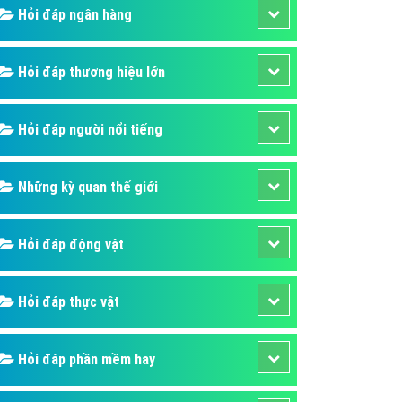
Hỏi đáp ngân hàng
áp quảng cáo Youtube
kế ứng dụng
Hỏi đáp thương hiệu lớn
 cáo Cốc Cốc hiệu quả
 cáo Zalo chuyên nghiệp
Hỏi đáp người nổi tiếng
ghĩa
à gì
Những kỳ quan thế giới
mềm ứng dụng hay
Hỏi đáp động vật
Hỏi đáp thực vật
Hỏi đáp phần mềm hay