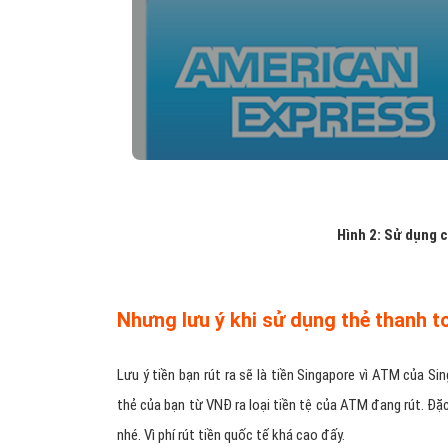
Hình 2: Sử dụng c
Nhưng lưu ý khi sử dụng thẻ thanh t
Lưu ý tiền bạn rút ra sẽ là tiền Singapore vì ATM của S
thẻ của bạn từ VNĐ ra loại tiền tệ của ATM đang rút. Đặc
nhé. Vì phí rút tiền quốc tế khá cao đấy.