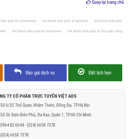
Quay lại trang chủ
 toán quốc tế vietcombank
thẻ thanh toán quốc tế agribank
thẻ thanh toán quốc
 bidv
thẻ thanh toán quốc tế sacombank
thẻ thanh toán quốc tế của ngân hàng
Báo giá dịch vụ
Đặt lịch hẹn
NG TY CỔ PHẦN TRỰC TUYẾN VIỆT ADS
Số 6/25 Thổ Quan, Khâm Thiên, Đống Đa, TP.Hà Nội
Số 36 Điện Biên Phủ, Đa Kao, Quận 1, TP.Hồ Chí Minh
0964 82 6644 - (024) 6658 7378
(024) 6658 7378