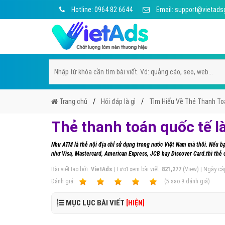
Hotline: 0964 82 6644
Email: support@vietads
Trang chủ
Hỏi đáp là gì
Tìm Hiểu Về Thẻ Thanh To
Thẻ thanh toán quốc tế là
Như ATM là thẻ nội địa chỉ sử dụng trong nước Việt Nam mà thôi. Nếu b
như Visa, Mastercard, American Express, JCB hay Discover Card.thì thẻ 
Bài viết tạo bởi:
VietAds
| Lượt xem bài viết:
821,277
(View) | Ngày cậ
Ðánh giá:
1
2
3
4
5
(
5
sao
9
đánh giá)
MỤC LỤC BÀI VIẾT
[HIỆN]