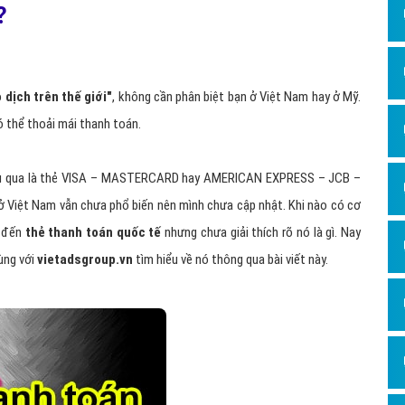
Dịch v
?
Hỏi đ
Hỏi đ
 dịch trên thế giới"
, không cần phân biệt bạn ở Việt Nam hay ở Mỹ.
Hỏi đá
ó thể thoải mái thanh toán.
Hỏi đá
Hỏi đ
iệu qua là thẻ VISA – MASTERCARD hay AMERICAN EXPRESS – JCB –
Hỏi đá
ở Việt Nam vẫn chưa phổ biến nên mình chưa cập nhật. Khi nào có cơ
Hỏi đá
c đến
thẻ thanh toán quốc tế
nhưng chưa giải thích rõ nó là gì. Nay
ùng với
vietadsgroup.vn
tìm hiểu về nó thông qua bài viết này.
Quảng
Dịch v
Dịch v
Dịch v
Dịch v