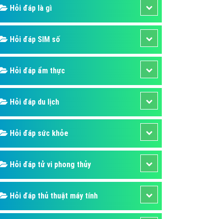
ụ Domain & Hosting
Hỏi đáp là gì
áp phần mềm
áp quảng cáo TVC
Hỏi đáp SIM số
p quảng cáo mobile
Hỏi đáp ẩm thực
p quảng cáo Online
áp quảng cáo Skype
Hỏi đáp du lịch
p Domain & Hosting
p viết bài Marketing
Hỏi đáp sức khỏe
 cáo Youtube
ụ quảng cáo Youtube
Hỏi đáp tử vi phong thủy
ụ quảng cáo Cốc Cốc
ụ quảng cáo Tiktok
Hỏi đáp thủ thuật máy tính
ụ quảng cáo Zalo