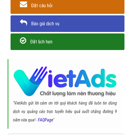
đọc bổ sung thêm kiến thức hữu ích. Nếu bạn đọc có những đóng
góp hay thắc mắc nào liên quan đến định nghĩa Traffic là gì? vui
lòng để lại những bình luận bên dưới bài viết này. Blog
VietAdsGroup.Vn luôn sẵn sàng trao đổi và đón nhận những thông
tin kiến thức mới đến từ quý độc giả
Trân trọng! Cảm ơn bạn đã luôn theo dõi các bài viết
trên Website VietAdsGroup.Vn của công ty chúng tôi!
Quay lại danh mục
"Hỏi đáp là gì"
Quay lại trang chủ
Chủ đề liên quan:
Traffic là gì? Những ý nghĩa của Traffic