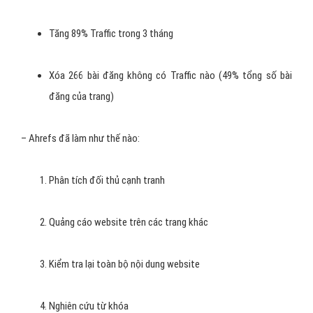
trang mạng xã hội, thông qua việc click vào link liên kết
trong một bài viết hoặc một bài quảng cáo trên mạng xã hội
(Google+, Facebook, twitter,…)
Case Study về tăng Traffic
website đáng học hỏi
Ahrefs: Xóa sổ 49% những bài đăng kém chất lượng
– Lĩnh vực: SEO SaaS Software
– Số liệu thống kê:
Tăng 89% Traffic trong 3 tháng