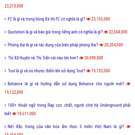
Ý nghĩa của số 19 và số 19 kết hợp với con số nào thì đẹp?
30,516,000
Kỷ yếu là gì và nguồn gốc của từ kỷ yếu bắt đầu từ đâu?
30,331,000
Cute là gì và các bạn nữ như thế nào được gọi là Cute?
28,283,000
Tuyến tính là gì và những ý nghĩa của tuyến tính?
27,611,000
Dame là gì và dame được hiểu như thế nào trong Game?
27,340,000
Ẩn dụ là gì và những tác dụng biện pháp tu từ ẩn dụ?
26,952,000
Ô môi là gì? Nguyên nhân và Dấu hiệu nhận biết ô môi
25,891,000
Nội dung quy tắc 5M trong sản xuất và kinh doanh hiện nay?
25,835,000
Status là gì và cách đăng Status trên Facebook nhanh chóng?