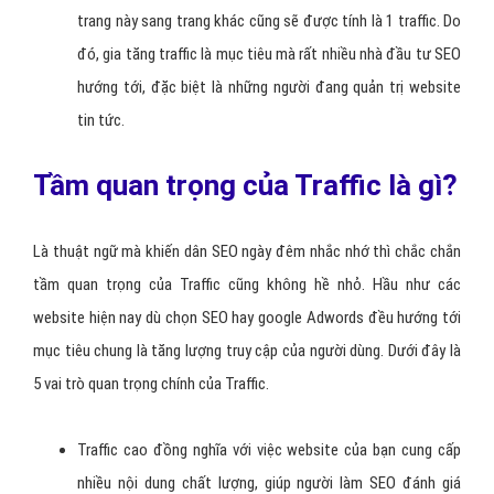
để miêu tả số lượt người dùng truy cập vào website của
bạn, với đơn vị tính là lượt truy cập. Mỗi trang web khác
nhau thì sẽ có lưu lượng truy cập khác nhau.
Traffic được tính cho toàn site và giá trị của traffic sẽ tăng
lên khi có một người dùng truy cập vào website, hoặc từ
trang này sang trang khác cũng sẽ được tính là 1 traffic. Do
đó, gia tăng traffic là mục tiêu mà rất nhiều nhà đầu tư SEO
hướng tới, đặc biệt là những người đang quản trị website
tin tức.
Tầm quan trọng của Traffic là gì?
Là thuật ngữ mà khiến dân SEO ngày đêm nhắc nhớ thì chắc chắn
tầm quan trọng của Traffic cũng không hề nhỏ. Hầu như các