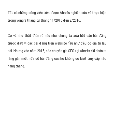
Xóa 266 bài đăng không có Traffic nào (49% tổng số bài
đăng của trang)
– Ahrefs đã làm như thế nào:
Phân tích đối thủ cạnh tranh
Quảng cáo website trên các trang khác
Kiểm tra lại toàn bộ nội dung website
Nghiên cứu từ khóa
Tất cả những công việc trên được Ahrefs nghiên cứu và thực hiện
trong vòng 3 tháng từ tháng 11/2015 đến 2/2016.