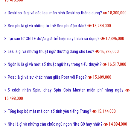
24,094,000
Bách hợp là gì và một số thuật ngữ thường dùng bách hợp?
23,210,000
FC là gì và trong bóng đá thì FC có nghĩa là gì?
23,103,000
Quotation là gì và báo giá trong tiếng anh có nghĩa là gì?
22,668,000
Phóng đại là gì và tác dụng của biện pháp phóng đại?
20,204,000
Thị Xã Huyện và Thị Trấn cái nào lớn hơn?
20,090,000
Tool là gì và ưu nhược điểm khi sử dụng Tool?
19,733,000
Behance là gì và hướng dẫn sử dụng Behance cho người mới?
19,122,000
100+ thuật ngữ trong Rap cực chất, người chơi hệ Underground phải