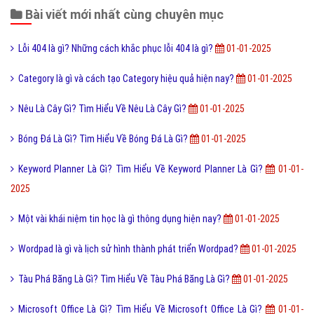
10,080,000
Cộng đồng là gì và các yếu tố tạo nên cộng đồng?
10,005,000
Kích thước ảnh bìa Fanpage Facebook chuẩn nhất
9,945,000
Hình xăm Hổ xuống núi ý nghĩa gì và có nên xăm không?
9,933,000
Tìm hiểu ý nghĩa của từ Beep hay Bíp Bép là gì?
9,913,000
Chuỗi thức ăn là gì và phân loại chuỗi thức ăn hiện nay?
9,906,000
Đào tạo là gì và những lợi ích khi được đào tạo bài bản?
9,892,000
Online là gì và ứng dụng Online trong công nghệ ra sao?
9,868,000
Ý nghĩa của từ HỌC TRƯỞNG trong giới trẻ hiện nay?
9,839,000
Công nghệ cấy truyền phôi là gì và nó có những lợi ích gì?
9,769,000
Điốt quang là gì và nguyên lý hoạt động Điốt quang ra sao?
9,767,000