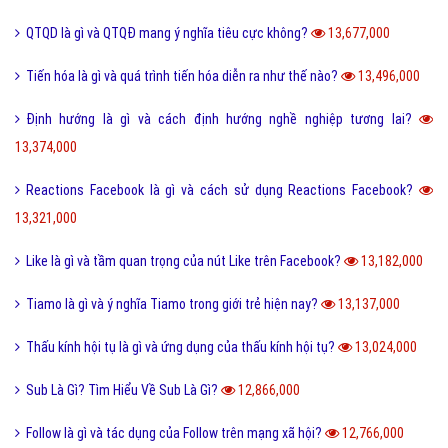
Nite là gì và những câu chúc ngủ ngon Nite G9 hay nhất?
14,894,000
Hình xăm chữ nhẫn là gì và ý nghĩa của hình xăm chữ nhẫn?
14,816,000
Cách phân biệt giữa Positive và Negative là gì?
14,794,000
Holic là gì và cách sử dụng gốc từ aholic và holic?
14,698,000
Món nui tiếng Anh và một số cách chế biến món Nui ngon?
14,697,000
Pick me boy và Pick me girl là gì và làm sao thành pick me?
14,553,000
Anti Fan là gì và một vài hội Anti Fan nổi tiếng hiện nay?
14,475,000
Kỹ thuật là gì và tầm quan trọng của kỹ thuật hiện nay?
14,001,000