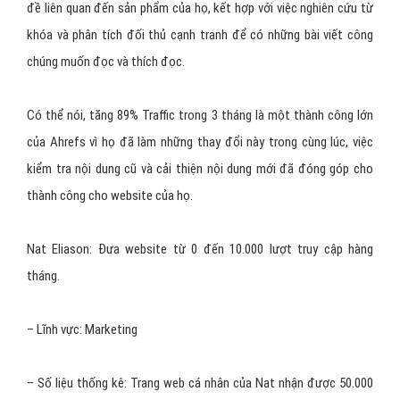
Ahrefs cho rằng: “Nếu chúng ta biết rằng người dùng ngày càng trở
nên quan trọng đối với Google, thì chắc chắn những bài đăng
không có lượt truy cập cũng như không có tương tác nào sẽ không
mang đến “cảm nhận tốt” từ Google cho trang web. Và thật không
may, có rất nhiều bài đăng như thế trên trang của Ahrefs.”
Sau khi kiểm tra toàn bộ nội dung website, họ đã xóa tổng cộng
266 bài đăng, những bài mà chỉ có 179 đến 700 từ. Thêm vào đó,
Ahrefs đã tạo một cuộc chuyển hướng cho bất cứ bài đăng nào
có backlink,đưa khách truy cập đến những bài đăng có liên quan
hoặc đến trang chủ của họ.
Tuy nhiên, “loại bỏ cái cũ” mới chỉ là một nửa quá trình, bây giờ họ