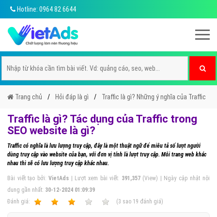
Hotline: 0964 82 6644
Trang chủ
Hỏi đáp là gì
Traffic là gì? Những ý nghĩa của Traffic
Traffic là gì? Tác dụng của Traffic trong
SEO website là gì?
Traffic có nghĩa là lưu lượng truy cập, đây là một thuật ngữ để miêu tả số lượt người
dùng truy cập vào website của bạn, với đơn vị tính là lượt truy cập. Mỗi trang web khác
nhau thì sẽ có lưu lượng truy cập khác nhau.
Bài viết tạo bởi:
VietAds
| Lượt xem bài viết:
391,357
(View) | Ngày cập nhật nội
dung gần nhất:
30-12-2024 01:09:39
Ðánh giá:
1
2
3
4
5
(
3
sao
19
đánh giá)