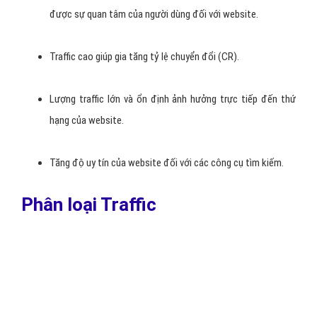
website hiện nay dù chọn SEO hay google Adwords đều hướng tới
mục tiêu chung là tăng lượng truy cập của người dùng. Dưới đây là
5 vai trò quan trọng chính của Traffic.
Traffic cao đồng nghĩa với việc website của bạn cung cấp
nhiều nội dung chất lượng, giúp người làm SEO đánh giá
được sự quan tâm của người dùng đối với website.
Traffic cao giúp gia tăng tỷ lệ chuyển đổi (CR).
Lượng traffic lớn và ổn định ảnh hưởng trực tiếp đến thứ
hạng của website.
Tăng độ uy tín của website đối với các công cụ tìm kiếm.