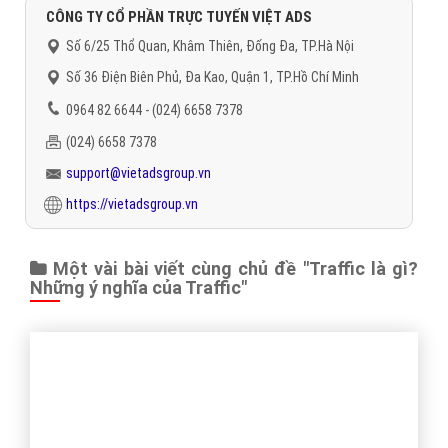
Gọi CSKH
Đặt câu hỏi
Báo giá dịch vụ
Đặt lịch hẹn
"VietAds gửi lời cảm ơn tới quý khách hàng đã luôn tin dùng
dịch vụ quảng cáo trực tuyến hiệu quả suốt chặng đường 9