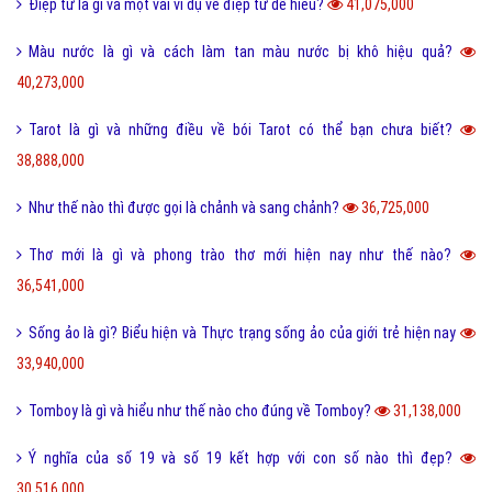
Lỗi 404 là gì? Những cách khắc phục lỗi 404 là gì?
5,039,973,000
FAQ là gì và câu hỏi thường gặp FAQ có quan trọng Website?
802,715,000
Một vài ví dụ về điệp cấu trúc là gì dễ hiểu?
125,376,000
I love you 3000 là gì và những ý nghĩa I love you 3000?
87,737,000
Honey là gì và có nên gọi người yêu là Honey không?
65,468,000
Sự khác biệt giữa File cứng và File mềm là gì?
63,745,000
Wall là gì và bão Wall trên Facebook có nghĩa là gì?
55,245,000
Điệp ngữ là gì và một vài ví dụ điệp ngữ dễ hiểu?
44,704,000
Dame là gì trên Facebook và một vài ý nghĩa khác của Dame?
43,943,000