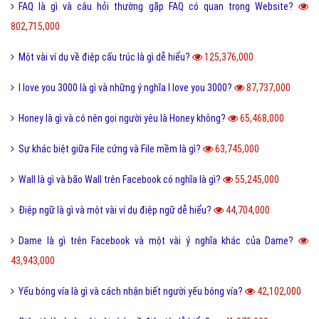
Hỏi đáp phần mềm hay
Kỹ năng công việc
Kỹ năng sống
Làm như thế nào
Hỏi đáp điện thoại
Hỏi đáp máy tính
Hỏi đáp ứng dụng
Bài viết xem nhiều cùng chuyên mục