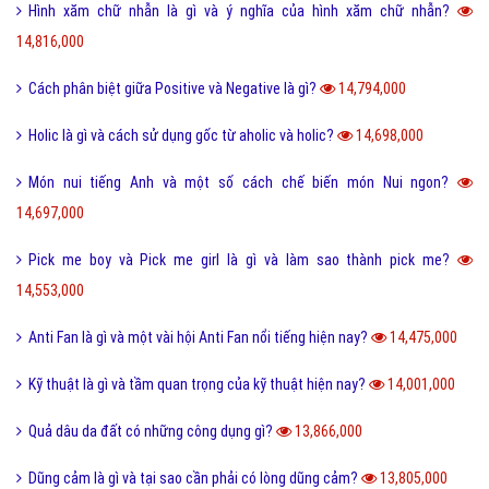
biết
18,611,000
Nét đặc trưng của văn hóa ẩm thực 3 miền Việt Nam là gì?
18,418,000
Desktop là gì và các loại màn hình Desktop thông dụng?
18,300,000
Seo phi là gì và những tư thế Seo phi độc đáo?
18,284,000
Tại sao từ GNITE được giới trẻ hiện nay thích sử dụng?
17,396,000
Les là gì và những thuật ngữ thường dùng cho Les?
16,722,000
Ngôn lù là gì và một số thuật ngữ hay trong tiểu thuyết?
16,517,000
Post là gì và sự khác nhau giữa Post với Page?
15,609,000
5 cách nhận Spin, chạy Spin Coin Master miễn phí hàng ngày
15,498,000
Tổng hợp bộ mật mã con số tình yêu tiếng Trung?
15,144,000