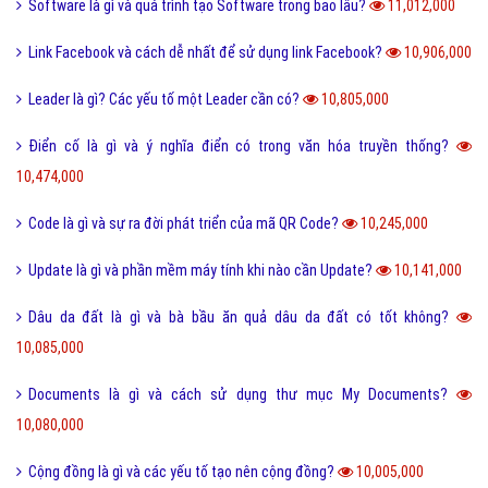
Vk là gì và các tính năng mới nhất của mạng xã hội VK?
11,763,000
Homie là gì và cách nhận biết thế nào là Homie?
11,694,000
Phân loại các loài THỦY SẢN gồm những loài nào?
11,653,000
Thể thao là gì và các lợi ích của hoạt động thể thao?
11,584,000
San hô là gì và đặc điểm của san hô như thế nào?
11,508,000
Sử dụng DẦU ĂN với quan hệ tình dục có nguy hiểm?
11,506,000
Trộm vía là gì và tại sao lại nói trộm vía khi khen trẻ nhỏ?
11,411,000
Điện thoại di động là gì và cấu tạo điện thoại di động?
11,379,000
Đường link là gì và các loại đường link thường gặp hiện nay?
11,357,000
Scam là gì? Những ý nghĩa của Scam
11,317,000