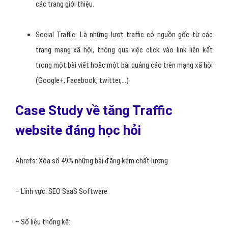
Direct Traffic: là Traffic có được khi dùng truy cập trực tiếp
vào website và không thông qua các website trung gian nào
khác.
Organic Search Traffic: Lượng traffic xuất hiện khi người
dùng truy cập vào website từ bảng xếp hạng kết quả tìm
kiếm của các công cụ tìm kiếm, phổ biến là Google Search.
Referral Traffic: Đây là những lượt truy cập website được
tạo ra từ các trang khác, các trang mà bạn đã đặt backlink
lên đó và người dùng họ nhấp vào link ấy để truy cập về
trang web. Những trang được đặt backlink này được gọi là
các trang giới thiệu.
Social Traffic: Là những lượt traffic có nguồn gốc từ các