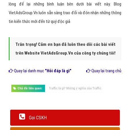
truy cập mỗi ngày, chia ra cho 6 bài đăng trên blog và giả định mỗi
bài viết sẽ có khoảng 30 đến 60 lượt truy cập mỗi ngày.
Nat đã list ra một danh sách lớn các ý tưởng bài đăng, và sau đó
trước khi nghiên cứu từ khóa, ông sắp xếp các bài đăng dựa trên
chiều sâu bài viết mà mình có thể tạo ra. Ông ưu tiên thời gian cho
các bài đăng dài nhất trước với chất lượng từ khóa tốt nhất. Là
một website mới, Nat biết rằng sẽ rất khó để tiếp nhận các tên
miền lớn, vì vậy anh ta tập trung nỗ lực của mình bằng cách bắt đầu
vào các bài viết mà chỉ để đánh bại các trang web nhỏ.
Kết luận
Cảm ơn bạn đã đọc bài viết của blog VietAdsGroup.Vn, hy vọng
những thông tin giải đáp ? Những ý nghĩa của Traffic sẽ giúp bạn