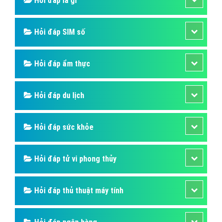
Traffic là gì? Tác dụng của Traffic trong
SEO website là gì?
Traffic có nghĩa là lưu lượng truy cập, đây là một thuật
ngữ để miêu tả số lượt người dùng truy cập vào
website của bạn, với đơn vị tính là lượt truy cập. Mỗi
trang web khác nhau thì sẽ có lưu lượng truy cập khác
nhau.
Bài viết tạo bởi:
VietAds
| Ngày cập nhật:
2024-12-30 01:09:39
|
FAQPage
(645) - No Audio