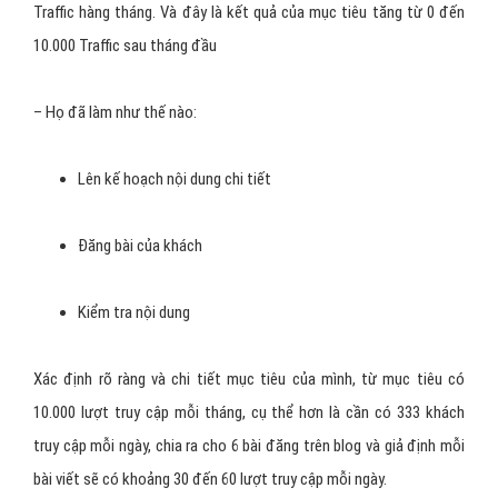
phải update cho chiến lược của mình với “cái mới”. Họ đã tập trung
thời gian của mình để tạo ra những bài viết chất lượng về các chủ
đề liên quan đến sản phẩm của họ, kết hợp với việc nghiên cứu từ
khóa và phân tích đối thủ cạnh tranh để có những bài viết công
chúng muốn đọc và thích đọc.
Có thể nói, tăng 89% Traffic trong 3 tháng là một thành công lớn
của Ahrefs vì họ đã làm những thay đổi này trong cùng lúc, việc
kiểm tra nội dung cũ và cải thiện nội dung mới đã đóng góp cho
thành công cho website của họ.
Nat Eliason: Đưa website từ 0 đến 10.000 lượt truy cập hàng
tháng.
– Lĩnh vực: Marketing