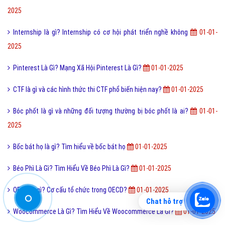
Cách đăng ký đăng nhập Zalo Web bằng mã QR mới nhất?
9,755,000
Bài viết mới nhất cùng chuyên mục
Lỗi 404 là gì? Những cách khắc phục lỗi 404 là gì?
01-01-2025
Category là gì và cách tạo Category hiệu quả hiện nay?
01-01-2025
Nêu Là Cây Gì? Tìm Hiểu Về Nêu Là Cây Gì?
01-01-2025
Bóng Đá Là Gì? Tìm Hiểu Về Bóng Đá Là Gì?
01-01-2025
Keyword Planner Là Gì? Tìm Hiểu Về Keyword Planner Là Gì?
01-01-
2025
Một vài khái niệm tin học là gì thông dụng hiện nay?
01-01-2025
Chat hỗ trợ
Wordpad là gì và lịch sử hình thành phát triển Wordpad?
01-01-2025