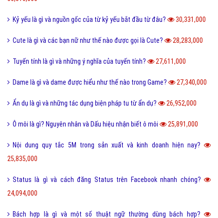
Yếu bóng vía là gì và cách nhận biết người yếu bóng vía?
42,102,000
Điệp từ là gì và một vài ví dụ về điệp từ dễ hiểu?
41,075,000
Màu nước là gì và cách làm tan màu nước bị khô hiệu quả?
40,273,000
Tarot là gì và những điều về bói Tarot có thể bạn chưa biết?
38,888,000
Như thế nào thì được gọi là chảnh và sang chảnh?
36,725,000
Thơ mới là gì và phong trào thơ mới hiện nay như thế nào?
36,541,000
Sống ảo là gì? Biểu hiện và Thực trạng sống ảo của giới trẻ hiện nay
33,940,000
Tomboy là gì và hiểu như thế nào cho đúng về Tomboy?
31,138,000