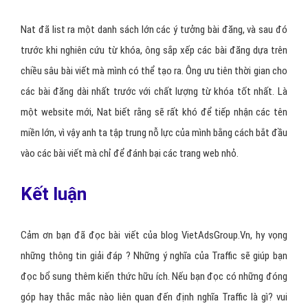
– Số liệu thống kê: Trang web cá nhân của Nat nhận được 50.000
Traffic hàng tháng. Và đây là kết quả của mục tiêu tăng từ 0 đến
10.000 Traffic sau tháng đầu
– Họ đã làm như thế nào:
Lên kế hoạch nội dung chi tiết
Đăng bài của khách
Kiểm tra nội dung
Xác định rõ ràng và chi tiết mục tiêu của mình, từ mục tiêu có
10.000 lượt truy cập mỗi tháng, cụ thể hơn là cần có 333 khách