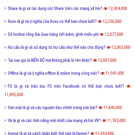
Quả dâu da đất có những công dụng gì?
13,866,000
Dũng cảm là gì và tại sao cần phải có lòng dũng cảm?
13,805,000
QTQD là gì và QTQĐ mang ý nghĩa tiêu cực không?
13,677,000
Tiến hóa là gì và quá trình tiến hóa diễn ra như thế nào?
13,496,000
Định hướng là gì và cách định hướng nghề nghiệp tương lai?
13,374,000
Reactions Facebook là gì và cách sử dụng Reactions Facebook?
13,321,000
Like là gì và tầm quan trọng của nút Like trên Facebook?
13,182,000
Tiamo là gì và ý nghĩa Tiamo trong giới trẻ hiện nay?
13,137,000
Thấu kính hội tụ là gì và ứng dụng của thấu kính hội tụ?
13,024,000