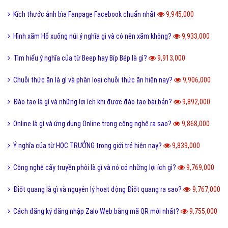
Feed là gì và ý nghĩa từ Feed trong thế giới công nghệ?
11,204,000
Software là gì và quá trình tạo Software trong bao lâu?
11,012,000
Link Facebook và cách dễ nhất để sử dụng link Facebook?
10,906,000
Leader là gì? Các yếu tố một Leader cần có?
10,805,000
Điển cố là gì và ý nghĩa điển có trong văn hóa truyền thống?
10,474,000
Code là gì và sự ra đời phát triển của mã QR Code?
10,245,000
Update là gì và phần mềm máy tính khi nào cần Update?
10,141,000
Dâu da đất là gì và bà bầu ăn quả dâu da đất có tốt không?
10,085,000
Documents là gì và cách sử dụng thư mục My Documents?