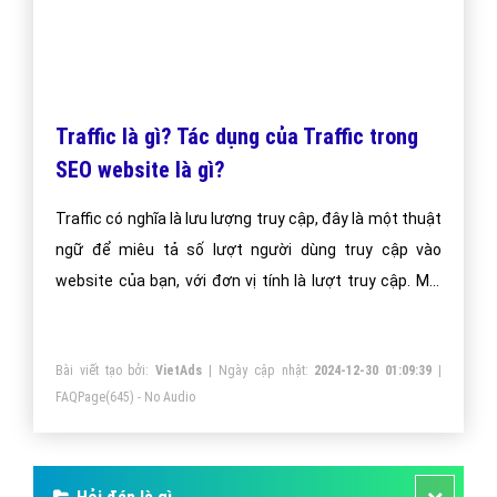
năm vừa qua! -
FAQPage
"
CÔNG TY CỔ PHẦN TRỰC TUYẾN VIỆT ADS
Số 6/25 Thổ Quan, Khâm Thiên, Đống Đa, TP.Hà Nội
Số 36 Điện Biên Phủ, Đa Kao, Quận 1, TP.Hồ Chí Minh
0964 82 6644 - (024) 6658 7378
(024) 6658 7378
support@vietadsgroup.vn
https://vietadsgroup.vn
Một vài bài viết cùng chủ đề "Traffic là gì?
Những ý nghĩa của Traffic"