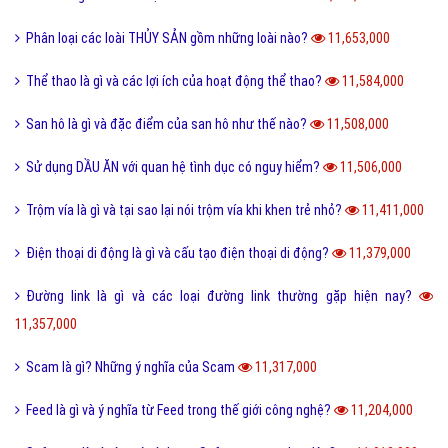
Sub Là Gì? Tìm Hiểu Về Sub Là Gì?
12,866,000
Follow là gì và tác dụng của Follow trên mạng xã hội?
12,766,000
Share là gì và tác dụng nút Share trên các mạng xã hội?
12,434,000
Xoxo là gì và ý nghĩa của Xoxo có thể bạn chưa biết?
12,236,000
Số hotline tổng đài Giao hàng tiết kiệm, ghtk miễn phí
12,077,000
Hư cấu là gì và sử dụng từ hư cấu như thế nào cho đúng?
12,065,000
Tại sao gọi là BIỂN ĐỎ mà không phải là tên khác?
12,007,000
Offline là gì và ý nghĩa offline & online trong công việc?
11,941,000
FS là gì và trào lưu FS trên Facebook có thể bạn chưa biết?
11,892,000
Sơn mài là gì và các nguyên liệu chính trong sơn bài?
11,849,000