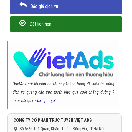
Báo giá dịch vụ
Đặt lịch hẹn
"VietAds gửi lời cảm ơn tới quý khách hàng đã luôn tin dùng
dịch vụ quảng cáo trực tuyến hiệu quả suốt chặng đường 9
năm vừa qua! -
Đăng nhập
"
CÔNG TY CỔ PHẦN TRỰC TUYẾN VIỆT ADS
Số 6/25 Thổ Quan, Khâm Thiên, Đống Đa, TP.Hà Nội