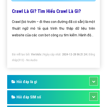
Crawl Là Gì? Tìm Hiểu Crawl Là Gì?
Crawl (bò trườn – đi theo con đường đã có sẵn) là một
thuật ngữ mô tả quá trình thu thập dữ liệu trên
website của các con bot công cụ tìm kiếm. Hành động
này được ví như là bò trườn vì trong quá trình thu thập
dữ liệu của mình, các con bot sẽ lần lượt truy cập vào
Bài viết tạo bởi:
VietAds
| Ngày cập nhật:
2024-12-28 06:21:24
|
Đăng
từng liên kết trên trang mà nó bắt gặp, và tiếp tục thu
nhập
(913) - No Audio
thập dữ liệu ở các liên kết mới đó. Và quá trình này chỉ
dừng lại khi tất cả liên kết có trên trang đầu cũng như
các trang có liên quan đã được “bò trườn” hết.
Hỏi đáp là gì
Hỏi đáp SIM số