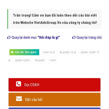
Trân trọng! Cảm ơn bạn đã luôn theo dõi các bài viết
trên Website VietAdsGroup.Vn của công ty chúng tôi!
Quay lại danh mục
"Hỏi đáp là gì"
Quay lại trang chủ
Chủ đề liên quan:
crawl là gì
bọ google là gì
google spider là
gì
google spider
bọ google
crawl
Gọi CSKH
Đặt câu hỏi