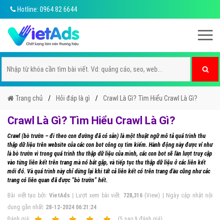
Hotline: 0964 82 6644
Trang chủ
Hỏi đáp là gì
Crawl Là Gì? Tìm Hiểu Crawl Là Gì?
Crawl Là Gì? Tìm Hiểu Crawl Là Gì?
Crawl (bò trườn – đi theo con đường đã có sẵn) là một thuật ngữ mô tả quá trình thu
thập dữ liệu trên website của các con bot công cụ tìm kiếm. Hành động này được ví như
là bò trườn vì trong quá trình thu thập dữ liệu của mình, các con bot sẽ lần lượt truy cập
vào từng liên kết trên trang mà nó bắt gặp, và tiếp tục thu thập dữ liệu ở các liên kết
mới đó. Và quá trình này chỉ dừng lại khi tất cả liên kết có trên trang đầu cũng như các
trang có liên quan đã được “bò trườn” hết.
Bài viết tạo bởi:
VietAds
| Lượt xem bài viết:
728,316
(View) | Ngày cập nhật nội
dung gần nhất:
28-12-2024 06:21:24
Ðánh giá:
1
2
3
4
5
(
5
sao
9
đánh giá)