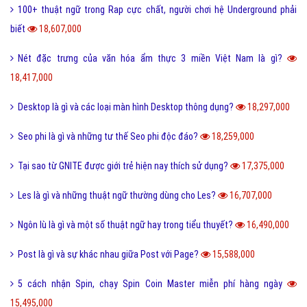
100+ thuật ngữ trong Rap cực chất, người chơi hệ Underground phải
biết
18,607,000
Nét đặc trưng của văn hóa ẩm thực 3 miền Việt Nam là gì?
18,417,000
Desktop là gì và các loại màn hình Desktop thông dụng?
18,297,000
Seo phi là gì và những tư thế Seo phi độc đáo?
18,259,000
Tại sao từ GNITE được giới trẻ hiện nay thích sử dụng?
17,375,000
Les là gì và những thuật ngữ thường dùng cho Les?
16,707,000
Ngôn lù là gì và một số thuật ngữ hay trong tiểu thuyết?
16,490,000
Post là gì và sự khác nhau giữa Post với Page?
15,588,000
5 cách nhận Spin, chạy Spin Coin Master miễn phí hàng ngày
15,495,000