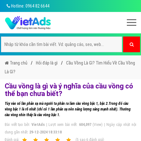
Hotline: 0964 82 6644
Trang chủ
Hỏi đáp là gì
Cầu Vồng Là Gì? Tìm Hiểu Về Cầu Vồng
Là Gì?
Cầu vồng là gì và ý nghĩa của cầu vồng có
thể bạn chưa biết?
Tùy vào số lần phản xạ mà người ta phân ra làm cầu vồng bậc 1, bậc 2.Trong đó cầu
vồng bậc 1 là rõ nhất (chỉ có 1 lần phản xạ nên năng lượng sáng mạnh nhất). Thường
cầu vồng nhìn thấy là cầu vồng bậc 1.
Bài viết tạo bởi:
VietAds
| Lượt xem bài viết:
604,097
(View) | Ngày cập nhật nội
dung gần nhất:
29-12-2024 18:33:18
Ðánh giá:
1
2
3
4
5
(
5
sao
6
đánh giá)