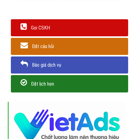
Gọi CSKH
Đặt câu hỏi
Báo giá dịch vụ
Đặt lịch hẹn