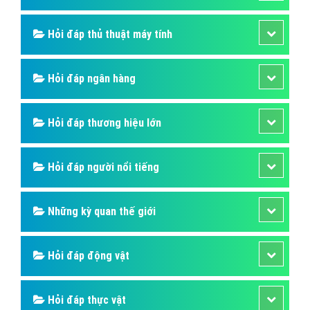
Hỏi đáp thủ thuật máy tính
Hỏi đáp ngân hàng
Hỏi đáp thương hiệu lớn
Hỏi đáp người nổi tiếng
Những kỳ quan thế giới
Hỏi đáp động vật
Hỏi đáp thực vật