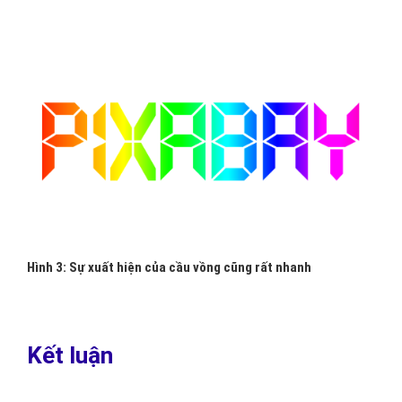
Hình 3: Sự xuất hiện của cầu vồng cũng rất nhanh
Kết luận