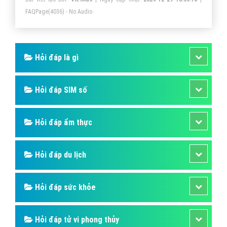
FAQPage
(4036) - No Audio
Hỏi đáp là gì
Hỏi đáp SIM số
Hỏi đáp ẩm thực
Hỏi đáp du lịch
Hỏi đáp sức khỏe
Hỏi đáp tử vi phong thủy