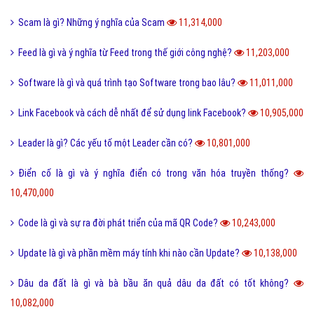
Scam là gì? Những ý nghĩa của Scam
11,314,000
Feed là gì và ý nghĩa từ Feed trong thế giới công nghệ?
11,203,000
Software là gì và quá trình tạo Software trong bao lâu?
11,011,000
Link Facebook và cách dễ nhất để sử dụng link Facebook?
10,905,000
Leader là gì? Các yếu tố một Leader cần có?
10,801,000
Điển cố là gì và ý nghĩa điển có trong văn hóa truyền thống?
10,470,000
Code là gì và sự ra đời phát triển của mã QR Code?
10,243,000
Update là gì và phần mềm máy tính khi nào cần Update?
10,138,000
Dâu da đất là gì và bà bầu ăn quả dâu da đất có tốt không?
10,082,000