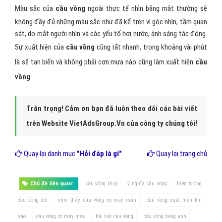
Màu sắc của
cầu vồng
ngoài thực tế nhìn bằng mắt thường sẽ
không đầy đủ những màu sắc như đã kể trên vì góc nhìn, tầm quan
sát, do mắt người nhìn và các yếu tố hơi nước, ánh sáng tác động.
Sự xuất hiện của
cầu vồng
cũng rất nhanh, trong khoảng vài phút
là sẽ tan biến và không phải cơn mưa nào cũng làm xuất hiện
cầu
vồng
.
Trân trọng! Cảm ơn bạn đã luôn theo dõi các bài viết
trên Website VietAdsGroup.Vn của công ty chúng tôi!
Quay lại danh mục
"Hỏi đáp là gì"
Quay lại trang chủ
Chủ đề liên quan:
cầu vồng là gì
ý nghĩa cầu vồng
hiện tượng
cầu vồng đôi
nhìn thấy cầu vồng có may mắn
cầu vồng xuất hiện khi
nào
cầu vồng có mấy màu
bài hát cầu vồng
cầu vồng tiếng anh