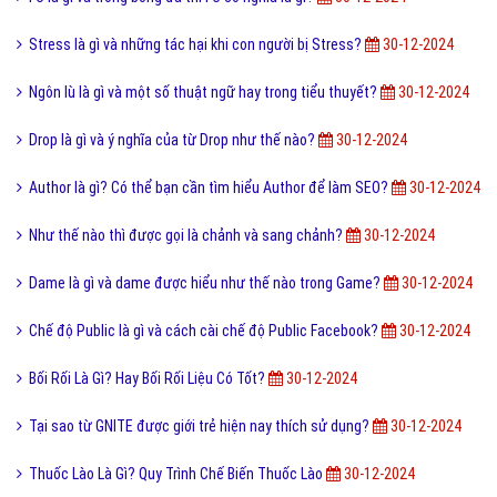
Stress là gì và những tác hại khi con người bị Stress?
30-12-2024
Ngôn lù là gì và một số thuật ngữ hay trong tiểu thuyết?
30-12-2024
Drop là gì và ý nghĩa của từ Drop như thế nào?
30-12-2024
Author là gì? Có thể bạn cần tìm hiểu Author để làm SEO?
30-12-2024
Như thế nào thì được gọi là chảnh và sang chảnh?
30-12-2024
Dame là gì và dame được hiểu như thế nào trong Game?
30-12-2024
Chế độ Public là gì và cách cài chế độ Public Facebook?
30-12-2024
Bối Rối Là Gì? Hay Bối Rối Liệu Có Tốt?
30-12-2024
Tại sao từ GNITE được giới trẻ hiện nay thích sử dụng?
30-12-2024
Thuốc Lào Là Gì? Quy Trình Chế Biến Thuốc Lào
30-12-2024