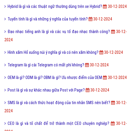
Hybrid là gì và các thuật ngữ thường dùng trên xe Hybrid?
30-12-2024
Tuyến tính là gì và những ý nghĩa của tuyến tính?
30-12-2024
Đạo nhạc tiếng anh là gì và các vụ tố đạo nhạc thành công?
30-12-
2024
Hình xăm Hổ xuống núi ý nghĩa gì và có nên xăm không?
30-12-2024
Telegram là gì cài Telegram có mất phí không?
30-12-2024
OEM là gì? ODM là gì? OBM là gì? Ưu nhược điểm của OEM
30-12-2024
Post là gì và sự khác nhau giữa Post với Page?
30-12-2024
SMS là gì và cách thức hoạt động của tin nhắn SMS nên biết?
30-12-
2024
CEO là gì và tố chất để trở thành một CEO chuyên nghiệp?
30-12-